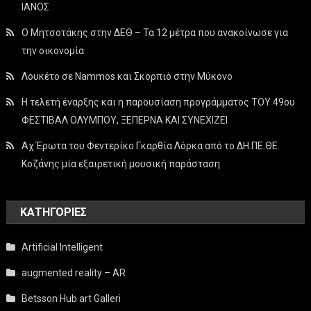
ΙΑΝΟΣ
Ο Μητσοτάκης στην ΔΕΘ – Τα 12 μέτρα που ανακοίνωσε για
την οικονομία
Λουκέτο σε Nammos και Σκορπιό στην Μύκονο
Η τελετή έναρξης και η παρουσίαση προγράμματος ΤΟΥ 49ου
ΦΕΣΤΙΒΑΛ ΟΛΥΜΠΟΥ, ΞΕΠΕΡΝΑ ΚΑΙ ΣΥΝΕΧΙΖΕΙ
Αχ Έρωτα του Φεντερίκο Γκαρθία Λόρκα από το ΔΗ.ΠΕ.ΘΕ.
Κοζάνης μία εξαιρετική μουσική παράσταση
KΑΤΗΓΟΡΊΕΣ
Artificial Intelligent
augmented reality – AR
Betsson Hub art Galleri