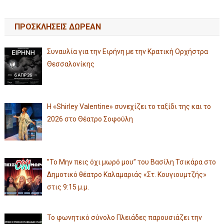
ΠΡΟΣΚΛΗΣΕΙΣ ΔΩΡΕΑΝ
Συναυλία για την Ειρήνη με την Κρατική Ορχήστρα
Θεσσαλονίκης
Η «Shirley Valentine» συνεχίζει το ταξίδι της και το
2026 στο Θέατρο Σοφούλη
”Το Μην πεις όχι μωρό μου” του Βασίλη Τσικάρα στο
Δημοτικό θέατρο Καλαμαριάς «Στ. Κουγιουμτζής»
στις 9:15 μ.μ.
Το φωνητικό σύνολο Πλειάδες παρουσιάζει την