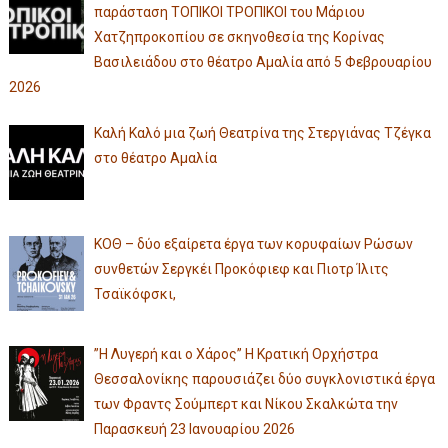
παράσταση ΤΟΠΙΚΟΙ ΤΡΟΠΙΚΟΙ του Μάριου
Χατζηπροκοπίου σε σκηνοθεσία της Κορίνας
Βασιλειάδου στο θέατρο Αμαλία από 5 Φεβρουαρίου
2026
Καλή Καλό μια ζωή Θεατρίνα της Στεργιάνας Τζέγκα
στο θέατρο Αμαλία
ΚΟΘ – δύο εξαίρετα έργα των κορυφαίων Ρώσων
συνθετών Σεργκέι Προκόφιεφ και Πιοτρ Ίλιτς
Τσαϊκόφσκι,
”Η Λυγερή και ο Χάρος” Η Κρατική Ορχήστρα
Θεσσαλονίκης παρουσιάζει δύο συγκλονιστικά έργα
των Φραντς Σούμπερτ και Νίκου Σκαλκώτα την
Παρασκευή 23 Ιανουαρίου 2026