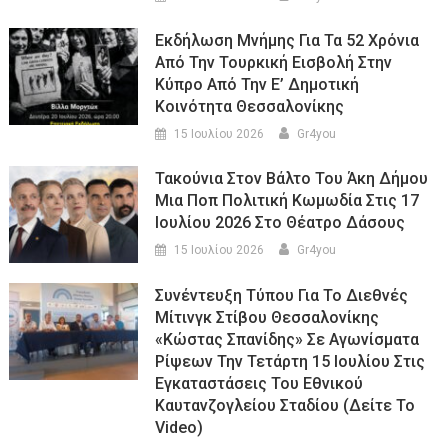
Εκδήλωση Μνήμης Για Τα 52 Χρόνια
Από Την Τουρκική Εισβολή Στην
Κύπρο Από Την Ε’ Δημοτική
Κοινότητα Θεσσαλονίκης
15 Ιουλίου 2026
Gr4you
Τακούνια Στον Βάλτο Του Άκη Δήμου
Μια Ποπ Πολιτική Κωμωδία Στις 17
Ιουλίου 2026 Στο Θέατρο Δάσους
15 Ιουλίου 2026
Gr4you
Συνέντευξη Τύπου Για Το Διεθνές
Μίτινγκ Στίβου Θεσσαλονίκης
«Κώστας Σπανίδης» Σε Αγωνίσματα
Ρίψεων Την Τετάρτη 15 Ιουλίου Στις
Εγκαταστάσεις Του Εθνικού
Καυτανζογλείου Σταδίου (Δείτε Το
Video)