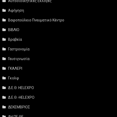
Αυτοδιοικητικές Εκλογές
Αφήγηση
Βαφοπούλειο Πνευματικό Κέντρο
ΒΙΒΛΙΟ
Βραβεία
Γαστρονομία
Γευσιγνωσία
ΓΚΑΛΕΡΙ
Γκολφ
Δ.Ε.Θ. HELEXPO
Δ.Ε.Θ.-HELEXPO
ΔΕΚΕΜΒΡΙΟΣ
ΔΗ.ΠΕ.ΘΕ.