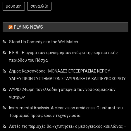
μουσικη
συναυλία
FLYING NEWS
Stand Up Comedy στο the Wet Match
Ε.Ε.Θ. : Η αγορά των αμνοεριφίων ενόψει της εορταστικής
περιόδου του Πάσχα
Δήμος Κασσάνδρας : ΜΟΝΑΔΕΣ ΕΠΕΞΕΡΓΑΣΙΑΣ ΝΕΡΟΥ
ΥΔΡΕΥΤΙΚΩΝ ΣΥΣΤΗΜΑΤΩΝ ΣΤΑΥΡΟΝΙΚΗΤΑ ΚΑΙ ΠΕΥΚΟΧΩΡΙΟΥ
ΑΥΡΙΟ 24ωρη πανελλαδική απεργία των νοσοκομειακών
γιατρών
Instrumental Analysis: A clear vision amid crisis Οι ειδικοί του
Τουρισμού προσφέρουν τεχνογνωσία
Αυτές τις περιοχές θα «χτυπήσει» ο μεσογειακός κυκλώνας –