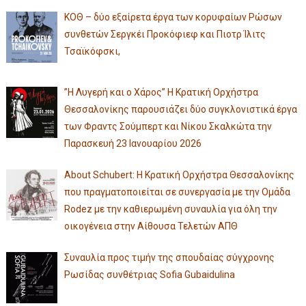
ΚΟΘ – δύο εξαίρετα έργα των κορυφαίων Ρώσων
συνθετών Σεργκέι Προκόφιεφ και Πιοτρ Ίλιτς
Τσαϊκόφσκι,
”Η Λυγερή και ο Χάρος” Η Κρατική Ορχήστρα
Θεσσαλονίκης παρουσιάζει δύο συγκλονιστικά έργα
των Φραντς Σούμπερτ και Νίκου Σκαλκώτα την
Παρασκευή 23 Ιανουαρίου 2026
About Schubert: Η Κρατική Ορχήστρα Θεσσαλονίκης
που πραγματοποιείται σε συνεργασία με την Ομάδα
Rodez με την καθιερωμένη συναυλία για όλη την
οικογένεια στην Αίθουσα Τελετών ΑΠΘ
Συναυλία προς τιμήν της σπουδαίας σύγχρονης
Ρωσίδας συνθέτριας Sofia Gubaidulina