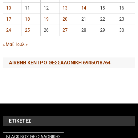
10
11
12
13
14
15
16
17
18
19
20
21
22
23
24
25
26
27
28
29
30
« Μαΐ
Ιούλ »
AIRBNB ΚΕΝΤΡΟ ΘΕΣΣΑΛΟΝΙΚΗ 6945018764
ΕΤΙΚΈΤΕΣ
BLACK BOX ΘΕΣΣΑΛΟΝΙΚΗΣ