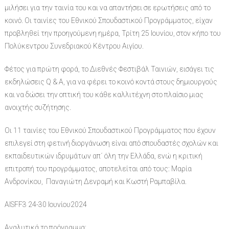
μιλήσει για την ταινία του και να απαντήσει σε ερωτήσεις από το
κοινό. Οι ταινίες του Εθνικού Σπουδαστικού Προγράμματος, είχαν
προβληθεί την προηγούμενη ημέρα, Τρίτη 25 Ιουνίου, στον κήπο του
Πολύκεντρου Συνεδριακού Κέντρου Αιγίου.
Φέτος για πρώτη φορά, το Διεθνές Φεστιβάλ Ταινιών, εισάγει τις
εκδηλώσεις Q & A, για να φέρει το κοινό κοντά στους δημιουργούς
και να δώσει την οπτική του κάθε καλλιτέχνη στο πλαίσιο μιας
ανοιχτής συζήτησης.
Οι 11 ταινίες του Εθνικού Σπουδαστικού Προγράμματος που έχουν
επιλεγεί στη φετινή διοργάνωση είναι από σπουδαστές σχολών και
εκπαιδευτικών ιδρυμάτων απ΄ όλη την Ελλάδα, ενώ η κριτική
επιτροπή του προγράμματος, αποτελείται από τoυς: Μαρία
Ανδρονίκου, Παναγιώτη Δενραμή και Κωστή Ραμπαβίλα.
AISFF3 24-30 Ιουνίου2024
Αναλυτικά το πρόγραμμα: