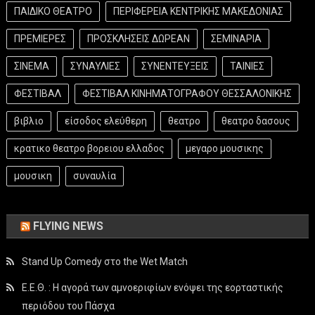
ΠΑΙΔΙΚΟ ΘΕΑΤΡΟ
ΠΕΡΙΦΕΡΕΙΑ ΚΕΝΤΡΙΚΗΣ ΜΑΚΕΔΟΝΙΑΣ
ΠΡΕΜΙΕΡΕΣ
ΠΡΟΣΚΛΗΣΕΙΣ ΔΩΡΕΑΝ
ΣΕΜΙΝΑΡΙΑ
ΣΙΝΕΜΑ
ΣΥΝΑΥΛΙΕΣ
ΣΥΝΕΝΤΕΥΞΕΙΣ
ΤΑΙΝΙΕΣ
ΦΕΣΤΙΒΑΛ
ΦΕΣΤΙΒΑΛ ΚΙΝΗΜΑΤΟΓΡΑΦΟΥ ΘΕΣΣΑΛΟΝΙΚΗΣ
βιβλιο
είσοδος ελεύθερη
θεατρο
θεατρο δασους
κρατικο θεατρο βορειου ελλαδος
μεγαρο μουσικης
μουσικη
συναυλία
FLYING NEWS
Stand Up Comedy στο the Wet Match
Ε.Ε.Θ. : Η αγορά των αμνοεριφίων ενόψει της εορταστικής
περιόδου του Πάσχα