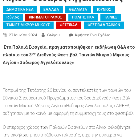
ΔΗΜΟΤΙΚΑ ΝΕΑ
ΕΛΛΑΔΑ
ΘΕΑΜΑΤΑ
ΙΟΥΝΙΟΣ
Ιούνιος
ΚΙΝΗΜΑΤΟΓΡΑΦΟΣ
ΠΟΛΙΤΙΣΤΙΚΑ
ΤΑΙΝΙΕΣ
ΤΑΙΝΙΕΣ ΜΙΚΡΟΥ ΜΗΚΟΥΣ
ΦΕΣΤΙΒΑΛ
ΦΕΣΤΙΒΑΛ ΤΑΙΝΙΩΝ
27 Ιουνίου 2024
Gr4you
Αφήστε Ένα Σχόλιο
Στα Παλαιά Σφαγεία, πραγματοποιήθηκε η εκδήλωση
Q
&
A
στο
ου
πλαίσιο του 3
Διεθνούς Φεστιβάλ Ταινιών Μικρού Μήκους
Αιγίου «Θόδωρος Αγγελόπουλος»
Το πρωί της Τετάρτης 26 Ιουνίου, οι συντελεστές των ταινιών του
Εθνικού Σπουδαστικού Προγράμματος του 3ου Διεθνούς Φεστιβάλ
Ταινιών Μικρού Μήκους Αιγίου «Θόδωρος Αγγελόπουλος» AISFF3,
συζήτησαν με το κοινό, με αφορμή τη συμμετοχή τους στο φεστιβάλ.
Ο υπέροχος χώρος των Παλαιών Σφαγείων στο Αίγιο, φιλοξένησε
την εκδήλωση, που ο κάθε συντελεστής, είχε την ευκαιρία να