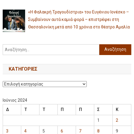
«Η Φαλακρή Τραγουδίστρια» του Ευγένιου Ιονέσκο –
Συμβαίνουν αυτά καμιά φορά – επιστρέφει στη
Θεσσαλονίκη μετά από 10 χρόνια στο θέατρο Αμαλία
KΑΤΗΓΟΡΊΕΣ
Ιούνιος 2024
Δ
Τ
Τ
Π
Π
Σ
Κ
1
2
3
4
5
6
7
8
9