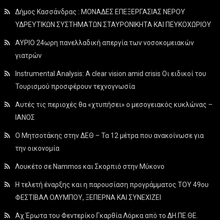
Δήμος Κασσάνδρας : ΜΟΝΑΔΕΣ ΕΠΕΞΕΡΓΑΣΙΑΣ ΝΕΡΟΥ
ΥΔΡΕΥΤΙΚΩΝ ΣΥΣΤΗΜΑΤΩΝ ΣΤΑΥΡΟΝΙΚΗΤΑ ΚΑΙ ΠΕΥΚΟΧΩΡΙΟΥ
ΑΥΡΙΟ 24ωρη πανελλαδική απεργία των νοσοκομειακών
γιατρών
Instrumental Analysis: A clear vision amid crisis Οι ειδικοί του
Τουρισμού προσφέρουν τεχνογνωσία
Αυτές τις περιοχές θα «χτυπήσει» ο μεσογειακός κυκλώνας –
ΙΑΝΟΣ
Ο Μητσοτάκης στην ΔΕΘ – Τα 12 μέτρα που ανακοίνωσε για
την οικονομία
Λουκέτο σε Nammos και Σκορπιό στην Μύκονο
Η τελετή έναρξης και η παρουσίαση προγράμματος ΤΟΥ 49ου
ΦΕΣΤΙΒΑΛ ΟΛΥΜΠΟΥ, ΞΕΠΕΡΝΑ ΚΑΙ ΣΥΝΕΧΙΖΕΙ
Αχ Έρωτα του Φεντερίκο Γκαρθία Λόρκα από το ΔΗ.ΠΕ.ΘΕ.