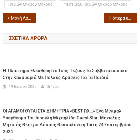
Ταινιών Μικρού Μήκους
Φεστιβάλ Ταινιών Μικρού Μήκους
Μονή Λαζαριστών Συναυλία 2 Ιουλίου με τον Θοδωρή Βουτσικάκη
Η όπερα επιστρέφει στο «Φεστιβάλ Επταπυργίου 2024» Θα παρουσιαστεί το έργο «I Pagliacci» του Ruggero Leoncavallo
ΣΧΕΤΙΚΆ ΆΡΘΡΑ
Η Πλαστήρα Ελεύθερη Για Τους Πεζούς Το Σαββατοκύριακο
Στην Καλαμαριά Με Πολλές Δράσεις Για Τα Παιδιά
19 Ιουνίου 2020
Gr4you
ΟΙ ΑΓΑΜΟΙ ΘΥΤΑΙ ΣΤΑ ΔΗΜΗΤΡΙΑ «BEST ΩΧ…» Ένα Μίνιμαλ
Υπερθέαμα Του Ιεροκλή Μιχαηλίδη Guest Star: Μανώλης
Μητσιάς Θέατρο Δάσους Θεσσαλονίκη Τρίτη 24 Σεπτεμβρίου
2024