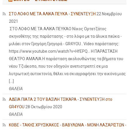
ΣΤΟ ΛΟΦΟ ΜΕ ΤΑ ΑΛΙΚΑ ΠΕΥΚΑ - ΣΥΝΕΝΤΕΥΞΗ
22 Νοεμβρίου
2021
ΣΤΟ ΛΟΦΟ ΜΕ ΤΑ ΑΛΙΚΑ ΠΕΥΚΑΟ Νίκος Ορτετζάτος
σκηνοθέτης της παράστασης - στο λόφο με τα άλυκα πεύκα -
μιλάει στον Γρηγόρη Γρηγορά - GR4YOU . Video παράστασης:
https://www.youtube.com/watch?v=HfEPQ... Η ΠΑΡΑΣΤΑΣΗ
ΘΕΑΤΡΟ ΑΜΑΛΙΑ Η παράσταση ακολουθώντας τα βήματα του
νέου Τζιάκοπο, που τον οδηγούν ανεπιστρεπτί σε μια
λυτρωτική αυτοκτονία, θέλει να σκιαγραφήσει την εικόνα μιας
[…]
ΘΑΛΕΙΑ
ΑΔΕΙΑ ΠΙΑΤΑ 2 ΤΟΥ ΒΑΣΙΛΗ ΤΣΙΚΑΡΑ - ΣΥΝΕΝΤΕΥΞΗ στο
GR4YOU
28 Οκτωβρίου 2020
ΘΑΛΕΙΑ
ΚΘΒΕ - ΤΑΚΗΣ ΧΡΥΣΙΚΑΚΟΣ - ΒΑΒΥΛΩΝΙΑ - ΜΟΝΗ ΛΑΖΑΡΙΣΤΩΝ -