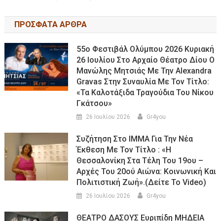
ΠΡΟΣΦΑΤΑ ΑΡΘΡΑ
55ο Φεστιβάλ Ολύμπου 2026 Κυριακή
26 Ιουλίου Στο Αρχαίο Θέατρο Δίου Ο
Μανώλης Μητσιάς Με Την Alexandra
Gravas Στην Συναυλία Με Τον Τίτλο:
«τα Καλοτάξιδα Τραγούδια Του Νίκου
Γκάτσου»
26 Ιουλίου 2026
Gr4you
Συζήτηση Στο ΙΜΜΑ Για Την Νέα
Έκθεση Με Τον Τίτλο : «Η
Θεσσαλονίκη Στα Τέλη Του 19ου –
Αρχές Του 20ού Αιώνα: Κοινωνική Και
Πολιτιστική Ζωή».(Δείτε Το Video)
26 Ιουλίου 2026
Gr4you
ΘΕΑΤΡΟ ΔΑΣΟΥΣ Ευριπίδη ΜΗΔΕΙΑ