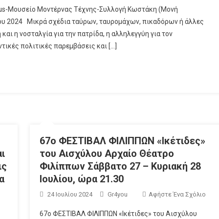
OMus-Μουσείο Μοντέρνας Τέχνης-Συλλογή Κωστάκη (Μονή
ίου 2024 Μικρά σχέδια ταύρων, ταυρομάχων, πικαδόρων ή άλλες
 και η νοσταλγία για την πατρίδα, η αλληλεγγύη για τον
τικές πολιτικές παρεμβάσεις και […]
67o ΦΕΣΤΙΒΑΛ ΦΙΛΙΠΠΩΝ «Ικέτιδες»
ι
του Αισχύλου Αρχαίο Θέατρο
ις
Φιλίππων Σάββατο 27 – Κυριακή 28
α
Ιουλίου, ώρα 21.30
24 Ιουλίου 2024
Gr4you
Αφήστε Ένα Σχόλιο
67o ΦΕΣΤΙΒΑΛ ΦΙΛΙΠΠΩΝ «Ικέτιδες» του Αισχύλου