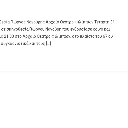
θεσία Γιώργος Νανούρης Αρχαίο Θέατρο Φιλίππων Τετάρτη 31
» σε σκηνοθεσία Γιώργου Νανούρη που ενθουσίασε κοινό και
ις 21.30 στο Αρχαίο Θέατρο Φιλίππων, στο πλαίσιο του 67 ου
συγκλονιστικά και τους […]