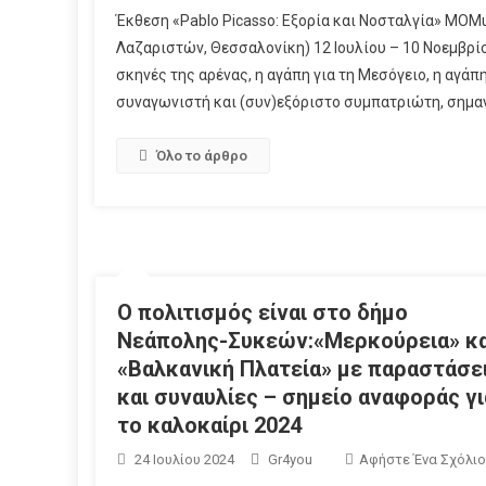
Έκθεση «Pablo Picasso: Εξορία και Νοσταλγία» M
Λαζαριστών, Θεσσαλονίκη) 12 Ιουλίου – 10 Νοεμβρ
σκηνές της αρένας, η αγάπη για τη Μεσόγειο, η αγάπη
συναγωνιστή και (συν)εξόριστο συμπατριώτη, σημαν
Όλο το άρθρο
O πολιτισμός είναι στο δήμο
Νεάπολης-Συκεών:«Μερκούρεια» κα
«Βαλκανική Πλατεία» με παραστάσε
και συναυλίες – σημείο αναφοράς γι
το καλοκαίρι 2024
24 Ιουλίου 2024
Gr4you
Αφήστε Ένα Σχόλιο