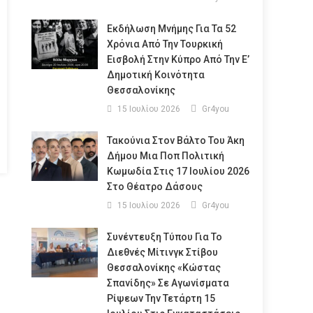
Εκδήλωση Μνήμης Για Τα 52
Χρόνια Από Την Τουρκική
Εισβολή Στην Κύπρο Από Την Ε’
Δημοτική Κοινότητα
Θεσσαλονίκης
15 Ιουλίου 2026
Gr4you
Τακούνια Στον Βάλτο Του Άκη
Δήμου Μια Ποπ Πολιτική
Κωμωδία Στις 17 Ιουλίου 2026
Στο Θέατρο Δάσους
15 Ιουλίου 2026
Gr4you
Συνέντευξη Τύπου Για Το
Διεθνές Μίτινγκ Στίβου
Θεσσαλονίκης «Κώστας
Σπανίδης» Σε Αγωνίσματα
Ρίψεων Την Τετάρτη 15