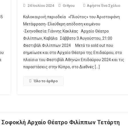
24 Ιουλίου 2024
Gr4you
Αφήστε Ένα Σχόλιο
35
Καλοκαιρινή περιοδεία «Πλούτος» του Αριστοφάνη
Μετάφραση- Ελεύθερη απόδοση κειμένου
-Σκηνοθεσία: Γιάννης Κακλέας Αρχαίο Θέατρο
Φιλίππων, Καβάλα Σάββατο 3 Αυγούστου, 21:00
Φεστιβάλ Φιλίππων 2024 Μετά το sold out που
ου
σημείωσε και στο Αρχαίο Θέατρο της Επιδαύρου, στο
α
πλαίσιο του Φεστιβάλ Αθηνών Επιδαύρου 2024 και τις
παραστάσεις στην Κύπρο, στο Διεθνές […]
Όλο το άρθρο
υ Σοφοκλή Αρχαίο Θέατρο Φιλίππων Τετάρτη