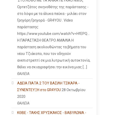
ΣΤΟ ΛΟΦΟ ΜΕ ΤΑ ΑΛΙΚΑ ΠΕΥΚΑΟ Νίκος
Ορτετζάτος σκηνοθέτης της παράστασης -
στο λόφο με τα άλυκα πεύκα - μιλάει στον
Γρηγόρη Γρηγορά - GR4YOU . Video
παράστασης:
https://www.youtube.com/watch?v=HfEPQ...
Η ΠΑΡΑΣΤΑΣΗ ΘΕΑΤΡΟ ΑΜΑΛΙΑ Η
παράσταση ακολουθώντας τα βήματα του
νέου Τζιάκοπο, που τον οδηγούν
ανεπιστρεπτί σε μια λυτρωτική αυτοκτονία,
θέλει να σκιαγραφήσει την εικόνα μιας […]
ΘΑΛΕΙΑ
ΑΔΕΙΑ ΠΙΑΤΑ 2 ΤΟΥ ΒΑΣΙΛΗ ΤΣΙΚΑΡΑ -
ΣΥΝΕΝΤΕΥΞΗ στο GR4YOU
28 Οκτωβρίου
2020
ΘΑΛΕΙΑ
ΚΘΒΕ - ΤΑΚΗΣ ΧΡΥΣΙΚΑΚΟΣ - ΒΑΒΥΛΩΝΙΑ -