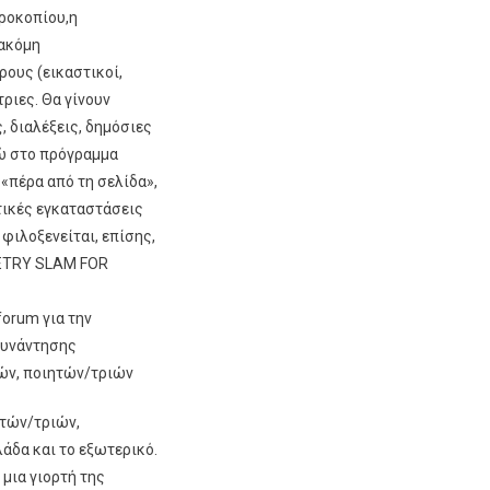
ροκοπίου,η
 ακόμη
ρους (εικαστικοί,
τριες. Θα γίνουν
 διαλέξεις, δημόσιες
νώ στο πρόγραμμα
«πέρα από τη σελίδα»,
στικές εγκαταστάσεις
 φιλοξενείται, επίσης,
OETRY SLAM FOR
orum για την
 συνάντησης
ών, ποιητών/τριών
τών/τριών,
άδα και το εξωτερικό.
μια γιορτή της