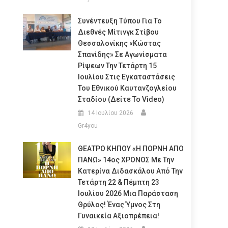
Συνέντευξη Τύπου Για Το
Διεθνές Μίτινγκ Στίβου
Θεσσαλονίκης «Κώστας
Σπανίδης» Σε Αγωνίσματα
Ρίψεων Την Τετάρτη 15
Ιουλίου Στις Εγκαταστάσεις
Του Εθνικού Καυτανζογλείου
Σταδίου (Δείτε Το Video)
14 Ιουλίου 2026
Gr4you
ΘΕΑΤΡΟ ΚΗΠΟΥ «Η ΠΟΡΝΗ ΑΠΟ
ΠΑΝΩ» 14ος ΧΡΟΝΟΣ Με Την
Κατερίνα Διδασκάλου Από Την
Τετάρτη 22 & Πέμπτη 23
Ιουλίου 2026 Μια Παράσταση
Θρύλος! Ένας Ύμνος Στη
Γυναικεία Αξιοπρέπεια!