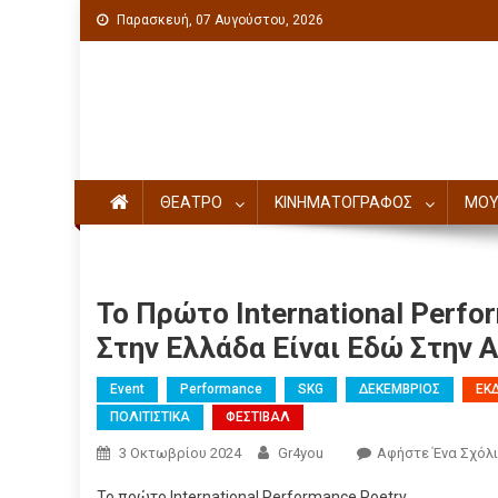
Παρασκευή, 07 Αυγούστου, 2026
Πολιτιστική ενημέρωση
ΘΕΑΤΡΟ
ΚΙΝΗΜΑΤΟΓΡΑΦΟΣ
ΜΟΥ
Το Πρώτο International Perfo
Στην Ελλάδα Είναι Εδώ Στην
Event
Performance
SKG
ΔΕΚΕΜΒΡΙΟΣ
ΕΚ
ΠΟΛΙΤΙΣΤΙΚΑ
ΦΕΣΤΙΒΑΛ
3 Οκτωβρίου 2024
Gr4you
Αφήστε Ένα Σχόλ
Το πρώτο International Performance Poetry