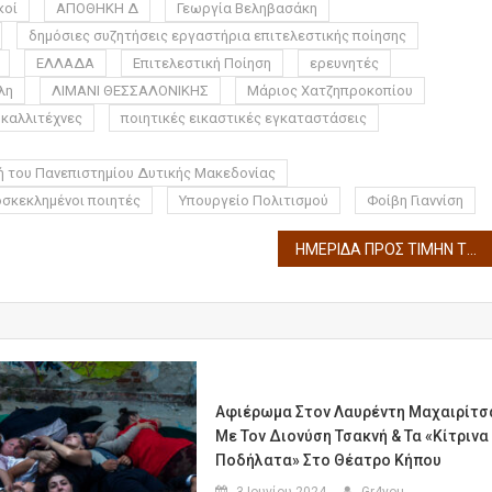
κοί
ΑΠΟΘΗΚΗ Δ
Γεωργία Βεληβασάκη
δημόσιες συζητήσεις εργαστήρια επιτελεστικής ποίησης
ΕΛΛΑΔΑ
Επιτελεστική Ποίηση
ερευνητές
λη
ΛΙΜΑΝΙ ΘΕΣΣΑΛΟΝΙΚΗΣ
Μάριος Χατζηπροκοπίου
 καλλιτέχνες
ποιητικές εικαστικές εγκαταστάσεις
 του Πανεπιστημίου Δυτικής Μακεδονίας
οσκεκλημένοι ποιητές
Υπουργείο Πολιτισμού
Φοίβη Γιαννίση
ΗΜΕΡΙΔΑ ΠΡΟΣ ΤΙΜΗΝ ΤΟΥ LEONID KOGAN ΣΤΟ ΜΕΓΑΡΟ ΜΟΥΣΙΚΗΣ
Αφιέρωμα Στον Λαυρέντη Μαχαιρίτσ
Με Τον Διονύση Τσακνή & Τα «Κίτρινα
Ποδήλατα» Στο Θέατρο Κήπου