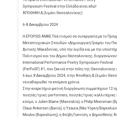
Symposium-Festival στην Ελλάδα είναι εδώ!
ΑΠΟΘΗΚΗ Δ (λιμάνι Θεσσαλονίκης)
6-8 Δεκεμβρίου 2024
Η EPOPSIS ΑΜΚΕ Πολιτισμού σε συνεργασία με το Πρόγ
Μεταπτυχιακών Σπουδών «Δημιουργική Γραφή» του Πα
Δυτικής Μακεδονίας, υπό την αιγίδα και με την υποστή
Πολιτισμού και του Δήμου Θεσσαλονίκης, διοργανώνου
International Performance Poetry Symposium-Festival
(PerPoSF) #1, που ξεκινά στην πόλη της Θεσσαλονίκης 
6 έως 8 Δεκεμβρίου 2024, στην Αποθήκη Δ (λιμάνι Θεσσ
να καθιερωθεί τα επόμενα χρόνια.
Στην εναρκτήρια φετινή διοργάνωση συμμετέχουν 12 
ποιητές/τριες-performers, ποιητές/τριες-καλλιτέχνες 
κόσμο, ο Julien Blaine (Μασσαλία), o Philip Meersman (Β
Claus Ankersen (Δανία), η Yzaura (Νέα Υόρκη/Βαρκελώνη
Moulos (Βαρκελώνη), η Φοίβη Γιαννίση, ο Δημοσθένης 