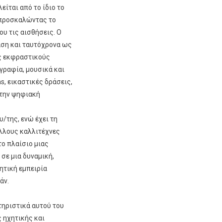
είται από το ίδιο το
, προσκαλώντας το
ου τις αισθήσεις. Ο
άση και ταυτόχρονα ως
υς εκφραστικούς
γραφία, μουσικά και
s, εικαστικές δράσεις,
ι την ψηφιακή
υ/της, ενώ έχει τη
άλλους καλλιτέχνες
στο πλαίσιο μιας
σε μια δυναμική,
ητική εμπειρία
άν.
τηριστικά αυτού του
 ηχητικής και