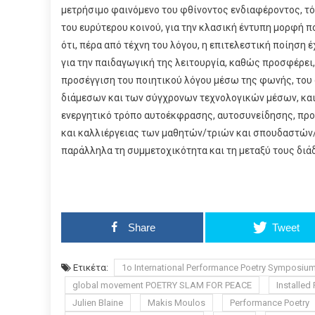
μετρήσιμο φαινόμενο του φθίνοντος ενδιαφέροντος, τό
του ευρύτερου κοινού, για την κλασική έντυπη μορφή πο
ότι, πέρα από τέχνη του λόγου, η επιτελεστική ποίηση έ
για την παιδαγωγική της λειτουργία, καθώς προσφέρει,
προσέγγιση του ποιητικού λόγου μέσω της φωνής, του
διάμεσων και των σύγχρονων τεχνολογικών μέσων, και
ενεργητικό τρόπο αυτοέκφρασης, αυτοσυνείδησης, πρ
και καλλιέργειας των μαθητών/τριών και σπουδαστών
παράλληλα τη συμμετοχικότητα και τη μεταξύ τους διά
Share
Tweet
Ετικέτα:
1o International Performance Poetry Symposium
global movement POETRY SLAM FOR PEACE
Installed 
Julien Blaine
Makis Moulos
Performance Poetry