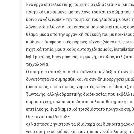
Ένα έργο επιτελεστικής ποίησης σχεδιάζεται και επιτελ
ποιητικό υποκείμενο, με τον λόγο του και το σώμα του
κοινό να «δεξιωθεί» την ποιητική του γλώσσα με όλες τ
λόγος εκδιπλώνεται και επανασημασιοδοτείται, ως δρ
θέαμα, μέσα από την οργανική σύζευξή του με ποικίλο
κώδικες, διαφορετικές μορφές τέχνης (video art, φωτο
ηχητικά τοπία, μουσικούς αυτοσχεδιασμούς, installation
light painting, body painting, τη φωνή, το σώμα, κτλ.) κα
τεχνολογία.
Ο ποιητής/τρια αξιοποιεί το σύνολο των δεξιοτήτων το
δυνατότητα να συμπράξει και να συν-δημιουργήσει με 
(μουσικούς, εικαστικούς, χορευτές, video artists κ.ά.), 
ζωντανής, αλληλοδραστικής διαδικασίας που εκβάλλει 
συμμετοχική, πολυπεπίπεδη και πολυαισθητηριακή ποι
επιτέλεσης, ένα διαμεσικό τρισδιάστατο ποιητικό συμβ
Οι Στόχοι του PerPoSF
α) Να αποσαφηνιστούν τα ιδιαίτερα και διακριτά χαρακ
νέου ποιητικού είδους και των τρόπων εκδίπλωσης της