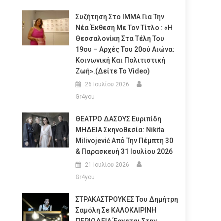
Συζήτηση Στο ΙΜΜΑ Για Την
Νέα Έκθεση Με Τον Τίτλο : «Η
Θεσσαλονίκη Στα Τέλη Του
19ου – Αρχές Του 20ού Αιώνα:
Κοινωνική Και Πολιτιστική
Ζωή».(Δείτε Το Video)
26 Ιουλίου 2026
Gr4you
ΘΕΑΤΡΟ ΔΑΣΟΥΣ Ευριπίδη
ΜΗΔΕΙΑ Σκηνοθεσία: Nikita
Milivojević Από Την Πέμπτη 30
& Παρασκευή 31 Ιουλίου 2026
21 Ιουλίου 2026
Gr4you
ΣΤΡΑΚΑΣΤΡΟΥΚΕΣ Του Δημήτρη
Σαμόλη Σε ΚΑΛΟΚΑΙΡΙΝΗ