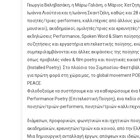
Γεωργία Βεληβασάκη, η Μάρω Γαλάνη, ο Μάριος Χατζηπ
Ιωάννα Λιούτσια και η Ιωάννα Σκαντζέλη, καθώς και 28
ποιητές/τριες-performers, καλλιτέχνες από άλλους χώ
μουσικοί), ακαδημαϊκοί, ομιλητές/τριες και ερευνητές/
εκδηλώσεις Performance, Spoken Word & Slam ποίησης,
συζητήσεις και εργαστήρια επιτελεστικής ποίησης, ε
συμπεριλαμβάνονται και άλλες εκφάνσεις της ποίησης 
όπως προβολές video & film poetry και ποιητικές εικα
(Installed Poetry). Στο πλαίσιο του Συμποσίου-Φεστιβάλ
για πρώτη φορά στη χώρα μας, τo global movement P
PEACE.
Φιλοδοξούμε να συστήσουμε και να καθιερώσουμε ένα f
Performance Poetry (Επιτελεστική Ποίηση), ένα πεδίο
ποιητών/τριών-performers, ποιητών/τριών-καλλιτεχν
διάμεσων, προφορικών, φωνητικών και ηχητικών ποιη
ακαδημαϊκών, ερευνητών/τριών και κοινού, από την Ελλ
Mια δημιουργική ανταλλαγή έργων, απόψεων και ιδεών, 