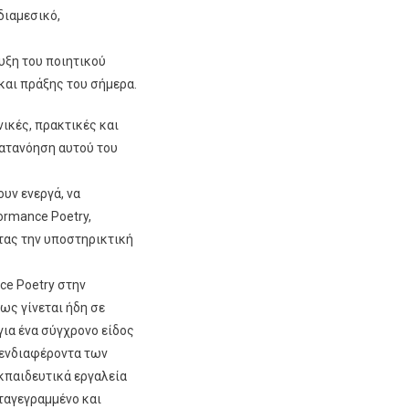
διαμεσικό,
ευξη του ποιητικού
και πράξης του σήμερα.
νικές, πρακτικές και
κατανόηση αυτού του
υν ενεργά, να
ormance Poetry,
τας την υποστηρικτική
ce Poetry στην
ως γίνεται ήδη σε
για ένα σύγχρονο είδος
 ενδιαφέροντα των
εκπαιδευτικά εργαλεία
ταγεγραμμένο και