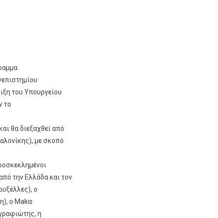
ραμμα
νεπιστημίου
ριξη του Υπουργείου
ν το
και θα διεξαχθεί από
αλονίκης), με σκοπό
προσκεκλημένοι
από την Ελλάδα και τον
ρυξέλλες), ο
), ο Makis
Αγραφιώτης, η