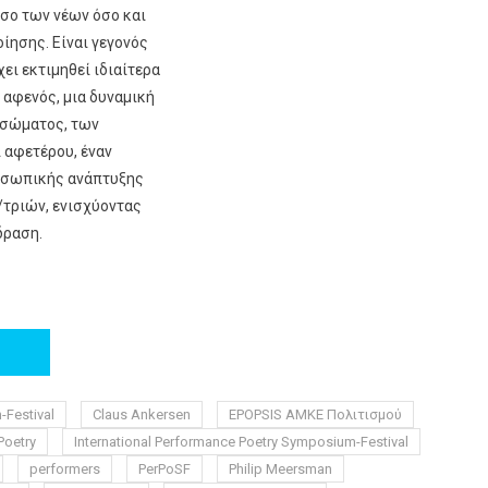
σο των νέων όσο και
ίησης. Είναι γεγονός
χει εκτιμηθεί ιδιαίτερα
 αφενός, μια δυναμική
 σώματος, των
 αφετέρου, έναν
οσωπικής ανάπτυξης
/τριών, ενισχύοντας
δραση.
-Festival
Claus Ankersen
EPOPSIS ΑΜΚΕ Πολιτισμού
Poetry
International Performance Poetry Symposium-Festival
performers
PerPoSF
Philip Meersman