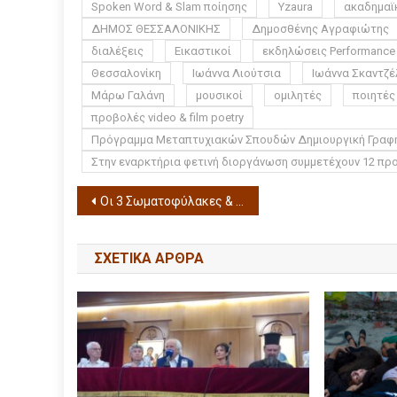
Spoken Word & Slam ποίησης
Yzaura
ακαδημαϊ
ΔΗΜΟΣ ΘΕΣΣΑΛΟΝΙΚΗΣ
Δημοσθένης Αγραφιώτης
διαλέξεις
Εικαστικοί
εκδηλώσεις Performance
Θεσσαλονίκη
Ιωάννα Λιούτσια
Ιωάννα Σκαντζέ
Μάρω Γαλάνη
μουσικοί
ομιλητές
ποιητές
προβολές video & film poetry
Πρόγραμμα Μεταπτυχιακών Σπουδών Δημιουργική Γραφή
Στην εναρκτήρια φετινή διοργάνωση συμμετέχουν 12 πρ
Οι 3 Σωματοφύλακες & η Πριγκίπισσα Ρωξάνη στο Θέατρο Σοφούλη
ΣΧΕΤΙΚΆ ΆΡΘΡΑ