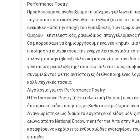
Performance Poetry.
Προσδοκούμε να αναδείξουμε τη σύγχρονη ελληνική πα
παγκόσμιο ποιητικό γίγνεσθαι, υπενθυμίζοντας ότι ο π
ανέκαθεν –από την εποχή του Εμπεδοκλή, των Ορφικών
Ομήρου– επιτελεστικός, ραψωδικός, απαγγελλόμενος 
θα μπορούσαμε να δημιουργήσουμε ένα νέο «input», μια
η ποίηση να επανακτήσει την ενεργή λειτουργικότητά 
«πλανητοπική» (glocal) ελληνική κοινωνία, με τον ίδιο 
γίνεται ο/η μεσολαβητής/τρια του πολιτιστικού, συμβα
συνομιλώντας με τις αντίστοιχες διεθνοποιημένες λογ
καλλιτεχνικές τάσεις;
Λίγα λόγια για την Performance Poetry
Η Performance Poetry (ή Επιτελεστική Ποίηση) είναι έν
διατομεακό είδος ποίησης, με βαθύτατες ρίζες και ανοι
Αναγνωρίστηκε ως διακριτό λογοτεχνικό είδος μόλις σ
αιώνα από το National Endowment for the Arts στην Αμε
καταφέρει να κερδίσει το ενθουσιώδες ενδιαφέρον του
επίπεδο.