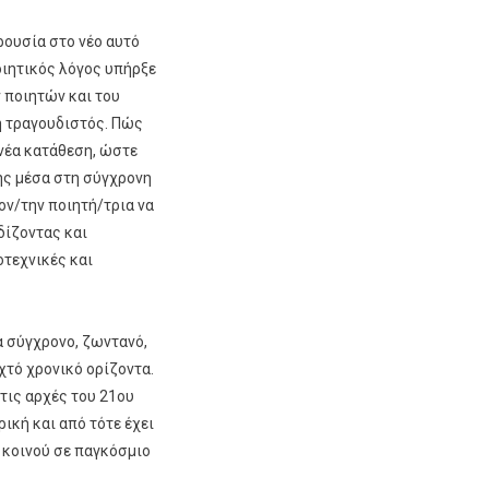
ρουσία στο νέο αυτό
οιητικός λόγος υπήρξε
 ποιητών και του
ή τραγουδιστός. Πώς
 νέα κατάθεση, ώστε
της μέσα στη σύγχρονη
τον/την ποιητή/τρια να
δίζοντας και
οτεχνικές και
α σύγχρονο, ζωντανό,
χτό χρονικό ορίζοντα.
τις αρχές του 21ου
ρική και από τότε έχει
 κοινού σε παγκόσμιο