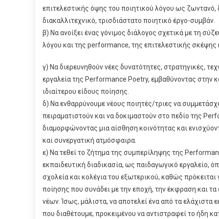
επιτελεστικής όψης του ποιητικού λόγου ως ζωντανό, 
διακαλλιτεχνικό, τρισδιάστατο ποιητικό έργο-συμβάν.
β) Να ανοίξει ένας γόνιμος διάλογος σχετικά με τη σύζ
λόγου και της performance, της επιτελεστικής σκέψης 
γ) Να διερευνηθούν νέες δυνατότητες, στρατηγικές, τεχ
εργαλεία της Performance Poetry, εμβαθύνοντας στην 
ιδιαίτερου είδους ποίησης.
δ) Να ενθαρρύνουμε νέους ποιητές/τριες να συμμετάσχο
πειραματιστούν και να δοκιμαστούν στο πεδίο της Perf
διαμορφώνοντας μια αίσθηση κοινότητας και ενισχύον
και συνεργατική ατμόσφαιρα.
ε) Να τεθεί το ζήτημα της συμπερίληψης της Performan
εκπαιδευτική διαδικασία, ως παιδαγωγικό εργαλείο, όπ
σχολεία και κολέγια του εξωτερικού, καθώς πρόκειται 
ποίησης που συνάδει με την εποχή, την έκφραση και τα
νέων. Ίσως, μάλιστα, να αποτελεί ένα από τα ελάχιστα 
που διαθέτουμε, προκειμένου να αντιστραφεί το ήδη κα