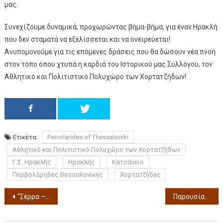
μας.
Συνεχίζουμε δυναμικά, προχωρώντας βήμα-βήμα, για έναν Ηρακλή
που δεν σταματά να εξελίσσεται και να ονειρεύεται!
Ανυπομονούμε για τις επόμενες δράσεις που θα δώσουν νέα πνοή
στον τόπο όπου χτυπά η καρδιά του Ιστορικού μας Συλλόγου, τον
Αθλητικό και Πολιτιστικό Πολυχώρο των Χορτατζήδων!
Ετικέτα:
Pervolarides of Thessaloniki
Αθλητικό και Πολιτιστικό Πολυχώρο των Χορτατζήδων
Γ.Σ. Ηρακλής
Ηρακλής
Κατσάνειο
Περβολάρηδες Θεσσαλονίκης
Χορτατζήδες
“Σέρρα – Η Ψυχή του Πόντου” του Γιάννη Καλπούζου Με την Χρύσα Παπά Στο Θέατρο Αυλαία Για 4 μόνο παραστάσεις 31/10, 1,2,3/11 2024
Παρουσίαση της Ζαμάν Φουντ Stories #2 Κρατάει χρόνια αυτή η γεύση και αυτή η κολόνια με πολλές ιστορίες των εστιατορίων της Θεσσαλονίκης ( Δείτε το video )