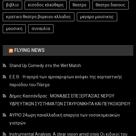
βιβλιο
είσοδος ελεύθερη
θεατρο
θεατρο δασους
κρατικο θεατρο βορειου ελλαδος
μεγαρο μουσικης
μουσικη
συναυλία
FLYING NEWS
Stand Up Comedy στο the Wet Match
Ε.Ε.Θ. : Η αγορά των αμνοεριφίων ενόψει της εορταστικής
περιόδου του Πάσχα
Δήμος Κασσάνδρας : ΜΟΝΑΔΕΣ ΕΠΕΞΕΡΓΑΣΙΑΣ ΝΕΡΟΥ
ΥΔΡΕΥΤΙΚΩΝ ΣΥΣΤΗΜΑΤΩΝ ΣΤΑΥΡΟΝΙΚΗΤΑ ΚΑΙ ΠΕΥΚΟΧΩΡΙΟΥ
ΑΥΡΙΟ 24ωρη πανελλαδική απεργία των νοσοκομειακών
γιατρών
Instrumental Analysis: A clear vision amid crisis Οι ειδικοί του