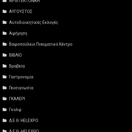
ΑΡΧΙΤΕΚΤΟΝΙΚΗ
ΑΥΓΟΥΣΤΟΣ
Αυτοδιοικητικές Εκλογές
Αφήγηση
Βαφοπούλειο Πνευματικό Κέντρο
ΒΙΒΛΙΟ
Βραβεία
Γαστρονομία
Γευσιγνωσία
ΓΚΑΛΕΡΙ
Γκολφ
Δ.Ε.Θ. HELEXPO
Δ.Ε.Θ.-HELEXPO