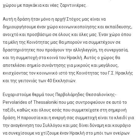
χώρου με παγκάκια και νέες ζαρντινιέρες.
Αυτή η δράση ήταν μόνο η αρχή! Στόχος μας είναι να
δημιουργήσουμε έναν χώρο κοινωνικοποίησης και εκπαίδευσης,
ανοιχτό και προσβάσιμο σε όλους και όλες μας. Έναν χώρο όπου
τα μέλη της Κοινότητας μας θα μπορούν να συμμετέχουν σε
δραστηριότητες που προάγουν την αλληλεγγύη, τη συνεργασία,
και τη συμμετοχή στα κοινά του Ηρακλή. Αυτός ο χώρος θα
αποτελέσει σημείο συνάντησης για μικρούς και μεγάλους,
ενισχύοντας τον κοινωνικό ιστό της Κοινότητας του Γ.Σ. Ηρακλής
και της γειτονιάς των 40 Εκκλησιών.
Ευχαριστούμε θερμά τους Περβολάρηδες Θεσσαλονίκης-
Pervolarides of Thessaloniki που μας συντροφεύουν σε αυτό το
ταξίδι, καθώς και όλους εσάς που συμμετείχατε στη σημερινή
δράση. Η παρουσία και η ενεργή σας συμμετοχή είναι το κλειδί για
την αναγέννηση του Συλλόγου και μας δίνει δύναμη και κουράγιο
να συνεχίσουμε να χτίζουμε έναν Ηρακλή στο μπόι των ονείρων