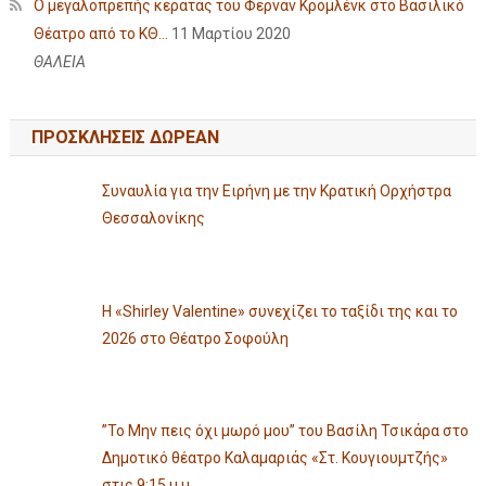
Ο μεγαλοπρεπής κερατάς του Φερνάν Κρομλένκ στο Βασιλικό
Θέατρο από το ΚΘ...
11 Μαρτίου 2020
ΘΑΛΕΙΑ
ΠΡΟΣΚΛΗΣΕΙΣ ΔΩΡΕΑΝ
Συναυλία για την Ειρήνη με την Κρατική Ορχήστρα
Θεσσαλονίκης
Η «Shirley Valentine» συνεχίζει το ταξίδι της και το
2026 στο Θέατρο Σοφούλη
”Το Μην πεις όχι μωρό μου” του Βασίλη Τσικάρα στο
Δημοτικό θέατρο Καλαμαριάς «Στ. Κουγιουμτζής»
στις 9:15 μ.μ.