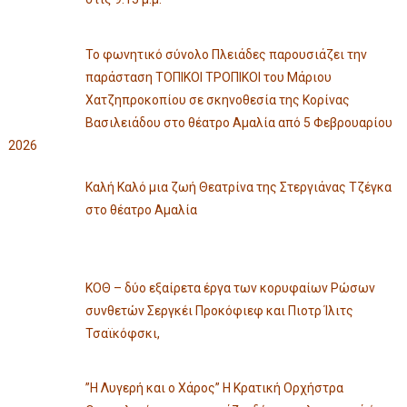
Το φωνητικό σύνολο Πλειάδες παρουσιάζει την
παράσταση ΤΟΠΙΚΟΙ ΤΡΟΠΙΚΟΙ του Μάριου
Χατζηπροκοπίου σε σκηνοθεσία της Κορίνας
Βασιλειάδου στο θέατρο Αμαλία από 5 Φεβρουαρίου
2026
Καλή Καλό μια ζωή Θεατρίνα της Στεργιάνας Τζέγκα
στο θέατρο Αμαλία
ΚΟΘ – δύο εξαίρετα έργα των κορυφαίων Ρώσων
συνθετών Σεργκέι Προκόφιεφ και Πιοτρ Ίλιτς
Τσαϊκόφσκι,
”Η Λυγερή και ο Χάρος” Η Κρατική Ορχήστρα