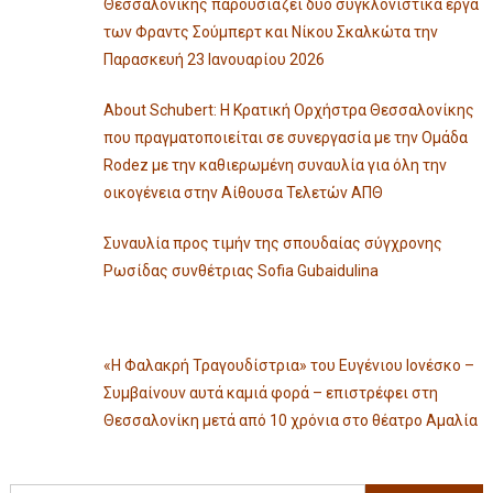
Θεσσαλονίκης παρουσιάζει δύο συγκλονιστικά έργα
των Φραντς Σούμπερτ και Νίκου Σκαλκώτα την
Παρασκευή 23 Ιανουαρίου 2026
About Schubert: Η Κρατική Ορχήστρα Θεσσαλονίκης
που πραγματοποιείται σε συνεργασία με την Ομάδα
Rodez με την καθιερωμένη συναυλία για όλη την
οικογένεια στην Αίθουσα Τελετών ΑΠΘ
Συναυλία προς τιμήν της σπουδαίας σύγχρονης
Ρωσίδας συνθέτριας Sofia Gubaidulina
«Η Φαλακρή Τραγουδίστρια» του Ευγένιου Ιονέσκο –
Συμβαίνουν αυτά καμιά φορά – επιστρέφει στη
Θεσσαλονίκη μετά από 10 χρόνια στο θέατρο Αμαλία