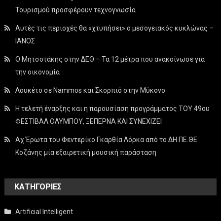
Τουρισμού προσφέρουν τεχνογνωσία
Αυτές τις περιοχές θα «χτυπήσει» ο μεσογειακός κυκλώνας –
ΙΑΝΟΣ
Ο Μητσοτάκης στην ΔΕΘ – Τα 12 μέτρα που ανακοίνωσε για
την οικονομία
Λουκέτο σε Nammos και Σκορπιό στην Μύκονο
Η τελετή έναρξης και η παρουσίαση προγράμματος ΤΟΥ 49ου
ΦΕΣΤΙΒΑΛ ΟΛΥΜΠΟΥ, ΞΕΠΕΡΝΑ ΚΑΙ ΣΥΝΕΧΙΖΕΙ
Αχ Έρωτα του Φεντερίκο Γκαρθία Λόρκα από το ΔΗ.ΠΕ.ΘΕ.
Κοζάνης μία εξαιρετική μουσική παράσταση
KΑΤΗΓΟΡΊΕΣ
Artificial Intelligent