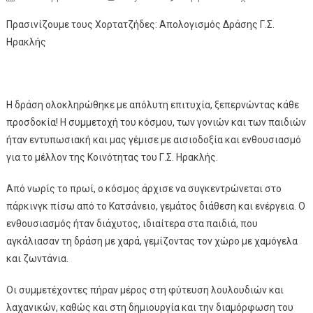
Πρασινίζουμε τους Χορτατζήδες: Απολογισμός Δράσης Γ.Σ.
Ηρακλής
Η δράση ολοκληρώθηκε με απόλυτη επιτυχία, ξεπερνώντας κάθε
προσδοκία! Η συμμετοχή του κόσμου, των γονιών και των παιδιών
ήταν εντυπωσιακή και μας γέμισε με αισιοδοξία και ενθουσιασμό
για το μέλλον της Κοινότητας του Γ.Σ. Ηρακλής.
Από νωρίς το πρωί, ο κόσμος άρχισε να συγκεντρώνεται στο
πάρκινγκ πίσω από το Κατσάνειο, γεμάτος διάθεση και ενέργεια. Ο
ενθουσιασμός ήταν διάχυτος, ιδιαίτερα στα παιδιά, που
αγκάλιασαν τη δράση με χαρά, γεμίζοντας τον χώρο με χαμόγελα
και ζωντάνια.
Οι συμμετέχοντες πήραν μέρος στη φύτευση λουλουδιών και
λαχανικών, καθώς και στη δημιουργία και την διαμόρφωση του