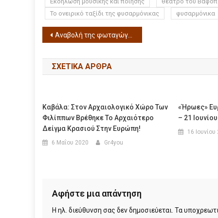
Εκδήλωση μουσικής και ποίησης
θέατρο του Βαφοπ
Το ονειρικό ταξίδι της φυσαρμόνικας
φυσαρμόνικα
Αναβολή της φωταγώγησης του Χριστουγεννιάτικου δέντρου για την Τετάρτη 4 Δεκεμβρίου στις 6 το απόγευμα
ΣΧΕΤΙΚΆ ΆΡΘΡΑ
Καβάλα: Στον Αρχαιολογικό Χώρο Των
«Ήρωες» Ευ
Φιλίππων Βρέθηκε Το Αρχαιότερο
– 21 Ιουνίο
Δείγμα Κρασιού Στην Ευρώπη!
16 Ιουνίου
6 Μαΐου 2020
Gr4you
Αφήστε μια απάντηση
Η ηλ. διεύθυνση σας δεν δημοσιεύεται.
Τα υποχρεωτι