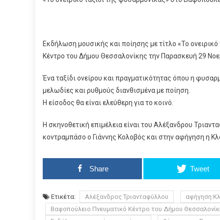
Εκδήλωση μουσικής και ποίησης με τίτλο «Το ονειρικό
Κέντρο του Δήμου Θεσσαλονίκης την Παρασκευή 29 Νοεμβ
Ένα ταξίδι ονείρου και πραγματικότητας όπου η φυσαρ
μελωδίες και ρυθμούς διανθισμένα με ποίηση.
Η είσοδος θα είναι ελεύθερη για το κοινό.
Η σκηνοθετική επιμέλεια είναι του Αλέξανδρου Τριαν
κοντραμπάσο ο Γιάννης Κολοβός και στην αφήγηση η Κ
Share
Tweet
Ετικέτα:
Αλέξανδρος Τριανταφύλλου
αφήγηση Κ
Βαφοπούλειο Πνευματικό Κέντρο του Δήμου Θεσσαλονίκ