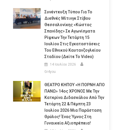
Συνέντευξη Τύπου Για Το
Διεθνές Μίτινγκ Στίβου
Θεσσαλονίκης «Κώστας
Σπανίδης» Σε Αγωνίσματα
Ρίψεων Την Τετάρτη 15
Ιουλίου Στις Εγκαταστάσεις
Του Εθνικού Καυτανζογλείου
Σταδίου (Δείτε Το Video)
14 Ιουλίου 2026
Gr4you
ΘΕΑΤΡΟ ΚΗΠΟΥ «Η ΠΟΡΝΗ ΑΠΟ
ΠΑΝΩ» 14ος ΧΡΟΝΟΣ Με Την
Κατερίνα Διδασκάλου Από Την
Τετάρτη 22 & Πέμπτη 23
Ιουλίου 2026 Μια Παράσταση
Θρύλος! Ένας Ύμνος Στη
Γυναικεία Αξιοπρέπεια!