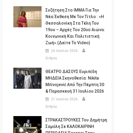
Συζήτηση Στο ΙΜΜΑ Για Την
Νέα Έκθεση Με Τον Τίτλο : «Η
Θεσσαλονίκη Στα Τέλη Του
19ου – Αρχές Του 20ού Αιώνα:
Κοινωνική Και Πολιτιστική
Ζωή».(Δείτε Το Video)
26 Ιουλίου 2026
Gr4you
ΘΕΑΤΡΟ ΔΑΣΟΥΣ Ευριπίδη
ΜΗΔΕΙΑ Σκηνοθεσία: Nikita
Milivojević Από Την Πέμπτη 30
& Παρασκευή 31 Ιουλίου 2026
21 Ιουλίου 2026
Gr4you
ΣΤΡΑΚΑΣΤΡΟΥΚΕΣ Του Δημήτρη
Σαμόλη Σε ΚΑΛΟΚΑΙΡΙΝΗ