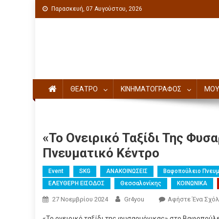
Παρασκευή, 07 Αυγούστου, 2026
Πολιτιστική ενημέρωση
ΘΕΑΤΡΟ
ΚΙΝΗΜΑΤΟΓΡΑΦΟΣ
ΜΟΥ
«Το Ονειρικό Ταξίδι Της Φυσ
Πνευματικό Κέντρο
Event
SKG
ΑΝΑΚΟΙΝΩΣΕΙΣ
Βαφοπούλειο Πνευμ
ΕΛΕΥΘΕΡΗ ΕΙΣΟΔΟΣ
Θεσσαλονίκης
ΚΟΙΝΩΝΙΚΑ
27 Νοεμβρίου 2024
Gr4you
Αφήστε Ένα Σχόλ
«Το ονειρικό ταξίδι της φυσαρμόνικας» στο Βαφοπούλε