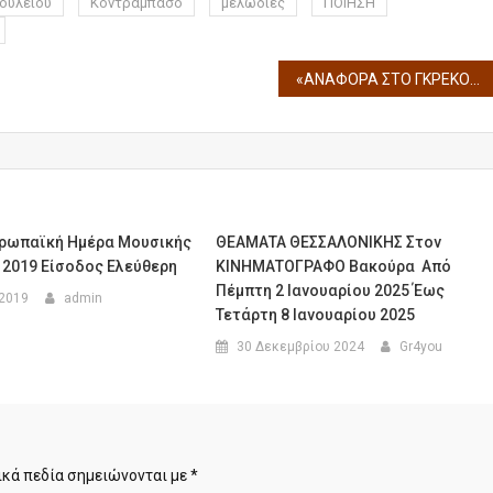
ουλειου
Κοντραμπάσο
μελωδίες
ΠΟΙΗΣΗ
«ΑΝΑΦΟΡΑ ΣΤΟ ΓΚΡΕΚΟ» του Νίκου Καζαντζάκη Με τον Τάκη Χρυσικάκο 4ος Χρόνος Παραστάσεων ΣΤΗΝ ΘΕΣΣΑΛΟΝΙΚΗ
ρωπαϊκή Ημέρα Μουσικής
ΘΕΑΜΑΤΑ ΘΕΣΣΑΛΟΝΙΚΗΣ Στον
υ 2019 Είσοδος Ελεύθερη
ΚΙΝΗΜΑΤΟΓΡΑΦΟ Βακούρα Από
Πέμπτη 2 Ιανουαρίου 2025 Έως
 2019
admin
Τετάρτη 8 Ιανουαρίου 2025
30 Δεκεμβρίου 2024
Gr4you
κά πεδία σημειώνονται με
*