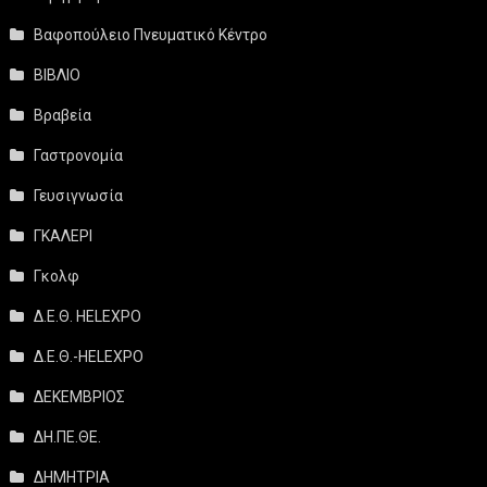
Βαφοπούλειο Πνευματικό Κέντρο
ΒΙΒΛΙΟ
Βραβεία
Γαστρονομία
Γευσιγνωσία
ΓΚΑΛΕΡΙ
Γκολφ
Δ.Ε.Θ. HELEXPO
Δ.Ε.Θ.-HELEXPO
ΔΕΚΕΜΒΡΙΟΣ
ΔΗ.ΠΕ.ΘΕ.
ΔΗΜΗΤΡΙΑ