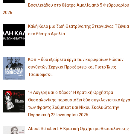
Βασιλειάδου στο θέατρο Αμαλία από 5 Φεβρουαρίου
2026
Καλή Καλό μια ζωή Θεατρίνα της Στεργιάνας Τζέγκα
στο θέατρο Αμαλία
ΚΟΘ – δύο εξαίρετα έργα των κορυφαίων Ρώσων
συνθετών Σεργκέι Προκόφιεφ και Πιοτρ Ίλιτς
Τσαϊκόφσκι,
”Η Λυγερή και ο Χάρος” Η Κρατική Ορχήστρα
Θεσσαλονίκης παρουσιάζει δύο συγκλονιστικά έργα
των Φραντς Σούμπερτ και Νίκου Σκαλκώτα την
Παρασκευή 23 Ιανουαρίου 2026
About Schubert: Η Κρατική Ορχήστρα Θεσσαλονίκης