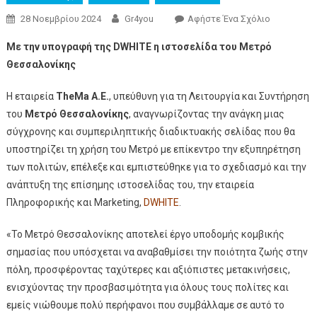
28 Νοεμβρίου 2024
Gr4you
Αφήστε Ένα Σχόλιο
Με την υπογραφή της DWHITE η ιστοσελίδα του Μετρό
Θεσσαλονίκης
Η εταιρεία
TheMa A.E.
, υπεύθυνη για τη Λειτουργία και Συντήρηση
του
Μετρό Θεσσαλονίκης
, αναγνωρίζοντας την ανάγκη μιας
σύγχρονης και συμπεριληπτικής διαδικτυακής σελίδας που θα
υποστηρίζει τη χρήση του Μετρό με επίκεντρο την εξυπηρέτηση
των πολιτών, επέλεξε και εμπιστεύθηκε για το σχεδιασμό και την
ανάπτυξη της επίσημης ιστοσελίδας του, την εταιρεία
Πληροφορικής και Marketing,
DWHITE
.
«Το Μετρό Θεσσαλονίκης αποτελεί έργο υποδομής κομβικής
σημασίας που υπόσχεται να αναβαθμίσει την ποιότητα ζωής στην
πόλη, προσφέροντας ταχύτερες και αξιόπιστες μετακινήσεις,
ενισχύοντας την προσβασιμότητα για όλους τους πολίτες και
εμείς νιώθουμε πολύ περήφανοι που συμβάλλαμε σε αυτό το