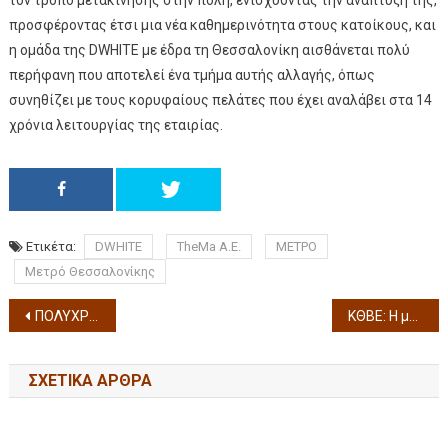
τον τρόπο μετακίνησης στην πόλη, ενισχύοντας την ανάπτυξη της,
προσφέροντας έτσι μια νέα καθημερινότητα στους κατοίκους, και
η ομάδα της DWHITE με έδρα τη Θεσσαλονίκη αισθάνεται πολύ
περήφανη που αποτελεί ένα τμήμα αυτής αλλαγής, όπως
συνηθίζει με τους κορυφαίους πελάτες που έχει αναλάβει στα 14
χρόνια λειτουργίας της εταιρίας.
Ετικέτα:
DWHITE
TheMa A.E.
ΜΕΤΡΟ
Μετρό Θεσσαλονίκης
ΠΟΛΥΧΡΩΜΕΣ ΚΥΡΙΑΚΕΣ στο ΚΘΒΕ «Μεταπολίτευση & Δημοκρατία» Κυριακή 8 Δεκεμβρίου 2024 Θέατρο Εταιρείας Μακεδονικών Σπουδών
ΚΘΒΕ: Η μεγάλη επιτυχία “Βίρα τις άγκυρες” σε σκηνοθεσία Α. Πελτέκη επιστρέφει στις 30/11 στο Βασιλικό Θέατρο
ΣΧΕΤΙΚΆ ΆΡΘΡΑ