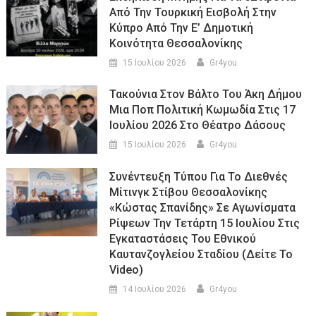
Από Την Τουρκική Εισβολή Στην
Κύπρο Από Την Ε’ Δημοτική
Κοινότητα Θεσσαλονίκης
15 Ιουλίου 2026
Gr4you
Τακούνια Στον Βάλτο Του Άκη Δήμου
Μια Ποπ Πολιτική Κωμωδία Στις 17
Ιουλίου 2026 Στο Θέατρο Δάσους
15 Ιουλίου 2026
Gr4you
Συνέντευξη Τύπου Για Το Διεθνές
Μίτινγκ Στίβου Θεσσαλονίκης
«Κώστας Σπανίδης» Σε Αγωνίσματα
Ρίψεων Την Τετάρτη 15 Ιουλίου Στις
Εγκαταστάσεις Του Εθνικού
Καυτανζογλείου Σταδίου (Δείτε Το
Video)
14 Ιουλίου 2026
Gr4you