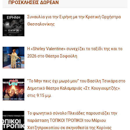
ΠΡΟΣΚΛΗΣΕΙΣ ΔΩΡΕΑΝ
Συναυλία για την Ειρήνη με την Κρατική Ορχήστρα
Θεσσαλονίκης
Η «Shirley Valentine» συνεχίζει το ταξίδι της και το
2026 στο Θέατρο Σοφούλη
”Το Μην πεις όχι μωρό μου” του Βασίλη Τσικάρα στο
Δημοτικό θέατρο Καλαμαριάς «Στ. Κουγιουμτζής»
στις 9:15 μ.μ.
Το φωνητικό σύνολο Πλειάδες παρουσιάζει την
παράσταση ΤΟΠΙΚΟΙ ΤΡΟΠΙΚΟΙ του Μάριου
Χατζηπροκοπίου σε σκηνοθεσία της Κορίνας