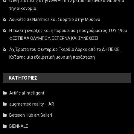
Ο Μητσοτάκης στην ΔΕΘ – Τα 12 μέτρα που ανακοίνωσε για
την οικονομία
Λουκέτο σε Nammos και Σκορπιό στην Μύκονο
Η τελετή έναρξης και η παρουσίαση προγράμματος ΤΟΥ 49ου
ΦΕΣΤΙΒΑΛ ΟΛΥΜΠΟΥ, ΞΕΠΕΡΝΑ ΚΑΙ ΣΥΝΕΧΙΖΕΙ
Αχ Έρωτα του Φεντερίκο Γκαρθία Λόρκα από το ΔΗ.ΠΕ.ΘΕ.
Κοζάνης μία εξαιρετική μουσική παράσταση
KΑΤΗΓΟΡΊΕΣ
Artificial Intelligent
augmented reality – AR
Betsson Hub art Galleri
BIENNALE