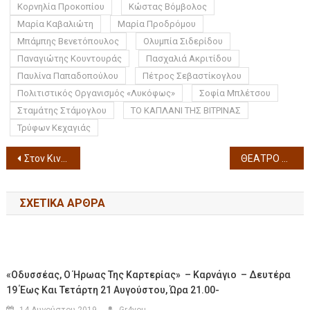
Κορνηλία Προκοπίου
Κώστας Βόμβολος
Μαρία Καβαλιώτη
Μαρία Προδρόμου
Μπάμπης Βενετόπουλος
Ολυμπία Σιδερίδου
Παναγιώτης Κουντουράς
Πασχαλιά Ακριτίδου
Παυλίνα Παπαδοπούλου
Πέτρος Σεβαστίκογλου
Πολιτιστικός Οργανισμός «Λυκόφως»
Σοφία Μπλέτσου
Σταμάτης Στάμογλου
ΤΟ ΚΑΠΛΑΝΙ ΤΗΣ ΒΙΤΡΙΝΑΣ
Τρύφων Κεχαγιάς
Στον Κινηματογράφο «ΗΛΥΣΙΑ» της Αλεξανδρούπολης από την Πέμπτη 20/2 έως και την Τετάρτη 26/2
ΘΕΑΤΡΟ ΑΡΙΣΤΟΤΕΛΕΙΟΝ ΣΥΜΦΩΝΟ ΕΠΙΒΙΩΣΗΣ Comedy Show με τον Αντώνη Κρόμπα και τον Λευτέρη Ελευθερίου από την ΠΑΡΑΣΚΕΥΗ 7, ΣΑΒΒΑΤΟ 8 & ΚΥΡΙΑΚΗ 9 ΜΑΡΤΙΟΥ 2025
ΣΧΕΤΙΚΆ ΆΡΘΡΑ
«Οδυσσέας, Ο Ήρωας Της Καρτερίας» – Καρνάγιο – Δευτέρα
19 Έως Και Τετάρτη 21 Αυγούστου, Ώρα 21.00-
14 Αυγούστου 2019
Gr4you