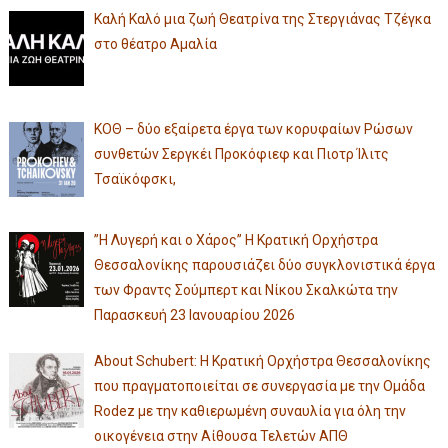
Καλή Καλό μια ζωή Θεατρίνα της Στεργιάνας Τζέγκα
στο θέατρο Αμαλία
ΚΟΘ – δύο εξαίρετα έργα των κορυφαίων Ρώσων
συνθετών Σεργκέι Προκόφιεφ και Πιοτρ Ίλιτς
Τσαϊκόφσκι,
”Η Λυγερή και ο Χάρος” Η Κρατική Ορχήστρα
Θεσσαλονίκης παρουσιάζει δύο συγκλονιστικά έργα
των Φραντς Σούμπερτ και Νίκου Σκαλκώτα την
Παρασκευή 23 Ιανουαρίου 2026
About Schubert: Η Κρατική Ορχήστρα Θεσσαλονίκης
που πραγματοποιείται σε συνεργασία με την Ομάδα
Rodez με την καθιερωμένη συναυλία για όλη την
οικογένεια στην Αίθουσα Τελετών ΑΠΘ