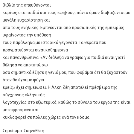
βιβλία της απευθύνονται
κυρίως στα παιδιά και τους εφήβους, πάντα όμως διαβάζονται με
μεγάλη ευχαρίστηση και
από τους ενήλικες. Εμπνέονται από προσωπικές της εμπειρίες
υφαίνοντας την υπόθεσή
τους παράλληλα με ιστορικά γεγονότα. Τα θέματα που
πραγματεύονται είναι καθημερινά
και πανανθρώπινα. «Αν διάλεξα να γράψω για παιδιά είναι γιατί
θέλησα να αποτυπώσω
όσα σημαντικά έζησε η γενιά μου, που φοβάμαι ότι θα ξεχαστούν
όταν θα έχουμε φύγει
εμείς» έχει σημειώσει. Η Άλκη Ζέη αποτελεί πρέσβειρα της
σύγχρονης ελληνικής
λογοτεχνίας στο εξωτερικό, καθώς το σύνολο του έργου της είναι
μεταφρασμένο και
κυκλοφορεί σε πολλές χώρες ανά τον κόσμο.
Σημείωμα Σκηνοθέτη