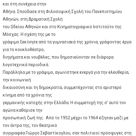
και στη συνέχεια στην
Αθήνα. Σπούδασε στη Φιλοσοφική Σχολή του Πανεπιστημίου
Αθηνών, στη Δραματική Σχολή
του Ωδείου Αθηνών και στο Κινηματογραφικό Ινστιτούτο της
Μόσχας. Η σχέση της με το
γράψιμο ξεκίνησε από τα γυμνασιακά της χρόνια, γράφοντας έργα
για το κουκλοθέατρο,
διηγήματα και νουβέλες, που δημοσιεύονταν σε διάφορα
λογοτεχνικά περιοδικά.
Παράλληλα με το γράψιμο, αγωνίστηκε ενεργά για την ελευθερία,
την κοινωνική
δικαιοσύνη και τη δημοκρατία, συμμετέχοντας στο αριστερό
κίνημα από τα χρόνια της
γερμανικής κατοχής στην Ελλάδα. Η συμμετοχή της σ’ αυτό τον
αγώνα καθόρισε την
προσωπική ζωή της. Από το 1952 μέχρι το 1964 έζησαν μαζί με
τον άντρα της, τον θεατρικό
συγγραφέα Γιώργο Σεβαστίκογλου, σαν πολιτικοί πρόσφυγες στη