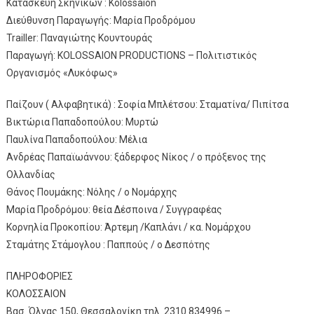
Κατασκευή Σκηνικών : Kolossaion
Διεύθυνση Παραγωγής: Μαρία Προδρόμου
Trailler: Παναγιώτης Κουντουράς
Παραγωγή: KOLOSSAION PRODUCTIONS – Πολιτιστικός
Οργανισμός «Λυκόφως»
Παίζουν ( Αλφαβητικά) : Σοφία Μπλέτσου: Σταματίνα/ Πιπίτσα
Βικτώρια Παπαδοπούλου: Μυρτώ
Παυλίνα Παπαδοπούλου: Μέλια
Ανδρέας Παπαϊωάννου: ξάδερφος Νίκος / ο πρόξενος της
Ολλανδίας
Θάνος Πουμάκης: Νόλης / ο Νομάρχης
Μαρία Προδρόμου: θεία Δέσποινα / Συγγραφέας​​​​​​​
Κορνηλία Προκοπίου: Άρτεμη /Καπλάνι / κα. Νομάρχου
Σταμάτης Στάμογλου : Παππούς / ο Δεσπότης
ΠΛΗΡΟΦΟΡΙΕΣ
ΚΟΛΟΣΣΑΙΟΝ
Βασ. Όλγας 150, Θεσσαλονίκη τηλ. 2310 834996 –