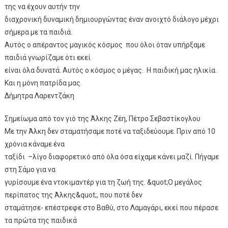
της να έχουν αυτήν την
διαχρονική δυναμική δημιουργώντας έναν ανοιχτό διάλογο μέχρι
σήμερα με τα παιδιά.
Αυτός ο απέραντος μαγικός κόσμος που όλοι όταν υπήρξαμε
παιδιά γνωρίζαμε ότι εκεί
είναι όλα δυνατά. Αυτός ο κόσμος ο μέγας. Η παιδική μας ηλικία.
Και η μόνη πατρίδα μας.
Δήμητρα Λαρεντζάκη
Σημείωμα από τον γιό της Άλκης Ζέη, Πέτρο Σεβαστίκογλου
Με την Άλκη δεν σταματήσαμε ποτέ να ταξιδεύουμε. Πριν από 10
χρόνια κάναμε ένα
ταξίδι –λίγο διαφορετικό από όλα όσα είχαμε κάνει μαζί. Πήγαμε
στη Σάμο για να
γυρίσουμε ένα ντοκιμαντέρ για τη ζωή της. &quot;Ο μεγάλος
περίπατος της Άλκης&quot;, που ποτέ δεν
σταμάτησε- επέστρεφε στο Βαθύ, στο Λαμαγάρι, εκεί που πέρασε
τα πρώτα της παιδικά