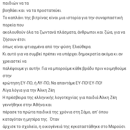
παιδιών να τα
βοηθάει και να τα προστατεύει.
Το καπλάνι της βιτρίνας είναι μια ιστορία για την συναρπαστική
πορεία που
ακολουθούν όλα τα ζωντανά πλάσματα, άνθρωποι και ζώα, για να
ζήσουν έτσι
όπως είναι φτιαγμένα από την φύση: Ελεύθερα.
Κι αυτό για να συμβεί πρέπει να υπάρχει δημοκρατία ακόμα κι αν
χρειαστεί να
παλέψουμε γι αυτήν. Για να μπορούμε κάθε βράδυ πριν κοιμηθούμε
στην
ερώτηση ΕΥ-ΠΟ; ή ΛΥ-ΠΟ; Να απαντάμε ΕΥ-ΠΟ! ΕΥ-ΠΟ!
Λίγα λόγια για την Άλκη Ζέη
Η πρέσβειρα της ελληνικής λογοτεχνίας για παιδιά Άλκη Ζέη
γεννήθηκε στην Αθήνα και
πέρασε τα πρώτα παιδικά της χρόνια στη Σάμο, απ’ όπου
καταγόταν η μητέρα της. Όταν
άρχισε το σχολείο, η οικογένειά της εγκαταστάθηκε στο Μαρούσι