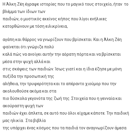
Η Άλκη Ζέη έγραψε ιστορίες που το μαγικό τους στοιχείο, ήταν το
βλέμμα των ίδιων των
παιδιών, ο μυστικός εκείνος κήπος που λίγοι ενήλικες
κατορθώνουν με τόση ειλικρίνεια,
αγάπη και θάρρος να γνωρίζουν που βρίσκεται. Και η Άλκη Ζέη
φαίνεται ότι γνώριζε πολύ
καλά πώς να ανοίγει αυτήν την αόρατη πόρτα και να βρίσκεται
μέσα στην ψυχή αλλά και
στις σκέψεις των παιδιών. Ίσως γιατί και η ίδια έζησε με μόνη
πυξίδα την προσωπική της
αλήθεια, την τρυφερότητα και το απέραντο χιούμορ που την
ακολουθούσε ακόμα και στα
πιο δύσκολα γεγονότα της ζωή της. Στοιχεία που η γενναία και
ακούραστη ψυχή των
παιδιών έχει άπλετα, σε αυτό που όλοι είχαμε κάποτε. Την παιδική
μας ηλικία. Στα βιβλία
της υπάρχει ένας κόσμος που τα παιδιά τον αναγνωρίζουν άμεσα