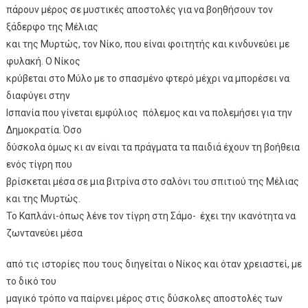
πάρουν μέρος σε μυστικές αποστολές για να βοηθήσουν τον
ξάδερφο της Μέλιας
και της Μυρτώς, τον Νίκο, που είναι φοιτητής και κινδυνεύει με
φυλακή. Ο Νίκος
κρύβεται στο Μύλο με το σπασμένο φτερό μέχρι να μπορέσει να
διαφύγει στην
Ισπανία που γίνεται εμφύλιος πόλεμος και να πολεμήσει για την
Δημοκρατία. Όσο
δύσκολα όμως κι αν είναι τα πράγματα τα παιδιά έχουν τη βοήθεια
ενός τίγρη που
βρίσκεται μέσα σε μια βιτρίνα στο σαλόνι του σπιτιού της Μέλιας
και της Μυρτώς.
Το Καπλάνι-όπως λένε τον τίγρη στη Σάμο- έχει την ικανότητα να
ζωντανεύει μέσα
από τις ιστορίες που τους διηγείται ο Νίκος και όταν χρειαστεί, με
το δικό του
μαγικό τρόπο να παίρνει μέρος στις δύσκολες αποστολές των