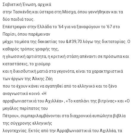
Σοβιετική Ένωση, αρχικά
στην Τασκένδη και ύστερα στη Μόσχα, όπου γεννήθηκαν και τα
δύο παιδιά τους.
Επέστρεψαν στην Ελλάδα το ‘64 για να ξαναφύγουν το ‘67 στο
Παρίσι, όπου παρέμειναν
μέχρι τα μέσα της δεκαετίας του &#39;70 λόγω της δικτατορίας. Ο
καθαρός τρόπος γραφής της,
η γλωσσική αρτιότητα, η κριτική στάση απέναντι σε πρόσωπα και
καταστάσεις, το χιούμορ
και η διεισδυτική ματιά στα γεγονότα, είναι τα χαρακτηριστικά
των έργων της Άλκης Ζέη
που το έχουν κάνει να αγαπηθεί από το ελληνικό και το ξένο
αναγνωστικό κοινό. «Η
αρραβωνιαστικιά του Αχιλλέα» , «Το καπλάνι της βιτρίνας» και «Ο
μεγάλος περίπατος του
Πέτρου», συμπεριλαμβάνονται στα διαχρονικά ευπώλητα βιβλία
της σύγχρονης ελληνικής
λογοτεχνίας. Εκτός από την Αρραβωνιαστικιά του Αχιλλέα, τα