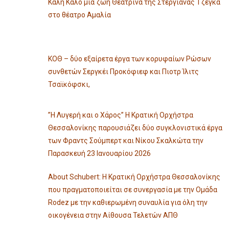
Καλή Καλό μια ζωή Θεατρίνα της Στεργιάνας Τζέγκα
στο θέατρο Αμαλία
ΚΟΘ – δύο εξαίρετα έργα των κορυφαίων Ρώσων
συνθετών Σεργκέι Προκόφιεφ και Πιοτρ Ίλιτς
Τσαϊκόφσκι,
”Η Λυγερή και ο Χάρος” Η Κρατική Ορχήστρα
Θεσσαλονίκης παρουσιάζει δύο συγκλονιστικά έργα
των Φραντς Σούμπερτ και Νίκου Σκαλκώτα την
Παρασκευή 23 Ιανουαρίου 2026
About Schubert: Η Κρατική Ορχήστρα Θεσσαλονίκης
που πραγματοποιείται σε συνεργασία με την Ομάδα
Rodez με την καθιερωμένη συναυλία για όλη την
οικογένεια στην Αίθουσα Τελετών ΑΠΘ