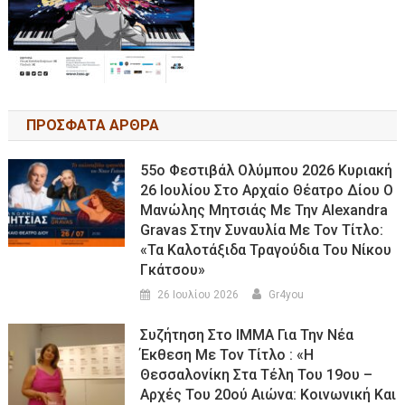
ΠΡΟΣΦΑΤΑ ΑΡΘΡΑ
55ο Φεστιβάλ Ολύμπου 2026 Κυριακή
26 Ιουλίου Στο Αρχαίο Θέατρο Δίου Ο
Μανώλης Μητσιάς Με Την Alexandra
Gravas Στην Συναυλία Με Τον Τίτλο:
«τα Καλοτάξιδα Τραγούδια Του Νίκου
Γκάτσου»
26 Ιουλίου 2026
Gr4you
Συζήτηση Στο ΙΜΜΑ Για Την Νέα
Έκθεση Με Τον Τίτλο : «Η
Θεσσαλονίκη Στα Τέλη Του 19ου –
Αρχές Του 20ού Αιώνα: Κοινωνική Και