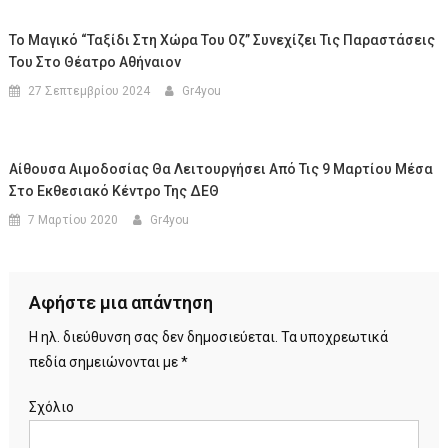
Το Μαγικό “Ταξίδι Στη Χώρα Του Οζ” Συνεχίζει Τις Παραστάσεις
Του Στο Θέατρο Αθήναιον
27 Σεπτεμβρίου 2024
Gr4you
Αίθουσα Αιμοδοσίας Θα Λειτουργήσει Από Τις 9 Μαρτίου Μέσα
Στο Εκθεσιακό Κέντρο Της ΔΕΘ
7 Μαρτίου 2020
Gr4you
Αφήστε μια απάντηση
Η ηλ. διεύθυνση σας δεν δημοσιεύεται.
Τα υποχρεωτικά
πεδία σημειώνονται με
*
Σχόλιο