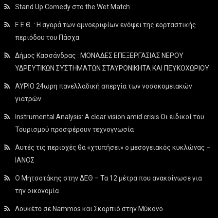
Stand Up Comedy στο the Wet Match
Ε.Ε.Θ. : Η αγορά των αμνοεριφίων ενόψει της εορταστικής
περιόδου του Πάσχα
Δήμος Κασσάνδρας : ΜΟΝΑΔΕΣ ΕΠΕΞΕΡΓΑΣΙΑΣ ΝΕΡΟΥ
ΥΔΡΕΥΤΙΚΩΝ ΣΥΣΤΗΜΑΤΩΝ ΣΤΑΥΡΟΝΙΚΗΤΑ ΚΑΙ ΠΕΥΚΟΧΩΡΙΟΥ
ΑΥΡΙΟ 24ωρη πανελλαδική απεργία των νοσοκομειακών
γιατρών
Instrumental Analysis: A clear vision amid crisis Οι ειδικοί του
Τουρισμού προσφέρουν τεχνογνωσία
Αυτές τις περιοχές θα «χτυπήσει» ο μεσογειακός κυκλώνας –
ΙΑΝΟΣ
Ο Μητσοτάκης στην ΔΕΘ – Τα 12 μέτρα που ανακοίνωσε για
την οικονομία
Λουκέτο σε Nammos και Σκορπιό στην Μύκονο