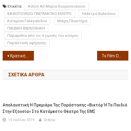
Ετικέτα:
Action Art Μαρία Κουρκουνάσιου
ΒΑΦΟΠΟΥΛΕΙΟ ΠΝΕΥΜΑΤΙΚΟ ΚΕΝΤΡΟ
Ηλέκτρα Βαλκάνου
Κατερίνα Γαλεγαλίδου
Μαίρη Πλαστήρα
ΠΑΙΔΙΚΗ ΒΙΒΛΙΟΘΗΚΗ
Παραμύθια από τις 4 γωνιές του κόσμου
Παράσταση αφήγησης
Κρατική Ορχήστρα Θεσσαλονίκης και το Μέγαρο Μουσικής Θεσσαλονίκης υποδέχονται τον πολυτάλαντο καλλιτέχνη Julian Rachlin την Πέμπτη 27 Φεβρουαρίου 2025 και ώρα 20:30
Το Film Office της Περιφέρειας Κεντρικής Μακεδονίας στο European Film Market του Διεθνούς Φεστιβάλ Κινηματογράφου του Βερολίνου
ΣΧΕΤΙΚΆ ΆΡΘΡΑ
Απολαυστική Η Πρεμιέρα Της Παράστασης «Βικτόρ Ή Τα Παιδιά
Στην Εξουσία» Στο Κατάμεστο Θέατρο Της ΕΜΣ
15 Ιουλίου 2019
Gr4you