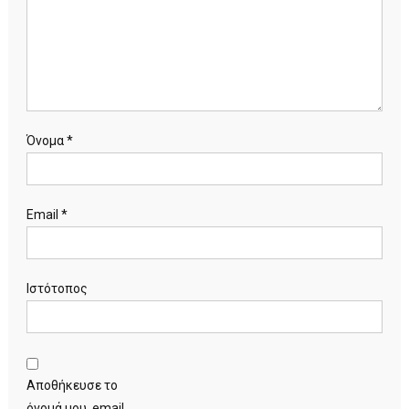
Όνομα
*
Email
*
Ιστότοπος
Αποθήκευσε το
όνομά μου, email,