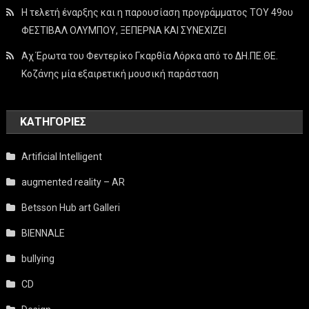
Η τελετή έναρξης και η παρουσίαση προγράμματος ΤΟΥ 49ου
ΦΕΣΤΙΒΑΛ ΟΛΥΜΠΟΥ, ΞΕΠΕΡΝΑ ΚΑΙ ΣΥΝΕΧΙΖΕΙ
Αχ Έρωτα του Φεντερίκο Γκαρθία Λόρκα από το ΔΗ.ΠΕ.ΘΕ.
Κοζάνης μία εξαιρετική μουσική παράσταση
KΑΤΗΓΟΡΊΕΣ
Artificial Intelligent
augmented reality – AR
Betsson Hub art Galleri
BIENNALE
bullying
CD