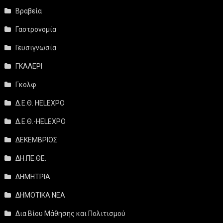
Βραβεία
Γαστρονομία
Γευσιγνωσία
ΓΚΑΛΕΡΙ
Γκολφ
Δ.Ε.Θ. HELEXPO
Δ.Ε.Θ.-HELEXPO
ΔΕΚΕΜΒΡΙΟΣ
ΔΗ.ΠΕ.ΘΕ.
ΔΗΜΗΤΡΙΑ
ΔΗΜΟΤΙΚΑ ΝΕΑ
Δια Βίου Μάθησης και Πολιτισμού