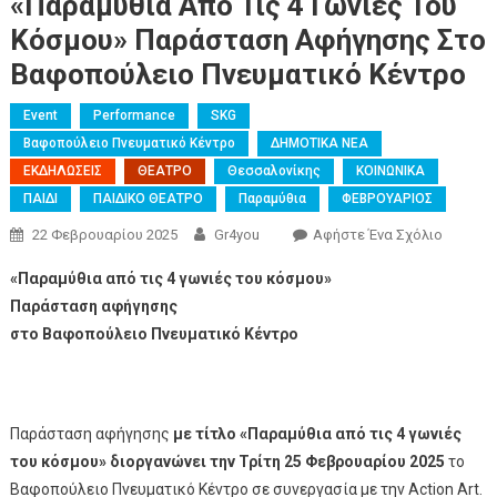
«Παραμύθια Από Τις 4 Γωνιές Του
Κόσμου» Παράσταση Αφήγησης Στο
Βαφοπούλειο Πνευματικό Κέντρο
Event
Performance
SKG
Βαφοπούλειο Πνευματικό Κέντρο
ΔΗΜΟΤΙΚΑ ΝΕΑ
ΕΚΔΗΛΩΣΕΙΣ
ΘΕΑΤΡΟ
Θεσσαλονίκης
ΚΟΙΝΩΝΙΚΑ
ΠΑΙΔΙ
ΠΑΙΔΙΚΟ ΘΕΑΤΡΟ
Παραμύθια
ΦΕΒΡΟΥΑΡΙΟΣ
22 Φεβρουαρίου 2025
Gr4you
Αφήστε Ένα Σχόλιο
«Παραμύθια από τις 4 γωνιές του κόσμου»
Παράσταση αφήγησης
στο Βαφοπούλειο Πνευματικό Κέντρο
Παράσταση αφήγησης
με τίτλο «Παραμύθια από τις 4 γωνιές
του κόσμου» διοργανώνει την Τρίτη 25 Φεβρουαρίου 2025
το
Βαφοπούλειο Πνευματικό Κέντρο σε συνεργασία με την Action Art.