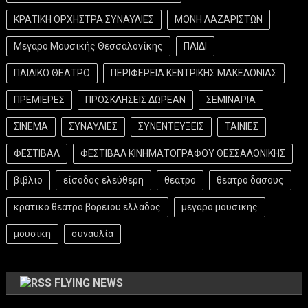
ΚΡΑΤΙΚΗ ΟΡΧΗΣΤΡΑ ΣΥΝΑΥΛΙΕΣ
ΜΟΝΗ ΛΑΖΑΡΙΣΤΩΝ
Μεγαρο Μουσικής Θεσσαλονίκης
ΠΑΙΔΙ
ΠΑΙΔΙΚΟ ΘΕΑΤΡΟ
ΠΕΡΙΦΕΡΕΙΑ ΚΕΝΤΡΙΚΗΣ ΜΑΚΕΔΟΝΙΑΣ
ΠΡΕΜΙΕΡΕΣ
ΠΡΟΣΚΛΗΣΕΙΣ ΔΩΡΕΑΝ
ΣΕΜΙΝΑΡΙΑ
ΣΙΝΕΜΑ
ΣΥΝΑΥΛΙΕΣ
ΣΥΝΕΝΤΕΥΞΕΙΣ
ΤΑΙΝΙΕΣ
ΦΕΣΤΙΒΑΛ
ΦΕΣΤΙΒΑΛ ΚΙΝΗΜΑΤΟΓΡΑΦΟΥ ΘΕΣΣΑΛΟΝΙΚΗΣ
βιβλιο
είσοδος ελεύθερη
θεατρο
θεατρο δασους
κρατικο θεατρο βορειου ελλαδος
μεγαρο μουσικης
μουσικη
συναυλία
FLYING NEWS