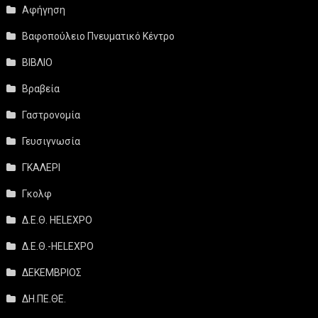
Αφήγηση
Βαφοπούλειο Πνευματικό Κέντρο
ΒΙΒΛΙΟ
Βραβεία
Γαστρονομία
Γευσιγνωσία
ΓΚΑΛΕΡΙ
Γκολφ
Δ.Ε.Θ. HELEXPO
Δ.Ε.Θ.-HELEXPO
ΔΕΚΕΜΒΡΙΟΣ
ΔΗ.ΠΕ.ΘΕ.