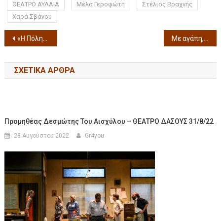
ΘΕΑΤΡΟ ΑΥΛΑΙΑ
Μέλα Γεροφώτη
Στέλιος Βραχνής
Χαρά Σβάνου
«Η Πόλη» της Λούλας Αναγνωστάκη Η Εταιρεία Θεάτρου ARION έρχεται και πάλι στο Θέατρο Αυλαία για δύο μόνο βράδια στις 10 & 11 ΜΑΡΤΙΟΥ 2025
Με αγάπη, Φραντς:: για μία έξτρα παράσταση την Κυριακή 9 Μαρτίου στο θέατρο Σοφούλη από την θεατρική ομάδα Blackbird
ΣΧΕΤΙΚΆ ΆΡΘΡΑ
Προμηθέας Δεσμώτης Του Αισχύλου – ΘΕΑΤΡΟ ΔΑΣΟΥΣ 31/8/22
28 Αυγούστου 2022
Gr4you