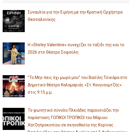
Συναυλία για την Ειρήνη με την Κρατική Ορχήστρα
Θεσσαλονίκης
Η «Shirley Valentine» συνεχίζει το ταξίδι της και το
2026 στο Θέατρο Σοφούλη
”Το Μην πεις όχι μωρό μου” του Βασίλη Τσικάρα στο
Δημοτικό θέατρο Καλαμαριάς «Στ. Κουγιουμτζής»
στις 9:15 μ.μ.
Το φωνητικό σύνολο Πλειάδες παρουσιάζει την
παράσταση ΤΟΠΙΚΟΙ ΤΡΟΠΙΚΟΙ του Μάριου
Χατζηπροκοπίου σε σκηνοθεσία της Κορίνας