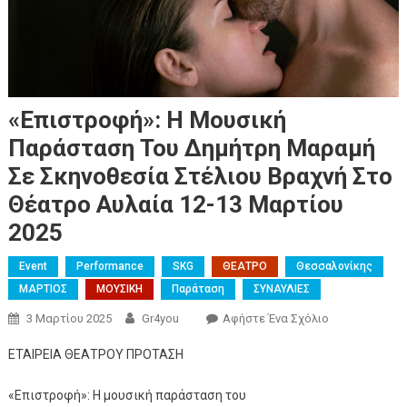
«Επιστροφή»: Η Μουσική
Παράσταση Του Δημήτρη Μαραμή
Σε Σκηνοθεσία Στέλιου Βραχνή Στο
Θέατρο Αυλαία 12-13 Μαρτίου
2025
Event
Performance
SKG
ΘΕΑΤΡΟ
Θεσσαλονίκης
ΜΑΡΤΙΟΣ
ΜΟΥΣΙΚΗ
Παράταση
ΣΥΝΑΥΛΙΕΣ
3 Μαρτίου 2025
Gr4you
Αφήστε Ένα Σχόλιο
ΕΤΑΙΡΕΙΑ ΘΕΑΤΡΟΥ ΠΡΟΤΑΣΗ
«Επιστροφή»: Η μουσική παράσταση του