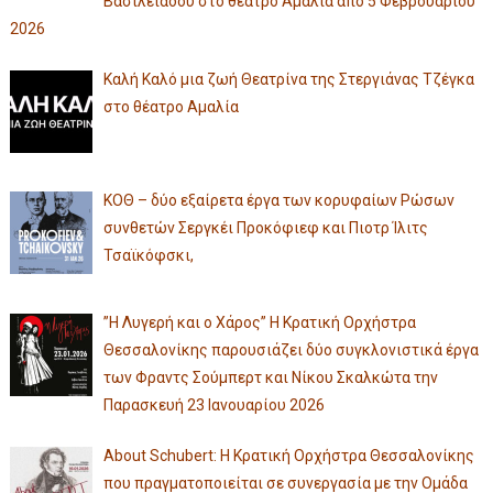
Βασιλειάδου στο θέατρο Αμαλία από 5 Φεβρουαρίου
2026
Καλή Καλό μια ζωή Θεατρίνα της Στεργιάνας Τζέγκα
στο θέατρο Αμαλία
ΚΟΘ – δύο εξαίρετα έργα των κορυφαίων Ρώσων
συνθετών Σεργκέι Προκόφιεφ και Πιοτρ Ίλιτς
Τσαϊκόφσκι,
”Η Λυγερή και ο Χάρος” Η Κρατική Ορχήστρα
Θεσσαλονίκης παρουσιάζει δύο συγκλονιστικά έργα
των Φραντς Σούμπερτ και Νίκου Σκαλκώτα την
Παρασκευή 23 Ιανουαρίου 2026
About Schubert: Η Κρατική Ορχήστρα Θεσσαλονίκης
που πραγματοποιείται σε συνεργασία με την Ομάδα