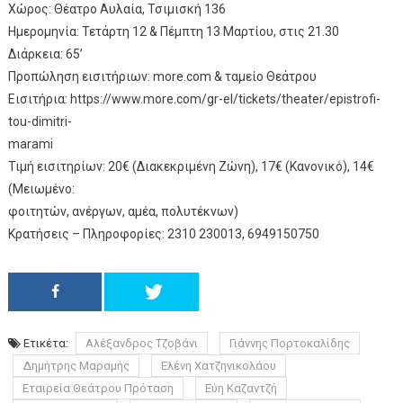
Χώρος: Θέατρο Αυλαία, Τσιμισκή 136
Ημερομηνία: Τετάρτη 12 & Πέμπτη 13 Μαρτίου, στις 21.30
Διάρκεια: 65’
Προπώληση εισιτήριων: more.com & ταμείο Θεάτρου
Εισιτήρια: https://www.more.com/gr-el/tickets/theater/epistrofi-
tou-dimitri-
marami
Τιμή εισιτηρίων: 20€ (Διακεκριμένη Ζώνη), 17€ (Κανονικό), 14€
(Μειωμένο:
φοιτητών, ανέργων, αμέα, πολυτέκνων)
Κρατήσεις – Πληροφορίες: 2310 230013, 6949150750
Ετικέτα:
Αλέξανδρος Τζοβάνι
Γιάννης Πορτοκαλίδης
Δημήτρης Μαραμής
Ελένη Χατζηνικολάου
Εταιρεία Θεάτρου Πρόταση
Εύη Καζαντζή