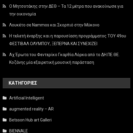
Ο Μητσοτάκης στην ΔΕΘ – Τα 12 μέτρα που ανακοίνωσε για
την οικονομία
Λουκέτο σε Nammos και Σκορπιό στην Μύκονο
Η τελετή έναρξης και η παρουσίαση προγράμματος ΤΟΥ 49ου
ΦΕΣΤΙΒΑΛ ΟΛΥΜΠΟΥ, ΞΕΠΕΡΝΑ ΚΑΙ ΣΥΝΕΧΙΖΕΙ
Αχ Έρωτα του Φεντερίκο Γκαρθία Λόρκα από το ΔΗ.ΠΕ.ΘΕ.
Κοζάνης μία εξαιρετική μουσική παράσταση
KΑΤΗΓΟΡΊΕΣ
Artificial Intelligent
augmented reality – AR
Betsson Hub art Galleri
BIENNALE