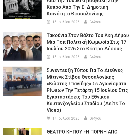
Από Την Τουρκική Εισβολή Στην
Κύπρο Από Την Ε’ Δημοτική
Κοινότητα Θεσσαλονίκης
15 Ιουλίου 2026
Gr4you
Τακούνια Στον Βάλτο Του Άκη Δήμου
Μια Ποπ Πολιτική Κωμωδία Στις 17
Ιουλίου 2026 Στο Θέατρο Δάσους
15 Ιουλίου 2026
Gr4you
Συνέντευξη Τύπου Για Το Διεθνές
Μίτινγκ Στίβου Θεσσαλονίκης
«Κώστας Σπανίδης» Σε Αγωνίσματα
Ρίψεων Την Τετάρτη 15 Ιουλίου Στις
Εγκαταστάσεις Του Εθνικού
Καυτανζογλείου Σταδίου (Δείτε Το
Video)
14 Ιουλίου 2026
Gr4you
ΘΕΑΤΡΟ ΚΗΠΟΥ «Η ΠΟΡΝΗ ΑΠΟ