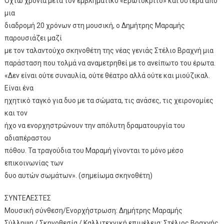
Οχτώ χρόνια μετά τον εμβληματικό «Ερωτόκριτο» και ύστερα από
μια
διαδρομή 20 χρόνων στη μουσική, ο Δημήτρης Μαραμής
παρουσιάζει μαζί
με τον ταλαντούχο σκηνοθέτη της νέας γενιάς Στέλιο Βραχνή μια
παράσταση που τολμά να αναμετρηθεί με το ανείπωτο του έρωτα.
«Δεν είναι ούτε συναυλία, ούτε θέατρο αλλά ούτε και μιούζικαλ.
Είναι ένα
ηχητικό ταγκό για δυο με τα σώματα, τις ανάσες, τις χειρονομίες
και τον
ήχο να ενορχηστρώνουν την απόλυτη δραματουργία του
αδιαπέραστου
πόθου. Τα τραγούδια του Μαραμή γίνονται το μόνο μέσο
επικοινωνίας των
δυο αυτών σωμάτων». (σημείωμα σκηνοθέτη)
ΣΥΝΤΕΛΕΣΤΕΣ
Μουσική σύνθεση/Ενορχήστρωση: Δημήτρης Μαραμής
Σύλληψη / Σκηνοθεσία / Καλλιτεχνική επιμέλεια: Στέλιος Βραχνής