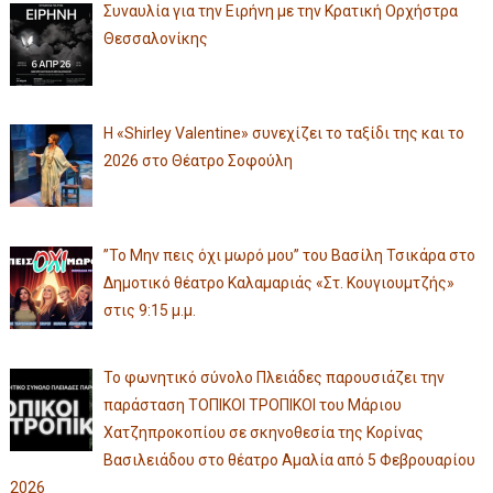
Συναυλία για την Ειρήνη με την Κρατική Ορχήστρα
Θεσσαλονίκης
Η «Shirley Valentine» συνεχίζει το ταξίδι της και το
2026 στο Θέατρο Σοφούλη
”Το Μην πεις όχι μωρό μου” του Βασίλη Τσικάρα στο
Δημοτικό θέατρο Καλαμαριάς «Στ. Κουγιουμτζής»
στις 9:15 μ.μ.
Το φωνητικό σύνολο Πλειάδες παρουσιάζει την
παράσταση ΤΟΠΙΚΟΙ ΤΡΟΠΙΚΟΙ του Μάριου
Χατζηπροκοπίου σε σκηνοθεσία της Κορίνας
Βασιλειάδου στο θέατρο Αμαλία από 5 Φεβρουαρίου
2026