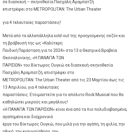
σε διασκευή – σκηνοθεσία Πασχάλη Αραμπατζή
επιστρέφει στο METROPOLITAN: The Urban Theater
για 4 τελευταίες παραστάσεις!
Μετά από τα αλλεπάλληλα sold-out της προηγούμενης σεζόν και
τη βράβευσή της ως «Καλύτερη
Παιδική Παράσταση για το 2024» στα 13 α Θεατρικά Βραβεία
Θεσσαλονίκης, «Η ΠΑΝΑΓΙΑ ΤΩΝ
ΠΑΡΙΣΙΩΝ» του Βίκτωρος Ουγκώ σε διασκευή-σκηνοθεσία
Πασχάλη Αραμπατζή, επιστρέφει στο
METROPOLITAN: The Urban Theater από τις 23 Μαρτίου έως τις
13 Απριλίου, για 4 τελευταίες
παραστάσεις. Ετοιμαστείτε για το απόλυτο Rock Musical που θα
καθηλώσει μικρούς και μεγάλους!
«Η ΠΑΝΑΓΙΑ ΤΩΝ ΠΑΡΙΣΙΩΝ» είναι ένα από τα πιο πολυδιαβασμένα,
αγαπημένα και διαχρονικά
έργα του Βίκτωρος Ουγκώ, που μιλά για την αγάπη, τη φιλία, την
ηθική, την ενσυναίσθηση, την