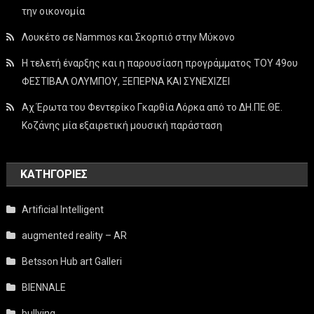
την οικονομία
Λουκέτο σε Nammos και Σκορπιό στην Μύκονο
Η τελετή έναρξης και η παρουσίαση προγράμματος ΤΟΥ 49ου
ΦΕΣΤΙΒΑΛ ΟΛΥΜΠΟΥ, ΞΕΠΕΡΝΑ ΚΑΙ ΣΥΝΕΧΙΖΕΙ
Αχ Έρωτα του Φεντερίκο Γκαρθία Λόρκα από το ΔΗ.ΠΕ.ΘΕ.
Κοζάνης μία εξαιρετική μουσική παράσταση
KΑΤΗΓΟΡΊΕΣ
Artificial Intelligent
augmented reality – AR
Betsson Hub art Galleri
BIENNALE
bullying