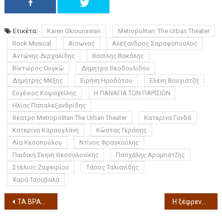
Ετικέτα:
Karen Gkiounasian
Metropolitan: The Urban Theater
Rock Musical
Αίσωνας
Αλέξανδρος Σαραφόπουλος
Αντώνης Διρχαλίδης
Βασίλης Βακάλης
Βίκτωρος Ουγκώ
Δήμητρα Θεοδουλίδου
Δημήτρης Μέξης
Ειρήνη Ηροδότου
Ελένη Βουγιατζή
Ευγένιος Κοψαχείλης
Η ΠΑΝΑΓΙΑ ΤΩΝ ΠΑΡΙΣΙΩΝ
Ηλίας Παπαλεξανδρίδης
θέατρο Metropolitan The Urban Theater
Κατερίνα Γανδά
Κατερίνα Καραογλάνη
Κώστας Γεράσης
Λία Κεσοπούλου
Ντίνος Φραγκούλης
Παιδική Σκηνή Θεσσαλονίκης
Πασχάλης Αραμπατζής
Στέλιος Ζαφειρίου
Τάσος Ταλιανίδης
Χαρά Τσουβαλά
ΤΑ ΒΡΑΒΕΙΑ ΤΟΥ 27ου ΦΕΣΤΙΒΑΛ ΝΤΟΚΙΜΑΝΤΕΡ ΘΕΣΣΑΛΟΝΙΚΗΣ 16 MAPTIOY 2025
Η ξέφρενη κωμωδία της Δήμητρας Παπαδοπούλου «Ο Παππούς έχει Πίεση»​ έρχεται στη Θεσσαλονίκη για λίγες μόνο παραστάσεις