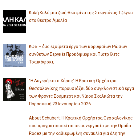
Καλή Καλό μια ζωή Θεατρίνα της Στεργιάνας Τζέγκα
στο θέατρο Αμαλία
ΚΟΘ – δύο εξαίρετα έργα των κορυφαίων Ρώσων
συνθετών Σεργκέι Προκόφιεφ και Πιοτρ Ίλιτς
Τσαϊκόφσκι,
”Η Λυγερή και ο Χάρος” Η Κρατική Ορχήστρα
Θεσσαλονίκης παρουσιάζει δύο συγκλονιστικά έργα
των Φραντς Σούμπερτ και Νίκου Σκαλκώτα την
Παρασκευή 23 Ιανουαρίου 2026
About Schubert: Η Κρατική Ορχήστρα Θεσσαλονίκης
που πραγματοποιείται σε συνεργασία με την Ομάδα
Rodez με την καθιερωμένη συναυλία για όλη την