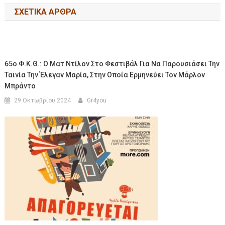
ΣΧΕΤΙΚΆ ΆΡΘΡΑ
65ο Φ.Κ.Θ.: Ο Ματ Ντίλον Στο Φεστιβάλ Για Να Παρουσιάσει Την
Ταινία Την Έλεγαν Μαρία, Στην Οποία Ερμηνεύει Τον Μάρλον
Μπράντο
29 Οκτωβρίου 2024
Gr4you