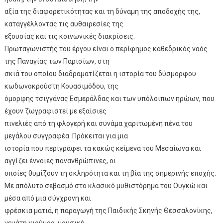
αξία της διαφορετικότητας και τη δύναμη της αποδοχής της,
καταγγέλλοντας τις αυθαιρεσίες της
εξουσίας και τις κοινωνικές διακρίσεις.
Πρωταγωνιστής του έργου είναι ο περίφημος καθεδρικός ναός
της Παναγίας των Παρισίων, στη
σκιά του οποίου διαδραματίζεται η ιστορία του δύσμορφου
κωδωνοκρούστη Κουασιμόδου, της
όμορφης τσιγγάνας Εσμεράλδας και των υπόλοιπων ηρώων, που
έχουν ζωγραφιστεί με εξαίσιες
πινελιές από τη φλογερή και συνάμα χαριτωμένη πένα του
μεγάλου συγγραφέα. Πρόκειται για μια
ιστορία που περιγράφει τα κακώς κείμενα του Μεσαίωνα και
αγγίζει έννοιες πανανθρώπινες, οι
οποίες θυμίζουν τη σκληρότητα και τη βία της σημερινής εποχής.
Με απόλυτο σεβασμό στο κλασικό μυθιστόρημα του Ουγκώ και
μέσα από μια σύγχρονη και
φρέσκια ματιά, η παραγωγή της Παιδικής Σκηνής Θεσσαλονίκης,
γεμάτη χιούμορ, μουσική,