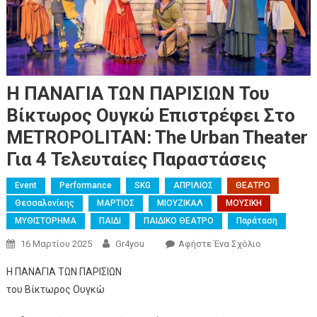
Η ΠΑΝΑΓΙΑ ΤΩΝ ΠΑΡΙΣΙΩΝ Του
Βίκτωρος Ουγκώ Επιστρέφει Στο
METROPOLITAN: The Urban Theater
Για 4 Τελευταίες Παραστάσεις
Event
Performance
SKG
ΑΠΡΙΛΙΟΣ
ΘΕΑΤΡΟ
Θεσσαλονίκης
ΜΑΡΤΙΟΣ
ΜΙΟΥΖΙΚΑΛ
ΜΟΥΣΙΚΗ
ΜΥΘΙΣΤΟΡΗΜΑ
ΠΑΙΔΙ
ΠΑΙΔΙΚΟ ΘΕΑΤΡΟ
Παράταση
16 Μαρτίου 2025
Gr4you
Αφήστε Ένα Σχόλιο
Η ΠΑΝΑΓΙΑ ΤΩΝ ΠΑΡΙΣΙΩΝ
του Βίκτωρος Ουγκώ