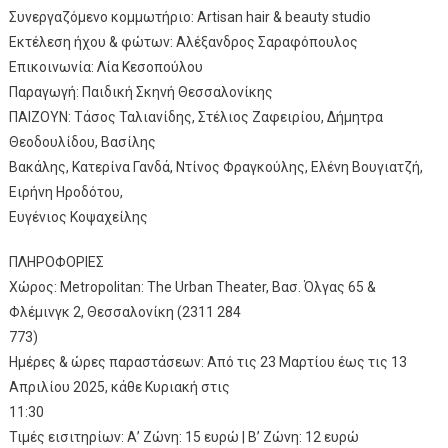
Συνεργαζόμενο κομμωτήριο: Artisan hair & beauty studio
Εκτέλεση ήχου & φώτων: Αλέξανδρος Σαραφόπουλος
Επικοινωνία: Λία Κεσοπούλου
Παραγωγή: Παιδική Σκηνή Θεσσαλονίκης
ΠΑΙΖΟΥΝ: Τάσος Ταλιανίδης, Στέλιος Ζαφειρίου, Δήμητρα
Θεοδουλίδου, Βασίλης
Βακάλης, Κατερίνα Γανδά, Ντίνος Φραγκούλης, Ελένη Βουγιατζή,
Ειρήνη Ηροδότου,
Ευγένιος Κοψαχείλης
ΠΛΗΡΟΦΟΡΙΕΣ
Χώρος: Metropolitan: The Urban Theater, Βασ. Όλγας 65 &
Φλέμινγκ 2, Θεσσαλονίκη (2311 284
773)
Ημέρες & ώρες παραστάσεων: Από τις 23 Μαρτίου έως τις 13
Απριλίου 2025, κάθε Κυριακή στις
11:30
Τιμές εισιτηρίων: Α’ Ζώνη: 15 ευρώ | Β’ Ζώνη: 12 ευρώ