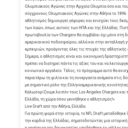
Ολυμπιακούς Αγώνες στην Αρχαία Ολυμπία όσο και το
σύγχρονους Ολυμπιακούς Αγώνες στην Αθήνα το 1896.
αθλητισμός δημιουργεί γέφυρες και ενισχύει τους δεσ
των λαών, όπως αυτούς των ΗΠΑ και της Ελλάδας. Πιστ
πρωτοβουλία των Chargers θα συμβάλει όχι μόνο στη δ
αμερικανικού ποδοσφαίρου, αλλά και στην ανταλλαγή 
εμπειριών, προάγοντας όλες τις πτυχές της αθλητικής
Σήμερα, ο αθλητισμός είναι και οικονομική δραστηριότ
πρέπει να διατηρεί πάντα τις αξίες του και να λειτουργ
κοινωνικό εργαλείο. Τέλος, το πρόγραμμα αυτό θα ενισ
περαιτέρω τη φιλία και τη συνεργασία ανάμεσα στις δύ
με σημαντικό ρόλο της Ελληνοαμερικανικής κοινότητας
Καλωσορίζουμε λοιπόν τους Los Angeles Chargers και τ
Ελλάδα, τη χώρα όπου γεννήθηκε ο αθλητισμός!»
Live Draft από την Αθήνα, Ελλάδα
Για πρώτη φορά στην ιστορία, το NFL Draft μεταδόθηκε
την καρδιά της Ελλάδας, σηματοδοτώντας μια ιστορική
η γενέτειρα της δημοκρατίας υποδέχθηκε το μέλλον το