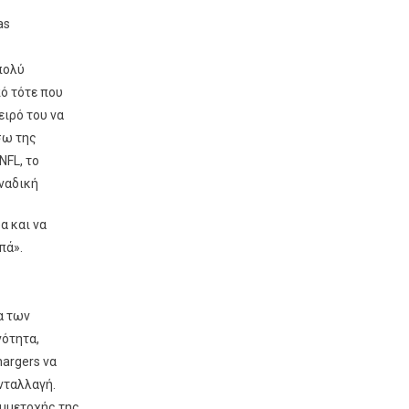
as
 πολύ
πό τότε που
ειρό του να
σω της
FL, το
οναδική
α και να
πά».
α των
ότητα,
hargers να
νταλλαγή.
μμετοχής της