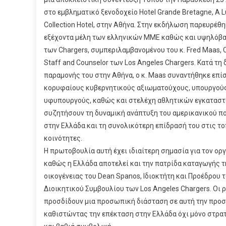
στο εμβληματικό ξενοδοχείο Hotel Grande Bretagne, A L
Collection Hotel, στην Αθήνα. Στην εκδήλωση παρευρέθ
εξέχοντα μέλη των ελληνικών ΜΜΕ καθώς και υψηλόβ
των Chargers, συμπεριλαμβανομένου του κ. Fred Maas, C
Staff and Counselor των Los Angeles Chargers. Κατά τη 
παραμονής του στην Αθήνα, ο κ. Maas συναντήθηκε επί
κορυφαίους κυβερνητικούς αξιωματούχους, υπουργούς
υφυπουργούς, καθώς και στελέχη αθλητικών εγκαταστά
συζητήσουν τη δυναμική ανάπτυξη του αμερικανικού 
στην Ελλάδα και τη συνολικότερη επίδρασή του στις τ
κοινότητες.
Η πρωτοβουλία αυτή έχει ιδιαίτερη σημασία για τον ορ
καθώς η Ελλάδα αποτελεί και την πατρίδα καταγωγής τ
οικογένειας του Dean Spanos, Ιδιοκτήτη και Προέδρου 
Διοικητικού Συμβουλίου των Los Angeles Chargers. Οι ρ
προσδίδουν μια προσωπική διάσταση σε αυτή την προσ
καθιστώντας την επέκταση στην Ελλάδα όχι μόνο στρατ