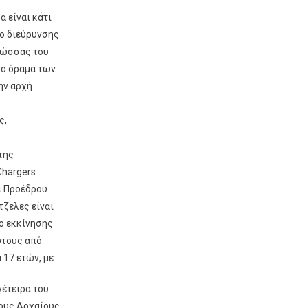
 είναι κάτι
λο διεύρυνσης
λώσσας του
το όραμα των
ην αρχή
ς,
της
Chargers
αι Προέδρου
τζελες είναι
ίο εκκίνησης
ώτους από
 17 ετών, με
νέτειρα του
τους Αρχαίους