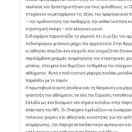
νεολαίας και δραστηριοτήτων για τους φιλάθλους, οι C
στοχεύουν να μεταφέρουν τις αξίες του αμερικανικού
– την ομαδικότητα, την πειθαρχία, την ανθεκτικότητα κα
στρατηγική σκέψη – στο ελληνικό κοινό.
Ενδιαφέρον παρουσιάζει το γεγονός ότι οι ρίζες του α
ποδοσφαίρου φτάνουν μέχρι την αρχαιότητα. Στην Αρχα
οι αθλητές έπαιζαν ένα παιχνίδι που ονομαζόταν Επίσκ
περιλάμβανε γραμμές αναμέτρησης και στρατηγικές χε
μπάλας, στοιχεία που θυμίζουν τα θεμέλια του σύγχρο
αθλήματος. Αυτή η πολιτιστική γέφυρα συνδέει μοναδι
παρελθόν με το παρόν.
Η πρωτοβουλία αυτή αποδεικνύει τη δέσμευση για μα
ανάπτυξη του αθλήματος σε όλη την Ευρώπη, τοποθετώ
Ελλάδα ως ένα δυναμικό νέο σημείο εισόδου στην παγκ
επέκταση του NFL. Οι Chargers σχεδιάζουν να συνεργασ
τοπικούς φορείς και αθλητικές κοινότητες για την αύξ
ενημέρωσης, την παροχή εκπαιδευτικών εμπειριών και