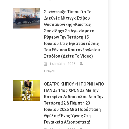
Συνέντευξη Τύπου Για Το
Διεθνές Μίτινγκ Στίβου
Θεσσαλονίκης «Κώστας
Σπανίδης» Σε Αγωνίσματα
Ρίψεων Την Τετάρτη 15
Ιουλίου Στις Εγκαταστάσεις
Του Εθνικού Καυτανζογλείου
Σταδίου (Δείτε Το Video)
14 Ιουλίου 2026
Gr4you
ΘΕΑΤΡΟ ΚΗΠΟΥ «Η ΠΟΡΝΗ ΑΠΟ
ΠΑΝΩ» 14ος ΧΡΟΝΟΣ Με Την
Κατερίνα Διδασκάλου Από Την
Τετάρτη 22 & Πέμπτη 23
Ιουλίου 2026 Μια Παράσταση
Θρύλος! Ένας Ύμνος Στη
Γυναικεία Αξιοπρέπεια!