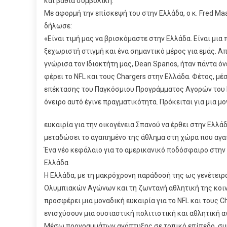
και βαθιά συμβολική.
Με αφορμή την επίσκεψή του στην Ελλάδα, ο κ. Fred Ma
δήλωσε:
«Είναι τιμή μας να βρισκόμαστε στην Ελλάδα. Είναι μια
ξεχωριστή στιγμή και ένα σημαντικό μέρος για εμάς. Α
γνώρισα τον Ιδιοκτήτη μας, Dean Spanos, ήταν πάντα όν
φέρει το NFL και τους Chargers στην Ελλάδα. Φέτος, μέ
επέκτασης του Παγκόσμιου Προγράμματος Αγορών του N
όνειρο αυτό έγινε πραγματικότητα. Πρόκειται για μια μ
ευκαιρία για την οικογένεια Σπανού να έρθει στην Ελλάδ
μεταδώσει το αγαπημένο της άθλημα στη χώρα που αγα
Ένα νέο κεφάλαιο για το αμερικανικό ποδόσφαιρο στην
Ελλάδα
Η Ελλάδα, με τη μακρόχρονη παράδοσή της ως γενέτειρ
Ολυμπιακών Αγώνων και τη ζωντανή αθλητική της κοιν
προσφέρει μια μοναδική ευκαιρία για το NFL και τους C
ενισχύσουν μια ουσιαστική πολιτιστική και αθλητική α
Μέσω προγραμμάτων ανάπτυξης σε τοπικό επίπεδο, συ