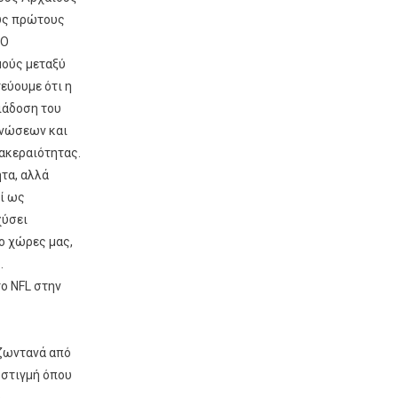
υς πρώτους
 Ο
μούς μεταξύ
εύουμε ότι η
ιάδοση του
γνώσεων και
 ακεραιότητας.
ητα, αλλά
εί ως
χύσει
ο χώρες μας,
.
ο NFL στην
 ζωντανά από
 στιγμή όπου
υ