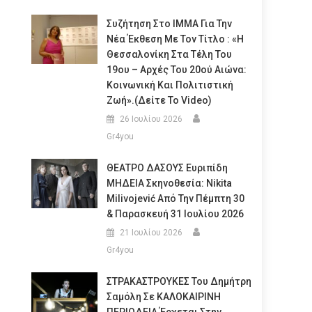
Συζήτηση Στο ΙΜΜΑ Για Την
Νέα Έκθεση Με Τον Τίτλο : «Η
Θεσσαλονίκη Στα Τέλη Του
19ου – Αρχές Του 20ού Αιώνα:
Κοινωνική Και Πολιτιστική
Ζωή».(Δείτε Το Video)
26 Ιουλίου 2026
Gr4you
ΘΕΑΤΡΟ ΔΑΣΟΥΣ Ευριπίδη
ΜΗΔΕΙΑ Σκηνοθεσία: Nikita
Milivojević Από Την Πέμπτη 30
& Παρασκευή 31 Ιουλίου 2026
21 Ιουλίου 2026
Gr4you
ΣΤΡΑΚΑΣΤΡΟΥΚΕΣ Του Δημήτρη
Σαμόλη Σε ΚΑΛΟΚΑΙΡΙΝΗ