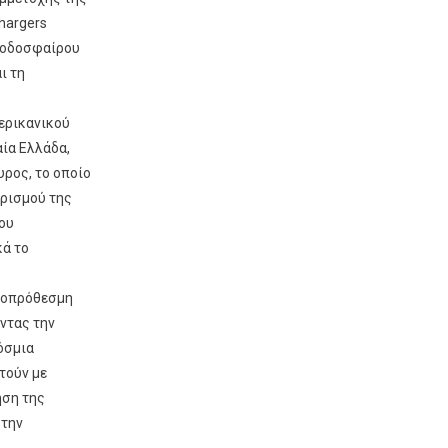
hargers
 ποδοσφαίρου
ι τη
μερικανικού
ία Ελλάδα,
υρος, το οποίο
ιρισμού της
νου
κά το
κροπρόθεσμη
ντας την
όσμια
τούν με
ηση της
 την