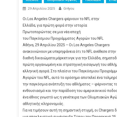
ΚΟΣΜΟΣ
Ολυμπιακοί Αγώνες
ΠΑΙΧΝΙΔΙΑ
ΣΥΝΕ
29 Απριλίου 2025
Gr4you
Οι Los Angeles Chargers φέρνουν το NFL στην
Ελλάδα, για πρώτη φορά στην ιστορία
Πρωτοπορώντας σε μια νέα εποχή
του Παγκόσμιου Προγράμματος Αγορών του NFL
Αθήνα, 29 Απριλίου 2025 – Οι Los Angeles Chargers
ανακοινώνουν με υπερηφάνεια ότι το NFL ανέθεσε στην
διεθνή δικαιώματα μάρκετινγκ για την Ελλάδα, σηματο
πρώτη οργανωμένη και στρατηγική εισαγωγή του αθλή
ελληνική αγορά. Στο πλαίσιο του Παγκόσμιου Προγράμ
Αγορών του NFL, αυτό το ορόσημο αποτελεί ένα τολμηρό
την παγκόσμια ανάπτυξη του αθλήματος – φέρνοντας τ
ενθουσιασμό και την παράδοση του αμερικανικού ποδο
ένα έθνος γνωστό ως η γενέτειρα των Ολυμπιακών Αγώ
αθλητικής κληρονομιάς.
Για να τιμήσουν αυτή τη σημαντική στιγμή, οι Chargers
μια αποκλειστική συνέντευξη Τύπου την Παρασκευή 25 