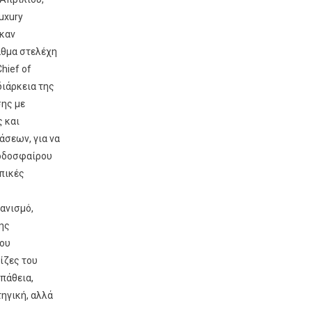
uxury
ηκαν
αθμα στελέχη
hief of
διάρκεια της
σης με
 και
σεων, για να
ποδοσφαίρου
οπικές
γανισμό,
ης
του
ίζες του
πάθεια,
ηγική, αλλά