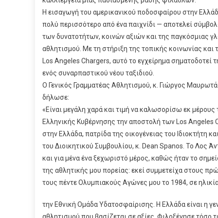
καλλιέργεια μιας παθιασμένης βάσης φιλάθλων.
Η εισαγωγή του αμερικανικού ποδοσφαίρου στην Ελλάδα
πολύ περισσότερο από ένα παιχνίδι — αποτελεί σύμβο
των δυνατοτήτων, κοινών αξιών και της παγκόσμιας γ
αθλητισμού. Με τη στήριξη της τοπικής κοινωνίας και 
Los Angeles Chargers, αυτό το εγχείρημα σηματοδοτεί τ
ενός συναρπαστικού νέου ταξιδιού.
Ο Γενικός Γραμματέας Αθλητισμού, κ. Γιώργος Μαυρωτά
δήλωσε:
«Είναι μεγάλη χαρά και τιμή να καλωσορίσω εκ μέρους 
Ελληνικής Κυβέρνησης την αποστολή των Los Angeles 
στην Ελλάδα, πατρίδα της οικογένειας του Ιδιοκτήτη κ
του Διοικητικού Συμβουλίου, κ. Dean Spanos. Το Λος Άν
και για μένα ένα ξεχωριστό μέρος, καθώς ήταν το σημε
της αθλητικής μου πορείας: εκεί συμμετείχα στους πρ
τους πέντε Ολυμπιακούς Αγώνες μου το 1984, σε ηλικία
την Εθνική Ομάδα Υδατοσφαίρισης. Η Ελλάδα είναι η γε
αθλητισμού που βασίζεται σε αξίες. Φιλοξένησε τόσο 