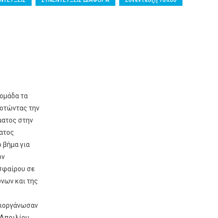
ΝΤΕΥΞΕΙΣ
ΣΥΝΕΝΤΕΥΞΕΙΣ ΔΙΑΦΟΡΑ
Συνέντευξη Τύπου
 ομάδα τα
δοτώντας την
ματος στην
ματος
 βήμα για
ον
σφαίρου σε
νων και της
 διοργάνωσαν
Απριλίου,