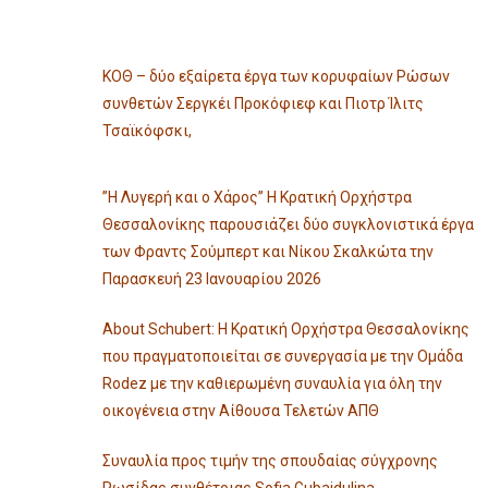
ΚΟΘ – δύο εξαίρετα έργα των κορυφαίων Ρώσων
συνθετών Σεργκέι Προκόφιεφ και Πιοτρ Ίλιτς
Τσαϊκόφσκι,
”Η Λυγερή και ο Χάρος” Η Κρατική Ορχήστρα
Θεσσαλονίκης παρουσιάζει δύο συγκλονιστικά έργα
των Φραντς Σούμπερτ και Νίκου Σκαλκώτα την
Παρασκευή 23 Ιανουαρίου 2026
About Schubert: Η Κρατική Ορχήστρα Θεσσαλονίκης
που πραγματοποιείται σε συνεργασία με την Ομάδα
Rodez με την καθιερωμένη συναυλία για όλη την
οικογένεια στην Αίθουσα Τελετών ΑΠΘ
Συναυλία προς τιμήν της σπουδαίας σύγχρονης
Ρωσίδας συνθέτριας Sofia Gubaidulina