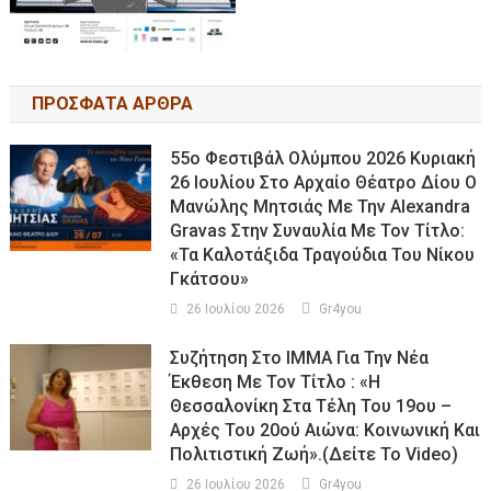
ΠΡΟΣΦΑΤΑ ΑΡΘΡΑ
55ο Φεστιβάλ Ολύμπου 2026 Κυριακή
26 Ιουλίου Στο Αρχαίο Θέατρο Δίου Ο
Μανώλης Μητσιάς Με Την Alexandra
Gravas Στην Συναυλία Με Τον Τίτλο:
«τα Καλοτάξιδα Τραγούδια Του Νίκου
Γκάτσου»
26 Ιουλίου 2026
Gr4you
Συζήτηση Στο ΙΜΜΑ Για Την Νέα
Έκθεση Με Τον Τίτλο : «Η
Θεσσαλονίκη Στα Τέλη Του 19ου –
Αρχές Του 20ού Αιώνα: Κοινωνική Και
Πολιτιστική Ζωή».(Δείτε Το Video)
26 Ιουλίου 2026
Gr4you