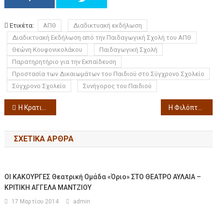
Ετικέτα:
ΑΠΘ
Διαδικτυακή εκδήλωση
Διαδικτυακή Εκδήλωση από την Παιδαγωγική Σχολή του ΑΠΘ
Θεώνη Κουφονικολάκου
Παιδαγωγική Σχολή
Παρατηρητήριο για την Εκπαίδευση
Προστασία των Δικαιωμάτων του Παιδιού στο Σύγχρονο Σχολείο
Σύγχρονο Σχολείο
Συνήγορος του Παιδιού
Η Κρατική Ορχήστρα Θεσσαλονίκης τιμά τα 50 χρόνια από το θάνατο του σπουδαίου Ρώσου συνθέτη Ντμίτρι Σοστακόβιτς στο Μέγαρο Μουσικής Θεσσαλονίκης
Η Φιλόπτωχος Αδελφότης Ανδρών Θεσσαλονίκης σας προσκαλεί στα εγκαίνια της έκθεσης ζωγραφικής καλλιτεχνών και μαθητών του Εργαστηρίου Καλών Τεχνών Τζενανίδου
ΣΧΕΤΙΚΆ ΆΡΘΡΑ
ΟΙ ΚΑΚΟΥΡΓΕΣ Θεατρική Ομάδα «Όριο» ΣΤΟ ΘΕΑΤΡΟ ΑΥΛΑΙΑ –
ΚΡΙΤΙΚΗ ΑΓΓΕΛΑ ΜΑΝΤΖΙΟΥ
17 Μαρτίου 2014
admin