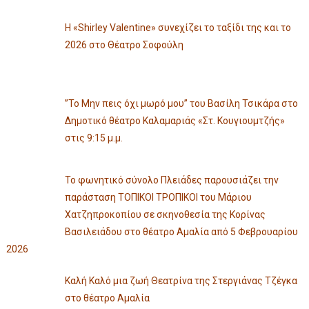
Η «Shirley Valentine» συνεχίζει το ταξίδι της και το
2026 στο Θέατρο Σοφούλη
”Το Μην πεις όχι μωρό μου” του Βασίλη Τσικάρα στο
Δημοτικό θέατρο Καλαμαριάς «Στ. Κουγιουμτζής»
στις 9:15 μ.μ.
Το φωνητικό σύνολο Πλειάδες παρουσιάζει την
παράσταση ΤΟΠΙΚΟΙ ΤΡΟΠΙΚΟΙ του Μάριου
Χατζηπροκοπίου σε σκηνοθεσία της Κορίνας
Βασιλειάδου στο θέατρο Αμαλία από 5 Φεβρουαρίου
2026
Καλή Καλό μια ζωή Θεατρίνα της Στεργιάνας Τζέγκα
στο θέατρο Αμαλία