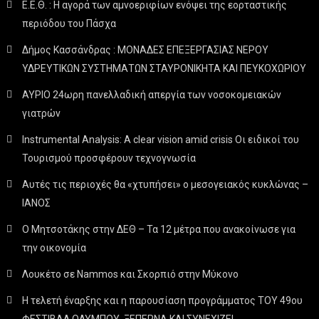
Ε.Ε.Θ. : Η αγορά των αμνοεριφίων ενόψει της εορταστικής
περιόδου του Πάσχα
Δήμος Κασσάνδρας : ΜΟΝΑΔΕΣ ΕΠΕΞΕΡΓΑΣΙΑΣ ΝΕΡΟΥ
ΥΔΡΕΥΤΙΚΩΝ ΣΥΣΤΗΜΑΤΩΝ ΣΤΑΥΡΟΝΙΚΗΤΑ ΚΑΙ ΠΕΥΚΟΧΩΡΙΟΥ
ΑΥΡΙΟ 24ωρη πανελλαδική απεργία των νοσοκομειακών
γιατρών
Instrumental Analysis: A clear vision amid crisis Οι ειδικοί του
Τουρισμού προσφέρουν τεχνογνωσία
Αυτές τις περιοχές θα «χτυπήσει» ο μεσογειακός κυκλώνας –
ΙΑΝΟΣ
Ο Μητσοτάκης στην ΔΕΘ – Τα 12 μέτρα που ανακοίνωσε για
την οικονομία
Λουκέτο σε Nammos και Σκορπιό στην Μύκονο
Η τελετή έναρξης και η παρουσίαση προγράμματος ΤΟΥ 49ου
ΦΕΣΤΙΒΑΛ ΟΛΥΜΠΟΥ, ΞΕΠΕΡΝΑ ΚΑΙ ΣΥΝΕΧΙΖΕΙ