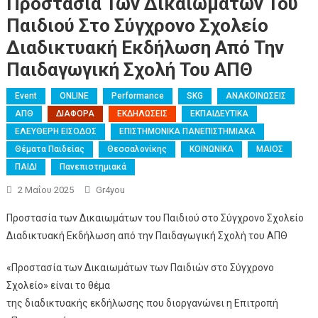
Προστασία Των Δικαιωμάτων Του
Παιδιού Στο Σύγχρονο Σχολείο
Διαδικτυακή Εκδήλωση Από Την
Παιδαγωγική Σχολή Του ΑΠΘ
Event
ONLINE
Performance
SKG
ΑΝΑΚΟΙΝΩΣΕΙΣ
ΑΠΘ
ΔΙΑΦΟΡΑ
ΕΚΔΗΛΩΣΕΙΣ
ΕΚΠΑΙΔΕΥΤΙΚΑ
ΕΛΕΥΘΕΡΗ ΕΙΣΟΔΟΣ
ΕΠΙΣΤΗΜΟΝΙΚΑ ΠΑΝΕΠΙΣΤΗΜΙΑΚΑ
Θέματα Παιδείας
Θεσσαλονίκης
ΚΟΙΝΩΝΙΚΑ
ΜΑΙΟΣ
ΠΑΙΔΙ
Πανεπιστημιακά
2 Μαΐου 2025
Gr4you
Προστασία των Δικαιωμάτων του Παιδιού στο Σύγχρονο Σχολείο
Διαδικτυακή Εκδήλωση από την Παιδαγωγική Σχολή του ΑΠΘ
«Προστασία των Δικαιωμάτων των Παιδιών στο Σύγχρονο
Σχολείο» είναι το θέμα
της διαδικτυακής εκδήλωσης που διοργανώνει η Επιτροπή