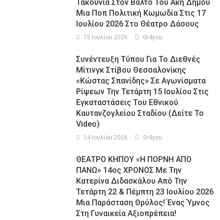
Τακούνια Στον Βάλτο Του Άκη Δήμου
Μια Ποπ Πολιτική Κωμωδία Στις 17
Ιουλίου 2026 Στο Θέατρο Δάσους
15 Ιουλίου 2026
Gr4you
Συνέντευξη Τύπου Για Το Διεθνές
Μίτινγκ Στίβου Θεσσαλονίκης
«Κώστας Σπανίδης» Σε Αγωνίσματα
Ρίψεων Την Τετάρτη 15 Ιουλίου Στις
Εγκαταστάσεις Του Εθνικού
Καυτανζογλείου Σταδίου (Δείτε Το
Video)
14 Ιουλίου 2026
Gr4you
ΘΕΑΤΡΟ ΚΗΠΟΥ «Η ΠΟΡΝΗ ΑΠΟ
ΠΑΝΩ» 14ος ΧΡΟΝΟΣ Με Την
Κατερίνα Διδασκάλου Από Την
Τετάρτη 22 & Πέμπτη 23 Ιουλίου 2026
Μια Παράσταση Θρύλος! Ένας Ύμνος
Στη Γυναικεία Αξιοπρέπεια!