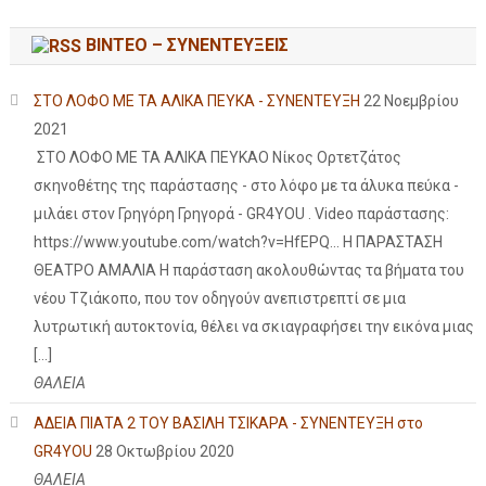
ΒΙΝΤΕΟ – ΣΥΝΕΝΤΕΥΞΕΙΣ
ΣΤΟ ΛΟΦΟ ΜΕ ΤΑ ΑΛΙΚΑ ΠΕΥΚΑ - ΣΥΝΕΝΤΕΥΞΗ
22 Νοεμβρίου
2021
ΣΤΟ ΛΟΦΟ ΜΕ ΤΑ ΑΛΙΚΑ ΠΕΥΚΑΟ Νίκος Ορτετζάτος
σκηνοθέτης της παράστασης - στο λόφο με τα άλυκα πεύκα -
μιλάει στον Γρηγόρη Γρηγορά - GR4YOU . Video παράστασης:
https://www.youtube.com/watch?v=HfEPQ... Η ΠΑΡΑΣΤΑΣΗ
ΘΕΑΤΡΟ ΑΜΑΛΙΑ Η παράσταση ακολουθώντας τα βήματα του
νέου Τζιάκοπο, που τον οδηγούν ανεπιστρεπτί σε μια
λυτρωτική αυτοκτονία, θέλει να σκιαγραφήσει την εικόνα μιας
[…]
ΘΑΛΕΙΑ
ΑΔΕΙΑ ΠΙΑΤΑ 2 ΤΟΥ ΒΑΣΙΛΗ ΤΣΙΚΑΡΑ - ΣΥΝΕΝΤΕΥΞΗ στο
GR4YOU
28 Οκτωβρίου 2020
ΘΑΛΕΙΑ