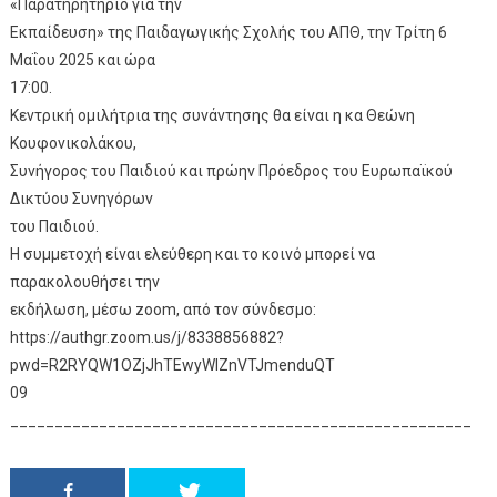
«Παρατηρητήριο για την
Εκπαίδευση» της Παιδαγωγικής Σχολής του ΑΠΘ, την Τρίτη 6
Μαΐου 2025 και ώρα
17:00.
Κεντρική ομιλήτρια της συνάντησης θα είναι η κα Θεώνη
Κουφονικολάκου,
Συνήγορος του Παιδιού και πρώην Πρόεδρος του Ευρωπαϊκού
Δικτύου Συνηγόρων
του Παιδιού.
Η συμμετοχή είναι ελεύθερη και το κοινό μπορεί να
παρακολουθήσει την
εκδήλωση, μέσω zoom, από τον σύνδεσμο:
https://authgr.zoom.us/j/8338856882?
pwd=R2RYQW1OZjJhTEwyWlZnVTJmenduQT
09
____________________________________________________