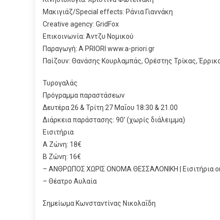
Μακιγιάζ/Special effects: Ράνια Γιαννάκη
Creative agency: GridFox
Επικοινωνία: Άντζυ Νομικού
Παραγωγή: A PRIORI www.a-priori.gr
Παίζουν: Θανάσης Κουρλαμπάς, Ορέστης Τρίκας, Έρρικ
Τυρογαλάς
Πρόγραμμα παραστάσεων
Δευτέρα 26 & Τρίτη 27 Μαΐου 18:30 & 21.00
Διάρκεια παράστασης: 90’ (χωρίς διάλειμμα)
Εισιτήρια
Α Ζώνη: 18€
Β Ζώνη: 16€
– ΑΝΘΡΩΠΟΣ ΧΩΡΙΣ ΟΝΟΜΑ ΘΕΣΣΑΛΟΝΙΚΗ | Εισιτήρια onl
– Θέατρο Αυλαία
Σημείωμα Κωνσταντίνας Νικολαΐδη