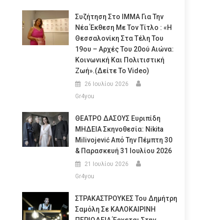
Συζήτηση Στο ΙΜΜΑ Για Την
Νέα Έκθεση Με Τον Τίτλο : «Η
Θεσσαλονίκη Στα Τέλη Του
19ου – Αρχές Του 20ού Αιώνα:
Κοινωνική Και Πολιτιστική
Ζωή».(Δείτε Το Video)
26 Ιουλίου 2026
Gr4you
ΘΕΑΤΡΟ ΔΑΣΟΥΣ Ευριπίδη
ΜΗΔΕΙΑ Σκηνοθεσία: Nikita
Milivojević Από Την Πέμπτη 30
& Παρασκευή 31 Ιουλίου 2026
21 Ιουλίου 2026
Gr4you
ΣΤΡΑΚΑΣΤΡΟΥΚΕΣ Του Δημήτρη
Σαμόλη Σε ΚΑΛΟΚΑΙΡΙΝΗ