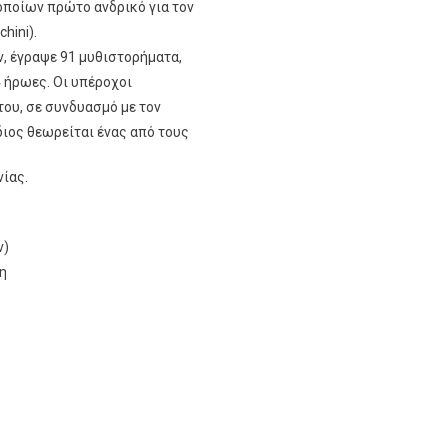
ποίων πρώτο ανδρικό για τον
hini).
, έγραψε 91 μυθιστορήματα,
4 ήρωες. Οι υπέροχοι
του, σε συνδυασμό με τον
ιος θεωρείται ένας από τους
ίας.
ν)
η