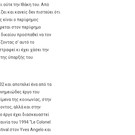
 ούτε την Ιθάκη του. Από
ει και κανείς δεν πιστεύει ότι
ς είναι ο περίφημος
φεται στον περίφημο
 δικαίου προσπαθεί να τον
ζοντας σ’ αυτό το
τραφεί κι έχει χάσει την
 της ύπαρξής του.
2 και αποτελεί ένα από τα
μνημειώδες έργο του
ίμενα της κοινωνίας, στην
οντος, αλλά και στην
ο έργο έχει διασκευαστεί
αινία του 1994 “Le Colonel
tival στον Yves Angelo και