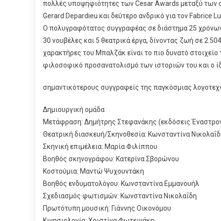
πολλές υποψηφιότητες των Cesar Awards μεταξύ των ο
Gerard Depardieu και δεύτερο ανδρικό για τον Fabrice Luc
Ο πολυγραφότατος συγγραφέας σε διάστημα 25 χρόνων
30 νουβέλες και 5 θεατρικά έργα, δίνοντας ζωή σε 2.50
χαρακτήρες του Μπαλζάκ είναι το πιο δυνατό στοιχείο 
φιλοσοφικό προσανατολισμό των ιστοριών του και ο ίδ
σημαντικότερους συγγραφείς της παγκόσμιας λογοτεχν
Δημιουργική ομάδα
Μετάφραση: Δημήτρης Στεφανάκης (εκδόσεις Έναστρο
Θεατρική διασκευή/Σκηνοθεσία: Κωνσταντίνα Νικολαΐδ
Σκηνική επιμέλεια: Μαρία Φιλίππου
Βοηθός σκηνογράφου: Κατερίνα Σβορώνου
Κοστούμια: Μαντώ Ψυχουντάκη
Βοηθός ενδυματολόγου: Κωνσταντίνα Εμμανουήλ
Σχεδιασμός φωτισμών: Κωνσταντίνα Νικολαΐδη
Πρωτότυπη μουσική: Γιάννης Οικονόμου
Κινησιολογία: Χριστίνα Φωτεινάκη