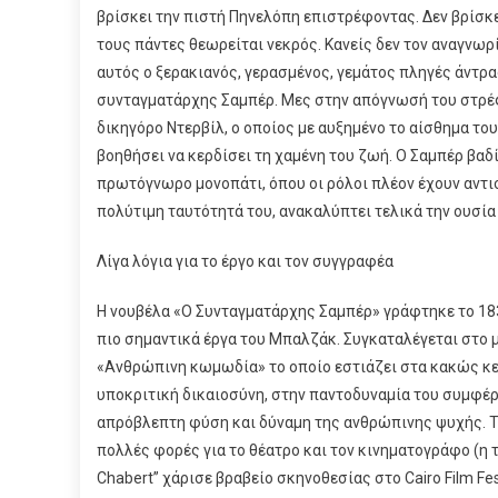
βρίσκει την πιστή Πηνελόπη επιστρέφοντας. Δεν βρίσκει
τους πάντες θεωρείται νεκρός. Κανείς δεν τον αναγνωρίζ
αυτός ο ξερακιανός, γερασμένος, γεμάτος πληγές άντρα
συνταγματάρχης Σαμπέρ. Μες στην απόγνωσή του στρέ
δικηγόρο Ντερβίλ, ο οποίος με αυξημένο το αίσθημα του
βοηθήσει να κερδίσει τη χαμένη του ζωή. Ο Σαμπέρ βαδί
πρωτόγνωρο μονοπάτι, όπου οι ρόλοι πλέον έχουν αντισ
πολύτιμη ταυτότητά του, ανακαλύπτει τελικά την ουσία
Λίγα λόγια για το έργο και τον συγγραφέα
Η νουβέλα «Ο Συνταγματάρχης Σαμπέρ» γράφτηκε το 183
πιο σημαντικά έργα του Μπαλζάκ. Συγκαταλέγεται στο 
«Ανθρώπινη κωμωδία» το οποίο εστιάζει στα κακώς κε
υποκριτική δικαιοσύνη, στην παντοδυναμία του συμφέρ
απρόβλεπτη φύση και δύναμη της ανθρώπινης ψυχής. Τ
πολλές φορές για το θέατρο και τον κινηματογράφο (η τ
Chabert” χάρισε βραβείο σκηνοθεσίας στο Cairo Film Fes