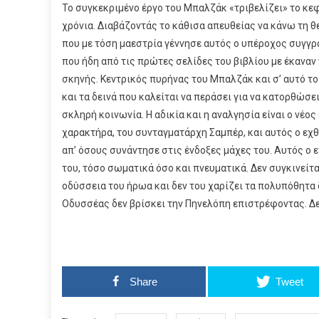
Το συγκεκριμένο έργο του Μπαλζάκ «τριβελίζει» το κεφ
χρόνια. Διαβάζοντάς το κάθισα απευθείας να κάνω τη θ
που με τόση μαεστρία γέννησε αυτός ο υπέροχος συγγρ
που ήδη από τις πρώτες σελίδες του βιβλίου με έκαναν
σκηνής. Κεντρικός πυρήνας του Μπαλζάκ και σ’ αυτό το
και τα δεινά που καλείται να περάσει για να κατορθώσε
σκληρή κοινωνία. Η αδικία και η αναλγησία είναι ο νέο
χαρακτήρα, του συνταγματάρχη Σαμπέρ, και αυτός ο εχθ
απ’ όσους συνάντησε στις ένδοξες μάχες του. Αυτός ο 
του, τόσο σωματικά όσο και πνευματικά. Δεν συγκινείτ
οδύσσεια του ήρωα και δεν του χαρίζει τα πολυπόθητα 
Οδυσσέας δεν βρίσκει την Πηνελόπη επιστρέφοντας. Δεν
Share
Tweet