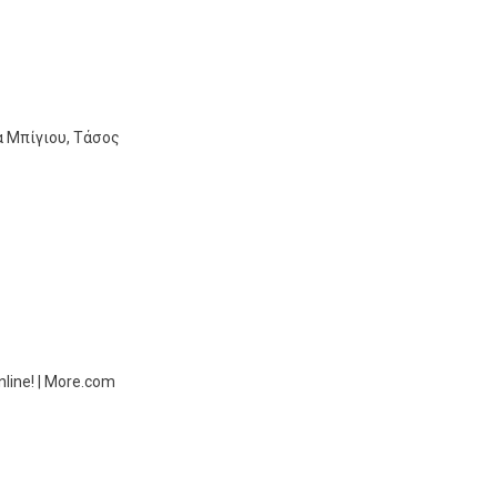
α Μπίγιου, Τάσος
ine! | More.com