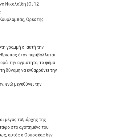
να Νικολαΐδη (Οι 12
ς
 Κουρλαμπάς, Ορέστης
τη γραμμή σ’ αυτή την
άνθρωπος όταν περιβάλλεται
ορά, την αγριότητα, το ψέμα
 τη δύναμη να ενθαρρύνει την
ν, ενώ μεγεθύνει την
αι μέγας ταξιάρχης της
 τάφο στο αγαπημένο του
μως, αυτός ο Οδυσσέας δεν