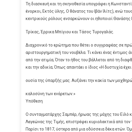
Τη διασκευή και τη σκηνοθεσία υπογράφει η Κωνσταντί
ένορκοι, Εκτός ύλης, Ο θάνατος του Ιβάν Ιλίτς), ενώ του
κεντρικούς ρόλους ενσαρκώνουν οι ηθοποιοί Θανάσης
Τρίκας, Έρρικα Μπίγιου και Τάσος Τυρογαλάς.
Διαχρονικό το ερώτημα που θέτει ο συγγραφέας σε πρώ
αριστουργηματική του νουβέλα. Τι κάνει ένας έντιμος 
από την ατιμία; Όταν το ήθος του βάλλεται από τη διαφθ
και την αδικία; Όπως απαντάει ο ίδιος «Η δυστυχία έχει
ουσία της ύπαρξής μας. Αυξάνει την κακία των μοχθηρώ
καλοσύνη των ενάρετων.»
Υπόθεση
Ο συνταγματάρχης Σαμπέρ, ήρωας της μάχης του Εϊλό κ
Λεγεώνας της Τιμής, επιστρέφει κυριολεκτικά από τον
Παρίσι το 1817, ύστερα από μια οδύσσεια δέκα ετών. Ό