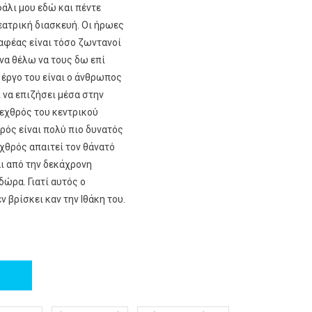
άλι μου εδώ και πέντε
εατρική διασκευή. Οι ήρωες
αφέας είναι τόσο ζωντανοί
 να θέλω να τους δω επί
 έργο του είναι ο άνθρωπος
ι να επιζήσει μέσα στην
ς εχθρός του κεντρικού
ρός είναι πολύ πιο δυνατός
εχθρός απαιτεί τον θάνατό
αι από την δεκάχρονη
δώρα. Γιατί αυτός ο
 βρίσκει καν την Ιθάκη του.