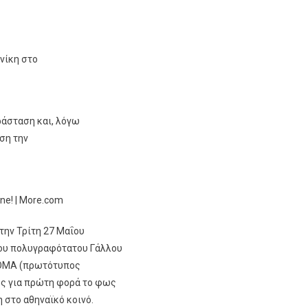
νίκη στο
ράσταση και, λόγω
ση την
e! | More.com
την Τρίτη 27 Μαΐου
 του πολυγραφότατου Γάλλου
ΟΜΑ (πρωτότυπος
ος για πρώτη φορά το φως
 στο αθηναϊκό κοινό.