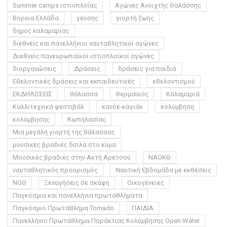
Summer camps ιστιοπλοΐας
Αγώνες Ανοιχτής Θαλάσσης
Βόρεια Ελλάδα
γεύσης
γιορτή ζωής
δημος καλαμαριας
διεθνείς και πανελλήνιοι ναυταθλητικοί αγώνες
Διεθνείς πανευρωπαϊκοί ιστιοπλοϊκοί αγώνες
διοργανώσεις
Δράσεις
δράσεις για παιδιά
Εθελοντικές δράσεις και εκπαιδευτικές
εθελοντισμού
ΕΚΔΗΛΩΣΕΙΣ
θάλασσα
Θερμαϊκός
Καλαμαριά
Καλλιτεχνικά φεστιβάλ
κανόε-καγιάκ
κολύμβηση
κολύμβησης
Κωπηλασίας
Μια μεγάλη γιορτή της θάλασσας
μουσικές βραδιές δίπλα στο κύμα
Μουσικές βραδιές στην Ακτή Αρετσού
ΝΑΟΚΘ
ναυταθλητικός προορισμός
Ναυτική Εβδομάδα με εκθέσεις
ΝΟΘ
Ξεναγήσεις σε σκάφη
Οικογένειες
Παγκόσμια και πανελλήνια πρωταθλήματα
Παγκόσμιο Πρωτάθλημα Tornado
ΠΑΙΔΙΑ
Πανελλήνιο Πρωτάθλημα Παράκτιας Κολύμβησης Open Water