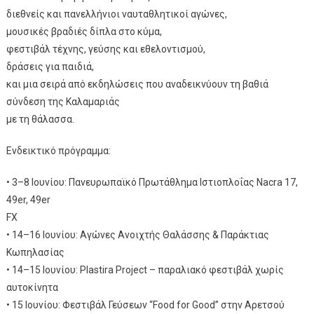
διεθνείς και πανελλήνιοι ναυταθλητικοί αγώνες,
μουσικές βραδιές δίπλα στο κύμα,
φεστιβάλ τέχνης, γεύσης και εθελοντισμού,
δράσεις για παιδιά,
και μια σειρά από εκδηλώσεις που αναδεικνύουν τη βαθιά
σύνδεση της Καλαμαριάς
με τη θάλασσα.
Ενδεικτικό πρόγραμμα:
• 3–8 Ιουνίου: Πανευρωπαϊκό Πρωτάθλημα Ιστιοπλοΐας Nacra 17,
49er, 49er
FX
• 14–16 Ιουνίου: Αγώνες Ανοιχτής Θαλάσσης & Παράκτιας
Κωπηλασίας
• 14–15 Ιουνίου: Plastira Project – παραλιακό φεστιβάλ χωρίς
αυτοκίνητα
• 15 Ιουνίου: Φεστιβάλ Γεύσεων “Food for Good” στην Αρετσού