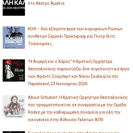
στο θέατρο Αμαλία
ΚΟΘ – δύο εξαίρετα έργα των κορυφαίων Ρώσων
συνθετών Σεργκέι Προκόφιεφ και Πιοτρ Ίλιτς
Τσαϊκόφσκι,
”Η Λυγερή και ο Χάρος” Η Κρατική Ορχήστρα
Θεσσαλονίκης παρουσιάζει δύο συγκλονιστικά έργα
των Φραντς Σούμπερτ και Νίκου Σκαλκώτα την
Παρασκευή 23 Ιανουαρίου 2026
About Schubert: Η Κρατική Ορχήστρα Θεσσαλονίκης
που πραγματοποιείται σε συνεργασία με την Ομάδα
Rodez με την καθιερωμένη συναυλία για όλη την
οικογένεια στην Αίθουσα Τελετών ΑΠΘ