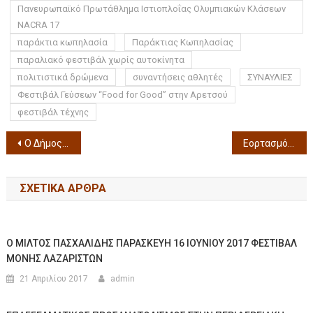
Πανευρωπαϊκό Πρωτάθλημα Ιστιοπλοΐας Ολυμπιακών Κλάσεων
NACRA 17
παράκτια κωπηλασία
Παράκτιας Κωπηλασίας
παραλιακό φεστιβάλ χωρίς αυτοκίνητα
πολιτιστικά δρώμενα
συναντήσεις αθλητές
ΣΥΝΑΥΛΙΕΣ
Φεστιβάλ Γεύσεων “Food for Good” στην Αρετσού
φεστιβάλ τέχνης
Ο Δήμος Θεσσαλονίκης και η Α΄ Δημοτική Κοινότητα γιορτάζουν την Παγκόσμια Ημέρα Περιβάλλοντος στην Κεντρική Δημοτική Βιβλιοθήκη Θεσσαλονίκης
Εορτασμός της Παγκόσμιας Ημέρας Περιβάλλοντος στη Νέα Παραλία του Δήμου Θεσσαλονίκης
ΣΧΕΤΙΚΆ ΆΡΘΡΑ
Ο ΜΙΛΤΟΣ ΠΑΣΧΑΛΙΔΗΣ ΠΑΡΑΣΚΕΥΗ 16 ΙΟΥΝΙΟΥ 2017 ΦΕΣΤΙΒΑΛ
ΜΟΝΗΣ ΛΑΖΑΡΙΣΤΩΝ
21 Απριλίου 2017
admin