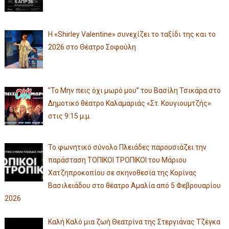
Η «Shirley Valentine» συνεχίζει το ταξίδι της και το
2026 στο Θέατρο Σοφούλη
”Το Μην πεις όχι μωρό μου” του Βασίλη Τσικάρα στο
Δημοτικό θέατρο Καλαμαριάς «Στ. Κουγιουμτζής»
στις 9:15 μ.μ.
Το φωνητικό σύνολο Πλειάδες παρουσιάζει την
παράσταση ΤΟΠΙΚΟΙ ΤΡΟΠΙΚΟΙ του Μάριου
Χατζηπροκοπίου σε σκηνοθεσία της Κορίνας
Βασιλειάδου στο θέατρο Αμαλία από 5 Φεβρουαρίου
2026
Καλή Καλό μια ζωή Θεατρίνα της Στεργιάνας Τζέγκα