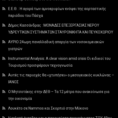
Ε.Ε.Θ. : Η αγορά των αμνοεριφίων ενόψει της εορταστικής
περιόδου του Πάσχα
Δήμος Κασσάνδρας : ΜΟΝΑΔΕΣ ΕΠΕΞΕΡΓΑΣΙΑΣ ΝΕΡΟΥ
ΥΔΡΕΥΤΙΚΩΝ ΣΥΣΤΗΜΑΤΩΝ ΣΤΑΥΡΟΝΙΚΗΤΑ ΚΑΙ ΠΕΥΚΟΧΩΡΙΟΥ
ΑΥΡΙΟ 24ωρη πανελλαδική απεργία των νοσοκομειακών
γιατρών
Instrumental Analysis: A clear vision amid crisis Οι ειδικοί του
Τουρισμού προσφέρουν τεχνογνωσία
Αυτές τις περιοχές θα «χτυπήσει» ο μεσογειακός κυκλώνας –
ΙΑΝΟΣ
Ο Μητσοτάκης στην ΔΕΘ – Τα 12 μέτρα που ανακοίνωσε για
την οικονομία
Λουκέτο σε Nammos και Σκορπιό στην Μύκονο
Η τελετή έναρξης και η παρουσίαση προγράμματος ΤΟΥ 49ου