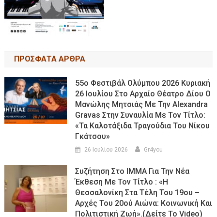
ΠΡΟΣΦΑΤΑ ΑΡΘΡΑ
55ο Φεστιβάλ Ολύμπου 2026 Κυριακή
26 Ιουλίου Στο Αρχαίο Θέατρο Δίου Ο
Μανώλης Μητσιάς Με Την Alexandra
Gravas Στην Συναυλία Με Τον Τίτλο:
«τα Καλοτάξιδα Τραγούδια Του Νίκου
Γκάτσου»
26 Ιουλίου 2026
Gr4you
Συζήτηση Στο ΙΜΜΑ Για Την Νέα
Έκθεση Με Τον Τίτλο : «Η
Θεσσαλονίκη Στα Τέλη Του 19ου –
Αρχές Του 20ού Αιώνα: Κοινωνική Και
Πολιτιστική Ζωή».(Δείτε Το Video)