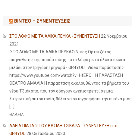
ΒΙΝΤΕΟ – ΣΥΝΕΝΤΕΥΞΕΙΣ
ΣΤΟ ΛΟΦΟ ΜΕ ΤΑ ΑΛΙΚΑ ΠΕΥΚΑ - ΣΥΝΕΝΤΕΥΞΗ
22 Νοεμβρίου
2021
ΣΤΟ ΛΟΦΟ ΜΕ ΤΑ ΑΛΙΚΑ ΠΕΥΚΑΟ Νίκος Ορτετζάτος
σκηνοθέτης της παράστασης - στο λόφο με τα άλυκα πεύκα -
μιλάει στον Γρηγόρη Γρηγορά - GR4YOU . Video παράστασης:
https://www.youtube.com/watch?v=HfEPQ... Η ΠΑΡΑΣΤΑΣΗ
ΘΕΑΤΡΟ ΑΜΑΛΙΑ Η παράσταση ακολουθώντας τα βήματα του
νέου Τζιάκοπο, που τον οδηγούν ανεπιστρεπτί σε μια
λυτρωτική αυτοκτονία, θέλει να σκιαγραφήσει την εικόνα μιας
[…]
ΘΑΛΕΙΑ
ΑΔΕΙΑ ΠΙΑΤΑ 2 ΤΟΥ ΒΑΣΙΛΗ ΤΣΙΚΑΡΑ - ΣΥΝΕΝΤΕΥΞΗ στο
GR4YOU
28 Οκτωβρίου 2020