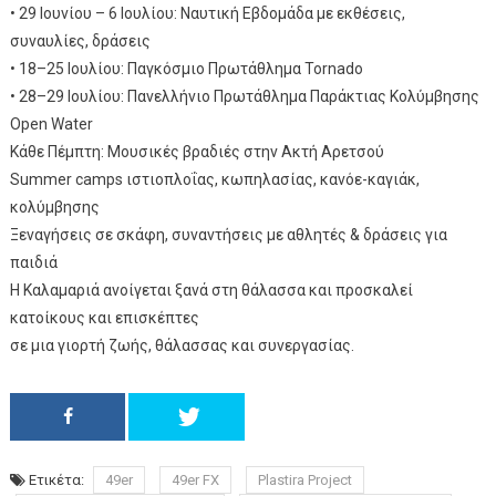
• 29 Ιουνίου – 6 Ιουλίου: Ναυτική Εβδομάδα με εκθέσεις,
συναυλίες, δράσεις
• 18–25 Ιουλίου: Παγκόσμιο Πρωτάθλημα Tornado
• 28–29 Ιουλίου: Πανελλήνιο Πρωτάθλημα Παράκτιας Κολύμβησης
Open Water
Κάθε Πέμπτη: Μουσικές βραδιές στην Ακτή Αρετσού
Summer camps ιστιοπλοΐας, κωπηλασίας, κανόε-καγιάκ,
κολύμβησης
Ξεναγήσεις σε σκάφη, συναντήσεις με αθλητές & δράσεις για
παιδιά
Η Καλαμαριά ανοίγεται ξανά στη θάλασσα και προσκαλεί
κατοίκους και επισκέπτες
σε μια γιορτή ζωής, θάλασσας και συνεργασίας.
Ετικέτα:
49er
49er FX
Plastira Project