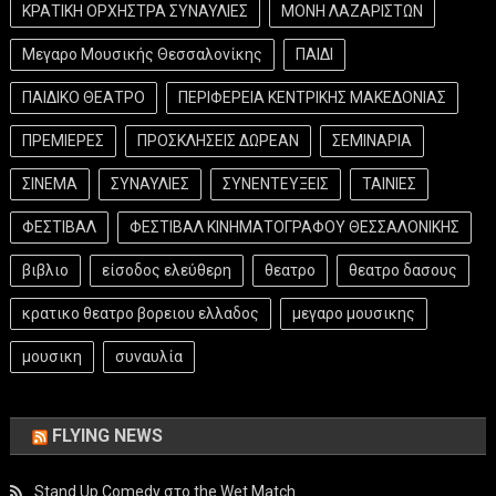
ΚΡΑΤΙΚΗ ΟΡΧΗΣΤΡΑ ΣΥΝΑΥΛΙΕΣ
ΜΟΝΗ ΛΑΖΑΡΙΣΤΩΝ
Μεγαρο Μουσικής Θεσσαλονίκης
ΠΑΙΔΙ
ΠΑΙΔΙΚΟ ΘΕΑΤΡΟ
ΠΕΡΙΦΕΡΕΙΑ ΚΕΝΤΡΙΚΗΣ ΜΑΚΕΔΟΝΙΑΣ
ΠΡΕΜΙΕΡΕΣ
ΠΡΟΣΚΛΗΣΕΙΣ ΔΩΡΕΑΝ
ΣΕΜΙΝΑΡΙΑ
ΣΙΝΕΜΑ
ΣΥΝΑΥΛΙΕΣ
ΣΥΝΕΝΤΕΥΞΕΙΣ
ΤΑΙΝΙΕΣ
ΦΕΣΤΙΒΑΛ
ΦΕΣΤΙΒΑΛ ΚΙΝΗΜΑΤΟΓΡΑΦΟΥ ΘΕΣΣΑΛΟΝΙΚΗΣ
βιβλιο
είσοδος ελεύθερη
θεατρο
θεατρο δασους
κρατικο θεατρο βορειου ελλαδος
μεγαρο μουσικης
μουσικη
συναυλία
FLYING NEWS
Stand Up Comedy στο the Wet Match