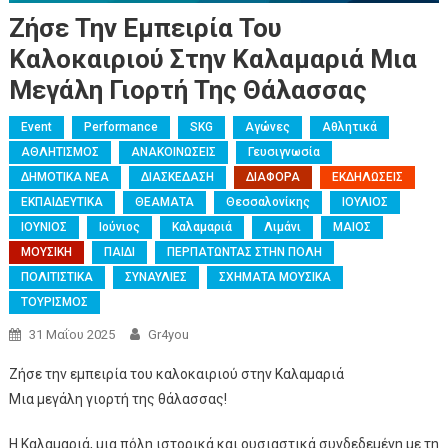
Ζήσε Την Εμπειρία Του
Καλοκαιριού Στην Καλαμαριά Μια
Μεγάλη Γιορτή Της Θάλασσας
Event
Performance
SKG
Αγώνες
Αθλητικά
ΑΘΛΗΤΙΣΜΟΣ
ΑΝΑΚΟΙΝΩΣΕΙΣ
Γευσιγνωσία
ΔΗΜΟΤΙΚΑ ΝΕΑ
ΔΙΑΣΚΕΔΑΣΗ
ΔΙΑΦΟΡΑ
ΕΚΔΗΛΩΣΕΙΣ
ΕΚΠΑΙΔΕΥΤΙΚΑ
ΘΕΑΜΑΤΑ
Θεσσαλονίκης
ΙΟΥΛΙΟΣ
ΙΟΥΝΙΟΣ
Ιούνιος
Καλαμαριά
Λιμάνι
ΜΑΙΟΣ
ΜΟΥΣΙΚΗ
ΠΑΙΔΙ
ΠΕΡΠΑΤΩΝΤΑΣ ΣΤΗΝ ΠΟΛΗ
ΠΟΛΙΤΙΣΤΙΚΑ
ΣΥΝΑΥΛΙΕΣ
ΣΧΗΜΑΤΑ ΜΟΥΣΙΚΑ
ΤΟΥΡΙΣΜΟΣ
31 Μαΐου 2025
Gr4you
Ζήσε την εμπειρία του καλοκαιριού στην Καλαμαριά
Μια μεγάλη γιορτή της θάλασσας!
Η Καλαμαριά, μια πόλη ιστορικά και ουσιαστικά συνδεδεμένη με τη