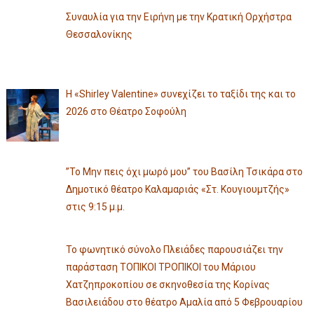
Συναυλία για την Ειρήνη με την Κρατική Ορχήστρα
Θεσσαλονίκης
Η «Shirley Valentine» συνεχίζει το ταξίδι της και το
2026 στο Θέατρο Σοφούλη
”Το Μην πεις όχι μωρό μου” του Βασίλη Τσικάρα στο
Δημοτικό θέατρο Καλαμαριάς «Στ. Κουγιουμτζής»
στις 9:15 μ.μ.
Το φωνητικό σύνολο Πλειάδες παρουσιάζει την
παράσταση ΤΟΠΙΚΟΙ ΤΡΟΠΙΚΟΙ του Μάριου
Χατζηπροκοπίου σε σκηνοθεσία της Κορίνας
Βασιλειάδου στο θέατρο Αμαλία από 5 Φεβρουαρίου