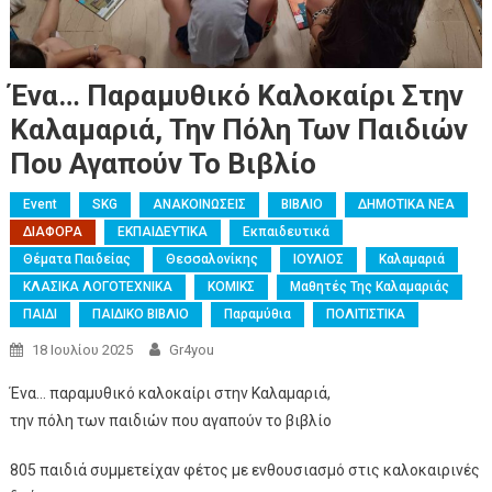
Ένα… Παραμυθικό Καλοκαίρι Στην
Καλαμαριά, Την Πόλη Των Παιδιών
Που Αγαπούν Το Βιβλίο
Event
SKG
ΑΝΑΚΟΙΝΩΣΕΙΣ
ΒΙΒΛΙΟ
ΔΗΜΟΤΙΚΑ ΝΕΑ
ΔΙΑΦΟΡΑ
ΕΚΠΑΙΔΕΥΤΙΚΑ
Εκπαιδευτικά
Θέματα Παιδείας
Θεσσαλονίκης
ΙΟΥΛΙΟΣ
Καλαμαριά
ΚΛΑΣΙΚΑ ΛΟΓΟΤΕΧΝΙΚΑ
ΚΟΜΙΚΣ
Μαθητές Της Καλαμαριάς
ΠΑΙΔΙ
ΠΑΙΔΙΚΟ ΒΙΒΛΙΟ
Παραμύθια
ΠΟΛΙΤΙΣΤΙΚΑ
18 Ιουλίου 2025
Gr4you
Ένα… παραμυθικό καλοκαίρι στην Καλαμαριά,
την πόλη των παιδιών που αγαπούν το βιβλίο
805 παιδιά συμμετείχαν φέτος με ενθουσιασμό στις καλοκαιρινές