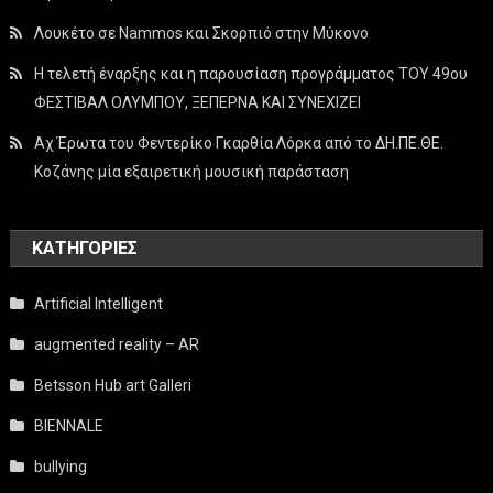
Λουκέτο σε Nammos και Σκορπιό στην Μύκονο
Η τελετή έναρξης και η παρουσίαση προγράμματος ΤΟΥ 49ου
ΦΕΣΤΙΒΑΛ ΟΛΥΜΠΟΥ, ΞΕΠΕΡΝΑ ΚΑΙ ΣΥΝΕΧΙΖΕΙ
Αχ Έρωτα του Φεντερίκο Γκαρθία Λόρκα από το ΔΗ.ΠΕ.ΘΕ.
Κοζάνης μία εξαιρετική μουσική παράσταση
KΑΤΗΓΟΡΊΕΣ
Artificial Intelligent
augmented reality – AR
Betsson Hub art Galleri
BIENNALE
bullying