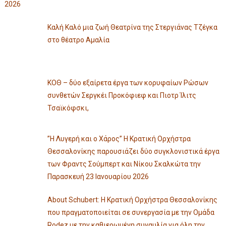
2026
Καλή Καλό μια ζωή Θεατρίνα της Στεργιάνας Τζέγκα
στο θέατρο Αμαλία
ΚΟΘ – δύο εξαίρετα έργα των κορυφαίων Ρώσων
συνθετών Σεργκέι Προκόφιεφ και Πιοτρ Ίλιτς
Τσαϊκόφσκι,
”Η Λυγερή και ο Χάρος” Η Κρατική Ορχήστρα
Θεσσαλονίκης παρουσιάζει δύο συγκλονιστικά έργα
των Φραντς Σούμπερτ και Νίκου Σκαλκώτα την
Παρασκευή 23 Ιανουαρίου 2026
About Schubert: Η Κρατική Ορχήστρα Θεσσαλονίκης
που πραγματοποιείται σε συνεργασία με την Ομάδα
Rodez με την καθιερωμένη συναυλία για όλη την