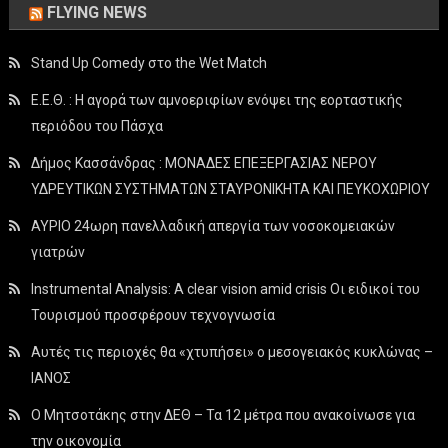
FLYING NEWS
Stand Up Comedy στο the Wet Match
Ε.Ε.Θ. : Η αγορά των αμνοεριφίων ενόψει της εορταστικής
περιόδου του Πάσχα
Δήμος Κασσάνδρας : ΜΟΝΑΔΕΣ ΕΠΕΞΕΡΓΑΣΙΑΣ ΝΕΡΟΥ
ΥΔΡΕΥΤΙΚΩΝ ΣΥΣΤΗΜΑΤΩΝ ΣΤΑΥΡΟΝΙΚΗΤΑ ΚΑΙ ΠΕΥΚΟΧΩΡΙΟΥ
ΑΥΡΙΟ 24ωρη πανελλαδική απεργία των νοσοκομειακών
γιατρών
Instrumental Analysis: A clear vision amid crisis Οι ειδικοί του
Τουρισμού προσφέρουν τεχνογνωσία
Αυτές τις περιοχές θα «χτυπήσει» ο μεσογειακός κυκλώνας –
ΙΑΝΟΣ
Ο Μητσοτάκης στην ΔΕΘ – Τα 12 μέτρα που ανακοίνωσε για
την οικονομία