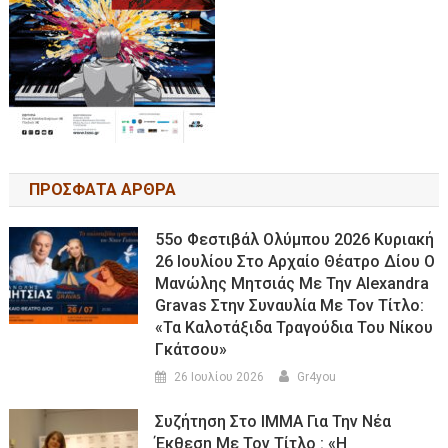
ΠΡΟΣΦΑΤΑ ΑΡΘΡΑ
55ο Φεστιβάλ Ολύμπου 2026 Κυριακή
26 Ιουλίου Στο Αρχαίο Θέατρο Δίου Ο
Μανώλης Μητσιάς Με Την Alexandra
Gravas Στην Συναυλία Με Τον Τίτλο:
«τα Καλοτάξιδα Τραγούδια Του Νίκου
Γκάτσου»
26 Ιουλίου 2026
Gr4you
Συζήτηση Στο ΙΜΜΑ Για Την Νέα
Έκθεση Με Τον Τίτλο : «Η