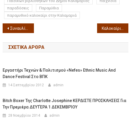
Παιδικών βιβλιοθηκών του Δήμου Καλαμαριάς
παιχνίδια
παραδόσεις
Παραμύθια
παραμυθικό καλοκαίρι στην Καλαμαριά
Συναυλία «ΑΙΓΑΙΟ» – ÆGN 23 ΙΟΥΛΙΟΥ 2025, 21:30 ΘΕΑΤΡΟ ΠΑΡΚΟΥ ΑΪ-ΓΙΑΝΝΗΣ ΔΕΤΗΣ στην Πάρο
Καλοκαίρι 2025 Σοφοκλή ΑΝΤΙΓΟΝΗ Μια ελεγεία εξέγερσης ΘΕΣΣΑΛΟΝΙΚΗ Τετάρτη 23 Ιουλίου, ώρα 21.30 ΘΕΑΤΡΟ ΔΑΣΟΥΣ
ΣΧΕΤΙΚΆ ΆΡΘΡΑ
Εργαστήρι Τεχνών & Πολιτισμού «Nefes» Ethnic Music And
Dance Festival Στο ΒΠΚ
14 Σεπτεμβρίου 2012
admin
Bitch Boxer Της Charlotte Josephine ΚΕΡΔΙΣΤΕ ΠΡΟΣΚΛΗΣΕΙΣ Για
Την Πρεμιέρα ΔΕΥΤΈΡΑ 1 ΔΕΚΕΜΒΡΊΟΥ
28 Νοεμβρίου 2014
admin