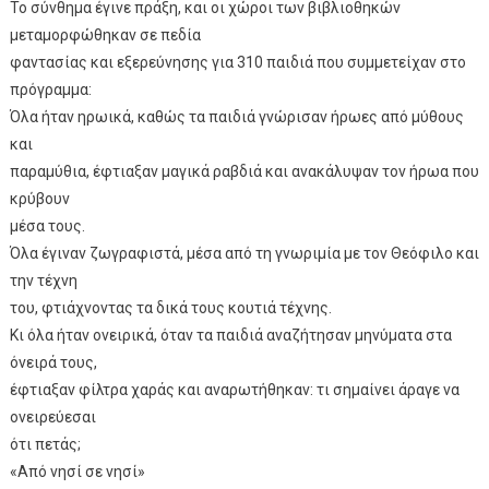
Το σύνθημα έγινε πράξη, και οι χώροι των βιβλιοθηκών
μεταμορφώθηκαν σε πεδία
φαντασίας και εξερεύνησης για 310 παιδιά που συμμετείχαν στο
πρόγραμμα:
Όλα ήταν ηρωικά, καθώς τα παιδιά γνώρισαν ήρωες από μύθους
και
παραμύθια, έφτιαξαν μαγικά ραβδιά και ανακάλυψαν τον ήρωα που
κρύβουν
μέσα τους.
Όλα έγιναν ζωγραφιστά, μέσα από τη γνωριμία με τον Θεόφιλο και
την τέχνη
του, φτιάχνοντας τα δικά τους κουτιά τέχνης.
Κι όλα ήταν ονειρικά, όταν τα παιδιά αναζήτησαν μηνύματα στα
όνειρά τους,
έφτιαξαν φίλτρα χαράς και αναρωτήθηκαν: τι σημαίνει άραγε να
ονειρεύεσαι
ότι πετάς;
«Από νησί σε νησί»