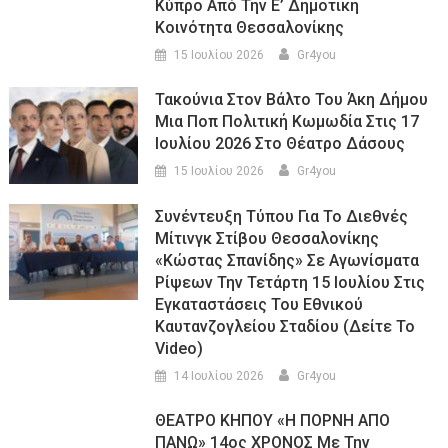
Κύπρο Από Την Ε’ Δημοτική
Κοινότητα Θεσσαλονίκης
15 Ιουλίου 2026
Gr4you
Τακούνια Στον Βάλτο Του Άκη Δήμου
Μια Ποπ Πολιτική Κωμωδία Στις 17
Ιουλίου 2026 Στο Θέατρο Δάσους
15 Ιουλίου 2026
Gr4you
Συνέντευξη Τύπου Για Το Διεθνές
Μίτινγκ Στίβου Θεσσαλονίκης
«Κώστας Σπανίδης» Σε Αγωνίσματα
Ρίψεων Την Τετάρτη 15 Ιουλίου Στις
Εγκαταστάσεις Του Εθνικού
Καυτανζογλείου Σταδίου (Δείτε Το
Video)
14 Ιουλίου 2026
Gr4you
ΘΕΑΤΡΟ ΚΗΠΟΥ «Η ΠΟΡΝΗ ΑΠΟ
ΠΑΝΩ» 14ος ΧΡΟΝΟΣ Με Την