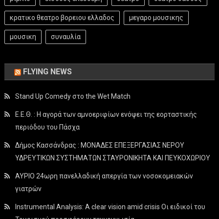
κρατικο θεατρο βορειου ελλαδος
μεγαρο μουσικης
μουσικη
συναυλία
FLYING NEWS
Stand Up Comedy στο the Wet Match
Ε.Ε.Θ. : Η αγορά των αμνοεριφίων ενόψει της εορταστικής
περιόδου του Πάσχα
Δήμος Κασσάνδρας : ΜΟΝΑΔΕΣ ΕΠΕΞΕΡΓΑΣΙΑΣ ΝΕΡΟΥ
ΥΔΡΕΥΤΙΚΩΝ ΣΥΣΤΗΜΑΤΩΝ ΣΤΑΥΡΟΝΙΚΗΤΑ ΚΑΙ ΠΕΥΚΟΧΩΡΙΟΥ
ΑΥΡΙΟ 24ωρη πανελλαδική απεργία των νοσοκομειακών
γιατρών
Instrumental Analysis: A clear vision amid crisis Οι ειδικοί του