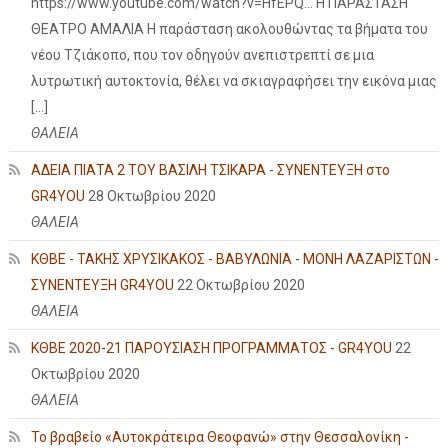
https://www.youtube.com/watch?v=HfEPQ... Η ΠΑΡΑΣΤΑΣΗ
ΘΕΑΤΡΟ ΑΜΑΛΙΑ Η παράσταση ακολουθώντας τα βήματα του
νέου Τζιάκοπο, που τον οδηγούν ανεπιστρεπτί σε μια
λυτρωτική αυτοκτονία, θέλει να σκιαγραφήσει την εικόνα μιας
[…]
ΘΑΛΕΙΑ
ΑΔΕΙΑ ΠΙΑΤΑ 2 ΤΟΥ ΒΑΣΙΛΗ ΤΣΙΚΑΡΑ - ΣΥΝΕΝΤΕΥΞΗ στο
GR4YOU
28 Οκτωβρίου 2020
ΘΑΛΕΙΑ
ΚΘΒΕ - ΤΑΚΗΣ ΧΡΥΣΙΚΑΚΟΣ - ΒΑΒΥΛΩΝΙΑ - ΜΟΝΗ ΛΑΖΑΡΙΣΤΩΝ -
ΣΥΝΕΝΤΕΥΞΗ GR4YOU
22 Οκτωβρίου 2020
ΘΑΛΕΙΑ
ΚΘΒΕ 2020-21 ΠΑΡΟΥΣΙΑΣΗ ΠΡΟΓΡΑΜΜΑΤΟΣ - GR4YOU
22
Οκτωβρίου 2020
ΘΑΛΕΙΑ
Το βραβείο «Αυτοκράτειρα Θεοφανώ» στην Θεσσαλονίκη -