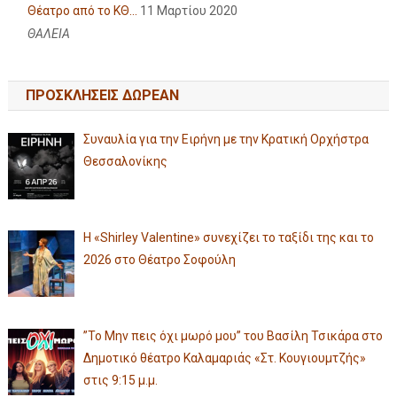
Θέατρο από το ΚΘ...
11 Μαρτίου 2020
ΘΑΛΕΙΑ
ΠΡΟΣΚΛΗΣΕΙΣ ΔΩΡΕΑΝ
Συναυλία για την Ειρήνη με την Κρατική Ορχήστρα
Θεσσαλονίκης
Η «Shirley Valentine» συνεχίζει το ταξίδι της και το
2026 στο Θέατρο Σοφούλη
”Το Μην πεις όχι μωρό μου” του Βασίλη Τσικάρα στο
Δημοτικό θέατρο Καλαμαριάς «Στ. Κουγιουμτζής»
στις 9:15 μ.μ.