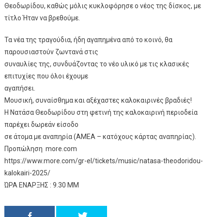
Θεοδωρίδου, καθώς μόλις κυκλοφόρησε ο νέος της δίσκος, με
τίτλο Ήταν να βρεθούμε.
Τα νέα της τραγούδια, ήδη αγαπημένα από το κοινό, θα
παρουσιαστούν ζωντανά στις
συναυλίες της, συνδυάζοντας το νέο υλικό με τις κλασικές
επιτυχίες που όλοι έχουμε
αγαπήσει.
Μουσική, συναίσθημα και αξέχαστες καλοκαιρινές βραδιές!
Η Νατάσα Θεοδωρίδου στη φετινή της καλοκαιρινή περιοδεία
παρέχει δωρεάν είσοδο
σε άτομα με αναπηρία (ΑΜΕΑ – κατόχους κάρτας αναπηρίας).
Προπώληση more.com
https://www.more.com/gr-el/tickets/music/natasa-theodoridou-
kalokairi-2025/
ΏΡΑ ΕΝΑΡΞΗΣ : 9.30 ΜΜ