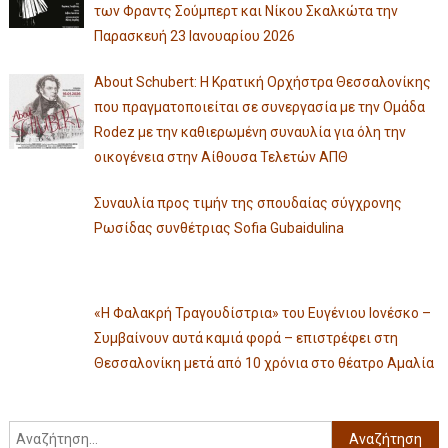
των Φραντς Σούμπερτ και Νίκου Σκαλκώτα την
Παρασκευή 23 Ιανουαρίου 2026
About Schubert: Η Κρατική Ορχήστρα Θεσσαλονίκης
που πραγματοποιείται σε συνεργασία με την Ομάδα
Rodez με την καθιερωμένη συναυλία για όλη την
οικογένεια στην Αίθουσα Τελετών ΑΠΘ
Συναυλία προς τιμήν της σπουδαίας σύγχρονης
Ρωσίδας συνθέτριας Sofia Gubaidulina
«Η Φαλακρή Τραγουδίστρια» του Ευγένιου Ιονέσκο –
Συμβαίνουν αυτά καμιά φορά – επιστρέφει στη
Θεσσαλονίκη μετά από 10 χρόνια στο θέατρο Αμαλία