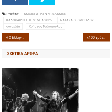
Ετικέτα:
ΑΜΦΙΘΕΑΤΡΟ Ν.ΜΟΥΔΑΝΙΩΝ
ΚΑΛΟΚΑΙΡΙΝΗ ΠΕΡΙΟΔΕΙΑ 2025
ΝΑΤΑΣΑ ΘΕΟΔΩΡΙΔΟΥ
συναυλία
Χρήστος Τσιλόπουλος
Ο Ελληνικός Ερυθρός Σταυρός διοργανώνει μεγάλη δράση Ενημέρωσης και Εκπαίδευσης για την ασφάλεια στο νερό στην Περαία Θεσσαλονίκης (26/7)
«100 χρόνια ΔΕΘ-HELEXPO,100 υπογραφές» Ιδρύθηκε μη κερδοσκοπικό σωματείο με το όνομα «Φίλοι της ΔΕΘ» και 100 ιδρυτικά μέλη
ΣΧΕΤΙΚΆ ΆΡΘΡΑ