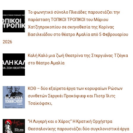
Το φωνητικό σύνολο Πλειάδες παρουσιάζει την
παράσταση ΤΟΠΙΚΟΙ ΤΡΟΠΙΚΟΙ του Μάριου
Χατζηπροκοπίου σε σκηνοθεσία της Κορίνας
Βασιλειάδου στο θέατρο Αμαλία από 5 Φεβρουαρίου
2026
Καλή Καλό μια ζωή Θεατρίνα της Στεργιάνας Τζέγκα
στο θέατρο Αμαλία
ΚΟΘ – δύο εξαίρετα έργα των κορυφαίων Ρώσων
συνθετών Σεργκέι Προκόφιεφ και Πιοτρ Ίλιτς
Τσαϊκόφσκι,
”Η Λυγερή και ο Χάρος” Η Κρατική Ορχήστρα
Θεσσαλονίκης παρουσιάζει δύο συγκλονιστικά έργα