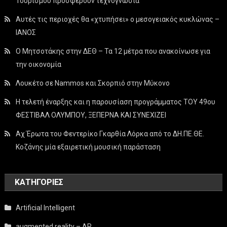
Τουρισμού προσφέρουν τεχνογνωσία
Αυτές τις περιοχές θα «χτυπήσει» ο μεσογειακός κυκλώνας –
ΙΑΝΟΣ
Ο Μητσοτάκης στην ΔΕΘ – Τα 12 μέτρα που ανακοίνωσε για
την οικονομία
Λουκέτο σε Nammos και Σκορπιό στην Μύκονο
Η τελετή έναρξης και η παρουσίαση προγράμματος ΤΟΥ 49ου
ΦΕΣΤΙΒΑΛ ΟΛΥΜΠΟΥ, ΞΕΠΕΡΝΑ ΚΑΙ ΣΥΝΕΧΙΖΕΙ
Αχ Έρωτα του Φεντερίκο Γκαρθία Λόρκα από το ΔΗ.ΠΕ.ΘΕ.
Κοζάνης μία εξαιρετική μουσική παράσταση
KΑΤΗΓΟΡΊΕΣ
Artificial Intelligent
augmented reality – AR