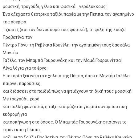
μουσική, τραγούδι, γέλιο και φυσικά… νερόλακκους!
Ένα αξέχαστο θεατρικό ταξίδι παρέα με την Πέππα, τον αγαπημένο
της αδερφό
Τζωρτζ (και τον δεινόσαυρό του, φυσικά!), τη φίλη της Σούζυ
Προβατίνα, τον
Πέντρο Πόνυ, τη Ρεβέκκα Κουνέλη, την αγαπημένη τους δασκάλα,
Μαντάμ
Γαζέλα, τον Μπαμπά Γουρουνάκη και την Μαμά Γουρουνίτσα!
Λίγα λόγια για το έργο:
Η ιστορία ξεκινά στο σχολείο της Πέππα, όπου η Μαντάμ Γαζέλα
παίρνει παρουσίες
και διδάσκει στα παιδιά πώς να φτιάχνουν τη δική τους μουσική.
Με τραγούδι, χορό
και πολλή φαντασία, η τάξη ετοιμάζεται για μια συναρπαστική
εκδρομή για
κατασκήνωση στο δάσος. Ο Μπαμπάς Γουρουνάκης παίρνει το
τιμόνι και η Πέππα,
μαζί με τη Σούζυ Προβατίνα, τον Πέντρο Πόνυ, τη Ρεβέκα Κουνέλη