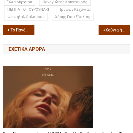
Όλια Μήτσιου
Παναγιώτης Κουντουράς
ΠΕΠΠΑ ΤΟ ΓΟΥΡΟΥΝΑΚΙ
Τρύφων Κεχαγιάς
Φεστιβάλ Θάλασσας
Χάρης Γκατζόφλιας
Το Πανόραμα Κινηματογράφου επιστρέφει για 38η χρονιά από τις 20 έως τις 26 Νοεμβρίου με ένα πλούσιο πρόγραμμα προβολών και αφιερωμάτων.
«Χούγια ή Θάνατος» Η Σοφία Μουτίδου στο καλοκαιρινό της tour σε Λήμνο και Σάμο
ΣΧΕΤΙΚΆ ΆΡΘΡΑ