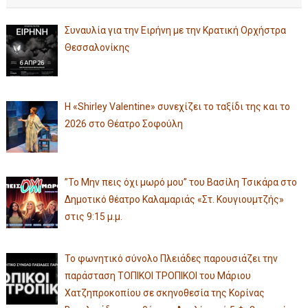
Συναυλία για την Ειρήνη με την Κρατική Ορχήστρα
Θεσσαλονίκης
Η «Shirley Valentine» συνεχίζει το ταξίδι της και το
2026 στο Θέατρο Σοφούλη
”Το Μην πεις όχι μωρό μου” του Βασίλη Τσικάρα στο
Δημοτικό θέατρο Καλαμαριάς «Στ. Κουγιουμτζής»
στις 9:15 μ.μ.
Το φωνητικό σύνολο Πλειάδες παρουσιάζει την
παράσταση ΤΟΠΙΚΟΙ ΤΡΟΠΙΚΟΙ του Μάριου
Χατζηπροκοπίου σε σκηνοθεσία της Κορίνας