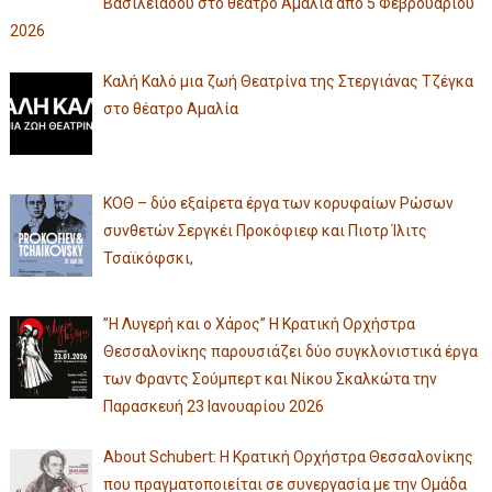
Βασιλειάδου στο θέατρο Αμαλία από 5 Φεβρουαρίου
2026
Καλή Καλό μια ζωή Θεατρίνα της Στεργιάνας Τζέγκα
στο θέατρο Αμαλία
ΚΟΘ – δύο εξαίρετα έργα των κορυφαίων Ρώσων
συνθετών Σεργκέι Προκόφιεφ και Πιοτρ Ίλιτς
Τσαϊκόφσκι,
”Η Λυγερή και ο Χάρος” Η Κρατική Ορχήστρα
Θεσσαλονίκης παρουσιάζει δύο συγκλονιστικά έργα
των Φραντς Σούμπερτ και Νίκου Σκαλκώτα την
Παρασκευή 23 Ιανουαρίου 2026
About Schubert: Η Κρατική Ορχήστρα Θεσσαλονίκης
που πραγματοποιείται σε συνεργασία με την Ομάδα