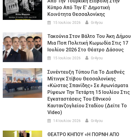
Από Την Τουρκική Εισβολή Στην
Κύπρο Από Την Ε’ Δημοτική
Κοινότητα Θεσσαλονίκης
15 Ιουλίου 2026
Gr4you
Τακούνια Στον Βάλτο Του Άκη Δήμου
Μια Ποπ Πολιτική Κωμωδία Στις 17
Ιουλίου 2026 Στο Θέατρο Δάσους
15 Ιουλίου 2026
Gr4you
Συνέντευξη Τύπου Για Το Διεθνές
Μίτινγκ Στίβου Θεσσαλονίκης
«Κώστας Σπανίδης» Σε Αγωνίσματα
Ρίψεων Την Τετάρτη 15 Ιουλίου Στις
Εγκαταστάσεις Του Εθνικού
Καυτανζογλείου Σταδίου (Δείτε Το
Video)
14 Ιουλίου 2026
Gr4you
ΘΕΑΤΡΟ ΚΗΠΟΥ «Η ΠΟΡΝΗ ΑΠΟ