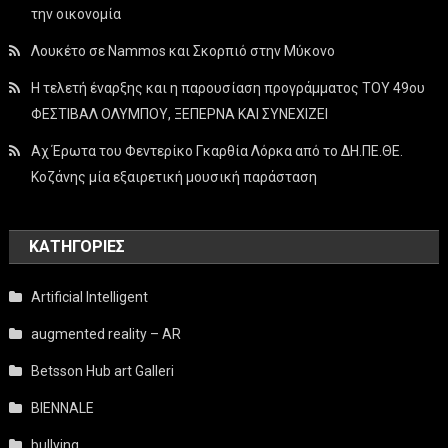
την οικονομία
Λουκέτο σε Nammos και Σκορπιό στην Μύκονο
Η τελετή έναρξης και η παρουσίαση προγράμματος ΤΟΥ 49ου
ΦΕΣΤΙΒΑΛ ΟΛΥΜΠΟΥ, ΞΕΠΕΡΝΑ ΚΑΙ ΣΥΝΕΧΙΖΕΙ
Αχ Έρωτα του Φεντερίκο Γκαρθία Λόρκα από το ΔΗ.ΠΕ.ΘΕ.
Κοζάνης μία εξαιρετική μουσική παράσταση
KΑΤΗΓΟΡΊΕΣ
Artificial Intelligent
augmented reality – AR
Betsson Hub art Galleri
BIENNALE
bullying