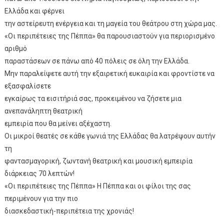
Ελλάδα και φέρνει
την αστείρευτη ενέργεια και τη μαγεία του θεάτρου στη χώρα μας.
«Οι περιπέτειες της Πέππα» θα παρουσιαστούν για περιορισμένο
αριθμό
παραστάσεων σε πάνω από 40 πόλεις σε όλη την Ελλάδα.
Μην παραλείψετε αυτή την εξαιρετική ευκαιρία και φροντίστε να
εξασφαλίσετε
εγκαίρως τα εισιτήριά σας, προκειμένου να ζήσετε μια
ανεπανάληπτη θεατρική
εμπειρία που θα μείνει αξέχαστη.
Οι μικροί θεατές σε κάθε γωνιά της Ελλάδας θα λατρέψουν αυτήν
τη
φαντασμαγορική, ζωντανή θεατρική και μουσική εμπειρία
διάρκειας 70 λεπτών!
«Οι περιπέτειες της Πέππα» Η Πέππα και οι φίλοι της σας
περιμένουν για την πιο
διασκεδαστική-περιπέτεια της χρονιάς!