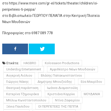
στο https://www.more.com/gr-el/tickets/theater/children/oi-
peripeteies-ti-peppa/
στο Βιβλιοπωλείο ΓΕΩΡΓΙΟΥ ΠΕΛΑΓΙΑ στην Κεντρική Πλατεία
Νέων Μουδανιών
Πληροφορίες στο 6987 089 778
Ετικέτα:
HASBRO
Kolossaion Productions
Underdog Entertainment
Αμφιθέατρο Νέων Μουδανιών
Αυγερινή Λιόλιου
Βλάσης Παπακωνσταντίνου
Γιώργος Νάκης
Δημήτρης Μπουζούδης
Εύα Μαυρίδου
Θεατρική παράσταση
Ιωάννα Διαμαντούλη
Κατερίνα Τζημουράκα
Κριστιάνα Καρρίκι
ΜΟΥΔΑΝΙΑ
Μπίλιω Κωνσταντοπούλου
Ντίνα Ζαφειρίου
Ξένια Παυλίδου
ΟΙ ΠΕΡΙΠΕΤΕΙΕΣ ΤΗΣ ΠΕΠΠΑ