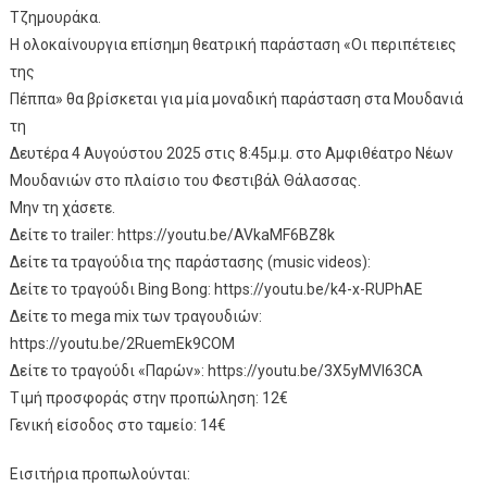
Τζημουράκα.
Η ολοκαίνουργια επίσημη θεατρική παράσταση «Οι περιπέτειες
της
Πέππα» θα βρίσκεται για μία μοναδική παράσταση στα Μουδανιά
τη
Δευτέρα 4 Αυγούστου 2025 στις 8:45μ.μ. στο Αμφιθέατρο Νέων
Μουδανιών στο πλαίσιο του Φεστιβάλ Θάλασσας.
Μην τη χάσετε.
Δείτε το trailer: https://youtu.be/AVkaMF6BZ8k
Δείτε τα τραγούδια της παράστασης (music videos):
Δείτε το τραγούδι Bing Bong: https://youtu.be/k4-x-RUPhAE
Δείτε το mega mix των τραγουδιών:
https://youtu.be/2RuemEk9COM
Δείτε το τραγούδι «Παρών»: https://youtu.be/3X5yMVI63CA
Tιμή προσφοράς στην προπώληση: 12€
Γενική είσοδος στο ταμείο: 14€
Εισιτήρια προπωλούνται: