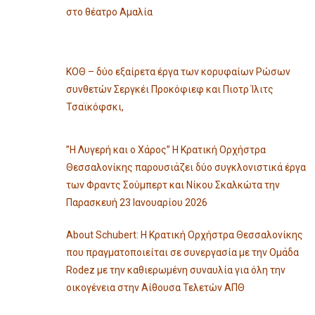
στο θέατρο Αμαλία
ΚΟΘ – δύο εξαίρετα έργα των κορυφαίων Ρώσων
συνθετών Σεργκέι Προκόφιεφ και Πιοτρ Ίλιτς
Τσαϊκόφσκι,
”Η Λυγερή και ο Χάρος” Η Κρατική Ορχήστρα
Θεσσαλονίκης παρουσιάζει δύο συγκλονιστικά έργα
των Φραντς Σούμπερτ και Νίκου Σκαλκώτα την
Παρασκευή 23 Ιανουαρίου 2026
About Schubert: Η Κρατική Ορχήστρα Θεσσαλονίκης
που πραγματοποιείται σε συνεργασία με την Ομάδα
Rodez με την καθιερωμένη συναυλία για όλη την
οικογένεια στην Αίθουσα Τελετών ΑΠΘ