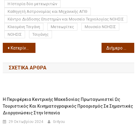
Η Ιστορία δύο μετεωριτών
Καθηγητή Αστρονομίας και Μηχανικής ΑΠΘ
Κέντρο Διάδοσης Επιστημών και Μουσείο Τεχνολογίας ΝΟΗΣΙΣ
Κλεομένη Τσιγάνη
Μετεωρίτες
Μουσείο ΝΟΗΣΙΣ
ΝΟΗΣΙΣ
Τσιγάνης
Κατερίνα Βρανά:“Best Hits” στις 31 Οκτωβρίου 2025 στο Radio City Θεσσαλονίκη
Διήμερο φεστιβάλ «WALL FESTIVAL» στην Πλατεία Στέργιου Πολυδώρου στην Άνω Πόλη, ο Δήμος Θεσσαλονίκης και η Γ` Δημοτική Κοινότητα την Παρασκευή 26/09 και το Σάββατο 27/09.
ΣΧΕΤΙΚΆ ΆΡΘΡΑ
Η Περιφέρεια Κεντρικής Μακεδονίας Πρωταγωνιστεί Ως
Τουριστικός Και Κινηματογραφικός Προορισμός Σε Σημαντικές
Διοργανώσεις Στην Ισπανία
29 Οκτωβρίου 2024
Gr4you