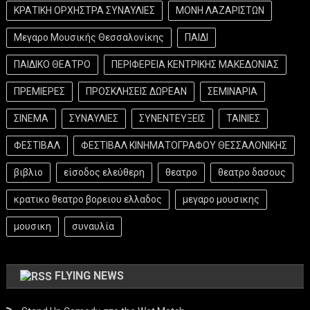
ΚΡΑΤΙΚΗ ΟΡΧΗΣΤΡΑ ΣΥΝΑΥΛΙΕΣ
ΜΟΝΗ ΛΑΖΑΡΙΣΤΩΝ
Μεγαρο Μουσικής Θεσσαλονίκης
ΠΑΙΔΙ
ΠΑΙΔΙΚΟ ΘΕΑΤΡΟ
ΠΕΡΙΦΕΡΕΙΑ ΚΕΝΤΡΙΚΗΣ ΜΑΚΕΔΟΝΙΑΣ
ΠΡΕΜΙΕΡΕΣ
ΠΡΟΣΚΛΗΣΕΙΣ ΔΩΡΕΑΝ
ΣΕΜΙΝΑΡΙΑ
ΣΙΝΕΜΑ
ΣΥΝΑΥΛΙΕΣ
ΣΥΝΕΝΤΕΥΞΕΙΣ
ΤΑΙΝΙΕΣ
ΦΕΣΤΙΒΑΛ
ΦΕΣΤΙΒΑΛ ΚΙΝΗΜΑΤΟΓΡΑΦΟΥ ΘΕΣΣΑΛΟΝΙΚΗΣ
βιβλιο
είσοδος ελεύθερη
θεατρο
θεατρο δασους
κρατικο θεατρο βορειου ελλαδος
μεγαρο μουσικης
μουσικη
συναυλία
FLYING NEWS