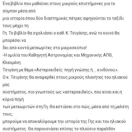
Ένα βιβλίο που μαθαίνει στους μικρούς επιστήμονες για το
σύμπαν μέσα από
μια ιστορία όπου δύο διαστημικές πέτρες αφηγούνται το ταξίδι
τους μέχρι τη
Γη. Το βιβλίο θα σχολιάσει ο καθ. Κ. Τσιγάνης, ενώ το κοινό θα
μπορέσει να
δει από κοντά μετεωρίτες στο μικροσκόπιο!
-Η ομιλία του Καθηγητή Αστρονομίας και Μηχανικής ΑΠΘ,
Κλεομένη
Τσιγάνη με θέμα «Αστεροειδείς: πηγή γνώσης ή … κινδύνου;».
Ο κ. Τσιγάνης θα αναφερθεί στους μικρούς πλανήτες του ηλιακού
μας
συστήματος, πιο γνωστούς ως «αστεροειδείς», που είναι και η
κύρια πηγή
των μετεωριτών στη Γη. Θα εστιάσει στο πώς, μέσα από τη μελέτη
τους,
μπορούμε να αποκαλύψουμε την ιστορία της Γης και του ηλιακού
συστήματος. Θα παρουσιάσει επίσης το πλούσιο παρελθόν