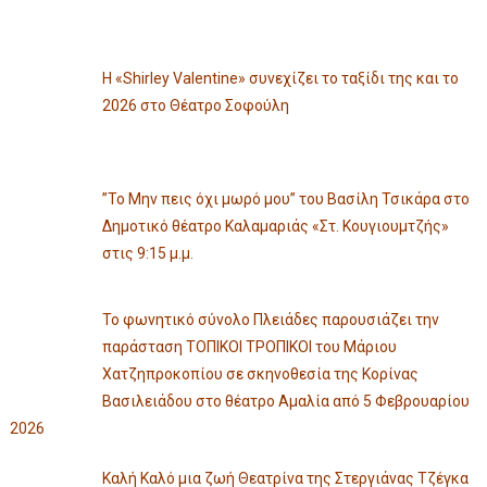
Η «Shirley Valentine» συνεχίζει το ταξίδι της και το
2026 στο Θέατρο Σοφούλη
”Το Μην πεις όχι μωρό μου” του Βασίλη Τσικάρα στο
Δημοτικό θέατρο Καλαμαριάς «Στ. Κουγιουμτζής»
στις 9:15 μ.μ.
Το φωνητικό σύνολο Πλειάδες παρουσιάζει την
παράσταση ΤΟΠΙΚΟΙ ΤΡΟΠΙΚΟΙ του Μάριου
Χατζηπροκοπίου σε σκηνοθεσία της Κορίνας
Βασιλειάδου στο θέατρο Αμαλία από 5 Φεβρουαρίου
2026
Καλή Καλό μια ζωή Θεατρίνα της Στεργιάνας Τζέγκα