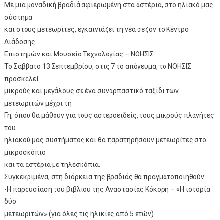
Με μια μοναδική βραδιά αφιερωμένη στα αστέρια, στο ηλιακό μας
σύστημα
και στους μετεωρίτες, εγκαινιάζει τη νέα σεζόν το Κέντρο
Διάδοσης
Επιστημών και Μουσείο Τεχνολογίας – ΝΟΗΣΙΣ.
Το Σάββατο 13 Σεπτεμβρίου, στις 7 το απόγευμα, το ΝΟΗΣΙΣ
προσκαλεί
μικρούς και μεγάλους σε ένα συναρπαστικό ταξίδι των
μετεωριτών μέχρι τη
Γη, όπου θα μάθουν για τους αστεροειδείς, τους μικρούς πλανήτες
του
ηλιακού μας συστήματος και θα παρατηρήσουν μετεωρίτες στο
μικροσκόπιο
και τα αστέρια με τηλεσκόπια.
Συγκεκριμένα, στη διάρκεια της βραδιάς θα πραγματοποιηθούν:
-Η παρουσίαση του βιβλίου της Αναστασίας Κόκορη – «Η ιστορία
δύο
μετεωριτών» (για όλες τις ηλικίες από 5 ετών).