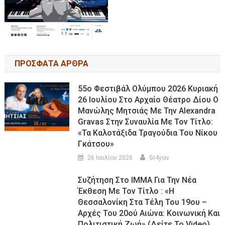
ΠΡΟΣΦΑΤΑ ΑΡΘΡΑ
55ο Φεστιβάλ Ολύμπου 2026 Κυριακή
26 Ιουλίου Στο Αρχαίο Θέατρο Δίου Ο
Μανώλης Μητσιάς Με Την Alexandra
Gravas Στην Συναυλία Με Τον Τίτλο:
«τα Καλοτάξιδα Τραγούδια Του Νίκου
Γκάτσου»
26 Ιουλίου 2026
Gr4you
Συζήτηση Στο ΙΜΜΑ Για Την Νέα
Έκθεση Με Τον Τίτλο : «Η
Θεσσαλονίκη Στα Τέλη Του 19ου –
Αρχές Του 20ού Αιώνα: Κοινωνική Και
Πολιτιστική Ζωή».(Δείτε Το Video)