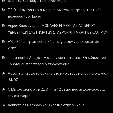
Stand Up Comedy στο the Wet Match
Ε.Ε.Θ. : Η αγορά των αμνοεριφίων ενόψει της εορταστικής
περιόδου του Πάσχα
Δήμος Κασσάνδρας : ΜΟΝΑΔΕΣ ΕΠΕΞΕΡΓΑΣΙΑΣ ΝΕΡΟΥ
ΥΔΡΕΥΤΙΚΩΝ ΣΥΣΤΗΜΑΤΩΝ ΣΤΑΥΡΟΝΙΚΗΤΑ ΚΑΙ ΠΕΥΚΟΧΩΡΙΟΥ
ΑΥΡΙΟ 24ωρη πανελλαδική απεργία των νοσοκομειακών
γιατρών
Instrumental Analysis: A clear vision amid crisis Οι ειδικοί του
Τουρισμού προσφέρουν τεχνογνωσία
Αυτές τις περιοχές θα «χτυπήσει» ο μεσογειακός κυκλώνας –
ΙΑΝΟΣ
Ο Μητσοτάκης στην ΔΕΘ – Τα 12 μέτρα που ανακοίνωσε για
την οικονομία
Λουκέτο σε Nammos και Σκορπιό στην Μύκονο