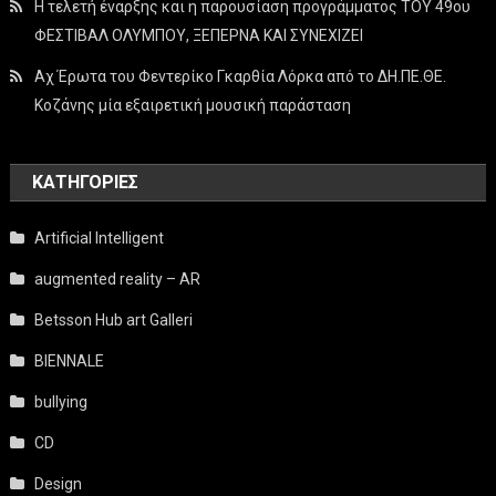
Η τελετή έναρξης και η παρουσίαση προγράμματος ΤΟΥ 49ου
ΦΕΣΤΙΒΑΛ ΟΛΥΜΠΟΥ, ΞΕΠΕΡΝΑ ΚΑΙ ΣΥΝΕΧΙΖΕΙ
Αχ Έρωτα του Φεντερίκο Γκαρθία Λόρκα από το ΔΗ.ΠΕ.ΘΕ.
Κοζάνης μία εξαιρετική μουσική παράσταση
KΑΤΗΓΟΡΊΕΣ
Artificial Intelligent
augmented reality – AR
Betsson Hub art Galleri
BIENNALE
bullying
CD
Design