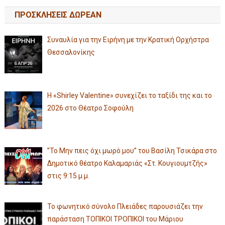
ΠΡΟΣΚΛΗΣΕΙΣ ΔΩΡΕΑΝ
Συναυλία για την Ειρήνη με την Κρατική Ορχήστρα
Θεσσαλονίκης
Η «Shirley Valentine» συνεχίζει το ταξίδι της και το
2026 στο Θέατρο Σοφούλη
”Το Μην πεις όχι μωρό μου” του Βασίλη Τσικάρα στο
Δημοτικό θέατρο Καλαμαριάς «Στ. Κουγιουμτζής»
στις 9:15 μ.μ.
Το φωνητικό σύνολο Πλειάδες παρουσιάζει την
παράσταση ΤΟΠΙΚΟΙ ΤΡΟΠΙΚΟΙ του Μάριου