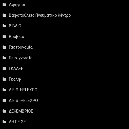
Αφήγηση
Βαφοπούλειο Πνευματικό Κέντρο
ΒΙΒΛΙΟ
Βραβεία
Γαστρονομία
Γευσιγνωσία
ΓΚΑΛΕΡΙ
Γκολφ
Δ.Ε.Θ. HELEXPO
Δ.Ε.Θ.-HELEXPO
ΔΕΚΕΜΒΡΙΟΣ
ΔΗ.ΠΕ.ΘΕ.