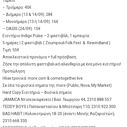
Ταμείο:
– Τριήμερο: 40€
– Διήμερο (13 & 14/09): 28€
– Μονοήμερο (13 ή 14/09): 16€
– OASIS (24/09): 15€
Εισιτήριο Indigo Pulse – 2 φεστιβάλ, 1 εμπειρία:
5 ημέρες | 2 φεστιβάλ ( Zoumpouli Folk Fest & Rewindland )
Τιμή: 55€
Αποκλειστικά προνόμια + full πρόσβαση
Ζήσε την απόλυτη φεστιβαλική ελευθερία με ένα μόνο εισιτήριο!
Προπώληση:
Ηλεκτρονικά: more.com & cometogether.live
Σε όλα τα φυσικά σημεία της more (Public, Nova, My Market)
Hard Copy Εισιτήρια – Φυσικά σημεία:
JAMAICA Ντισκοκαφενείο | Βασ. Γεωργίου 44, 2310 888 557
TEDDY BOYS | Παπαναστασίου & Μπότσαρη 110, 2310 922 300
BAD HABIT | Κολοκοτρώνη 18-20 (έναντι Μονής Λαζαριστών),
2310 668 330