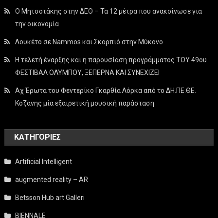
Ο Μητσοτάκης στην ΔΕΘ – Τα 12 μέτρα που ανακοίνωσε για
την οικονομία
Λουκέτο σε Nammos και Σκορπιό στην Μύκονο
Η τελετή έναρξης και η παρουσίαση προγράμματος ΤΟΥ 49ου
ΦΕΣΤΙΒΑΛ ΟΛΥΜΠΟΥ, ΞΕΠΕΡΝΑ ΚΑΙ ΣΥΝΕΧΙΖΕΙ
Αχ Έρωτα του Φεντερίκο Γκαρθία Λόρκα από το ΔΗ.ΠΕ.ΘΕ.
Κοζάνης μία εξαιρετική μουσική παράσταση
KΑΤΗΓΟΡΊΕΣ
Artificial Intelligent
augmented reality – AR
Betsson Hub art Galleri
BIENNALE