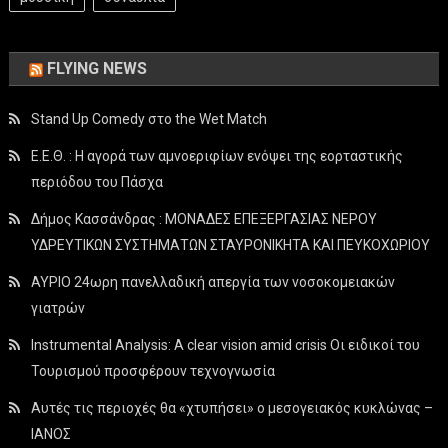
FLYING NEWS
Stand Up Comedy στο the Wet Match
Ε.Ε.Θ. : Η αγορά των αμνοεριφίων ενόψει της εορταστικής
περιόδου του Πάσχα
Δήμος Κασσάνδρας : ΜΟΝΑΔΕΣ ΕΠΕΞΕΡΓΑΣΙΑΣ ΝΕΡΟΥ
ΥΔΡΕΥΤΙΚΩΝ ΣΥΣΤΗΜΑΤΩΝ ΣΤΑΥΡΟΝΙΚΗΤΑ ΚΑΙ ΠΕΥΚΟΧΩΡΙΟΥ
ΑΥΡΙΟ 24ωρη πανελλαδική απεργία των νοσοκομειακών
γιατρών
Instrumental Analysis: A clear vision amid crisis Οι ειδικοί του
Τουρισμού προσφέρουν τεχνογνωσία
Αυτές τις περιοχές θα «χτυπήσει» ο μεσογειακός κυκλώνας –
ΙΑΝΟΣ