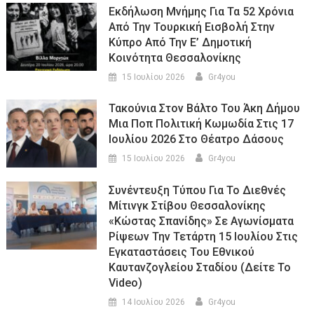
Εκδήλωση Μνήμης Για Τα 52 Χρόνια
Από Την Τουρκική Εισβολή Στην
Κύπρο Από Την Ε’ Δημοτική
Κοινότητα Θεσσαλονίκης
15 Ιουλίου 2026
Gr4you
Τακούνια Στον Βάλτο Του Άκη Δήμου
Μια Ποπ Πολιτική Κωμωδία Στις 17
Ιουλίου 2026 Στο Θέατρο Δάσους
15 Ιουλίου 2026
Gr4you
Συνέντευξη Τύπου Για Το Διεθνές
Μίτινγκ Στίβου Θεσσαλονίκης
«Κώστας Σπανίδης» Σε Αγωνίσματα
Ρίψεων Την Τετάρτη 15 Ιουλίου Στις
Εγκαταστάσεις Του Εθνικού
Καυτανζογλείου Σταδίου (Δείτε Το
Video)
14 Ιουλίου 2026
Gr4you