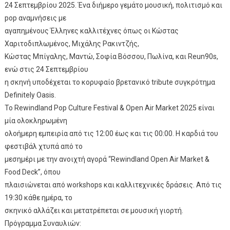
24 Σεπτεμβρίου 2025. Ένα διήμερο γεμάτο μουσική, πολιτισμό και
pop αναμνήσεις με
αγαπημένους Έλληνες καλλιτέχνες όπως οι Κώστας
Χαριτοδιπλωμένος, Μιχάλης Ρακιντζής,
Κώστας Μπίγαλης, Μαντώ, Σοφία Βόσσου, Πωλίνα, και Reun90s,
ενώ στις 24 Σεπτεμβρίου
η σκηνή υποδέχεται το κορυφαίο βρετανικό tribute συγκρότημα
Definitely Oasis.
Το Rewindland Pop Culture Festival & Open Air Market 2025 είναι
μία ολοκληρωμένη
ολοήμερη εμπειρία από τις 12:00 έως και τις 00:00. Η καρδιά του
φεστιβάλ χτυπά από το
μεσημέρι με την ανοιχτή αγορά “Rewindland Open Air Market &
Food Deck”, όπου
πλαισιώνεται από workshops και καλλιτεχνικές δράσεις. Από τις
19:30 κάθε ημέρα, το
σκηνικό αλλάζει και μετατρέπεται σε μουσική γιορτή.
Πρόγραμμα Συναυλιών: