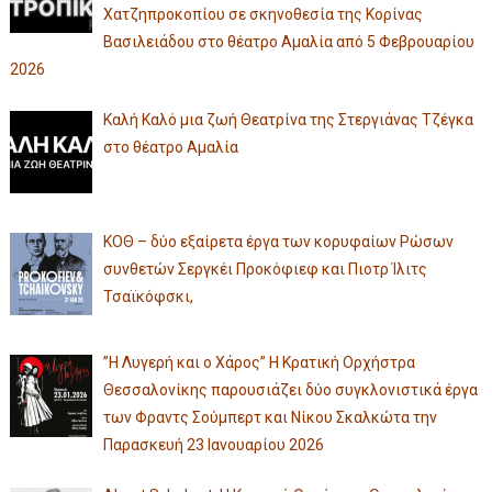
Χατζηπροκοπίου σε σκηνοθεσία της Κορίνας
Βασιλειάδου στο θέατρο Αμαλία από 5 Φεβρουαρίου
2026
Καλή Καλό μια ζωή Θεατρίνα της Στεργιάνας Τζέγκα
στο θέατρο Αμαλία
ΚΟΘ – δύο εξαίρετα έργα των κορυφαίων Ρώσων
συνθετών Σεργκέι Προκόφιεφ και Πιοτρ Ίλιτς
Τσαϊκόφσκι,
”Η Λυγερή και ο Χάρος” Η Κρατική Ορχήστρα
Θεσσαλονίκης παρουσιάζει δύο συγκλονιστικά έργα
των Φραντς Σούμπερτ και Νίκου Σκαλκώτα την
Παρασκευή 23 Ιανουαρίου 2026