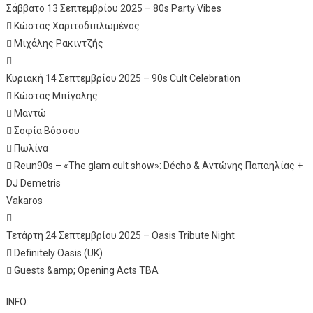
Σάββατο 13 Σεπτεμβρίου 2025 – 80s Party Vibes
 Κώστας Χαριτοδιπλωμένος
 Μιχάλης Ρακιντζής

Κυριακή 14 Σεπτεμβρίου 2025 – 90s Cult Celebration
 Κώστας Μπίγαλης
 Μαντώ
 Σοφία Βόσσου
 Πωλίνα
 Reun90s – «The glam cult show»: Décho & Αντώνης Παπαηλίας +
DJ Demetris
Vakaros

Τετάρτη 24 Σεπτεμβρίου 2025 – Oasis Tribute Night
 Definitely Oasis (UK)
 Guests &amp; Opening Acts TBA
INFO: