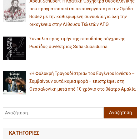
About Schubert: Η Κρατική Ορχήστρα Θεσσαλονίκης
που πραγματοποιείται σε συνεργασία με την Ομάδα
Rodez με την καθιερωμένη συναυλία για όλη την
οικογένεια στην Αίθουσα Τελετών ΑΠΘ
Συναυλία προς τιμήν της σπουδαίας σύγχρονης
Ρωσίδας συνθέτριας Sofia Gubaidulina
«Η Φαλακρή Τραγουδίστρια» του Ευγένιου Ιονέσκο –
Συμβαίνουν αυτά καμιά φορά – επιστρέφει στη
Θεσσαλονίκη μετά από 10 χρόνια στο θέατρο Αμαλία
KΑΤΗΓΟΡΊΕΣ