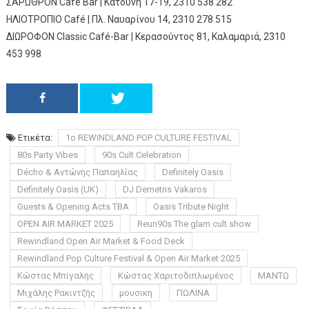
ΣΑΡΩΘΡΟΝ Café Bar | Κατούνη 17-19, 2310 538 282
ΗΛΙΟΤΡΟΠΙΟ Café | Πλ. Ναυαρίνου 14, 2310 278 515
ΔΙΩΡΟΦΟΝ Classic Café-Bar | Κερασούντος 81, Καλαμαριά, 2310
453 998
Ετικέτα:
1ο REWINDLAND POP CULTURE FESTIVAL
80s Party Vibes
90s Cult Celebration
Décho & Αντώνης Παπαηλίας
Definitely Oasis
Definitely Oasis (UK)
DJ Demetris Vakaros
Guests & Opening Acts TBA
Oasis Tribute Night
OPEN AIR MARKET 2025
Reun90s The glam cult show
Rewindland Open Air Market & Food Deck
Rewindland Pop Culture Festival & Open Air Market 2025
Κώστας Μπίγαλης
Κώστας Χαριτοδιπλωμένος
ΜΑΝΤΩ
Μιχάλης Ρακιντζής
μουσικη
ΠΩΛΙΝΑ