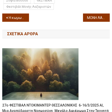
Σοφία Βόσσου
ΦΕΣΤΙΒΑΛ
Φεστιβάλ Μονής Λαζαριστών
Η κωμωδία του καλοκαιριού στο θέατρο της Εταιρείας Μακεδονικών Σπουδών «Μήδεια» του Μποστ από Τετάρτη 10 Σεπτεμβρίου, 21:00 Μόνο για λίγες παραστάσεις
ΜΟΝΗ ΛΑΖΑΡΙΣΤΩΝ Σταμάτης Κραουνάκης «Τ’ Αηδόνια Του Θέρους» την Δευτέρα 15 Σεπτεμβρίου 2025
ΣΧΕΤΙΚΆ ΆΡΘΡΑ
27ο ΦΕΣΤΙΒΑΛ ΝΤΟΚΙΜΑΝΤΕΡ ΘΕΣΣΑΛΟΝΙΚΗΣ 6-16/3/2025 AI,
Μια Αναπόδραστη Νοημοσύνη: Μεγάλο Αφιέρωμα Στην Τεχνητή