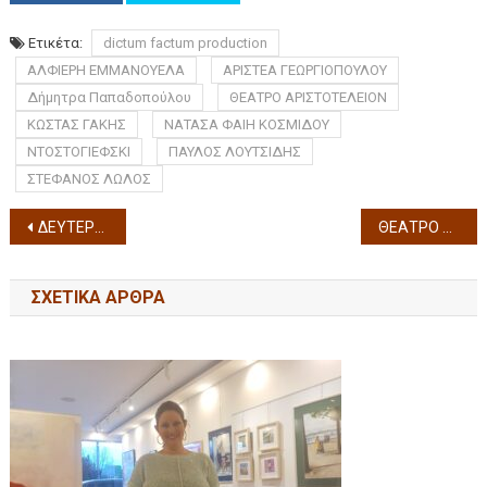
Ετικέτα:
dictum factum production
ΑΛΦΙΕΡΗ ΕΜΜΑΝΟΥΕΛΑ
ΑΡΙΣΤΕΑ ΓΕΩΡΓΙΟΠΟΥΛΟΥ
Δήμητρα Παπαδοπούλου
ΘΕΑΤΡΟ ΑΡΙΣΤΟΤΕΛΕΙΟΝ
ΚΩΣΤΑΣ ΓΑΚΗΣ
ΝΑΤΑΣΑ ΦΑΙΗ ΚΟΣΜΙΔΟΥ
ΝΤΟΣΤΟΓΙΕΦΣΚΙ
ΠΑΥΛΟΣ ΛΟΥΤΣΙΔΗΣ
ΣΤΕΦΑΝΟΣ ΛΩΛΟΣ
ΔΕΥΤΕΡΟΣ ΧΡΟΝΟΣ για την ΠΑΙΔΙΚΗ ΣΚΗΝΗ του ΚΘΒΕ το θεατρικό έργο η «Πολυξένη» της Στέλλας Μιχαηλίδου στο ΒΑΣΙΛΙΚΟ ΘΕΑΤΡΟ τις καθημερινές παραστάσεις για σχολεία & κάθε Κυριακή στις 11 π.μ. για το κοινό
ΘΕΑΤΡΟ ΑΡΙΣΤΟΤΕΛΕΙΟΝ: ΠΑΙΔΙΚΗ ΣΚΗΝΗ ”Ο ΜΟΛΥΒΕΝΙΟΣ ΣΤΡΑΤΙΩΤΗΣ” Ή μαγεία των Χριστουγέννων από τις 15 ΝΟΕΜΒΡΙΟΥ 2025
ΣΧΕΤΙΚΆ ΆΡΘΡΑ