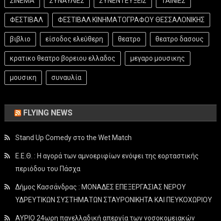
ΣΙΝΕΜΑ
ΣΥΝΑΥΛΙΕΣ
ΣΥΝΕΝΤΕΥΞΕΙΣ
ΤΑΙΝΙΕΣ
ΦΕΣΤΙΒΑΛ
ΦΕΣΤΙΒΑΛ ΚΙΝΗΜΑΤΟΓΡΑΦΟΥ ΘΕΣΣΑΛΟΝΙΚΗΣ
βιβλιο
είσοδος ελεύθερη
θεατρο
θεατρο δασους
κρατικο θεατρο βορειου ελλαδος
μεγαρο μουσικης
μουσικη
συναυλία
FLYING NEWS
Stand Up Comedy στο the Wet Match
Ε.Ε.Θ. : Η αγορά των αμνοεριφίων ενόψει της εορταστικής
περιόδου του Πάσχα
Δήμος Κασσάνδρας : ΜΟΝΑΔΕΣ ΕΠΕΞΕΡΓΑΣΙΑΣ ΝΕΡΟΥ
ΥΔΡΕΥΤΙΚΩΝ ΣΥΣΤΗΜΑΤΩΝ ΣΤΑΥΡΟΝΙΚΗΤΑ ΚΑΙ ΠΕΥΚΟΧΩΡΙΟΥ
ΑΥΡΙΟ 24ωρη πανελλαδική απεργία των νοσοκομειακών