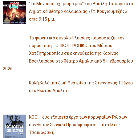
”Το Μην πεις όχι μωρό μου” του Βασίλη Τσικάρα στο
Δημοτικό θέατρο Καλαμαριάς «Στ. Κουγιουμτζής»
στις 9:15 μ.μ.
Το φωνητικό σύνολο Πλειάδες παρουσιάζει την
παράσταση ΤΟΠΙΚΟΙ ΤΡΟΠΙΚΟΙ του Μάριου
Χατζηπροκοπίου σε σκηνοθεσία της Κορίνας
Βασιλειάδου στο θέατρο Αμαλία από 5 Φεβρουαρίου
2026
Καλή Καλό μια ζωή Θεατρίνα της Στεργιάνας Τζέγκα
στο θέατρο Αμαλία
ΚΟΘ – δύο εξαίρετα έργα των κορυφαίων Ρώσων
συνθετών Σεργκέι Προκόφιεφ και Πιοτρ Ίλιτς
Τσαϊκόφσκι,