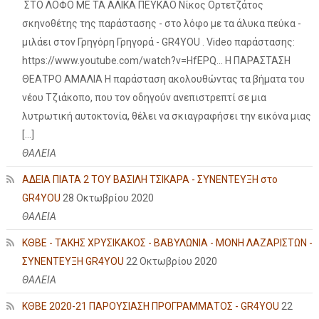
ΣΤΟ ΛΟΦΟ ΜΕ ΤΑ ΑΛΙΚΑ ΠΕΥΚΑΟ Νίκος Ορτετζάτος
σκηνοθέτης της παράστασης - στο λόφο με τα άλυκα πεύκα -
μιλάει στον Γρηγόρη Γρηγορά - GR4YOU . Video παράστασης:
https://www.youtube.com/watch?v=HfEPQ... Η ΠΑΡΑΣΤΑΣΗ
ΘΕΑΤΡΟ ΑΜΑΛΙΑ Η παράσταση ακολουθώντας τα βήματα του
νέου Τζιάκοπο, που τον οδηγούν ανεπιστρεπτί σε μια
λυτρωτική αυτοκτονία, θέλει να σκιαγραφήσει την εικόνα μιας
[…]
ΘΑΛΕΙΑ
ΑΔΕΙΑ ΠΙΑΤΑ 2 ΤΟΥ ΒΑΣΙΛΗ ΤΣΙΚΑΡΑ - ΣΥΝΕΝΤΕΥΞΗ στο
GR4YOU
28 Οκτωβρίου 2020
ΘΑΛΕΙΑ
ΚΘΒΕ - ΤΑΚΗΣ ΧΡΥΣΙΚΑΚΟΣ - ΒΑΒΥΛΩΝΙΑ - ΜΟΝΗ ΛΑΖΑΡΙΣΤΩΝ -
ΣΥΝΕΝΤΕΥΞΗ GR4YOU
22 Οκτωβρίου 2020
ΘΑΛΕΙΑ
ΚΘΒΕ 2020-21 ΠΑΡΟΥΣΙΑΣΗ ΠΡΟΓΡΑΜΜΑΤΟΣ - GR4YOU
22