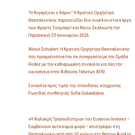
”Η Λυγερή και ο Χάρος” Η Κρατική Ορχήστρα
Θεσσαλονίκης παρουσιάζει δύο συγκλονιστικά έργα
των Φραντς Σούμπερτ και Νίκου Σκαλκώτα την
Παρασκευή 23 Ιανουαρίου 2026
About Schubert: Η Κρατική Ορχήστρα Θεσσαλονίκης
που πραγματοποιείται σε συνεργασία με την Ομάδα
Rodez με την καθιερωμένη συναυλία για όλη την
οικογένεια στην Αίθουσα Τελετών ΑΠΘ
Συναυλία προς τιμήν της σπουδαίας σύγχρονης
Ρωσίδας συνθέτριας Sofia Gubaidulina
«Η Φαλακρή Τραγουδίστρια» του Ευγένιου Ιονέσκο –
Συμβαίνουν αυτά καμιά φορά – επιστρέφει στη
Θεσσαλονίκη μετά από 10 χρόνια στο θέατρο Αμαλία