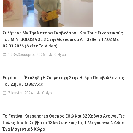
Συζήτηση Με Την Νατάσα Γκοβεδάρου Και Τους Εικαστικούς
Του MINI SOLOS VOL.3 Στην Govedarou Art Gallery 17.02 Με
02.03 2026 (Δείτε Το Video)
19 Φεβρουαρίου 2026
Gr4you
Ευχάριστη Έκπληξη Η Συμμετοχή Στην Ημέρα Περιβάλλοντος
Του Δήμου Σιθωνίας
7 Ιουνίου 2024
Gr4you
Το Festival Kassandras Θεσμός Εδώ Και 32 Χρόνια Ανοίγει Τις
Πύλες Του Το Σάββατο 𝟏3𝚰𝛐𝛖𝛌ί𝛐𝛖 Έως Τις 17𝚨𝛖𝛄𝛐ύ𝛔𝛕𝛐𝛖𝟐𝟎𝟐4σε
Ένα Μαγευτικό Χώρο