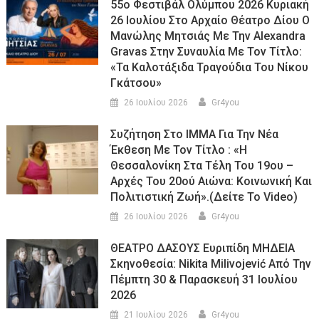
55ο Φεστιβάλ Ολύμπου 2026 Κυριακή
26 Ιουλίου Στο Αρχαίο Θέατρο Δίου Ο
Μανώλης Μητσιάς Με Την Alexandra
Gravas Στην Συναυλία Με Τον Τίτλο:
«τα Καλοτάξιδα Τραγούδια Του Νίκου
Γκάτσου»
26 Ιουλίου 2026
Gr4you
Συζήτηση Στο ΙΜΜΑ Για Την Νέα
Έκθεση Με Τον Τίτλο : «Η
Θεσσαλονίκη Στα Τέλη Του 19ου –
Αρχές Του 20ού Αιώνα: Κοινωνική Και
Πολιτιστική Ζωή».(Δείτε Το Video)
26 Ιουλίου 2026
Gr4you
ΘΕΑΤΡΟ ΔΑΣΟΥΣ Ευριπίδη ΜΗΔΕΙΑ
Σκηνοθεσία: Nikita Milivojević Από Την
Πέμπτη 30 & Παρασκευή 31 Ιουλίου
2026
21 Ιουλίου 2026
Gr4you