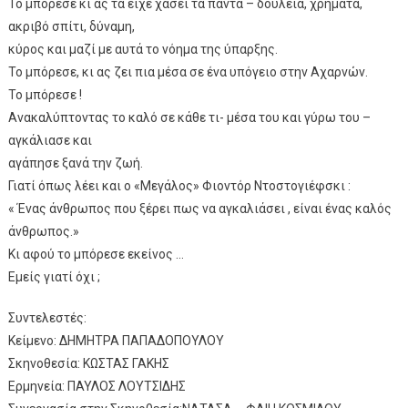
Το μπόρεσε κι ας τα είχε χάσει τα πάντα – δουλειά, χρήματα,
ακριβό σπίτι, δύναμη,
κύρος και μαζί με αυτά το νόημα της ύπαρξης.
Το μπόρεσε, κι ας ζει πια μέσα σε ένα υπόγειο στην Αχαρνών.
Το μπόρεσε !
Ανακαλύπτοντας το καλό σε κάθε τι- μέσα του και γύρω του –
αγκάλιασε και
αγάπησε ξανά την ζωή.
Γιατί όπως λέει και ο «Μεγάλος» Φιοντόρ Ντοστογιέφσκι :
« Ένας άνθρωπος που ξέρει πως να αγκαλιάσει , είναι ένας καλός
άνθρωπος.»
Κι αφού το μπόρεσε εκείνος …
Εμείς γιατί όχι ;
Συντελεστές:
Κείμενο: ΔΗΜΗΤΡΑ ΠΑΠΑΔΟΠΟΥΛΟΥ
Σκηνοθεσία: ΚΩΣΤΑΣ ΓΑΚΗΣ
Ερμηνεία: ΠΑΥΛΟΣ ΛΟΥΤΣΙΔΗΣ