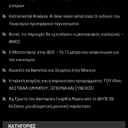
γιατρών
Instrumental Analysis: A clear vision amid crisis Οι ειδικοί του
Τουρισμού προσφέρουν τεχνογνωσία
Αυτές τις περιοχές θα «χτυπήσει» ο μεσογειακός κυκλώνας –
ΙΑΝΟΣ
Ο Μητσοτάκης στην ΔΕΘ – Τα 12 μέτρα που ανακοίνωσε για
την οικονομία
Λουκέτο σε Nammos και Σκορπιό στην Μύκονο
Η τελετή έναρξης και η παρουσίαση προγράμματος ΤΟΥ 49ου
ΦΕΣΤΙΒΑΛ ΟΛΥΜΠΟΥ, ΞΕΠΕΡΝΑ ΚΑΙ ΣΥΝΕΧΙΖΕΙ
Αχ Έρωτα του Φεντερίκο Γκαρθία Λόρκα από το ΔΗ.ΠΕ.ΘΕ.
Κοζάνης μία εξαιρετική μουσική παράσταση
KΑΤΗΓΟΡΊΕΣ