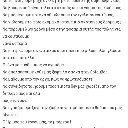
Να τα ανοίξουμε μάχη ανελέητη με το δράκο της σοβαροφάνειας;
Να βρούμε πού είναι τελικά ο σκοπός και το νόημα της ζωής μας;
Να μπορέσουμε ποτέ να αθωώσουμε τον «γελοίο» εαυτό μας;
Να νιώσουμε το φως ακόμα και στους πιο σκοτεινούς δρόμους ;
Να πάρουμε λίγο χρόνο μέσα στην φασαρία αυτής της πόλης για
να κοιτάξουμε
ξανά αστέρια ;
Να επιτρέψουμε σε ένα μικρό κοριτσάκι που μιλάει άλλη γλώσσα,
πιστεύει σε άλλο
Θεόνα μας μάθει πώς να αγαπάμε;
Να απολαύσουμε κάθε μας ξεφτίλα σαν να ήταν θρίαμβος;;
Να μάθουμε από την αρχή, πώς να ερωτευόμαστε;
Να συνειδητοποιήσουμε πως τίποτα δεν μας χωρίζει από τον
διπλανό μας και όλα
μας ενώνουν;
Να αγαπήσουμε ξανά την ζωή και να τιμήσουμε το θαύμα που μας
δίνεται ;
Ο Ήρωας του έργου μας, το μπόρεσε !