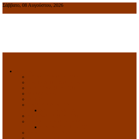
Σάββατο, 08 Αυγούστου, 2026
Πολιτιστική ενημέρωση
ΘΕΑΤΡΟ
ΠΡΕΜΙΕΡΕΣ ΘΕΑΤΡΟΥ
ΠΡΟΣΚΛΗΣΕΙΣ ΘΕΑΤΡΟΥ
ΦΕΣΤΙΒΑΛ ΘΕΑΤΡΟΥ
ΜΙΟΥΖΙΚΑΛ
ΟΠΕΡΑ
ΠΑΙΔΙΚΟ ΘΕΑΤΡΟ
ΚΑΡΑΓΚΙΟΖΗΣ
ΑΚΥΡΩΣΕΙΣ ΘΕΑΤΡΟΥ
ΕΡΓΑΣΤΗΡΙΑ ΘΕΑΤΡΟΥ
ΣΕΜΙΝΑΡΙΑ ΘΕΑΤΡΟΥ
ΣΥΝΕΝΤΕΥΞΕΙΣ ΘΕΑΤΡΟΥ
ΘΕΑΤΡΟ ΑΠΟ ΤΟ ΣΠΙΤΙ