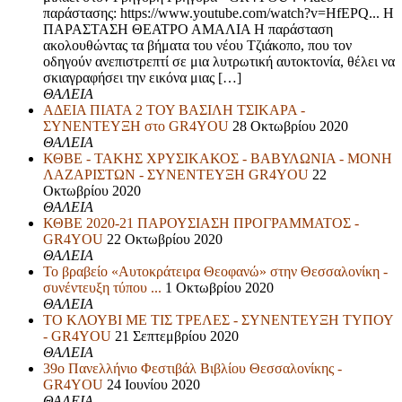
παράστασης: https://www.youtube.com/watch?v=HfEPQ... Η
ΠΑΡΑΣΤΑΣΗ ΘΕΑΤΡΟ ΑΜΑΛΙΑ Η παράσταση
ακολουθώντας τα βήματα του νέου Τζιάκοπο, που τον
οδηγούν ανεπιστρεπτί σε μια λυτρωτική αυτοκτονία, θέλει να
σκιαγραφήσει την εικόνα μιας […]
ΘΑΛΕΙΑ
ΑΔΕΙΑ ΠΙΑΤΑ 2 ΤΟΥ ΒΑΣΙΛΗ ΤΣΙΚΑΡΑ -
ΣΥΝΕΝΤΕΥΞΗ στο GR4YOU
28 Οκτωβρίου 2020
ΘΑΛΕΙΑ
ΚΘΒΕ - ΤΑΚΗΣ ΧΡΥΣΙΚΑΚΟΣ - ΒΑΒΥΛΩΝΙΑ - ΜΟΝΗ
ΛΑΖΑΡΙΣΤΩΝ - ΣΥΝΕΝΤΕΥΞΗ GR4YOU
22
Οκτωβρίου 2020
ΘΑΛΕΙΑ
ΚΘΒΕ 2020-21 ΠΑΡΟΥΣΙΑΣΗ ΠΡΟΓΡΑΜΜΑΤΟΣ -
GR4YOU
22 Οκτωβρίου 2020
ΘΑΛΕΙΑ
Το βραβείο «Αυτοκράτειρα Θεοφανώ» στην Θεσσαλονίκη -
συνέντευξη τύπου ...
1 Οκτωβρίου 2020
ΘΑΛΕΙΑ
ΤΟ ΚΛΟΥΒΙ ΜΕ ΤΙΣ ΤΡΕΛΕΣ - ΣΥΝΕΝΤΕΥΞΗ ΤΥΠΟΥ
- GR4YOU
21 Σεπτεμβρίου 2020
ΘΑΛΕΙΑ
39ο Πανελλήνιο Φεστιβάλ Βιβλίου Θεσσαλονίκης -
GR4YOU
24 Ιουνίου 2020
ΘΑΛΕΙΑ