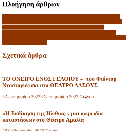
Πλοήγηση άρθρων
”Η Λυγερή και ο Χάρος” Η Κρατική Ορχήστρα Θεσσαλονίκης
παρουσιάζει δύο συγκλονιστικά έργα των Φραντς Σούμπερτ και
Νίκου Σκαλκώτα την Παρασκευή 23 Ιανουαρίου 2026
Συζήτηση με την εικαστικό Νανά Winter Γεωργιάδου και την
Νατάσα Γκοβεδάρου στην έκθεση Quo Vadis στην Govedarou Art
Gallery (Δείτε το video)
Σχετικά άρθρα
ΤΟ ΟΝΕΙΡΟ ΕΝΟΣ ΓΕΛΟΙΟΥ – του Φιόντορ
Ντοστογιέφσκι στο ΘΕΑΤΡΟ ΔΑΣΟΥΣ
3 Σεπτεμβρίου 2022
3 Σεπτεμβρίου 2022
Gr4you
«Η Εκδίκηση της Ηλίθιας», μια κωμωδία
καταστάσεων στο Θέατρο Αμαλία
26 Φεβρουαρίου 2020
Gr4you