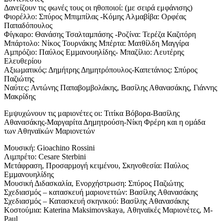
Δανείζουν τις φωνές τους οι ηθοποιοί: (µε σειρά εμφάνισης)
Φιορέλλο: Σπύρος Μπιµπίλας -Κόµης Αλµαβίβα: Ορφέας
Παπαδόπουλος
Φίγκαρο: Θανάσης Τσαλταµπάσης -Ροζίνα: Τερέζα Καζιτόρη
Μπάρτολο: Νίκος Τουρνάκης Μπέρτα: Ματθίλδη Μαγγίρα
Αµπρόζιο: Παύλος Εµµανουηλίδης- Μπαζίλιο: Λευτέρης
Ελευθερίου
Αξιωµατικός: Δηµήτρης Δηµητρόπουλος-Καπετάνιος: Σπύρος
Παζιώτης
Ναύτες: Αντώνης Παπαβοµβολάκης, Βασίλης Αθανασάκης, Γιάννης
Μακρίδης
Εμψυχώνουν τις μαριονέτες οι: Τιτίκα Βόβορα-Βασίλης
Αθανασάκης-Μαργαρίτα Δηµητρούση-Νίκη Φρέρη και η οµάδα
των Αθηναϊκών Μαριονετών
Μουσική: Gioachino Rossini
Λιµπρέτο: Cesare Sterbini
Μετάφραση, Προσαρµογή κειµένου, Σκηνοθεσία: Παύλος
Εµµανουηλίδης
Μουσική Διδασκαλία, Ενορχήστρωση: Σπύρος Παζιώτης
Σχεδιασµός – κατασκευή µαριονεττών: Βασίλης Αθανασάκης
Σχεδιασµός – Κατασκευή σκηνικού: Βασίλης Αθανασάκης
Κοστούµια: Katerina Maksimovskaya, Αθηναϊκές Μαριονέτες, M-
Paul