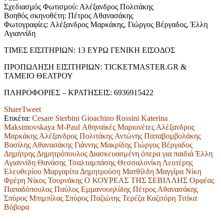
Σχεδιασµός Φωτισµού: Αλέξανδρος Πολιτάκης
Βοηθός σκηνοθέτη: Πέτρος Αθανασάκης
Φωτογραφίες: Αλέξανδρος Μαρκάκης, Γιώργος Βέργαδος, Έλλη
Αγιαννίδη
ΤΙΜΕΣ ΕΙΣΙΤΗΡΙΩΝ: 13 ΕΥΡΩ ΓΕΝΙΚΗ ΕΙΣΟΔΟΣ
ΠΡΟΠΩΛΗΣΗ ΕΙΣΙΤΗΡΙΩΝ: TICKETMASTER.GR &
TAMEIO ΘΕΑΤΡΟΥ
ΠΛΗΡΟΦΟΡΙΕΣ – ΚΡΑΤΗΣΕΙΣ: 6936915422
Share
Tweet
Ετικέτα:
Cesare Sterbini
Gioachino Rossini
Katerina
Maksimovskaya
M-Paul
Αθηναϊκές Μαριονέτες
Αλέξανδρος
Μαρκάκης
Αλέξανδρος Πολιτάκης
Αντώνης Παπαβοµβολάκης
Βασίλης Αθανασάκης
Γιάννης Μακρίδης
Γιώργος Βέργαδος
Δηµήτρης Δηµητρόπουλος
Διασκευασμένη όπερα για παιδιά
Έλλη
Αγιαννίδη
Θανάσης Τσαλταμπάσης
Θεσσαλονίκη
Λευτέρης
Ελευθερίου
Μαργαρίτα Δηµητρούση
Ματθίλδη Μαγγίρα
Νίκη
Φρέρη
Νίκος Τουρνάκης
Ο ΚΟΥΡΕΑΣ ΤΗΣ ΣΕΒΙΛΛΗΣ
Ορφέας
Παπαδόπουλος
Παύλος Εµµανουηλίδης
Πέτρος Αθανασάκης
Σπύρος Μπιμπίλας
Σπύρος Παζιώτης
Τερέζα Καζιτόρη
Τιτίκα
Βόβορα