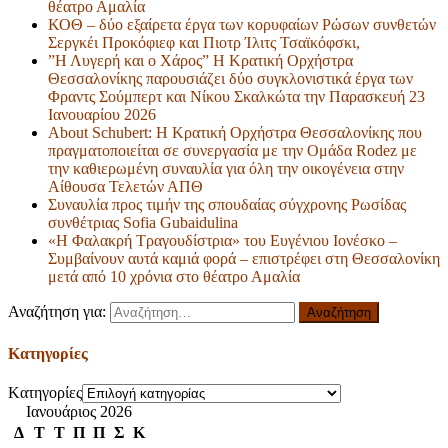
θέατρο Αμαλία
ΚΟΘ – δύο εξαίρετα έργα των κορυφαίων Ρώσων συνθετών
Σεργκέι Προκόφιεφ και Πιοτρ Ίλιτς Τσαϊκόφσκι,
”Η Λυγερή και ο Χάρος” Η Κρατική Ορχήστρα
Θεσσαλονίκης παρουσιάζει δύο συγκλονιστικά έργα των
Φραντς Σούμπερτ και Νίκου Σκαλκώτα την Παρασκευή 23
Ιανουαρίου 2026
About Schubert: Η Κρατική Ορχήστρα Θεσσαλονίκης που
πραγματοποιείται σε συνεργασία με την Ομάδα Rodez με
την καθιερωμένη συναυλία για όλη την οικογένεια στην
Αίθουσα Τελετών ΑΠΘ
Συναυλία προς τιμήν της σπουδαίας σύγχρονης Ρωσίδας
συνθέτριας Sofia Gubaidulina
«Η Φαλακρή Τραγουδίστρια» του Ευγένιου Ιονέσκο –
Συμβαίνουν αυτά καμιά φορά – επιστρέφει στη Θεσσαλονίκη
μετά από 10 χρόνια στο θέατρο Αμαλία
Αναζήτηση για:
Kατηγορίες
Kατηγορίες
Ιανουάριος 2026
Δ
Τ
Τ
Π
Π
Σ
Κ