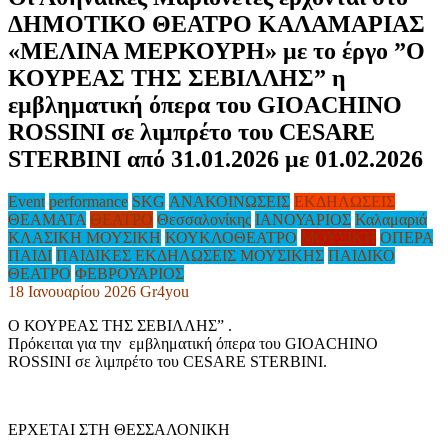
ΔΗΜΟΤΙΚΟ ΘΕΑΤΡΟ ΚΑΛΑΜΑΡΙΑΣ
«ΜΕΛΙΝΑ ΜΕΡΚΟΥΡΗ» με το έργο ”Ο
ΚΟΥΡΕΑΣ ΤΗΣ ΣΕΒΙΛΛΗΣ” η
εμβληματική όπερα του GIOACHINO
ROSSINI σε λιμπρέτο του CESARE
STERBINI από 31.01.2026 με 01.02.2026
Event
performance
SKG
ΑΝΑΚΟΙΝΩΣΕΙΣ
ΕΚΔΗΛΩΣΕΙΣ
ΘΕΑΜΑΤΑ
ΘΕΑΤΡΟ
Θεσσαλονίκης
ΙΑΝΟΥΑΡΙΟΣ
Καλαμαριά
ΚΛΑΣΙΚΗ ΜΟΥΣΙΚΗ
ΚΟΥΚΛΟΘΕΑΤΡΟ
ΜΟΥΣΙΚΗ
ΟΠΕΡΑ
ΠΑΙΔΙ
ΠΑΙΔΙΚΕΣ ΕΚΔΗΛΩΣΕΙΣ ΜΟΥΣΙΚΗΣ
ΠΑΙΔΙΚΟ
ΘΕΑΤΡΟ
ΦΕΒΡΟΥΑΡΙΟΣ
18 Ιανουαρίου 2026
Gr4you
Ο ΚΟΥΡΕΑΣ ΤΗΣ ΣΕΒΙΛΛΗΣ” .
Πρόκειται για την εμβληματική όπερα του GIOACHINO
ROSSINI σε λιμπρέτο του CESARE STERBINI.
ΕΡΧΕΤΑΙ ΣΤΗ ΘΕΣΣΑΛΟΝΙΚΗ