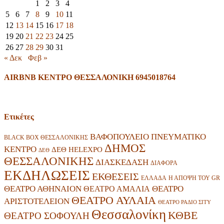
1
2
3
4
5
6
7
8
9
10
11
12
13
14
15
16
17
18
19
20
21
22
23
24
25
26
27
28
29
30
31
« Δεκ
Φεβ »
AIRBNB ΚΕΝΤΡΟ ΘΕΣΣΑΛΟΝΙΚΗ 6945018764
Ετικέτες
ΒΑΦΟΠΟΥΛΕΙΟ ΠΝΕΥΜΑΤΙΚΟ
BLACK BOX ΘΕΣΣΑΛΟΝΙΚΗΣ
ΔΗΜΟΣ
ΚΕΝΤΡΟ
ΔΕΘ HELEXPO
ΔΕΘ
ΘΕΣΣΑΛΟΝΙΚΗΣ
ΔΙΑΣΚΕΔΑΣΗ
ΔΙΑΦΟΡΑ
ΕΚΔΗΛΩΣΕΙΣ
ΕΚΘΕΣΕΙΣ
ΕΛΛΑΔΑ
Η ΑΠΟΨΗ ΤΟΥ GR
ΘΕΑΤΡΟ
ΘΕΑΤΡΟ ΑΘΗΝΑΙΟΝ
ΘΕΑΤΡΟ ΑΜΑΛΙΑ
ΘΕΑΤΡΟ ΑΥΛΑΙΑ
ΑΡΙΣΤΟΤΕΛΕΙΟΝ
ΘΕΑΤΡΟ ΡΑΔΙΟ ΣΙΤΥ
Θεσσαλονίκη
ΚΘΒΕ
ΘΕΑΤΡΟ ΣΟΦΟΥΛΗ