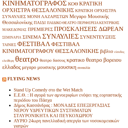
ΚΙΝΗΜΑΤΟΓΡΑΦΟΣ
ΚΡΑΤΙΚΗ
ΚΟΘ
ΟΡΧΗΣΤΡΑ ΘΕΣΣΑΛΟΝΙΚΗΣ
ΚΡΑΤΙΚΗ ΟΡΧΗΣΤΡΑ
Μεγαρο Μουσικής
ΜΟΝΗ ΛΑΖΑΡΙΣΤΩΝ
ΣΥΝΑΥΛΙΕΣ
Θεσσαλονίκης
ΠΑΙΔΙ
ΠΕΡΙΦΕΡΕΙΑ ΚΕΝΤΡΙΚΗΣ
ΠΑΙΔΙΚΟ ΘΕΑΤΡΟ
ΠΡΟΣΚΛΗΣΕΙΣ ΔΩΡΕΑΝ
ΠΡΕΜΙΕΡΕΣ
ΜΑΚΕΔΟΝΙΑΣ
ΣΥΝΑΥΛΙΕΣ
ΣΥΝΕΝΤΕΥΞΕΙΣ
ΣΙΝΕΜΑ
ΣΕΜΙΝΑΡΙΑ
ΦΕΣΤΙΒΑΛ
ΦΕΣΤΙΒΑΛ
ΤΑΙΝΙΕΣ
ΚΙΝΗΜΑΤΟΓΡΑΦΟΥ ΘΕΣΣΑΛΟΝΙΚΗΣ
βιβλιο
είσοδος
θεατρο
κρατικο θεατρο βορειου
θεατρο δασους
ελεύθερη
ελλαδος
μουσικη
μεγαρο μουσικης
συναυλία
FLYING NEWS
Stand Up Comedy στο the Wet Match
Ε.Ε.Θ. : Η αγορά των αμνοεριφίων ενόψει της εορταστικής
περιόδου του Πάσχα
Δήμος Κασσάνδρας : ΜΟΝΑΔΕΣ ΕΠΕΞΕΡΓΑΣΙΑΣ
ΝΕΡΟΥ ΥΔΡΕΥΤΙΚΩΝ ΣΥΣΤΗΜΑΤΩΝ
ΣΤΑΥΡΟΝΙΚΗΤΑ ΚΑΙ ΠΕΥΚΟΧΩΡΙΟΥ
ΑΥΡΙΟ 24ωρη πανελλαδική απεργία των νοσοκομειακών
γιατρών