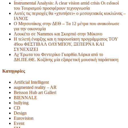
Instrumental Analysis: A clear vision amid crisis Οι ειδικοί
του Τουρισμού προσφέρουν τεχνογνωσία
Αυτές τις περιοχές θα «χτυπήσει» ο μεσογειακός κυκλώνας –
ΙΑΝΟΣ
Ο Μητσοτάκης στην ΔΕΘ – Τα 12 μέτρα που ανακοίνωσε
για την οικονομία
Λουκέτο σε Nammos και Σκορπιό στην Μύκονο
Η τελετή έναρξης και η παρουσίαση προγράμματος ΤΟΥ
49ου ΦΕΣΤΙΒΑΛ ΟΛΥΜΠΟΥ, ΞΕΠΕΡΝΑ ΚΑΙ
ΣΥΝΕΧΙΖΕΙ
Αχ Έρωτα του Φεντερίκο Γκαρθία Λόρκα από το
ΔΗ.ΠΕ.ΘΕ. Κοζάνης μία εξαιρετική μουσική παράσταση
Kατηγορίες
Artificial Intelligent
augmented reality – AR
Betsson Hub art Galleri
BIENNALE
bullying
CD
Design
Eurovision
Event