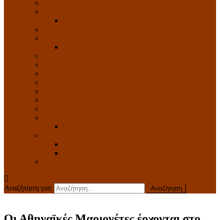
ΜΕΝΟΥΜΕ ΣΠΙΤΙ
ΚΟΙΝΩΝΙΚΑ
ΑΝΑΚΟΙΝΩΣΕΙΣ
ΤΟΥΡΙΣΜΟΣ
ΠΕΡΙΦΕΡΕΙΑΚΑ ΝΕΑ
ΔΗΜΟΤΙΚΑ ΝΕΑ
ΕΚΘΕΣΕΙΣ
ΔΙΕΘΝΕΙΣ ΕΚΘΕΣΕΙΣ
ΕΛΛΑΔΑ
Η ΑΠΟΨΗ ΤΟΥ GR
ΕΚΔΗΛΩΣΕΙΣ
ΣΥΝΕΔΡΙΑ
ΑΘΗΝΑ
ΠΡΟΣΚΛΗΣΕΙΣ ΔΩΡΕΑΝ
ΕΛΕΥΘΕΡΗ ΕΙΣΟΔΟΣ
ΠΑΙΧΝΙΔΙΑ
DVD
TV
ΣΥΝΕΝΤΕΥΞΕΙΣ ΔΙΑΦΟΡΑ
Αναζήτηση για:
Οι Αθηναϊκές Μαριονέτες έρχονται στο