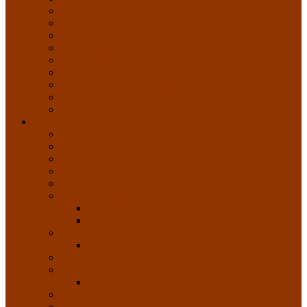
ΠΡΕΜΙΕΡΕΣ
ΠΡΟΣΚΛΗΣΕΙΣ ΔΩΡΕΑΝ
ΟΠΕΡΑ
Stand up comedy
performance
ΠΕΡΙΟΔΕΙΕΣ
ΧΟΡΗΓΙΕΣ ΕΠΙΚΟΙΝΩΝΙΑΣ
ΠΑΙΔΙ
Η ΑΠΟΨΗ ΤΟΥ GR
ΚΙΝΗΜΑΤΟΓΡΑΦΟΣ
ΤΑΙΝΙΕΣ
ΠΡΕΜΙΕΡΕΣ ΤΑΙΝΙΩΝ
ΠΡΟΣΚΛΗΣΕΙΣ ΤΑΙΝΙΩΝ
ΦΕΣΤΙΒΑΛ ΤΑΙΝΙΩΝ
ΔΙΕΘΝΗ ΦΕΣΤΙΒΑΛ ΤΑΙΝΙΩΝ
ΝΤΟΚΙΜΑΝΤΕΡ
ΤΑΙΝΙΕΣ ΜΙΚΡΟΥ ΜΗΚΟΥΣ
PERFOMANCE VIDEO
ΠΑΙΔΙΚΕΣ ΤΑΙΝΙΕΣ
ΚΙΝΟΥΜΕΝΑ ΣΧΕΔΙΑ
ΑΚΥΡΩΣΕΙΣ ΤΑΙΝΙΩΝ
ΕΡΓΑΣΤΗΡΙΑ ΤΑΙΝΙΩΝ
ΣΕΜΙΝΑΡΙΑ ΤΑΙΝΙΩΝ
ΣΥΝΕΝΤΕΥΞΕΙΣ ΤΑΙΝΙΩΝ
ΦΕΣΤΙΒΑΛ