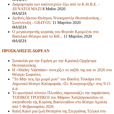
Διαμαρτυρία των καλλιτεχνών έξω από το Κ.Θ.Β.Ε. -
ΔΥΝΑΤΟΙ ΜΑΖΙ
8 Μαΐου 2020
ΘΑΛΕΙΑ
Διεθνές Δίκτυο Θεάτρου Ντοκιμαντέρ Θεσσαλονίκης -
Συνέντευξη - GR4YOU
11 Μαρτίου 2020
ΘΑΛΕΙΑ
Ο μεγαλοπρεπής κερατάς του Φερνάν Κρομλένκ στο
Βασιλικό Θέατρο από το ΚΘ...
11 Μαρτίου 2020
ΘΑΛΕΙΑ
ΠΡΟΣΚΛΗΣΕΙΣ ΔΩΡΕΑΝ
Συναυλία για την Ειρήνη με την Κρατική Ορχήστρα
Θεσσαλονίκης
Η «Shirley Valentine» συνεχίζει το ταξίδι της και το 2026 στο
Θέατρο Σοφούλη
”Το Μην πεις όχι μωρό μου” του Βασίλη Τσικάρα στο
Δημοτικό θέατρο Καλαμαριάς «Στ. Κουγιουμτζής» στις 9:15
μ.μ.
Το φωνητικό σύνολο Πλειάδες παρουσιάζει την παράσταση
ΤΟΠΙΚΟΙ ΤΡΟΠΙΚΟΙ του Μάριου Χατζηπροκοπίου σε
σκηνοθεσία της Κορίνας Βασιλειάδου στο θέατρο Αμαλία
από 5 Φεβρουαρίου 2026
Καλή Καλό μια ζωή Θεατρίνα της Στεργιάνας Τζέγκα στο