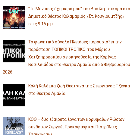
”Το Μην πεις όχι μωρό μου” του Βασίλη Τσικάρα στο
Δημοτικό θέατρο Καλαμαριάς «Στ. Κουγιουμτζής»
στις 9:15 μ.μ.
Το φωνητικό σύνολο Πλειάδες παρουσιάζει την
παράσταση ΤΟΠΙΚΟΙ ΤΡΟΠΙΚΟΙ του Μάριου
Χατζηπροκοπίου σε σκηνοθεσία της Κορίνας
Βασιλειάδου στο θέατρο Αμαλία από 5 Φεβρουαρίου
2026
Καλή Καλό μια ζωή Θεατρίνα της Στεργιάνας Τζέγκα
στο θέατρο Αμαλία
ΚΟΘ – δύο εξαίρετα έργα των κορυφαίων Ρώσων
συνθετών Σεργκέι Προκόφιεφ και Πιοτρ Ίλιτς
Τσαϊκόφσκι,