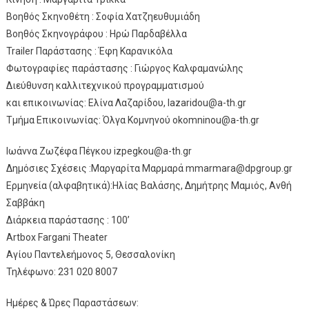
Βοηθός Σκηνοθέτη : Σοφία Χατζηευθυμιάδη
Βοηθός Σκηνογράφου : Ηρώ Παρδαβέλλα
Trailer Παράστασης : Έφη Καρανικόλα
Φωτογραφίες παράστασης : Γιώργος Καλφαμανώλης
Διεύθυνση καλλιτεχνικού προγραμματισμού
και επικοινωνίας: Ελίνα Λαζαρίδου, lazaridou@a-th.gr
Τμήμα Επικοινωνίας: Όλγα Κομνηνού okomninou@a-th.gr
Ιωάννα Ζωζέφα Πέγκου izpegkou@a-th.gr
Δημόσιες Σχέσεις :Μαργαρίτα Μαρμαρά mmarmara@dpgroup.gr
Ερμηνεία (αλφαβητικά):Ηλίας Βαλάσης, Δημήτρης Μαμιός, Ανθή
Σαββάκη
Διάρκεια παράστασης : 100’
Artbox Fargani Theater
Αγίου Παντελεήμονος 5, Θεσσαλονίκη
Τηλέφωνο: 231 020 8007
Ημέρες & Ώρες Παραστάσεων: