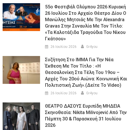
55ο Φεστιβάλ Ολύμπου 2026 Κυριακή
26 Ιουλίου Στο Αρχαίο Θέατρο Δίου Ο
Μανώλης Μητσιάς Με Την Alexandra
Gravas Στην Συναυλία Με Τον Τίτλο:
«τα Καλοτάξιδα Τραγούδια Του Νίκου
Γκάτσου»
26 Ιουλίου 2026
Gr4you
Συζήτηση Στο ΙΜΜΑ Για Την Νέα
Έκθεση Με Τον Τίτλο : «Η
Θεσσαλονίκη Στα Τέλη Του 19ου –
Αρχές Του 20ού Αιώνα: Κοινωνική Και
Πολιτιστική Ζωή».(Δείτε Το Video)
26 Ιουλίου 2026
Gr4you
ΘΕΑΤΡΟ ΔΑΣΟΥΣ Ευριπίδη ΜΗΔΕΙΑ
Σκηνοθεσία: Nikita Milivojević Από Την
Πέμπτη 30 & Παρασκευή 31 Ιουλίου
2026