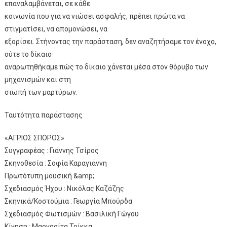
επαναλαμβάνεται, σε κάθε
κοινωνία που για να νιώσει ασφαλής, πρέπει πρώτα να
στιγματίσει, να απομονώσει, να
εξορίσει. Στήνοντας την παράσταση, δεν αναζητήσαμε τον ένοχο,
ούτε το δίκαιο·
αναρωτηθήκαμε πώς το δίκαιο χάνεται μέσα στον θόρυβο των
μηχανισμών και στη
σιωπή των μαρτύρων.
Ταυτότητα παράστασης
«ΑΓΡΙΟΣ ΣΠΟΡΟΣ»
Συγγραφέας : Γιάννης Τσίρος
Σκηνοθεσία : Σοφία Καραγιάννη
Πρωτότυπη μουσική &amp;
Σχεδιασμός Ήχου : Νικόλας Καζάζης
Σκηνικά/Κοστούμια : Γεωργία Μπούρδα
Σχεδιασμός Φωτισμών : Βασιλική Γώγου
Κίνηση : Μαργαρίτα Τρίκκα