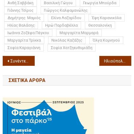
Ανθή Σαββάκη
Βασιλική Γώγου
Γεωργία Μπούρδα
Γιάννης Τσίρος
Γιώργος Καλφαμανώλης
Δημήτρης Μαμιός
Ελίνα Λαζαρίδου
Έφη Καρανικόλα
Ηλίας Βαλάσης
Ηρώ Παρδαβέλλα
Θεσσαλονίκη
Ιωάννα Ζοζέφα Πέγκου
Μαργαρίτα Μαρμαρά
Μαργαρίτα Τρίκκα
Νικόλας Καζάζης
Όλγα Κομνηνού
Σοφία Καραγιάννη
Σοφία Χατζηευθυμιάδη
Συνέντευξη τύπου για την «Λατρευτική Εβδομάδα 2026» στο Δήμο Θεσσαλονίκης 27.03 με 04.04.2026 (Δείτε το video)
Ηλιούπολη – 40 χρόνια μαζί Μορφωτικός Πολιτιστικός Σύλλογος Κατοίκων Ηλιούπολης γιορτάζει 40 χρόνια (Δείτε το video)
ΣΧΕΤΙΚΆ ΆΡΘΡΑ