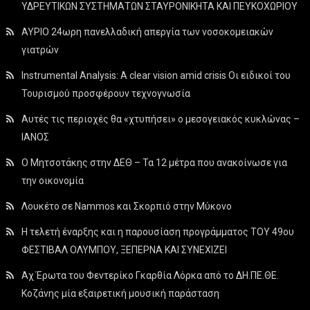
ΥΔΡΕΥΤΙΚΩΝ ΣΥΣΤΗΜΑΤΩΝ ΣΤΑΥΡΟΝΙΚΗΤΑ ΚΑΙ ΠΕΥΚΟΧΩΡΙΟΥ
ΑΥΡΙΟ 24ωρη πανελλαδική απεργία των νοσοκομειακών
γιατρών
Instrumental Analysis: A clear vision amid crisis Οι ειδικοί του
Τουρισμού προσφέρουν τεχνογνωσία
Αυτές τις περιοχές θα «χτυπήσει» ο μεσογειακός κυκλώνας –
ΙΑΝΟΣ
Ο Μητσοτάκης στην ΔΕΘ – Τα 12 μέτρα που ανακοίνωσε για
την οικονομία
Λουκέτο σε Nammos και Σκορπιό στην Μύκονο
Η τελετή έναρξης και η παρουσίαση προγράμματος ΤΟΥ 49ου
ΦΕΣΤΙΒΑΛ ΟΛΥΜΠΟΥ, ΞΕΠΕΡΝΑ ΚΑΙ ΣΥΝΕΧΙΖΕΙ
Αχ Έρωτα του Φεντερίκο Γκαρθία Λόρκα από το ΔΗ.ΠΕ.ΘΕ.
Κοζάνης μία εξαιρετική μουσική παράσταση