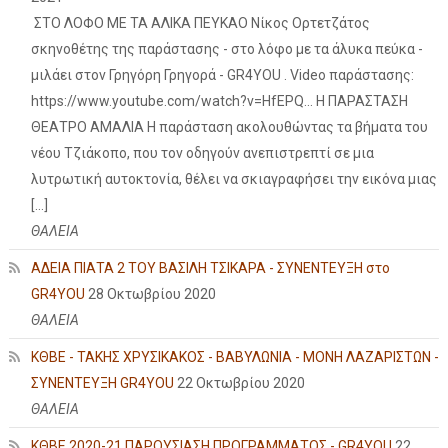
ΣΤΟ ΛΟΦΟ ΜΕ ΤΑ ΑΛΙΚΑ ΠΕΥΚΑΟ Νίκος Ορτετζάτος
σκηνοθέτης της παράστασης - στο λόφο με τα άλυκα πεύκα -
μιλάει στον Γρηγόρη Γρηγορά - GR4YOU . Video παράστασης:
https://www.youtube.com/watch?v=HfEPQ... Η ΠΑΡΑΣΤΑΣΗ
ΘΕΑΤΡΟ ΑΜΑΛΙΑ Η παράσταση ακολουθώντας τα βήματα του
νέου Τζιάκοπο, που τον οδηγούν ανεπιστρεπτί σε μια
λυτρωτική αυτοκτονία, θέλει να σκιαγραφήσει την εικόνα μιας
[…]
ΘΑΛΕΙΑ
ΑΔΕΙΑ ΠΙΑΤΑ 2 ΤΟΥ ΒΑΣΙΛΗ ΤΣΙΚΑΡΑ - ΣΥΝΕΝΤΕΥΞΗ στο
GR4YOU
28 Οκτωβρίου 2020
ΘΑΛΕΙΑ
ΚΘΒΕ - ΤΑΚΗΣ ΧΡΥΣΙΚΑΚΟΣ - ΒΑΒΥΛΩΝΙΑ - ΜΟΝΗ ΛΑΖΑΡΙΣΤΩΝ -
ΣΥΝΕΝΤΕΥΞΗ GR4YOU
22 Οκτωβρίου 2020
ΘΑΛΕΙΑ
ΚΘΒΕ 2020-21 ΠΑΡΟΥΣΙΑΣΗ ΠΡΟΓΡΑΜΜΑΤΟΣ - GR4YOU
22