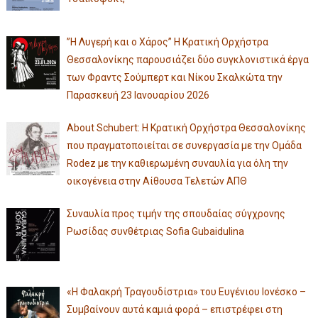
”Η Λυγερή και ο Χάρος” Η Κρατική Ορχήστρα
Θεσσαλονίκης παρουσιάζει δύο συγκλονιστικά έργα
των Φραντς Σούμπερτ και Νίκου Σκαλκώτα την
Παρασκευή 23 Ιανουαρίου 2026
About Schubert: Η Κρατική Ορχήστρα Θεσσαλονίκης
που πραγματοποιείται σε συνεργασία με την Ομάδα
Rodez με την καθιερωμένη συναυλία για όλη την
οικογένεια στην Αίθουσα Τελετών ΑΠΘ
Συναυλία προς τιμήν της σπουδαίας σύγχρονης
Ρωσίδας συνθέτριας Sofia Gubaidulina
«Η Φαλακρή Τραγουδίστρια» του Ευγένιου Ιονέσκο –
Συμβαίνουν αυτά καμιά φορά – επιστρέφει στη