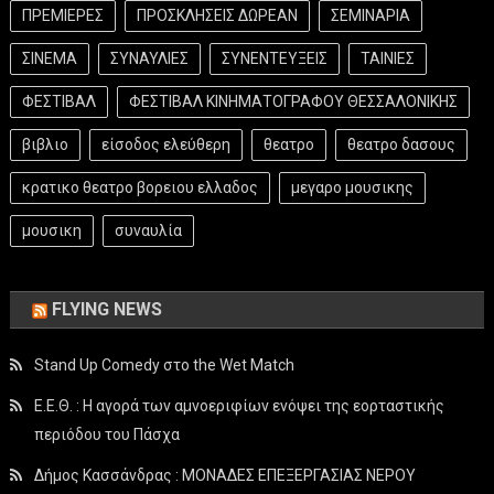
ΠΡΕΜΙΕΡΕΣ
ΠΡΟΣΚΛΗΣΕΙΣ ΔΩΡΕΑΝ
ΣΕΜΙΝΑΡΙΑ
ΣΙΝΕΜΑ
ΣΥΝΑΥΛΙΕΣ
ΣΥΝΕΝΤΕΥΞΕΙΣ
ΤΑΙΝΙΕΣ
ΦΕΣΤΙΒΑΛ
ΦΕΣΤΙΒΑΛ ΚΙΝΗΜΑΤΟΓΡΑΦΟΥ ΘΕΣΣΑΛΟΝΙΚΗΣ
βιβλιο
είσοδος ελεύθερη
θεατρο
θεατρο δασους
κρατικο θεατρο βορειου ελλαδος
μεγαρο μουσικης
μουσικη
συναυλία
FLYING NEWS
Stand Up Comedy στο the Wet Match
Ε.Ε.Θ. : Η αγορά των αμνοεριφίων ενόψει της εορταστικής
περιόδου του Πάσχα
Δήμος Κασσάνδρας : ΜΟΝΑΔΕΣ ΕΠΕΞΕΡΓΑΣΙΑΣ ΝΕΡΟΥ