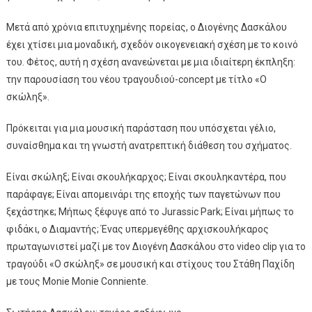
Μετά από χρόνια επιτυχημένης πορείας, ο Διογένης Δασκάλου
έχει χτίσει μια μοναδική, σχεδόν οικογενειακή σχέση με το κοινό
του. Φέτος, αυτή η σχέση ανανεώνεται με μια ιδιαίτερη έκπληξη:
την παρουσίαση του νέου τραγουδιού-concept με τίτλο «Ο
σκώληξ».
Πρόκειται για μια μουσική παράσταση που υπόσχεται γέλιο,
συναίσθημα και τη γνωστή ανατρεπτική διάθεση του σχήματος.
Είναι σκώληξ; Είναι σκουλήκαρχος; Είναι σκουληκαντέρα, που
παράφαγε; Είναι απομεινάρι της εποχής των παγετώνων που
ξεχάστηκε; Μήπως ξέφυγε από το Jurassic Park; Είναι μήπως το
φιδάκι, ο Διαμαντής; Ένας υπερμεγέθης αρχισκουλήκαρος
πρωταγωνιστεί μαζί με τον Διογένη Δασκάλου στο video clip για το
τραγούδι «Ο σκώληξ» σε μουσική και στίχους του Στάθη Παχίδη
με τους Monie Monie Conniente.