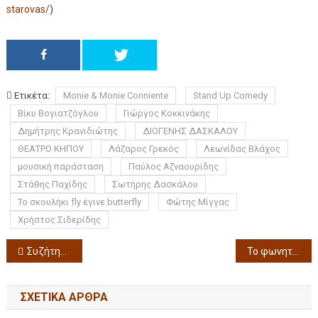
starovas/
)
Ετικέτα:
Monie & Monie Conniente
Stand Up Comedy
Βίκυ Βογιατζόγλου
Γιώργος Κοκκινάκης
Δημήτρης Κρανιδιώτης
ΔΙΟΓΕΝΗΣ ΔΑΣΚΑΛΟΥ
ΘΕΑΤΡΟ ΚΗΠΟΥ
Λάζαρος Γρεκός
Λεωνίδας Βλάχος
μουσική παράσταση
Παύλος Αζναουρίδης
Στάθης Παχίδης
Σωτήρης Δασκάλου
Το σκουλήκι fly έγινε butterfly
Φώτης Μίγγας
Χρήστος Σιδερίδης
Συζήτηση με την τιμώμενη καλλιτέχνη Βάνα Ξένου στον χώρο της Έκθεσης 9η Art Thessaloniki International Contemporary Fair (Δείτε το video)
Το φωνητικό σύνολο Nefes Project επιστρέφει με την παράσταση: «Ιστορία μου» Μια πολυφωνική διαπραγμάτευση λαϊκών τραγουδιών την Δευτέρα 8 και Τρίτη 9 Ιουνίου 2026 στις 21:15 στο Θέατρο Αμαλία
ΣΧΕΤΙΚΆ ΆΡΘΡΑ