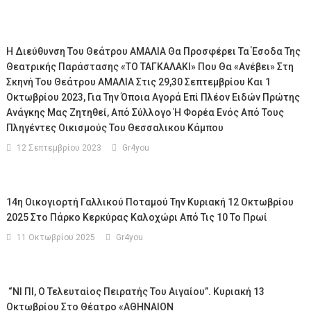
Η Διεύθυνση Του Θεάτρου ΑΜΑΛΙΑ Θα Προσφέρει Τα Έσοδα Της
Θεατρικής Παράστασης «ΤΟ ΤΑΓΚΑΛΑΚΙ» Που Θα «ανέβει» Στη
Σκηνή Του Θεάτρου ΑΜΑΛΙΑ Στις 29,30 Σεπτεμβρίου Και 1
Οκτωβρίου 2023, Για Την Όποια Αγορά Επί Πλέον Ειδών Πρώτης
Ανάγκης Μας Ζητηθεί, Από Σύλλογο Ή Φορέα Ενός Από Τους
Πληγέντες Οικισμούς Του Θεσσαλικου Κάμπου
12 Σεπτεμβρίου 2023
Gr4you
14η Οικογιορτή Γαλλικού Ποταμού Την Κυριακή 12 Οκτωβρίου
2025 Στο Πάρκο Κερκύρας Καλοχώρι Από Τις 10 Το Πρωί
11 Οκτωβρίου 2025
Gr4you
“ΝΙ ΠΙ, Ο Τελευταίος Πειρατής Του Αιγαίου”. Κυριακή 13
Οκτωβρίου Στο Θέατρο «ΑΘΗΝΑΙΟΝ