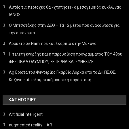
Αυτές τις περιοχές θα «χτυπήσει» ο μεσογειακός κυκλώνας –
ΙΑΝΟΣ
Ο Μητσοτάκης στην ΔΕΘ – Τα 12 μέτρα που ανακοίνωσε για
την οικονομία
Λουκέτο σε Nammos και Σκορπιό στην Μύκονο
Η τελετή έναρξης και η παρουσίαση προγράμματος ΤΟΥ 49ου
ΦΕΣΤΙΒΑΛ ΟΛΥΜΠΟΥ, ΞΕΠΕΡΝΑ ΚΑΙ ΣΥΝΕΧΙΖΕΙ
Αχ Έρωτα του Φεντερίκο Γκαρθία Λόρκα από το ΔΗ.ΠΕ.ΘΕ.
Κοζάνης μία εξαιρετική μουσική παράσταση
KΑΤΗΓΟΡΊΕΣ
Artificial Intelligent
augmented reality – AR