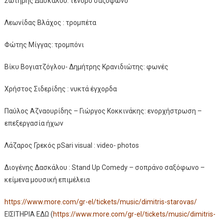
Σωτήρης Δασκάλου: τενόρο σαξόφωνο
Λεωνίδας Βλάχος : τρομπέτα
Φώτης Μίγγας: τρομπόνι
Βίκυ Βογιατζόγλου- Δημήτρης Κρανιδιώτης: φωνές
Χρήστος Σιδερίδης : νυκτά έγχορδα
Παύλος Αζναουρίδης – Γιώργος Κοκκινάκης: ενορχήστρωση –
επεξεργασία ήχων
Λάζαρος Γρεκός pSari visual : video- photos
Διογένης Δασκάλου : Stand Up Comedy – σοπράνο σαξόφωνο –
κείμενα μουσική επιμέλεια
https://www.more.com/gr-el/tic
kets/music/dimitris-starovas/
ΕΙΣΙΤΗΡΙΑ ΕΔΩ (
https://www.more.com/gr-el/ti
ckets/music/dimitris-