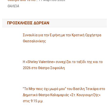
ΘΑΛΕΙΑ
ΠΡΟΣΚΛΗΣΕΙΣ ΔΩΡΕΑΝ
Συναυλία για την Ειρήνη με την Κρατική Ορχήστρα
Θεσσαλονίκης
Η «Shirley Valentine» συνεχίζει το ταξίδι της και το
2026 στο Θέατρο Σοφούλη
”Το Μην πεις όχι μωρό μου” του Βασίλη Τσικάρα στο
Δημοτικό θέατρο Καλαμαριάς «Στ. Κουγιουμτζής»
στις 9:15 μ.μ.