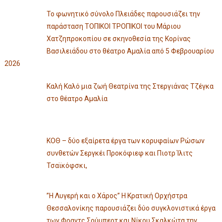
Το φωνητικό σύνολο Πλειάδες παρουσιάζει την
παράσταση ΤΟΠΙΚΟΙ ΤΡΟΠΙΚΟΙ του Μάριου
Χατζηπροκοπίου σε σκηνοθεσία της Κορίνας
Βασιλειάδου στο θέατρο Αμαλία από 5 Φεβρουαρίου
2026
Καλή Καλό μια ζωή Θεατρίνα της Στεργιάνας Τζέγκα
στο θέατρο Αμαλία
ΚΟΘ – δύο εξαίρετα έργα των κορυφαίων Ρώσων
συνθετών Σεργκέι Προκόφιεφ και Πιοτρ Ίλιτς
Τσαϊκόφσκι,
”Η Λυγερή και ο Χάρος” Η Κρατική Ορχήστρα
Θεσσαλονίκης παρουσιάζει δύο συγκλονιστικά έργα
των Φραντς Σούμπερτ και Νίκου Σκαλκώτα την