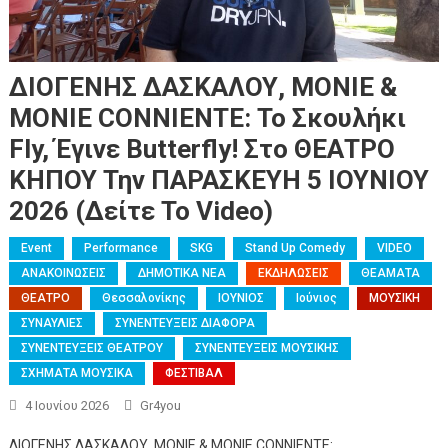
ΔΙΟΓΕΝΗΣ ΔΑΣΚΑΛΟΥ, MONIE &
MONIE CONNIENTE: Το Σκουλήκι
Fly, Έγινε Butterfly! Στο ΘΕΑΤΡΟ
ΚΗΠΟΥ Την ΠΑΡΑΣΚΕΥΗ 5 ΙΟΥΝΙΟΥ
2026 (Δείτε Το Video)
Event
Performance
SKG
Stand Up Comedy
VIDEO
ΑΝΑΚΟΙΝΩΣΕΙΣ
ΔΗΜΟΤΙΚΑ ΝΕΑ
ΕΚΔΗΛΩΣΕΙΣ
ΘΕΑΜΑΤΑ
ΘΕΑΤΡΟ
Θεσσαλονίκης
ΙΟΥΝΙΟΣ
Ιούνιος
ΜΟΥΣΙΚΗ
ΣΥΝΑΥΛΙΕΣ
ΣΥΝΕΝΤΕΥΞΕΙΣ ΔΙΑΦΟΡΑ
ΣΥΝΕΝΤΕΥΞΕΙΣ ΘΕΑΤΡΟΥ
ΣΥΝΕΝΤΕΥΞΕΙΣ ΜΟΥΣΙΚΗΣ
ΣΧΗΜΑΤΑ ΜΟΥΣΙΚΑ
ΦΕΣΤΙΒΑΛ
4 Ιουνίου 2026
Gr4you
ΔΙΟΓΕΝΗΣ ΔΑΣΚΑΛΟΥ, MONIE & MONIE CONNIENTE: