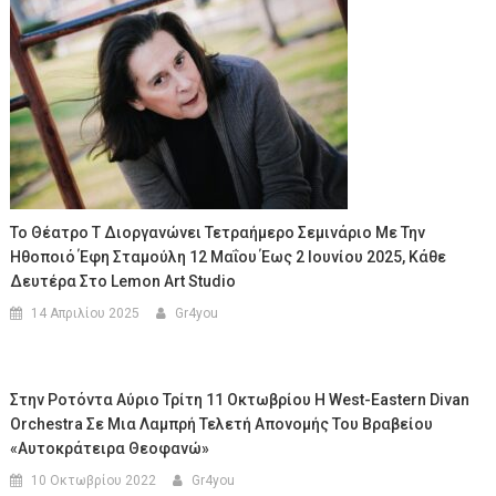
Το Θέατρο Τ Διοργανώνει Τετραήμερο Σεμινάριο Με Την
Ηθοποιό Έφη Σταμούλη 12 Μαΐου Έως 2 Ιουνίου 2025, Κάθε
Δευτέρα Στο Lemon Art Studio
14 Απριλίου 2025
Gr4you
Στην Ροτόντα Αύριο Τρίτη 11 Οκτωβρίου Η West-Eastern Divan
Orchestra Σε Μια Λαμπρή Τελετή Απονομής Του Βραβείου
«Αυτοκράτειρα Θεοφανώ»
10 Οκτωβρίου 2022
Gr4you