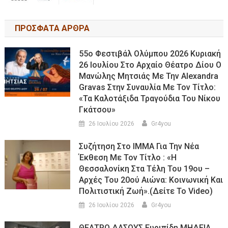
ΠΡΟΣΦΑΤΑ ΑΡΘΡΑ
55ο Φεστιβάλ Ολύμπου 2026 Κυριακή
26 Ιουλίου Στο Αρχαίο Θέατρο Δίου Ο
Μανώλης Μητσιάς Με Την Alexandra
Gravas Στην Συναυλία Με Τον Τίτλο:
«τα Καλοτάξιδα Τραγούδια Του Νίκου
Γκάτσου»
26 Ιουλίου 2026
Gr4you
Συζήτηση Στο ΙΜΜΑ Για Την Νέα
Έκθεση Με Τον Τίτλο : «Η
Θεσσαλονίκη Στα Τέλη Του 19ου –
Αρχές Του 20ού Αιώνα: Κοινωνική Και
Πολιτιστική Ζωή».(Δείτε Το Video)
26 Ιουλίου 2026
Gr4you
ΘΕΑΤΡΟ ΔΑΣΟΥΣ Ευριπίδη ΜΗΔΕΙΑ