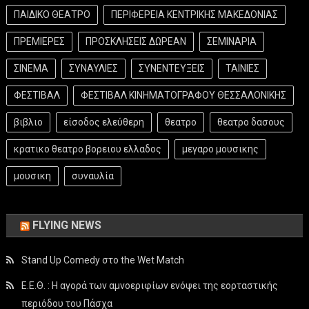
ΠΑΙΔΙΚΟ ΘΕΑΤΡΟ
ΠΕΡΙΦΕΡΕΙΑ ΚΕΝΤΡΙΚΗΣ ΜΑΚΕΔΟΝΙΑΣ
ΠΡΕΜΙΕΡΕΣ
ΠΡΟΣΚΛΗΣΕΙΣ ΔΩΡΕΑΝ
ΣΕΜΙΝΑΡΙΑ
ΣΙΝΕΜΑ
ΣΥΝΑΥΛΙΕΣ
ΣΥΝΕΝΤΕΥΞΕΙΣ
ΤΑΙΝΙΕΣ
ΦΕΣΤΙΒΑΛ
ΦΕΣΤΙΒΑΛ ΚΙΝΗΜΑΤΟΓΡΑΦΟΥ ΘΕΣΣΑΛΟΝΙΚΗΣ
βιβλιο
είσοδος ελεύθερη
θεατρο
θεατρο δασους
κρατικο θεατρο βορειου ελλαδος
μεγαρο μουσικης
μουσικη
συναυλία
FLYING NEWS
Stand Up Comedy στο the Wet Match
Ε.Ε.Θ. : Η αγορά των αμνοεριφίων ενόψει της εορταστικής
περιόδου του Πάσχα