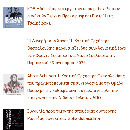
ΚΟΘ – δύο εξαίρετα έργα των κορυφαίων Ρώσων
συνθετών Σεργκέι Προκόφιεφ και Πιοτρ Ίλιτς
Τσαϊκόφσκι,
”Η Λυγερή και ο Χάρος” Η Κρατική Ορχήστρα
Θεσσαλονίκης παρουσιάζει δύο συγκλονιστικά έργα
των Φραντς Σούμπερτ και Νίκου Σκαλκώτα την
Παρασκευή 23 Ιανουαρίου 2026
About Schubert: Η Κρατική Ορχήστρα Θεσσαλονίκης
που πραγματοποιείται σε συνεργασία με την Ομάδα
Rodez με την καθιερωμένη συναυλία για όλη την
οικογένεια στην Αίθουσα Τελετών ΑΠΘ
Συναυλία προς τιμήν της σπουδαίας σύγχρονης
Ρωσίδας συνθέτριας Sofia Gubaidulina