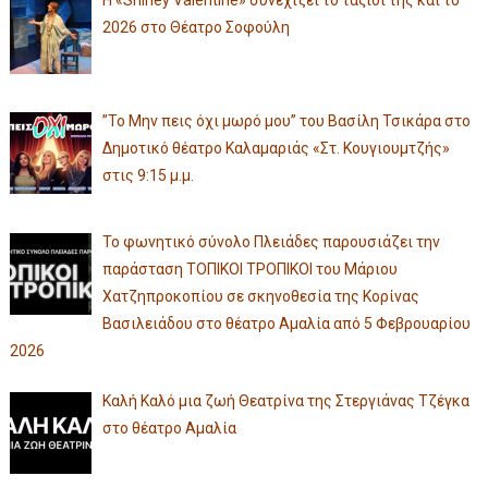
Η «Shirley Valentine» συνεχίζει το ταξίδι της και το
2026 στο Θέατρο Σοφούλη
”Το Μην πεις όχι μωρό μου” του Βασίλη Τσικάρα στο
Δημοτικό θέατρο Καλαμαριάς «Στ. Κουγιουμτζής»
στις 9:15 μ.μ.
Το φωνητικό σύνολο Πλειάδες παρουσιάζει την
παράσταση ΤΟΠΙΚΟΙ ΤΡΟΠΙΚΟΙ του Μάριου
Χατζηπροκοπίου σε σκηνοθεσία της Κορίνας
Βασιλειάδου στο θέατρο Αμαλία από 5 Φεβρουαρίου
2026
Καλή Καλό μια ζωή Θεατρίνα της Στεργιάνας Τζέγκα
στο θέατρο Αμαλία