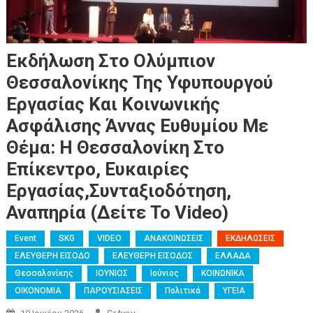
Εκδήλωση Στο Ολύμπιον
Θεσσαλονίκης Της Υφυπουργού
Εργασίας Και Κοινωνικής
Ασφάλισης Άννας Ευθυμίου Με
Θέμα: Η Θεσσαλονίκη Στο
Επίκεντρο, Ευκαιρίες
Εργασίας,συνταξιοδότηση,
Αναπηρία (Δείτε Το Video)
Event
SKG
VIDEO
ΑΝΑΚΟΙΝΩΣΕΙΣ
ΕΚΔΗΛΩΣΕΙΣ
ΕΛΕΥΘΕΡΗ ΕΙΣΟΔΟ
ΕΛΕΥΘΕΡΗ ΕΙΣΟΔΟΣ
ΕΛΛΑΔΑ
Θεσσαλονίκης
ΙΟΥΝΙΟΣ
Ιούνιος
ΚΟΙΝΩΝΙΚΑ
ΟΙΚΟΝΟΜΙΑ
ΠΑΡΟΥΣΙΑΣΕΙΣ
Πολιτικά
ΥΓΕΙΑ