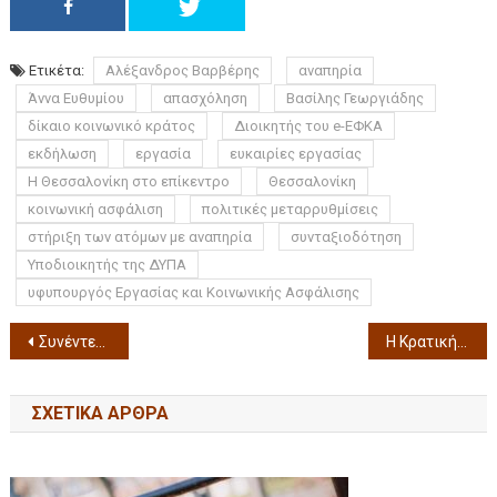
Ετικέτα:
Αλέξανδρος Βαρβέρης
αναπηρία
Άννα Ευθυμίου
απασχόληση
Βασίλης Γεωργιάδης
δίκαιο κοινωνικό κράτος
Διοικητής του e-ΕΦΚΑ
εκδήλωση
εργασία
ευκαιρίες εργασίας
Η Θεσσαλονίκη στο επίκεντρο
Θεσσαλονίκη
κοινωνική ασφάλιση
πολιτικές μεταρρυθμίσεις
στήριξη των ατόμων με αναπηρία
συνταξιοδότηση
Υποδιοικητής της ΔΥΠΑ
υφυπουργός Εργασίας και Κοινωνικής Ασφάλισης
Συνέντευξη τύπου για το 2ο FLY IN SKG SKY στην Καμάρα του Δήμου Θεσσαλονίκης και του ΑΚ Προμηθέας (Δείτε το video)
Η Κρατική Ορχήστρα Θεσσαλονίκης: Καρλ Ορφ ‘Carmina Burana’ με 3 ορχήστρες, 3 χορωδίες και 3 φημισμένοι λυρικοί τραγουδιστές από Ελλάδα, Βουλγαρία και Βόρεια Μακεδονία ενώνονται επί σκηνής και στέλνουν μήνυμα φιλίας και συνεργασίας
ΣΧΕΤΙΚΆ ΆΡΘΡΑ