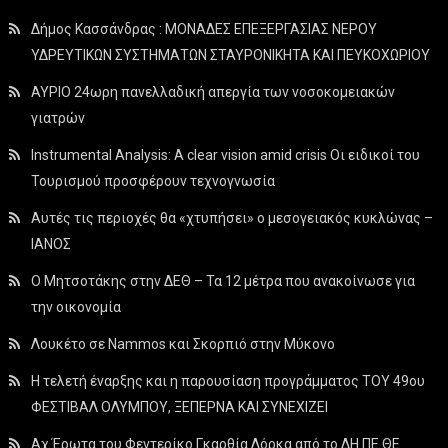
Δήμος Κασσάνδρας : ΜΟΝΑΔΕΣ ΕΠΕΞΕΡΓΑΣΙΑΣ ΝΕΡΟΥ
ΥΔΡΕΥΤΙΚΩΝ ΣΥΣΤΗΜΑΤΩΝ ΣΤΑΥΡΟΝΙΚΗΤΑ ΚΑΙ ΠΕΥΚΟΧΩΡΙΟΥ
ΑΥΡΙΟ 24ωρη πανελλαδική απεργία των νοσοκομειακών
γιατρών
Instrumental Analysis: A clear vision amid crisis Οι ειδικοί του
Τουρισμού προσφέρουν τεχνογνωσία
Αυτές τις περιοχές θα «χτυπήσει» ο μεσογειακός κυκλώνας –
ΙΑΝΟΣ
Ο Μητσοτάκης στην ΔΕΘ – Τα 12 μέτρα που ανακοίνωσε για
την οικονομία
Λουκέτο σε Nammos και Σκορπιό στην Μύκονο
Η τελετή έναρξης και η παρουσίαση προγράμματος ΤΟΥ 49ου
ΦΕΣΤΙΒΑΛ ΟΛΥΜΠΟΥ, ΞΕΠΕΡΝΑ ΚΑΙ ΣΥΝΕΧΙΖΕΙ
Αχ Έρωτα του Φεντερίκο Γκαρθία Λόρκα από το ΔΗ.ΠΕ.ΘΕ.