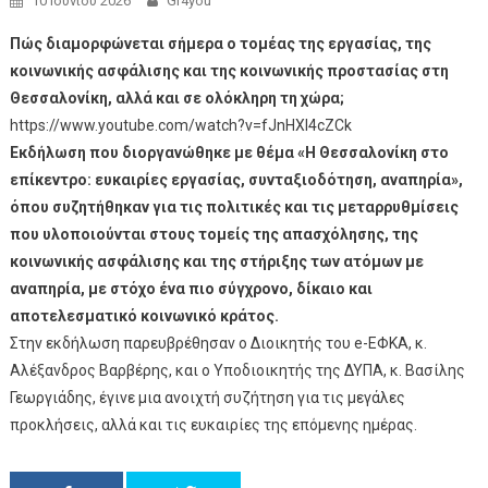
10 Ιουνίου 2026
Gr4you
Πώς διαμορφώνεται σήμερα ο τομέας της εργασίας, της
κοινωνικής ασφάλισης και της κοινωνικής προστασίας στη
Θεσσαλονίκη, αλλά και σε ολόκληρη τη χώρα;
https://www.youtube.com/watch?v=fJnHXI4cZCk
Εκδήλωση που διοργανώθηκε με θέμα «Η Θεσσαλονίκη στο
επίκεντρο: ευκαιρίες εργασίας, συνταξιοδότηση, αναπηρία»,
όπου συζητήθηκαν για τις πολιτικές και τις μεταρρυθμίσεις
που υλοποιούνται στους τομείς της απασχόλησης, της
κοινωνικής ασφάλισης και της στήριξης των ατόμων με
αναπηρία, με στόχο ένα πιο σύγχρονο, δίκαιο και
αποτελεσματικό κοινωνικό κράτος.
Στην εκδήλωση παρευβρέθησαν ο Διοικητής του e-ΕΦΚΑ, κ.
Αλέξανδρος Βαρβέρης, και ο Υποδιοικητής της ΔΥΠΑ, κ. Βασίλης
Γεωργιάδης, έγινε μια ανοιχτή συζήτηση για τις μεγάλες
προκλήσεις, αλλά και τις ευκαιρίες της επόμενης ημέρας.