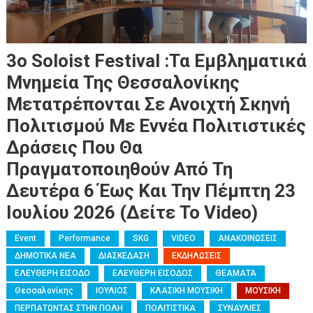
3ο Soloist Festival :Τα Εμβληματικά
Μνημεία Της Θεσσαλονίκης
Μετατρέπονται Σε Ανοιχτή Σκηνή
Πολιτισμού Με Εννέα Πολιτιστικές
Δράσεις Που Θα
Πραγματοποιηθούν Από Τη
Δευτέρα 6 Έως Και Την Πέμπτη 23
Ιουλίου 2026 (Δείτε Το Video)
Event
Performance
SKG
VIDEO
ΑΝΑΚΟΙΝΩΣΕΙΣ
ΔΗΜΟΤΙΚΑ ΝΕΑ
ΔΙΑΣΚΕΔΑΣΗ
ΕΚΔΗΛΩΣΕΙΣ
ΕΛΕΥΘΕΡΗ ΕΙΣΟΔΟ
ΕΛΕΥΘΕΡΗ ΕΙΣΟΔΟΣ
ΘΕΑΜΑΤΑ
Θεσσαλονίκης
ΙΟΥΛΙΟΣ
ΚΛΑΣΙΚΗ ΜΟΥΣΙΚΗ
ΜΟΥΣΙΚΗ
ΠΕΡΠΑΤΩΝΤΑΣ ΣΤΗΝ ΠΟΛΗ
ΠΟΛΙΤΙΣΤΙΚΑ
ΣΥΝΑΥΛΙΕΣ