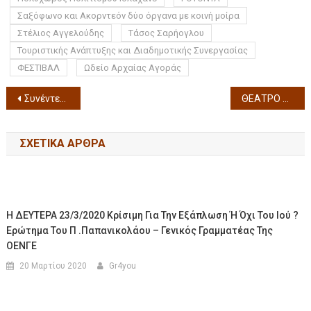
Σαξόφωνο και Ακορντεόν δύο όργανα με κοινή μοίρα
Στέλιος Αγγελούδης
Τάσος Σαρήογλου
Τουριστικής Ανάπτυξης και Διαδημοτικής Συνεργασίας
ΦΕΣΤΙΒΑΛ
Ωδείο Αρχαίας Αγοράς
Συνέντευξη τύπου από το Κ.Θ.Β.Ε. για το Καλοκαίρι 2026: «ΘΕΑΤΡΟ ΞΑΝΑ, ΜΑΖΙ, ΠΑΝΤΟΥ» (Δείτε το video)
ΘΕΑΤΡΟ ΚΗΠΟΥ ΟΙΚΟΓΕΝΕΙΑ ΤΣΕΚΜΕ Τετάρτη 8, Πέμπτη 9 & Παρασκευή 10 Ιουλίου 2026
ΣΧΕΤΙΚΆ ΆΡΘΡΑ
Η ΔΕΥΤΕΡΑ 23/3/2020 Κρίσιμη Για Την Εξάπλωση Ή Όχι Του Ιού ?
Ερώτημα Του Π .Παπανικολάου – Γενικός Γραμματέας Της
ΟΕΝΓΕ
20 Μαρτίου 2020
Gr4you