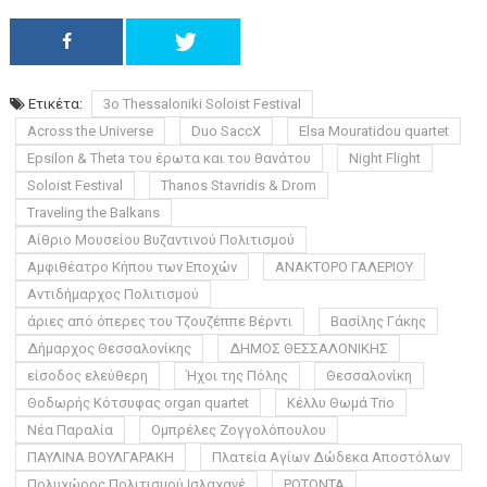
Ετικέτα:
3ο Thessaloniki Soloist Festival
Across the Universe
Duo SaccX
Elsa Mouratidou quartet
Epsilon & Theta του έρωτα και του θανάτου
Night Flight
Soloist Festival
Thanos Stavridis & Drom
Traveling the Balkans
Αίθριο Μουσείου Βυζαντινού Πολιτισμού
Αμφιθέατρο Κήπου των Εποχών
ΑΝΑΚΤΟΡΟ ΓΑΛΕΡΙΟΥ
Αντιδήμαρχος Πολιτισμού
άριες από όπερες του Τζουζέππε Βέρντι
Βασίλης Γάκης
Δήμαρχος Θεσσαλονίκης
ΔΗΜΟΣ ΘΕΣΣΑΛΟΝΙΚΗΣ
είσοδος ελεύθερη
Ήχοι της Πόλης
Θεσσαλονίκη
Θοδωρής Κότσυφας organ quartet
Κέλλυ Θωμά Trio
Νέα Παραλία
Ομπρέλες Ζογγολόπουλου
ΠΑΥΛΙΝΑ ΒΟΥΛΓΑΡΑΚΗ
Πλατεία Αγίων Δώδεκα Αποστόλων
Πολυχώρος Πολιτισμού Ισλαχανέ
ΡΟΤΟΝΤΑ