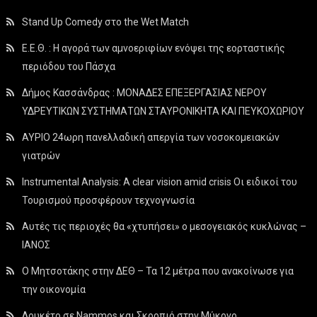
Stand Up Comedy στο the Wet Match
Ε.Ε.Θ. : Η αγορά των αμνοεριφίων ενόψει της εορταστικής
περιόδου του Πάσχα
Δήμος Κασσάνδρας : ΜΟΝΑΔΕΣ ΕΠΕΞΕΡΓΑΣΙΑΣ ΝΕΡΟΥ
ΥΔΡΕΥΤΙΚΩΝ ΣΥΣΤΗΜΑΤΩΝ ΣΤΑΥΡΟΝΙΚΗΤΑ ΚΑΙ ΠΕΥΚΟΧΩΡΙΟΥ
ΑΥΡΙΟ 24ωρη πανελλαδική απεργία των νοσοκομειακών
γιατρών
Instrumental Analysis: A clear vision amid crisis Οι ειδικοί του
Τουρισμού προσφέρουν τεχνογνωσία
Αυτές τις περιοχές θα «χτυπήσει» ο μεσογειακός κυκλώνας –
ΙΑΝΟΣ
Ο Μητσοτάκης στην ΔΕΘ – Τα 12 μέτρα που ανακοίνωσε για
την οικονομία
Λουκέτο σε Nammos και Σκορπιό στην Μύκονο