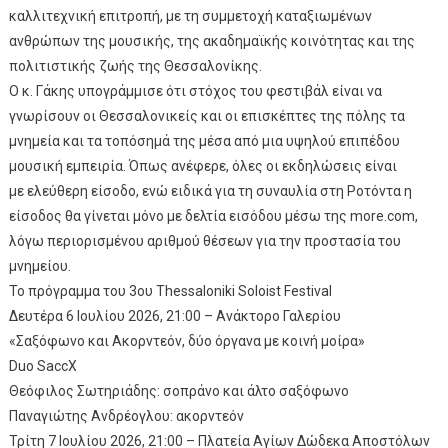
καλλιτεχνική επιτροπή, με τη συμμετοχή καταξιωμένων
ανθρώπων της μουσικής, της ακαδημαϊκής κοινότητας και της
πολιτιστικής ζωής της Θεσσαλονίκης.
Ο κ. Γάκης υπογράμμισε ότι στόχος του φεστιβάλ είναι να
γνωρίσουν οι Θεσσαλονικείς και οι επισκέπτες της πόλης τα
μνημεία και τα τοπόσημά της μέσα από μια υψηλού επιπέδου
μουσική εμπειρία. Όπως ανέφερε, όλες οι εκδηλώσεις είναι
με ελεύθερη είσοδο, ενώ ειδικά για τη συναυλία στη Ροτόντα η
είσοδος θα γίνεται μόνο με δελτία εισόδου μέσω της more.com,
λόγω περιορισμένου αριθμού θέσεων για την προστασία του
μνημείου.
Το πρόγραμμα του 3ου Thessaloniki Soloist Festival
Δευτέρα 6 Ιουλίου 2026, 21:00 – Ανάκτορο Γαλερίου
«Σαξόφωνο και Ακορντεόν, δύο όργανα με κοινή μοίρα»
Duo SaccX
Θεόφιλος Σωτηριάδης: σοπράνο και άλτο σαξόφωνο
Παναγιώτης Ανδρέογλου: ακορντεόν
Τρίτη 7 Ιουλίου 2026, 21:00 – Πλατεία Αγίων Δώδεκα Αποστόλων