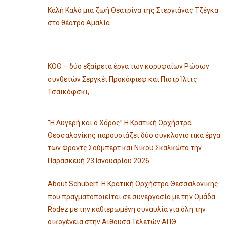
Καλή Καλό μια ζωή Θεατρίνα της Στεργιάνας Τζέγκα
στο θέατρο Αμαλία
ΚΟΘ – δύο εξαίρετα έργα των κορυφαίων Ρώσων
συνθετών Σεργκέι Προκόφιεφ και Πιοτρ Ίλιτς
Τσαϊκόφσκι,
”Η Λυγερή και ο Χάρος” Η Κρατική Ορχήστρα
Θεσσαλονίκης παρουσιάζει δύο συγκλονιστικά έργα
των Φραντς Σούμπερτ και Νίκου Σκαλκώτα την
Παρασκευή 23 Ιανουαρίου 2026
About Schubert: Η Κρατική Ορχήστρα Θεσσαλονίκης
που πραγματοποιείται σε συνεργασία με την Ομάδα
Rodez με την καθιερωμένη συναυλία για όλη την
οικογένεια στην Αίθουσα Τελετών ΑΠΘ