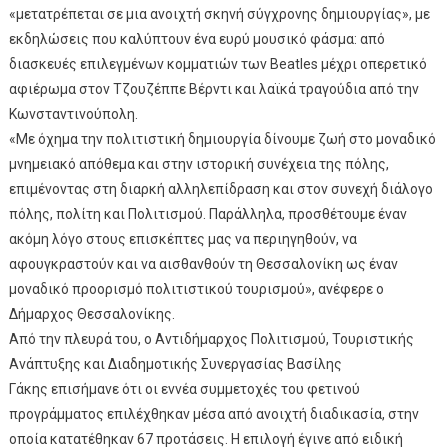
«μετατρέπεται σε μια ανοιχτή σκηνή σύγχρονης δημιουργίας», με
εκδηλώσεις που καλύπτουν ένα ευρύ μουσικό φάσμα: από
διασκευές επιλεγμένων κομματιών των Beatles μέχρι οπερετικό
αφιέρωμα στον Τζουζέππε Βέρντι και λαϊκά τραγούδια από την
Κωνσταντινούπολη.
«Με όχημα την πολιτιστική δημιουργία δίνουμε ζωή στο μοναδικό
μνημειακό απόθεμα και στην ιστορική συνέχεια της πόλης,
επιμένοντας στη διαρκή αλληλεπίδραση και στον συνεχή διάλογο
πόλης, πολίτη και Πολιτισμού. Παράλληλα, προσθέτουμε έναν
ακόμη λόγο στους επισκέπτες μας να περιηγηθούν, να
αφουγκραστούν και να αισθανθούν τη Θεσσαλονίκη ως έναν
μοναδικό προορισμό πολιτιστικού τουρισμού», ανέφερε ο
Δήμαρχος Θεσσαλονίκης.
Από την πλευρά του, ο Αντιδήμαρχος Πολιτισμού, Τουριστικής
Ανάπτυξης και Διαδημοτικής Συνεργασίας Βασίλης
Γάκης επισήμανε ότι οι εννέα συμμετοχές του φετινού
προγράμματος επιλέχθηκαν μέσα από ανοιχτή διαδικασία, στην
οποία κατατέθηκαν 67 προτάσεις. Η επιλογή έγινε από ειδική