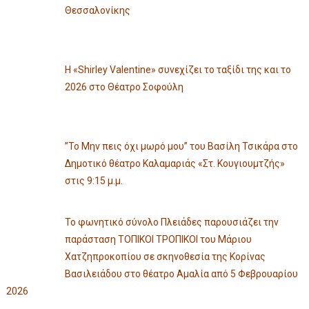
Θεσσαλονίκης
Η «Shirley Valentine» συνεχίζει το ταξίδι της και το
2026 στο Θέατρο Σοφούλη
”Το Μην πεις όχι μωρό μου” του Βασίλη Τσικάρα στο
Δημοτικό θέατρο Καλαμαριάς «Στ. Κουγιουμτζής»
στις 9:15 μ.μ.
Το φωνητικό σύνολο Πλειάδες παρουσιάζει την
παράσταση ΤΟΠΙΚΟΙ ΤΡΟΠΙΚΟΙ του Μάριου
Χατζηπροκοπίου σε σκηνοθεσία της Κορίνας
Βασιλειάδου στο θέατρο Αμαλία από 5 Φεβρουαρίου
2026