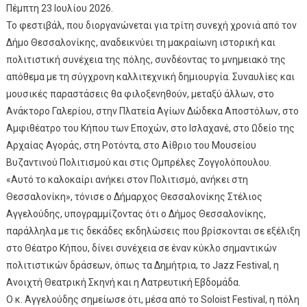
Πέμπτη 23 Ιουλίου 2026.
Το φεστιβάλ, που διοργανώνεται για τρίτη συνεχή χρονιά από τον
Δήμο Θεσσαλονίκης, αναδεικνύει τη μακραίωνη ιστορική και
πολιτιστική συνέχεια της πόλης, συνδέοντας το μνημειακό της
απόθεμα με τη σύγχρονη καλλιτεχνική δημιουργία. Συναυλίες και
μουσικές παραστάσεις θα φιλοξενηθούν, μεταξύ άλλων, στο
Ανάκτορο Γαλερίου, στην Πλατεία Αγίων Δώδεκα Αποστόλων, στο
Αμφιθέατρο του Κήπου των Εποχών, στο Ισλαχανέ, στο Ωδείο της
Αρχαίας Αγοράς, στη Ροτόντα, στο Αίθριο του Μουσείου
Βυζαντινού Πολιτισμού και στις Ομπρέλες Ζογγολόπουλου.
«Αυτό το καλοκαίρι ανήκει στον Πολιτισμό, ανήκει στη
Θεσσαλονίκη», τόνισε ο Δήμαρχος Θεσσαλονίκης Στέλιος
Αγγελούδης, υπογραμμίζοντας ότι ο Δήμος Θεσσαλονίκης,
παράλληλα με τις δεκάδες εκδηλώσεις που βρίσκονται σε εξέλιξη
στο Θέατρο Κήπου, δίνει συνέχεια σε έναν κύκλο σημαντικών
πολιτιστικών δράσεων, όπως τα Δημήτρια, το Jazz Festival, η
Ανοιχτή Θεατρική Σκηνή και η Λατρευτική Εβδομάδα.
Ο κ. Αγγελούδης σημείωσε ότι, μέσα από το Soloist Festival, η πόλη