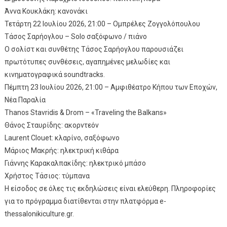
Άννα Κουκλάκη: κανονάκι
Τετάρτη 22 Ιουλίου 2026, 21:00 – Ομπρέλες Ζογγολόπουλου
Τάσος Σαρήογλου – Solo σαξόφωνο / πιάνο
Ο σολίστ και συνθέτης Τάσος Σαρήογλου παρουσιάζει
πρωτότυπες συνθέσεις, αγαπημένες μελωδίες και
κινηματογραφικά soundtracks.
Πέμπτη 23 Ιουλίου 2026, 21:00 – Αμφιθέατρο Κήπου των Εποχών,
Νέα Παραλία
Thanos Stavridis & Drom – «Traveling the Balkans»
Θάνος Σταυρίδης: ακορντεόν
Laurent Clouet: κλαρίνο, σαξόφωνο
Μάριος Μακρής: ηλεκτρική κιθάρα
Γιάννης Καρακαλπακίδης: ηλεκτρικό μπάσο
Χρήστος Τάσιος: τύμπανα
Η είσοδος σε όλες τις εκδηλώσεις είναι ελεύθερη. Πληροφορίες
για το πρόγραμμα διατίθενται στην πλατφόρμα e-
thessalonikiculture.gr.