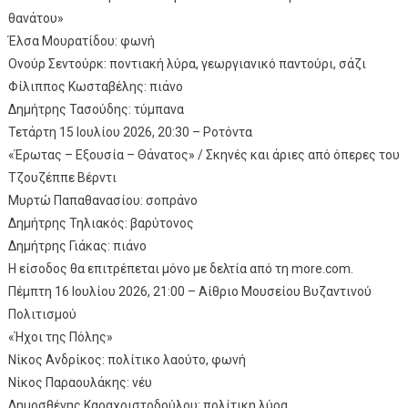
θανάτου»
Έλσα Μουρατίδου: φωνή
Ονούρ Σεντούρκ: ποντιακή λύρα, γεωργιανικό παντούρι, σάζι
Φίλιππος Κωσταβέλης: πιάνο
Δημήτρης Τασούδης: τύμπανα
Τετάρτη 15 Ιουλίου 2026, 20:30 – Ροτόντα
«Έρωτας – Εξουσία – Θάνατος» / Σκηνές και άριες από όπερες του
Τζουζέππε Βέρντι
Μυρτώ Παπαθανασίου: σοπράνο
Δημήτρης Τηλιακός: βαρύτονος
Δημήτρης Γιάκας: πιάνο
Η είσοδος θα επιτρέπεται μόνο με δελτία από τη more.com.
Πέμπτη 16 Ιουλίου 2026, 21:00 – Αίθριο Μουσείου Βυζαντινού
Πολιτισμού
«Ήχοι της Πόλης»
Νίκος Ανδρίκος: πολίτικο λαούτο, φωνή
Νίκος Παραουλάκης: νέυ
Δημοσθένης Καραχριστοδούλου: πολίτικη λύρα