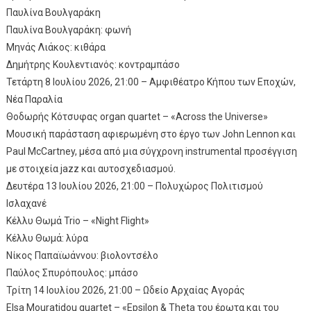
Παυλίνα Βουλγαράκη
Παυλίνα Βουλγαράκη: φωνή
Μηνάς Λιάκος: κιθάρα
Δημήτρης Κουλεντιανός: κοντραμπάσο
Τετάρτη 8 Ιουλίου 2026, 21:00 – Αμφιθέατρο Κήπου των Εποχών,
Νέα Παραλία
Θοδωρής Κότσυφας organ quartet – «Across the Universe»
Μουσική παράσταση αφιερωμένη στο έργο των John Lennon και
Paul McCartney, μέσα από μια σύγχρονη instrumental προσέγγιση
με στοιχεία jazz και αυτοσχεδιασμού.
Δευτέρα 13 Ιουλίου 2026, 21:00 – Πολυχώρος Πολιτισμού
Ισλαχανέ
Κέλλυ Θωμά Trio – «Night Flight»
Κέλλυ Θωμά: λύρα
Νίκος Παπαϊωάννου: βιολοντσέλο
Παύλος Σπυρόπουλος: μπάσο
Τρίτη 14 Ιουλίου 2026, 21:00 – Ωδείο Αρχαίας Αγοράς
Elsa Mouratidou quartet – «Epsilon & Theta του έρωτα και του