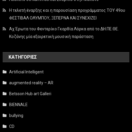
Η τελετή έναρξης και η παρουσίαση προγράμματος ΤΟΥ 49ου
ΦΕΣΤΙΒΑΛ ΟΛΥΜΠΟΥ, ΞΕΠΕΡΝΑ ΚΑΙ ΣΥΝΕΧΙΖΕΙ
Αχ Έρωτα του Φεντερίκο Γκαρθία Λόρκα από το ΔΗ.ΠΕ.ΘΕ.
Κοζάνης μία εξαιρετική μουσική παράσταση
KΑΤΗΓΟΡΊΕΣ
Artificial Intelligent
augmented reality – AR
Betsson Hub art Galleri
BIENNALE
bullying
CD