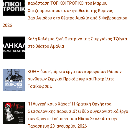
παράσταση ΤΟΠΙΚΟΙ ΤΡΟΠΙΚΟΙ του Μάριου
Χατζηπροκοπίου σε σκηνοθεσία της Κορίνας
Βασιλειάδου στο θέατρο Αμαλία από 5 Φεβρουαρίου
2026
Καλή Καλό μια ζωή Θεατρίνα της Στεργιάνας Τζέγκα
στο θέατρο Αμαλία
ΚΟΘ – δύο εξαίρετα έργα των κορυφαίων Ρώσων
συνθετών Σεργκέι Προκόφιεφ και Πιοτρ Ίλιτς
Τσαϊκόφσκι,
”Η Λυγερή και ο Χάρος” Η Κρατική Ορχήστρα
Θεσσαλονίκης παρουσιάζει δύο συγκλονιστικά έργα
των Φραντς Σούμπερτ και Νίκου Σκαλκώτα την
Παρασκευή 23 Ιανουαρίου 2026