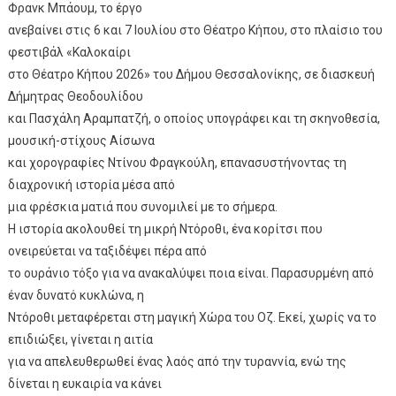
Φρανκ Μπάουμ, το έργο
ανεβαίνει στις 6 και 7 Ιουλίου στο Θέατρο Κήπου, στο πλαίσιο του
φεστιβάλ «Καλοκαίρι
στο Θέατρο Κήπου 2026» του Δήμου Θεσσαλονίκης, σε διασκευή
Δήμητρας Θεοδουλίδου
και Πασχάλη Αραμπατζή, ο οποίος υπογράφει και τη σκηνοθεσία,
μουσική-στίχους Αίσωνα
και χορογραφίες Ντίνου Φραγκούλη, επανασυστήνοντας τη
διαχρονική ιστορία μέσα από
μια φρέσκια ματιά που συνομιλεί με το σήμερα.
Η ιστορία ακολουθεί τη μικρή Ντόροθι, ένα κορίτσι που
ονειρεύεται να ταξιδέψει πέρα από
το ουράνιο τόξο για να ανακαλύψει ποια είναι. Παρασυρμένη από
έναν δυνατό κυκλώνα, η
Ντόροθι μεταφέρεται στη μαγική Χώρα του Οζ. Εκεί, χωρίς να το
επιδιώξει, γίνεται η αιτία
για να απελευθερωθεί ένας λαός από την τυραννία, ενώ της
δίνεται η ευκαιρία να κάνει