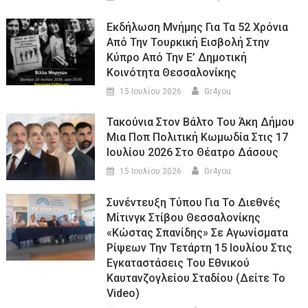
Εκδήλωση Μνήμης Για Τα 52 Χρόνια
Από Την Τουρκική Εισβολή Στην
Κύπρο Από Την Ε’ Δημοτική
Κοινότητα Θεσσαλονίκης
15 Ιουλίου 2026
Gr4you
Τακούνια Στον Βάλτο Του Άκη Δήμου
Μια Ποπ Πολιτική Κωμωδία Στις 17
Ιουλίου 2026 Στο Θέατρο Δάσους
15 Ιουλίου 2026
Gr4you
Συνέντευξη Τύπου Για Το Διεθνές
Μίτινγκ Στίβου Θεσσαλονίκης
«Κώστας Σπανίδης» Σε Αγωνίσματα
Ρίψεων Την Τετάρτη 15 Ιουλίου Στις
Εγκαταστάσεις Του Εθνικού
Καυτανζογλείου Σταδίου (Δείτε Το
Video)