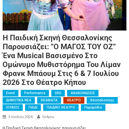
Η Παιδική Σκηνή Θεσσαλονίκης
Παρουσιάζει: ”Ο ΜΑΓΟΣ ΤΟΥ ΟΖ”
Ένα Musical Βασισμένο Στο
Ομώνυμο Μυθιστόρημα Του Λίμαν
Φρανκ Μπάουμ Στις 6 & 7 Ιουλίου
2026 Στο Θέατρο Κήπου
Event
Performance
SKG
ΑΝΑΚΟΙΝΩΣΕΙΣ
ΔΗΜΟΤΙΚΑ ΝΕΑ
ΘΕΑΜΑΤΑ
ΘΕΑΤΡΟ
Θεσσαλονίκης
ΙΟΥΛΙΟΣ
ΠΑΙΔΙ
ΠΑΙΔΙΚΟ ΘΕΑΤΡΟ
Παραμύθια
3 Ιουλίου 2026
Gr4you
Η Παιδική Σκηνή Θεσσαλονίκης παρουσιάζει: