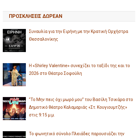
ΠΡΟΣΚΛΗΣΕΙΣ ΔΩΡΕΑΝ
Συναυλία για την Ειρήνη με την Κρατική Ορχήστρα
Θεσσαλονίκης
Η «Shirley Valentine» συνεχίζει το ταξίδι της και το
2026 στο Θέατρο Σοφούλη
”Το Μην πεις όχι μωρό μου” του Βασίλη Τσικάρα στο
Δημοτικό θέατρο Καλαμαριάς «Στ. Κουγιουμτζής»
στις 9:15 μ.μ.
Το φωνητικό σύνολο Πλειάδες παρουσιάζει την