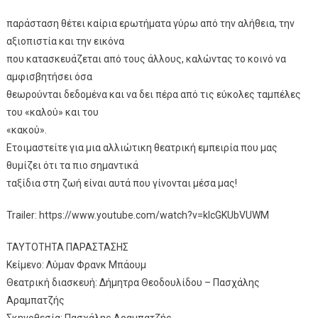
παράσταση θέτει καίρια ερωτήματα γύρω από την αλήθεια, την
αξιοπιστία και την εικόνα
που κατασκευάζεται από τους άλλους, καλώντας το κοινό να
αμφισβητήσει όσα
θεωρούνται δεδομένα και να δει πέρα από τις εύκολες ταμπέλες
του «καλού» και του
«κακού».
Ετοιμαστείτε για μια αλλιώτικη θεατρική εμπειρία που μας
θυμίζει ότι τα πιο σημαντικά
ταξίδια στη ζωή είναι αυτά που γίνονται μέσα μας!
Trailer: https://www.youtube.com/watch?v=kIcGKUbVUWM
ΤΑΥΤΟΤΗΤΑ ΠΑΡΑΣΤΑΣΗΣ
Κείμενο: Λύμαν Φρανκ Μπάουμ
Θεατρική διασκευή: Δήμητρα Θεοδουλίδου – Πασχάλης
Αραμπατζής