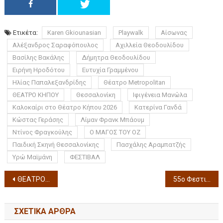
Ετικέτα:
Karen Gkiounasian
Playwalk
Αίσωνας
Αλέξανδρος Σαραφόπουλος
Αχιλλεία Θεοδουλίδου
Βασίλης Βακάλης
Δήμητρα Θεοδουλίδου
Ειρήνη Ηροδότου
Ευτυχία Γραμμένου
Ηλίας Παπαλεξανδρίδης
Θέατρο Metropolitan
ΘΕΑΤΡΟ ΚΗΠΟΥ
Θεσσαλονίκη
Ιφιγένεια Μανώλα
Καλοκαίρι στο Θέατρο Κήπου 2026
Κατερίνα Γανδά
Κώστας Γεράσης
Λίμαν Φρανκ Μπάουμ
Ντίνος Φραγκούλης
Ο ΜΑΓΟΣ ΤΟΥ ΟΖ
Παιδική Σκηνή Θεσσαλονίκης
Πασχάλης Αραμπατζής
Υρώ Μαϊμάνη
ΦΕΣΤΙΒΑΛ
ΘΕΑΤΡΟ ΔΑΣΟΥΣ ΠΕΡΣΕΣ ΤΟΥ ΑΙΣΧΥΛΟΥ Πέμπτη 9 & Παρασκευή 10 Ιουλίου 2026
55ο Φεστιβάλ Ολύμπου ΕΙΚΑΣΤΙΚΕΣ ΕΚΘΕΣΕΙΣ 2026 Εγκαίνια στις 5 Ιουλίου και ώρα 21:30 στο Κέντρο Μεσογειακών Ψηφιδωτών Δίου
ΣΧΕΤΙΚΆ ΆΡΘΡΑ