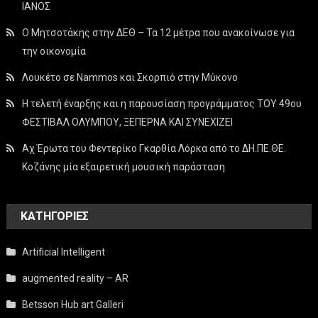
ΙΑΝΟΣ
Ο Μητσοτάκης στην ΔΕΘ – Τα 12 μέτρα που ανακοίνωσε για
την οικονομία
Λουκέτο σε Nammos και Σκορπιό στην Μύκονο
Η τελετή έναρξης και η παρουσίαση προγράμματος ΤΟΥ 49ου
ΦΕΣΤΙΒΑΛ ΟΛΥΜΠΟΥ, ΞΕΠΕΡΝΑ ΚΑΙ ΣΥΝΕΧΙΖΕΙ
Αχ Έρωτα του Φεντερίκο Γκαρθία Λόρκα από το ΔΗ.ΠΕ.ΘΕ.
Κοζάνης μία εξαιρετική μουσική παράσταση
KΑΤΗΓΟΡΊΕΣ
Artificial Intelligent
augmented reality – AR
Betsson Hub art Galleri