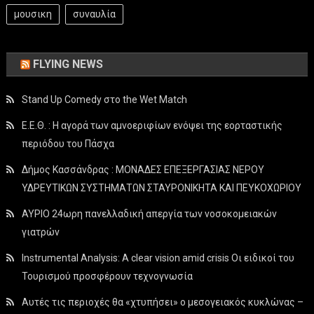
μουσικη
συναυλία
FLYING NEWS
Stand Up Comedy στο the Wet Match
Ε.Ε.Θ. : Η αγορά των αμνοεριφίων ενόψει της εορταστικής
περιόδου του Πάσχα
Δήμος Κασσάνδρας : ΜΟΝΑΔΕΣ ΕΠΕΞΕΡΓΑΣΙΑΣ ΝΕΡΟΥ
ΥΔΡΕΥΤΙΚΩΝ ΣΥΣΤΗΜΑΤΩΝ ΣΤΑΥΡΟΝΙΚΗΤΑ ΚΑΙ ΠΕΥΚΟΧΩΡΙΟΥ
ΑΥΡΙΟ 24ωρη πανελλαδική απεργία των νοσοκομειακών
γιατρών
Instrumental Analysis: A clear vision amid crisis Οι ειδικοί του
Τουρισμού προσφέρουν τεχνογνωσία
Αυτές τις περιοχές θα «χτυπήσει» ο μεσογειακός κυκλώνας –