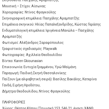
Σκηνοθεσία: Πασχάλης Αραμπατζής
Μουσική – Στίχοι: Αίσωνας
Χορογραφίες: Ντίνος Φραγκούλης
Σκηνογραφική επιμέλεια: Πασχάλης Αραμπατζής
Επιμέλεια σκηνικού: Ηλίας Παπαλεξανδρίδης, Κώστας Γεράσης
Ενδυματολογική επιμέλεια: Ιφιγένεια Μανώλα – Πασχάλης
Αραμπατζής
Φωτισμοί: Αλέξανδρος Σαραφόπουλος
Γραφιστικός σχεδιασμός: Playwalk
Φωτογραφίες: Αχιλλεία Θεοδουλίδου
Βίντεο: Karen Gkiounasian
Επικοινωνία: Ευτυχία Γραμμένου, Υρώ Μαϊμάνη
Παραγωγή: Παιδική Σκηνή Θεσσαλονίκης
Παίζουν (με αλφαβητική σειρά): Βασίλης Βακάλης, Κατερίνα
Γανδά, Ειρήνη Ηροδότου,
Δήμητρα Θεοδουλίδου, Ντίνος Φραγκούλης
ΠΛΗΡΟΦΟΡΙΕΣ
Χώρος: Θέατρο Κήπου (Τσιμισκή 153, 546 21, έναντι ΧΑΝΘ,