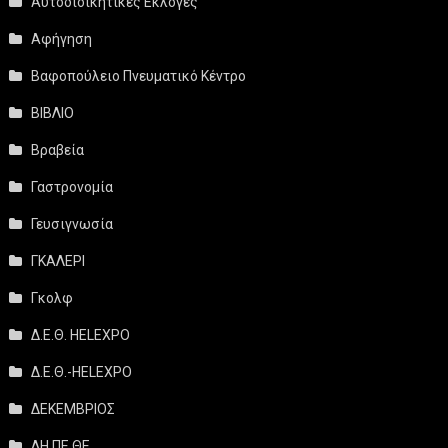
Αυτοδιοικητικές Εκλογές
Αφήγηση
Βαφοπούλειο Πνευματικό Κέντρο
ΒΙΒΛΙΟ
Βραβεία
Γαστρονομία
Γευσιγνωσία
ΓΚΑΛΕΡΙ
Γκολφ
Δ.Ε.Θ. HELEXPO
Δ.Ε.Θ.-HELEXPO
ΔΕΚΕΜΒΡΙΟΣ
ΔΗ.ΠΕ.ΘΕ.