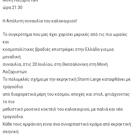
Μονή Λαζαριστών
ώρα 21.30
Η Απόλυτη συναυλία του καλοκαιριού!
Το συγκρότημα που μας έχει χαρίσει μερικές από τις πιο ωραίες
και
κοσμοπολίτικες βραδιές επιστρέφει στην Ελλάδα για μια
μοναδική
συναυλία, στις 20 Ιουλίου, στη Θεσσαλονίκη στη Μονή
Λαζαριστών.
Το πολυμελές σχήμα με την εκρηκτική Storm Large καταφθάνει με
τραγούδια
από διαφορετικά μέρη του κόσμου, εποχές και στυλ, φτιάχνοντας
το πιο
μεθυστικό μουσικό κοκτέιλ του καλοκαιριού, με παλιά και νέα
τραγούδια.
Κάθε τους εμφάνιση είναι ένα συναρπαστικό κράμα από εκρηκτική
σκηνική