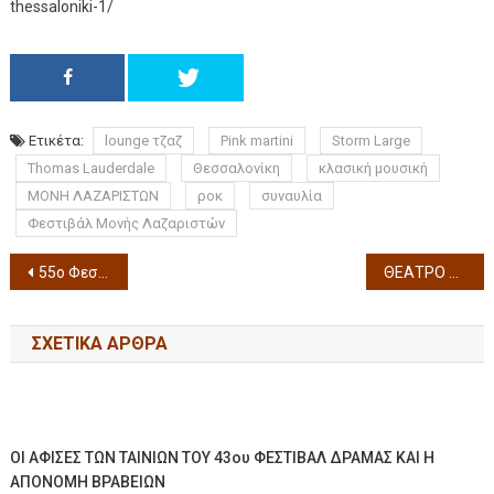
thessaloniki-1/
Ετικέτα:
lounge τζαζ
Pink martini
Storm Large
Thomas Lauderdale
Θεσσαλονίκη
κλασική μουσική
ΜΟΝΗ ΛΑΖΑΡΙΣΤΩΝ
ροκ
συναυλία
Φεστιβάλ Μονής Λαζαριστών
55ο Φεστιβάλ Ολύμπου ΕΙΚΑΣΤΙΚΕΣ ΕΚΘΕΣΕΙΣ 2026 Εγκαίνια στις 5 Ιουλίου και ώρα 21:30 στο Κέντρο Μεσογειακών Ψηφιδωτών Δίου
ΘΕΑΤΡΟ ΔΑΣΟΥΣ «ΠΡΙΝ και ΜΕΤΑ – τα παιδιά» την Δευτέρα 13 Ιουλίου 2026
ΣΧΕΤΙΚΆ ΆΡΘΡΑ
ΟΙ ΑΦΙΣΕΣ ΤΩΝ ΤΑΙΝΙΩΝ ΤΟΥ 43ου ΦΕΣΤΙΒΑΛ ΔΡΑΜΑΣ ΚΑΙ Η
ΑΠΟΝΟΜΗ ΒΡΑΒΕΙΩΝ