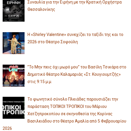
Συναυλία για την Ειρήνη με την Κρατική Ορχήστρα
Θεσσαλονίκης
Η «Shirley Valentine» συνεχίζει το ταξίδι της και το
2026 στο Θέατρο Σοφούλη
”Το Μην πεις όχι μωρό μου” του Βασίλη Τσικάρα στο
Δημοτικό θέατρο Καλαμαριάς «Στ. Κουγιουμτζής»
στις 9:15 μ.μ.
Το φωνητικό σύνολο Πλειάδες παρουσιάζει την
παράσταση ΤΟΠΙΚΟΙ ΤΡΟΠΙΚΟΙ του Μάριου
Χατζηπροκοπίου σε σκηνοθεσία της Κορίνας
Βασιλειάδου στο θέατρο Αμαλία από 5 Φεβρουαρίου
2026