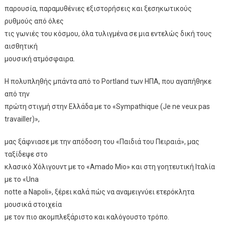
παρουσία, παραμυθένιες εξιστορήσεις και ξεσηκωτικούς
ρυθμούς από όλες
τις γωνιές του κόσμου, όλα τυλιγμένα σε μια εντελώς δική τους
αισθητική
μουσική ατμόσφαιρα.
Η πολυπληθής μπάντα από το Portland των ΗΠΑ, που αγαπήθηκε
από την
πρώτη στιγμή στην Ελλάδα με το «Sympathique (Je ne veux pas
travailler)»,
μας ξάφνιασε με την απόδοση του «Παιδιά του Πειραιά», μας
ταξίδεψε στο
κλασικό Χόλιγουντ με το «Amado Mio» και στη γοητευτική Ιταλία
με το «Una
notte a Napoli», ξέρει καλά πώς να αναμειγνύει ετερόκλητα
μουσικά στοιχεία
με τον πιο ακομπλεξάριστο και καλόγουστο τρόπο.