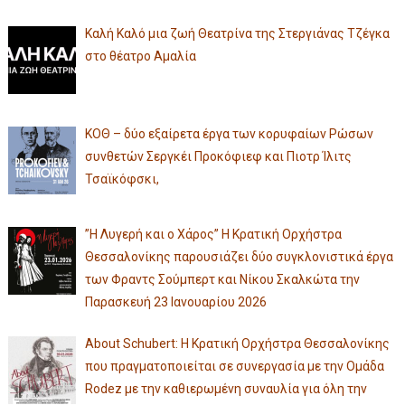
Καλή Καλό μια ζωή Θεατρίνα της Στεργιάνας Τζέγκα
στο θέατρο Αμαλία
ΚΟΘ – δύο εξαίρετα έργα των κορυφαίων Ρώσων
συνθετών Σεργκέι Προκόφιεφ και Πιοτρ Ίλιτς
Τσαϊκόφσκι,
”Η Λυγερή και ο Χάρος” Η Κρατική Ορχήστρα
Θεσσαλονίκης παρουσιάζει δύο συγκλονιστικά έργα
των Φραντς Σούμπερτ και Νίκου Σκαλκώτα την
Παρασκευή 23 Ιανουαρίου 2026
About Schubert: Η Κρατική Ορχήστρα Θεσσαλονίκης
που πραγματοποιείται σε συνεργασία με την Ομάδα
Rodez με την καθιερωμένη συναυλία για όλη την