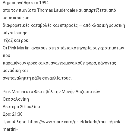
Δημιουργήθηκε το 1994
από τον πιανίστα Thomas Lauderdale και απαρτίζεται από
μουσικούς με
διαφορετικές καταβολές και επιρροές — από κλασική μουσική
μέχρι lounge
,τζαζ και ροκ.
Οι Pink Martini ανήκουν στη σπάνια κατηγορία συγκροτημάτων
που
παραμένουν φρέσκα και ανανεωμένα κάθε φορά, κάνοντας
μοναδική και
ανεπανάληπτη κάθε συναυλία τους.
Pink Martini στο Φεστιβάλ της Μονής Λαζαριστών
Θεσσαλονίκη
Δευτέρα 20 Ιουλίου
Ώρα: 21:30
Προπώληση: https://www.more.com/gr-el/tickets/music/pink-
martini-