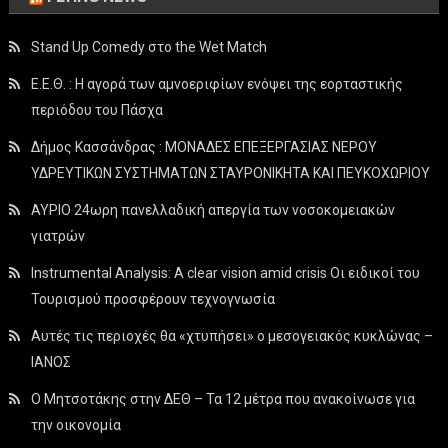
Stand Up Comedy στο the Wet Match
Ε.Ε.Θ. : Η αγορά των αμνοεριφίων ενόψει της εορταστικής
περιόδου του Πάσχα
Δήμος Κασσάνδρας : ΜΟΝΑΔΕΣ ΕΠΕΞΕΡΓΑΣΙΑΣ ΝΕΡΟΥ
ΥΔΡΕΥΤΙΚΩΝ ΣΥΣΤΗΜΑΤΩΝ ΣΤΑΥΡΟΝΙΚΗΤΑ ΚΑΙ ΠΕΥΚΟΧΩΡΙΟΥ
ΑΥΡΙΟ 24ωρη πανελλαδική απεργία των νοσοκομειακών
γιατρών
Instrumental Analysis: A clear vision amid crisis Οι ειδικοί του
Τουρισμού προσφέρουν τεχνογνωσία
Αυτές τις περιοχές θα «χτυπήσει» ο μεσογειακός κυκλώνας –
ΙΑΝΟΣ
Ο Μητσοτάκης στην ΔΕΘ – Τα 12 μέτρα που ανακοίνωσε για
την οικονομία