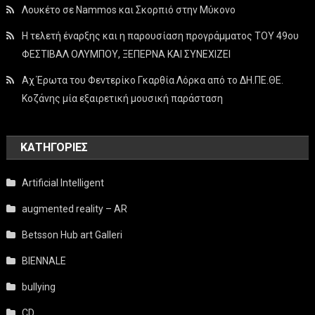
Λουκέτο σε Nammos και Σκορπιό στην Μύκονο
Η τελετή έναρξης και η παρουσίαση προγράμματος ΤΟΥ 49ου
ΦΕΣΤΙΒΑΛ ΟΛΥΜΠΟΥ, ΞΕΠΕΡΝΑ ΚΑΙ ΣΥΝΕΧΙΖΕΙ
Αχ Έρωτα του Φεντερίκο Γκαρθία Λόρκα από το ΔΗ.ΠΕ.ΘΕ.
Κοζάνης μία εξαιρετική μουσική παράσταση
KΑΤΗΓΟΡΊΕΣ
Artificial Intelligent
augmented reality – AR
Betsson Hub art Galleri
BIENNALE
bullying
CD