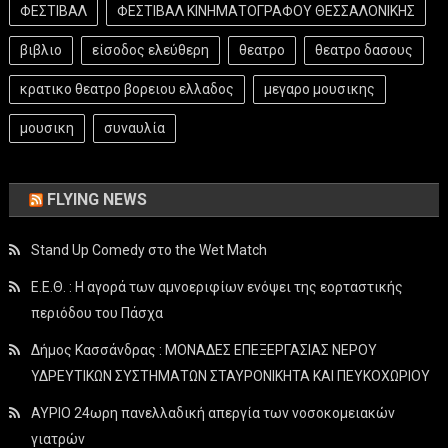
ΦΕΣΤΙΒΑΛ
ΦΕΣΤΙΒΑΛ ΚΙΝΗΜΑΤΟΓΡΑΦΟΥ ΘΕΣΣΑΛΟΝΙΚΗΣ
βιβλιο
είσοδος ελεύθερη
θεατρο
θεατρο δασους
κρατικο θεατρο βορειου ελλαδος
μεγαρο μουσικης
μουσικη
συναυλία
FLYING NEWS
Stand Up Comedy στο the Wet Match
Ε.Ε.Θ. : Η αγορά των αμνοεριφίων ενόψει της εορταστικής
περιόδου του Πάσχα
Δήμος Κασσάνδρας : ΜΟΝΑΔΕΣ ΕΠΕΞΕΡΓΑΣΙΑΣ ΝΕΡΟΥ
ΥΔΡΕΥΤΙΚΩΝ ΣΥΣΤΗΜΑΤΩΝ ΣΤΑΥΡΟΝΙΚΗΤΑ ΚΑΙ ΠΕΥΚΟΧΩΡΙΟΥ
ΑΥΡΙΟ 24ωρη πανελλαδική απεργία των νοσοκομειακών
γιατρών