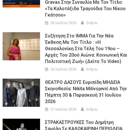
Gravas Στην Συναυλία Με Τον Τίτλο:
«τα Καλοτάξιδα Τραγούδια Του Νίκου
Γκάτσου»
26 Ιουλίου 2026
Gr4you
Συζήτηση Στο ΙΜΜΑ Για Την Νέα
Έκθεση Με Τον Τίτλο : «Η
Θεσσαλονίκη Στα Τέλη Του 19ου –
Αρχές Του 20ού Αιώνα: Κοινωνική Και
Πολιτιστική Ζωή».(Δείτε Το Video)
26 Ιουλίου 2026
Gr4you
ΘΕΑΤΡΟ ΔΑΣΟΥΣ Ευριπίδη ΜΗΔΕΙΑ
Σκηνοθεσία: Nikita Milivojević Από Την
Πέμπτη 30 & Παρασκευή 31 Ιουλίου
2026
21 Ιουλίου 2026
Gr4you
ΣΤΡΑΚΑΣΤΡΟΥΚΕΣ Του Δημήτρη
Σαμόλη Σε ΚΑΛΟΚΑΙΡΙΝΗ ΠΕΡΙΟΔΕΙΑ