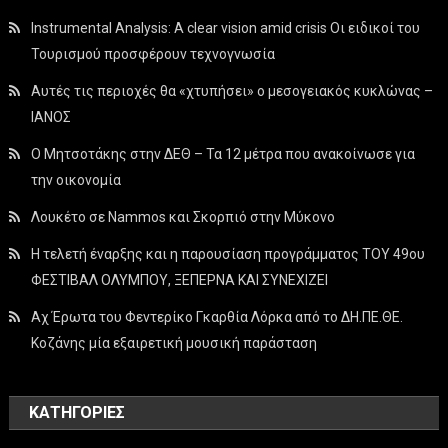
Instrumental Analysis: A clear vision amid crisis Οι ειδικοί του
Τουρισμού προσφέρουν τεχνογνωσία
Αυτές τις περιοχές θα «χτυπήσει» ο μεσογειακός κυκλώνας –
ΙΑΝΟΣ
Ο Μητσοτάκης στην ΔΕΘ – Τα 12 μέτρα που ανακοίνωσε για
την οικονομία
Λουκέτο σε Nammos και Σκορπιό στην Μύκονο
Η τελετή έναρξης και η παρουσίαση προγράμματος ΤΟΥ 49ου
ΦΕΣΤΙΒΑΛ ΟΛΥΜΠΟΥ, ΞΕΠΕΡΝΑ ΚΑΙ ΣΥΝΕΧΙΖΕΙ
Αχ Έρωτα του Φεντερίκο Γκαρθία Λόρκα από το ΔΗ.ΠΕ.ΘΕ.
Κοζάνης μία εξαιρετική μουσική παράσταση
KΑΤΗΓΟΡΊΕΣ