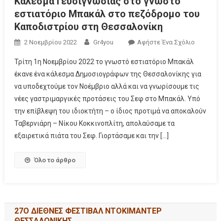
Κάλεσμα Γευσιγνωσίας στο γνωστό
εστιατόριο Μπακάλ στο πεζόδρομο του
Καποδιστρίου στη Θεσσαλονίκη
2 Νοεμβρίου 2022
Gr4you
Αφήστε Ένα Σχόλιο
Τρίτη 1η Νοεμβρίου 2022 το γνωστό εστιατόριο Μπακάλ
έκανε ένα κάλεσμα Δημοσιογράφων της Θεσσαλονίκης για
να υποδεχτούμε τον Νοέμβριο αλλά και να γνωρίσουμε τις
νέες γαστριμαργικές προτάσεις του Σεφ στο Μπακάλ. Υπό
την επίβλεψη του ιδιοκτήτη – ο ίδιος προτιμά να αποκαλούν
Ταβερνιάρη – Νίκου Κοκκινοπλίτη, απολαύσαμε τα
εξαιρετικά πιάτα του Σεφ. Γιορτάσαμε και την […]
Όλο το άρθρο
27Ο ΔΙΕΘΝΕΣ ΦΕΣΤΙΒΑΛ ΝΤΟΚΙΜΑΝΤΕΡ
ΘΕΣΣΑΛΟΝΙΚΗΣ