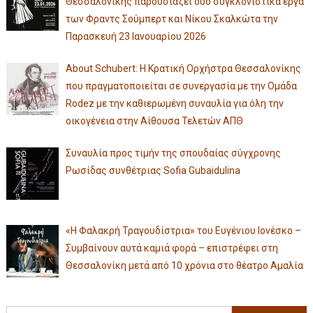
Θεσσαλονίκης παρουσιάζει δύο συγκλονιστικά έργα
των Φραντς Σούμπερτ και Νίκου Σκαλκώτα την
Παρασκευή 23 Ιανουαρίου 2026
About Schubert: Η Κρατική Ορχήστρα Θεσσαλονίκης
που πραγματοποιείται σε συνεργασία με την Ομάδα
Rodez με την καθιερωμένη συναυλία για όλη την
οικογένεια στην Αίθουσα Τελετών ΑΠΘ
Συναυλία προς τιμήν της σπουδαίας σύγχρονης
Ρωσίδας συνθέτριας Sofia Gubaidulina
«Η Φαλακρή Τραγουδίστρια» του Ευγένιου Ιονέσκο –
Συμβαίνουν αυτά καμιά φορά – επιστρέφει στη
Θεσσαλονίκη μετά από 10 χρόνια στο θέατρο Αμαλία