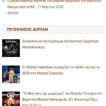
Ο μεγαλοπρεπής κερατάς του Φερνάν Κρομλένκ στο Βασιλικό
Θέατρο από το ΚΘ...
11 Μαρτίου 2020
ΘΑΛΕΙΑ
ΠΡΟΣΚΛΗΣΕΙΣ ΔΩΡΕΑΝ
Συναυλία για την Ειρήνη με την Κρατική Ορχήστρα
Θεσσαλονίκης
Η «Shirley Valentine» συνεχίζει το ταξίδι της και το
2026 στο Θέατρο Σοφούλη
”Το Μην πεις όχι μωρό μου” του Βασίλη Τσικάρα στο
Δημοτικό θέατρο Καλαμαριάς «Στ. Κουγιουμτζής»
στις 9:15 μ.μ.