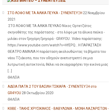
ΒΙΝΤΕΟ – ΣΥΝΕΝΤΕΥΞΕΙΣ
ΣΤΟ ΛΟΦΟ ΜΕ ΤΑ ΑΛΙΚΑ ΠΕΥΚΑ - ΣΥΝΕΝΤΕΥΞΗ
22 Νοεμβρίου
2021
ΣΤΟ ΛΟΦΟ ΜΕ ΤΑ ΑΛΙΚΑ ΠΕΥΚΑΟ Νίκος Ορτετζάτος
σκηνοθέτης της παράστασης - στο λόφο με τα άλυκα πεύκα -
μιλάει στον Γρηγόρη Γρηγορά - GR4YOU . Video παράστασης:
https://www.youtube.com/watch?v=HfEPQ... Η ΠΑΡΑΣΤΑΣΗ
ΘΕΑΤΡΟ ΑΜΑΛΙΑ Η παράσταση ακολουθώντας τα βήματα του
νέου Τζιάκοπο, που τον οδηγούν ανεπιστρεπτί σε μια
λυτρωτική αυτοκτονία, θέλει να σκιαγραφήσει την εικόνα μιας
[…]
ΘΑΛΕΙΑ
ΑΔΕΙΑ ΠΙΑΤΑ 2 ΤΟΥ ΒΑΣΙΛΗ ΤΣΙΚΑΡΑ - ΣΥΝΕΝΤΕΥΞΗ στο
GR4YOU
28 Οκτωβρίου 2020
ΘΑΛΕΙΑ
ΚΘΒΕ - ΤΑΚΗΣ ΧΡΥΣΙΚΑΚΟΣ - ΒΑΒΥΛΩΝΙΑ - ΜΟΝΗ ΛΑΖΑΡΙΣΤΩΝ -