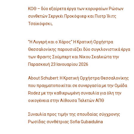
ΚΟΘ – δύο εξαίρετα έργα των κορυφαίων Ρώσων
συνθετών Σεργκέι Προκόφιεφ και Πιοτρ Ίλιτς
Τσαϊκόφσκι,
”Η Λυγερή και ο Χάρος” Η Κρατική Ορχήστρα
Θεσσαλονίκης παρουσιάζει δύο συγκλονιστικά έργα
των Φραντς Σούμπερτ και Νίκου Σκαλκώτα την
Παρασκευή 23 Ιανουαρίου 2026
About Schubert: Η Κρατική Ορχήστρα Θεσσαλονίκης
που πραγματοποιείται σε συνεργασία με την Ομάδα
Rodez με την καθιερωμένη συναυλία για όλη την
οικογένεια στην Αίθουσα Τελετών ΑΠΘ
Συναυλία προς τιμήν της σπουδαίας σύγχρονης
Ρωσίδας συνθέτριας Sofia Gubaidulina