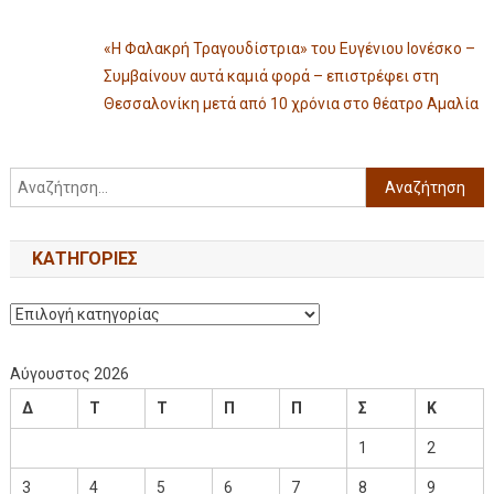
«Η Φαλακρή Τραγουδίστρια» του Ευγένιου Ιονέσκο –
Συμβαίνουν αυτά καμιά φορά – επιστρέφει στη
Θεσσαλονίκη μετά από 10 χρόνια στο θέατρο Αμαλία
KΑΤΗΓΟΡΊΕΣ
Αύγουστος 2026
Δ
Τ
Τ
Π
Π
Σ
Κ
1
2
3
4
5
6
7
8
9