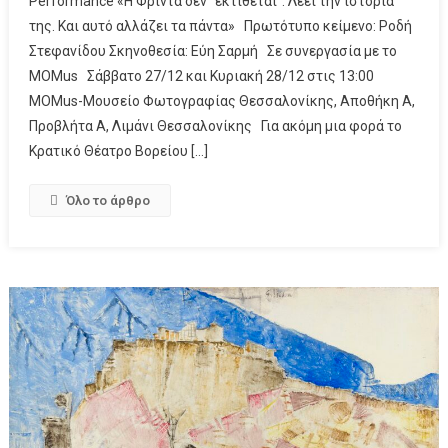
Performance «Η Φρίντα δεν “εκτίθεται”. Λέει την ιστορία
της. Και αυτό αλλάζει τα πάντα» Πρωτότυπο κείμενο: Ροδή
Στεφανίδου Σκηνοθεσία: Εύη Σαρμή Σε συνεργασία με το
MΟΜus Σάββατο 27/12 και Κυριακή 28/12 στις 13:00
MOMus-Μουσείο Φωτογραφίας Θεσσαλονίκης, Αποθήκη Α,
Προβλήτα Α, Λιμάνι Θεσσαλονίκης Για ακόμη μια φορά το
Κρατικό Θέατρο Βορείου […]
Όλο το άρθρο