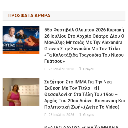
ΠΡΟΣΦΑΤΑ ΑΡΘΡΑ
55ο Φεστιβάλ Ολύμπου 2026 Κυριακή
26 Ιουλίου Στο Αρχαίο Θέατρο Δίου Ο
Μανώλης Μητσιάς Με Την Alexandra
Gravas Στην Συναυλία Με Τον Τίτλο:
«τα Καλοτάξιδα Τραγούδια Του Νίκου
Γκάτσου»
26 Ιουλίου 2026
Gr4you
Συζήτηση Στο ΙΜΜΑ Για Την Νέα
Έκθεση Με Τον Τίτλο : «Η
Θεσσαλονίκη Στα Τέλη Του 19ου –
Αρχές Του 20ού Αιώνα: Κοινωνική Και
Πολιτιστική Ζωή».(Δείτε Το Video)
26 Ιουλίου 2026
Gr4you
ΘΕΑΤΡΟ ΔΑΣΟΥΣ Ευριπίδη ΜΗΔΕΙΑ