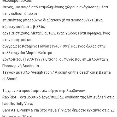
Θεοδωροπούλου.
Φυγές, μια σειρά από επιμελημένους χώρους ανάγνωσης μέσα
στην έκθεση όπου οι
επισκέπτες μπορούν να διαβάσουν (ή να ακούσουν) κείμενα,
κόμικς, ποιήματα, βιβλία,
αρχεία, στίχους. Μεταξύ αυτών, ένας χώρος είναι αφιερωμένος
στην ποιήτρια και
συγγραφέα Κατερίνα Γώγου (1940-1993) και ένας άλλος στην
καλλιτέχνιδα Μαρία-Ηλέκτρα
Ζογλοπίτου (1970-1997). Επίσης, οι Φυγές που επιμελούνται η
Προσωρινή Ακαδημία
Τεχνών με τίτλο “ResigNation / A script on the dead” και η Basma
al-Sharif.
Τα χρονικά προσδιορισμένα έργα περιλαμβάνουν:
Rap Riot – ένα μουσικό έργο/συμβάν, ανάθεση της Μπιενάλε 9 στις
Ladelle, Dolly Vara,
Sara ATH, Penny & Iria (στα visuals) για τα δημόσια εγκαίνια στις 23
Μαΐου στις 10 μ.μ.