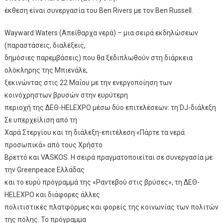
έκθεση είναι συνεργασία του Ben Rivers με τον Ben Russell.
Wayward Waters (Απείθαρχα νερά) – μια σειρά εκδηλώσεων
(παραστάσεις, διαλέξεις,
δημόσιες παρεμβάσεις) που θα ξεδιπλωθούν στη διάρκεια
ολόκληρης της Μπιενάλε,
ξεκινώντας στις 22 Μαΐου με την ενεργοποίηση των
κοινόχρηστων βρυσών στην ευρύτερη
περιοχή της ΔΕΘ-HELEXPO μέσω δύο επιτελέσεων: τη DJ-διάλεξη
Σε υπερχείλιση από τη
Χαρά Στεργίου και τη διάλεξη-επιτέλεση «Πάρτε τα νερά
προσωπικά» από τους Χρήστο
Βρεττό και VASKOS. Η σειρά πραγματοποιείται σε συνεργασία με
την Greenpeace Ελλάδας
και το ευρύ πρόγραμμά της «Ραντεβού στις βρύσες», τη ΔΕΘ-
HELEXPO και διάφορες άλλες
πολιτιστικές πλατφόρμες και φορείς της κοινωνίας των πολιτών
της πόλης. Το πρόγραμμα