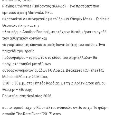
Playing Otherwise (Παίζοντας αλλιώς) – ένα πρότζεκτ που
εμπνεύστηκε η Μπιενάλε 9 και
υλοποιείται σε συνεργασία με το Ίδρυμα Χάινριχ Μπελ – Γραφείο
Θεσσαλονίκης και την
πλατφόρμα Another Football, με στόχο να διεκδικήσει το αγαθό
των αθλητικών κοινών και
να γιορτάσει τις επαναστατικές δυνατότητες του παίζειν. Ένα
παιχνίδι τριμερούς
ποδοσφαίρου –το πρώτο στο είδος του στην Ελλάδα– θα
πραγματοποιηθεί μεταξύ των
αυτοοργανωμένων ομάδων FC Abalos, Becazzes FC, Faltsa FC,
Muhabeti FC στις 24 Μαΐου,
3:30–5:30 μ.μ., στο Γήπεδο Καρδίας, με τη φιλοξενία του Δήμου
Θέρμης – Εθνικής
Πρωτεύουσας Νεολαίας 2026.
και ιστορικό τέχνης Κώστα Στασινόπουλο αντίστοιχα. Το φιλμ-
σπουδή The Rare Εvent (2017) στην