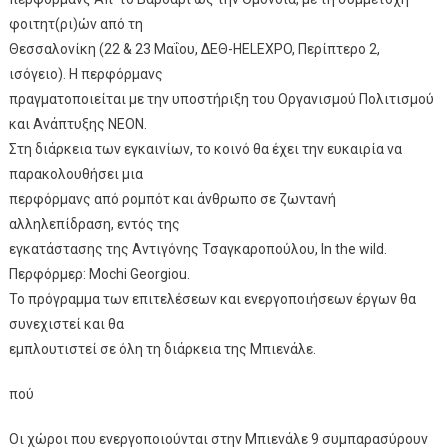
φοιτητ(ρι)ών από τη
Θεσσαλονίκη (22 & 23 Μαΐου, ΔΕΘ-HELEXPO, Περίπτερο 2,
ισόγειο). Η περφόρμανς
πραγματοποιείται με την υποστήριξη του Οργανισμού Πολιτισμού
και Ανάπτυξης ΝΕΟΝ.
Στη διάρκεια των εγκαινίων, το κοινό θα έχει την ευκαιρία να
παρακολουθήσει μια
περφόρμανς από ρομπότ και άνθρωπο σε ζωντανή
αλληλεπίδραση, εντός της
εγκατάστασης της Αντιγόνης Τσαγκαροπούλου, In the wild.
Περφόρμερ: Mochi Georgiou.
Το πρόγραμμα των επιτελέσεων και ενεργοποιήσεων έργων θα
συνεχιστεί και θα
εμπλουτιστεί σε όλη τη διάρκεια της Μπιενάλε.
πού
Οι χώροι που ενεργοποιούνται στην Μπιενάλε 9 συμπαρασύρουν