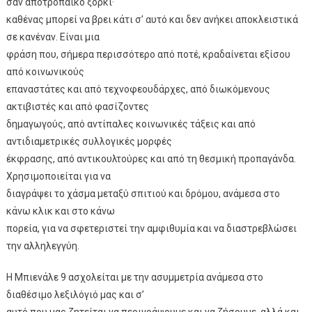
σαν αποτροπαϊκό ξόρκι·
καθένας μπορεί να βρει κάτι σ’ αυτό και δεν ανήκει αποκλειστικά
σε κανέναν. Είναι μια
φράση που, σήμερα περισσότερο από ποτέ, κραδαίνεται εξίσου
από κοινωνικούς
επαναστάτες και από τεχνοφεουδάρχες, από διωκόμενους
ακτιβιστές και από φασίζοντες
δημαγωγούς, από αντίπαλες κοινωνικές τάξεις και από
αντιδιαμετρικές συλλογικές μορφές
έκφρασης, από αντικουλτούρες και από τη θεσμική προπαγάνδα.
Χρησιμοποιείται για να
διαγράψει το χάσμα μεταξύ σπιτιού και δρόμου, ανάμεσα στο
κάνω κλικ και στο κάνω
πορεία, για να σφετεριστεί την αμφιθυμία και να διαστρεβλώσει
την αλληλεγγύη.
Η Μπιενάλε 9 ασχολείται με την ασυμμετρία ανάμεσα στο
διαθέσιμο λεξιλόγιό μας και σ’
αυτό που μας ζητείται να περιγράψουμε και να ζήσουμε, αλλά και