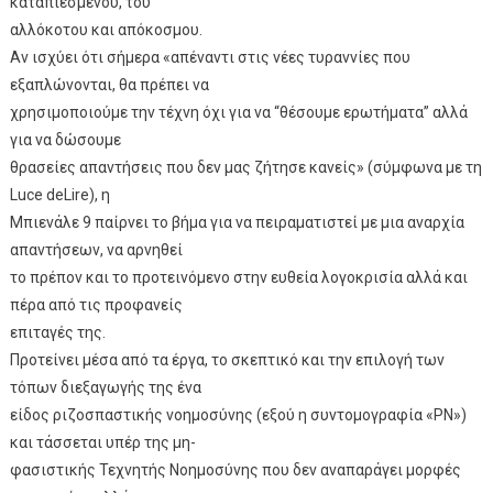
καταπιεσμένου, του
αλλόκοτου και απόκοσμου.
Αν ισχύει ότι σήμερα «απέναντι στις νέες τυραννίες που
εξαπλώνονται, θα πρέπει να
χρησιμοποιούμε την τέχνη όχι για να “θέσουμε ερωτήματα” αλλά
για να δώσουμε
θρασείες απαντήσεις που δεν μας ζήτησε κανείς» (σύμφωνα με τη
Luce deLire), η
Μπιενάλε 9 παίρνει το βήμα για να πειραματιστεί με μια αναρχία
απαντήσεων, να αρνηθεί
το πρέπον και το προτεινόμενο στην ευθεία λογοκρισία αλλά και
πέρα από τις προφανείς
επιταγές της.
Προτείνει μέσα από τα έργα, το σκεπτικό και την επιλογή των
τόπων διεξαγωγής της ένα
είδος ριζοσπαστικής νοημοσύνης (εξού η συντομογραφία «ΡΝ»)
και τάσσεται υπέρ της μη-
φασιστικής Τεχνητής Νοημοσύνης που δεν αναπαράγει μορφές