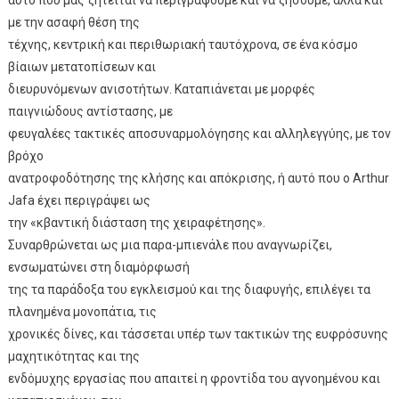
με την ασαφή θέση της
τέχνης, κεντρική και περιθωριακή ταυτόχρονα, σε ένα κόσμο
βίαιων μετατοπίσεων και
διευρυνόμενων ανισοτήτων. Καταπιάνεται με μορφές
παιγνιώδους αντίστασης, με
φευγαλέες τακτικές αποσυναρμολόγησης και αλληλεγγύης, με τον
βρόχο
ανατροφοδότησης της κλήσης και απόκρισης, ή αυτό που ο Arthur
Jafa έχει περιγράψει ως
την «κβαντική διάσταση της χειραφέτησης».
Συναρθρώνεται ως μια παρα-μπιενάλε που αναγνωρίζει,
ενσωματώνει στη διαμόρφωσή
της τα παράδοξα του εγκλεισμού και της διαφυγής, επιλέγει τα
πλανημένα μονοπάτια, τις
χρονικές δίνες, και τάσσεται υπέρ των τακτικών της ευφρόσυνης
μαχητικότητας και της
ενδόμυχης εργασίας που απαιτεί η φροντίδα του αγνοημένου και