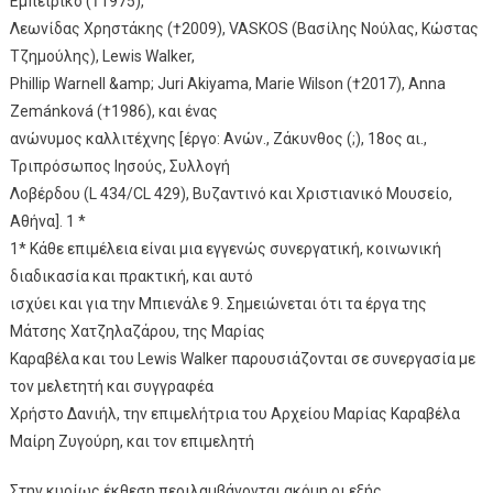
Εμπειρίκο (†1975),
Λεωνίδας Χρηστάκης (†2009), VASKOS (Βασίλης Νούλας, Κώστας
Τζημούλης), Lewis Walker,
Phillip Warnell &amp; Juri Akiyama, Marie Wilson (†2017), Anna
Zemánková (†1986), και ένας
ανώνυμος καλλιτέχνης [έργο: Ανών., Ζάκυνθος (;), 18ος αι.,
Τριπρόσωπος Ιησούς, Συλλογή
Λοβέρδου (L 434/CL 429), Βυζαντινό και Χριστιανικό Μουσείο,
Αθήνα]. 1 *
1* Κάθε επιμέλεια είναι μια εγγενώς συνεργατική, κοινωνική
διαδικασία και πρακτική, και αυτό
ισχύει και για την Μπιενάλε 9. Σημειώνεται ότι τα έργα της
Μάτσης Χατζηλαζάρου, της Μαρίας
Καραβέλα και του Lewis Walker παρουσιάζονται σε συνεργασία με
τον μελετητή και συγγραφέα
Χρήστο Δανιήλ, την επιμελήτρια του Αρχείου Μαρίας Καραβέλα
Μαίρη Ζυγούρη, και τον επιμελητή
Στην κυρίως έκθεση περιλαμβάνονται ακόμη οι εξής