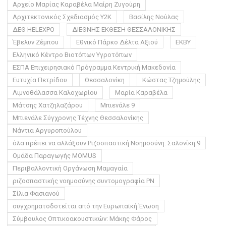
Αρχείο Μαρίας Καραβέλα Μαίρη Ζυγούρη
Αρχιτεκτονικός Σχεδιασμός Y2K
Βασίλης Νούλας
ΔΕΘ HELEXPO
ΔΙΕΘΝΗΣ ΕΚΘΕΣΗ ΘΕΣΣΑΛΟΝΙΚΗΣ
Έβελυν Ζέμπου
Εθνικό Πάρκο Δέλτα Αξιού
ΕΚΒΥ
Ελληνικό Κέντρο Βιοτόπων Υγροτόπων
ΕΣΠΑ Επιχειρησιακό Πρόγραμμα Κεντρική Μακεδονία
Ευτυχία Πετρίδου
Θεσσαλονίκη
Κώστας Τζημούλης
Λιμνοθάλασσα Καλοχωρίου
Μαρία Καραβέλα
Μάτσης Χατζηλαζάρου
Μπιενάλε 9
Μπιενάλε Σύγχρονης Τέχνης Θεσσαλονίκης
Νάντια Αργυροπούλου
όλα πρέπει να αλλάξουν Ριζοσπαστική Νοημοσύνη. Σαλονίκη 9
Ομάδα Παραγωγής MOMUS
Περιβαλλοντική Οργάνωση Μαμαγαία
ριζοσπαστικής νοημοσύνης συντομογραφία ΡΝ
Σίλια Φασιανού
συγχρηματοδοτείται από την Ευρωπαϊκή Ένωση
Σύμβουλος Οπτικοακουστικών: Μάκης Φάρος