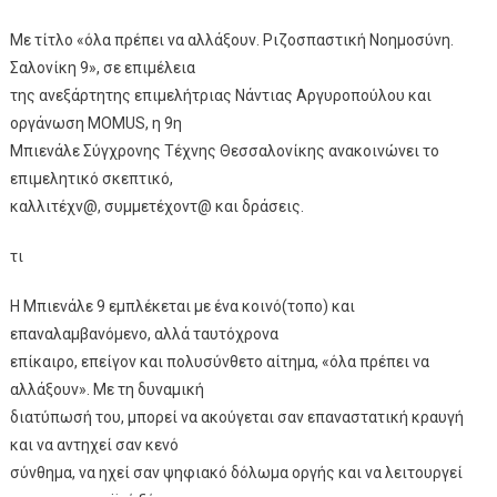
Με τίτλο «όλα πρέπει να αλλάξουν. Ριζοσπαστική Νοημοσύνη.
Σαλονίκη 9», σε επιμέλεια
της ανεξάρτητης επιμελήτριας Νάντιας Αργυροπούλου και
οργάνωση MOMUS, η 9η
Μπιενάλε Σύγχρονης Τέχνης Θεσσαλονίκης ανακοινώνει το
επιμελητικό σκεπτικό,
καλλιτέχν@, συμμετέχοντ@ και δράσεις.
τι
Η Μπιενάλε 9 εμπλέκεται με ένα κοινό(τοπο) και
επαναλαμβανόμενο, αλλά ταυτόχρονα
επίκαιρο, επείγον και πολυσύνθετο αίτημα, «όλα πρέπει να
αλλάξουν». Με τη δυναμική
διατύπωσή του, μπορεί να ακούγεται σαν επαναστατική κραυγή
και να αντηχεί σαν κενό
σύνθημα, να ηχεί σαν ψηφιακό δόλωμα οργής και να λειτουργεί