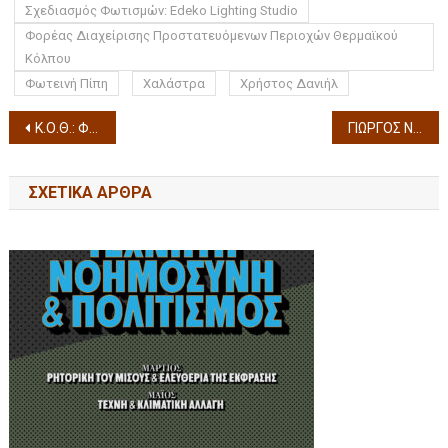
Σχεδιασμός Φωτισμών: Edeko Lighting Studio
Φορέας Διαχείρισης Προστατευόμενων Περιοχών Θερμαϊκού
Κόλπου
Φωτεινή Πίπη
Χαλάστρα
Χρήστος Δανιήλ
Κ.Ο.Θ.: Φεστιβάλ Μουσικής Δωματίου Μπαρόκ με 8μελές σύνολο στο Αρχαιολογικό Μουσείο Θεσσαλονίκης
ΓΙΩΡΓΟΣ ΝΤΑΛΑΡΑΣ ΡΕΜΠΕΤΙΚΟ ΘΕΑΤΡΟ ΓΗΣ 3 ΣΕΠΤΕΜΒΡΙΟΥ ΚΑΙ ΣΤΟ ΚΑΤΡΑΚΕΙΟ ΘΕΑΤΡΟ ΝΙΚΑΙΑΣ 24 ΣΕΠΤΕΜΒΡΙΟΥ ΑΞΙΖΕ ΜΙΑ ΣΤΑΣΗ ΣΤΗΝ ΘΕΣΣΑΛΟΝΙΚΗ ΚΑΙ ΤΟΝ ΠΕΙΡΑΙΑ
ΣΧΕΤΙΚΆ ΆΡΘΡΑ