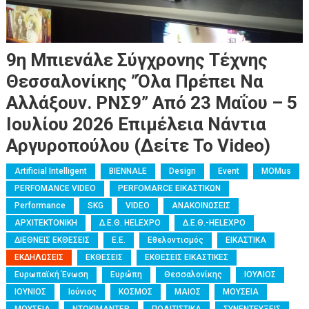
9η Μπιενάλε Σύγχρονης Τέχνης
Θεσσαλονίκης ”όλα Πρέπει Να
Αλλάξουν. ΡΝΣ9” Από 23 Μαΐου – 5
Ιουλίου 2026 Επιμέλεια Νάντια
Αργυροπούλου (Δείτε Το Video)
Artificial Intelligent
BIENNALE
Design
Event
MOMus
PERFOMANCE VIDEO
PERFOMARCE ΕΙΚΑΣΤΙΚΩΝ
Performance
SKG
VIDEO
ΑΝΑΚΟΙΝΩΣΕΙΣ
ΑΡΧΙΤΕΚΤΟΝΙΚΗ
Δ.Ε.Θ. HELEXPO
Δ.Ε.Θ.-HELEXPO
ΔΙΕΘΝΕΙΣ ΕΚΘΕΣΕΙΣ
Ε.Ε.
Εθελοντισμός
ΕΙΚΑΣΤΙΚΑ
ΕΚΔΗΛΩΣΕΙΣ
ΕΚΘΕΣΕΙΣ
ΕΚΘΕΣΕΙΣ ΕΙΚΑΣΤΙΚΕΣ
Ευρωπαϊκή Ένωση
Ευρώπη
Θεσσαλονίκης
ΙΟΥΛΙΟΣ
ΙΟΥΝΙΟΣ
Ιούνιος
ΚΟΣΜΟΣ
ΜΑΙΟΣ
ΜΟΥΣΕΙΑ
ΜΟΥΣΕΙΑ
ΝΤΟΚΙΜΑΝΤΕΡ
ΠΟΛΙΤΙΣΤΙΚΑ
ΣΥΝΕΝΤΕΥΞΕΙΣ