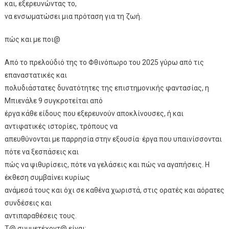
και, εξερευνώντας το,
να ενσωματώσει μια πρόταση για τη ζωή.
πώς και με ποι@
Από το πρελούδιό της το Φθινόπωρο του 2025 γύρω από τις
επαναστατικές και
πολυδιάστατες δυνατότητες της επιστημονικής φαντασίας, η
Μπιενάλε 9 συγκροτείται από
έργα κάθε είδους που εξερευνούν αποκλίνουσες, ή και
αντιφατικές ιστορίες, τρόπους να
απευθύνονται με παρρησία στην εξουσία· έργα που υπαινίσσονται
πότε να ξεσπάσεις και
πώς να ψιθυρίσεις, πότε να γελάσεις και πώς να αγαπήσεις. Η
έκθεση συμβαίνει κυρίως
ανάμεσά τους και όχι σε καθένα χωριστά, στις ορατές και αόρατες
συνδέσεις και
αντιπαραθέσεις τους.
Τ@ συμμετέχοντ@ είναι: