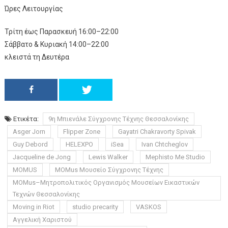
Ώρες Λειτουργίας
Τρίτη έως Παρασκευή 16:00–22:00
Σάββατο & Κυριακή 14:00–22:00
κλειστά τη Δευτέρα
Ετικέτα:
9η Μπιενάλε Σύγχρονης Τέχνης Θεσσαλονίκης
Asger Jorn
Flipper Zone
Gayatri Chakravorty Spivak
Guy Debord
HELEXPO
iSea
Ivan Chtcheglov
Jacqueline de Jong
Lewis Walker
Mephisto Me Studio
MOMUS
MOMus Μουσείο Σύγχρονης Τέχνης
MOMus–Μητροπολιτικός Οργανισμός Μουσείων Εικαστικών
Τεχνών Θεσσαλονίκης
Moving in Riot
studio precarity
VASKOS
Αγγελική Χαριστού