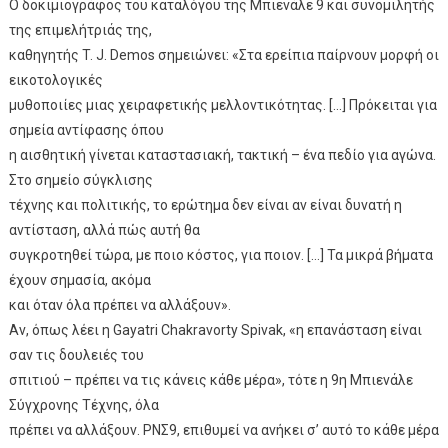
O δοκιμιογράφος του καταλόγου της Μπιενάλε 9 και συνομιλητής
της επιμελήτριάς της,
καθηγητής T. J. Demos σημειώνει: «Στα ερείπια παίρνουν μορφή οι
εικοτολογικές
μυθοποιίες μιας χειραφετικής μελλοντικότητας. […] Πρόκειται για
σημεία αντίφασης όπου
η αισθητική γίνεται καταστασιακή, τακτική – ένα πεδίο για αγώνα.
Στο σημείο σύγκλισης
τέχνης και πολιτικής, το ερώτημα δεν είναι αν είναι δυνατή η
αντίσταση, αλλά πώς αυτή θα
συγκροτηθεί τώρα, με ποιο κόστος, για ποιον. […] Τα μικρά βήματα
έχουν σημασία, ακόμα
και όταν όλα πρέπει να αλλάξουν».
Αν, όπως λέει η Gayatri Chakravorty Spivak, «η επανάσταση είναι
σαν τις δουλειές του
σπιτιού – πρέπει να τις κάνεις κάθε μέρα», τότε η 9η Μπιενάλε
Σύγχρονης Τέχνης, όλα
πρέπει να αλλάξουν. ΡΝΣ9, επιθυμεί να ανήκει σ’ αυτό το κάθε μέρα