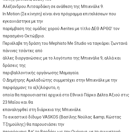
Αλέξανδρου Λιτσαρδάκη σε ανάθεση της Μπιενάλε 9.
In Motion (Σε κίνηση) είναι ένα πρόγραμμα επιτελέσεων που
εγκαινιάστηκε με την
παρέμβαση της ομάδας χορού Aerites με τίτλο ΔΕΘ ΑΡΘΩ’ τον
περασμένο Οκτώβριο.
Περιέλαβε τη δράση του Mephisto Me Studio να ταγκάρει ζωντανά
πάνινες τσάντες από
άλλες διοργανώσεις με το λογότυπο της Μπιενάλε 9, αλλά και
δράσεις της
περιβαλλοντικής οργάνωσης Μαμαγαία.
Ο Δημήτρης Αμελαδιώτης συμμετέχει στην Μπιενάλε με την
περφόρμανς το α(λ)λόφυτο, η
οποία θα παρουσιαστεί αρχικά στο Εθνικό Πάρκο Δέλτα Αξιού στις
23 Μαΐου και θα
επαναληφθεί στη διάρκεια της Μπιενάλε.
Το εικαστικό δίδυμο VASKOS (Βασίλης Νούλας &amp; Κώστας
Τζημούλης) θα παρουσιάσει την
περφόρμανς Απ’ το Βαρδάρι ως την Ομόνοια, με τη συμμετοχή