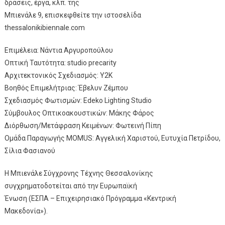
δράσεις, έργα, κλπ. της
Μπιενάλε 9, επισκεφθείτε την ιστοσελίδα
thessalonikibiennale.com
Επιμέλεια: Νάντια Αργυροπούλου
Οπτική Ταυτότητα: studio precarity
Αρχιτεκτονικός Σχεδιασμός: Y2K
Βοηθός Επιμελήτριας: Έβελυν Ζέμπου
Σχεδιασμός Φωτισμών: Edeko Lighting Studio
Σύμβουλος Οπτικοακουστικών: Μάκης Φάρος
Διόρθωση/Mετάφραση Kειμένων: Φωτεινή Πίπη
Ομάδα Παραγωγής MOMUS: Αγγελική Χαριστού, Ευτυχία Πετρίδου,
Σίλια Φασιανού
Η Μπιενάλε Σύγχρονης Τέχνης Θεσσαλονίκης
συγχρηματοδοτείται από την Ευρωπαϊκή
Ένωση (ΕΣΠΑ – Επιχειρησιακό Πρόγραμμα «Κεντρική
Μακεδονία»).