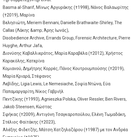
Basma al-Sharif, Μίνως Αργυράκης (†1998), Νάνος Βαλαωρίτης
(†2019), Μαρίνα
Βελησιώτη, Meriem Bennani, Danielle Brathwaite-Shirley, The
Callas (Λάκης &amp; Άρης Ιωνάς),
Disobedience Archive, Errands Group, Forensic Architecture, Pierre
Huyghe, Arthur Jafa,
Διονύσης Καβαλλιεράτος, Μαρία Καραβέλα (†2012), Χρήστος
Καρακόλης, Κατερίνα
Κομιανού, Δημήτρης Κορρές, Πάνος Κουτρουμπούσης (†2019),
Μαρία Κριαρά, Στέφανος
Λεβίδης, Ligia Lewis, Le Nemesiache, Σοφία Ντώνα, Εύα
Παπαμαργαρίτη, Νίκος Γαβριήλ
Πεντζίκης (†1993), Agnieszka Polska, Oliver Ressler, Ben Rivers,
Jakob Steensen, Κώστας
Σφήκας (†2009), Αντιγόνη Τσαγκαροπούλου, Ελένη Τωμαδάκη,
Στέλιος Φαϊτάκης (†2023),
Αλέξης Φιδετζής, Μάτση Χατζηλαζάρου (†1987) με τον Ανδρέα