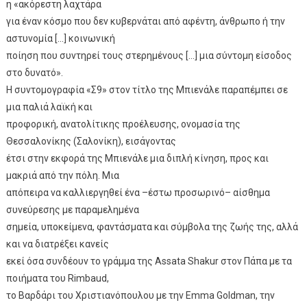
η «ακόρεστη λαχτάρα
για έναν κόσμο που δεν κυβερνάται από αφέντη, άνθρωπο ή την
αστυνομία […] κοινωνική
ποίηση που συντηρεί τους στερημένους […] μια σύντομη είσοδος
στο δυνατό».
Η συντομογραφία «Σ9» στον τίτλο της Μπιενάλε παραπέμπει σε
μια παλιά λαϊκή και
προφορική, ανατολίτικης προέλευσης, ονομασία της
Θεσσαλονίκης (Σαλονίκη), εισάγοντας
έτσι στην εκφορά της Μπιενάλε μια διπλή κίνηση, προς και
μακριά από την πόλη. Μια
απόπειρα να καλλιεργηθεί ένα –έστω προσωρινό– αίσθημα
συνεύρεσης με παραμελημένα
σημεία, υποκείμενα, φαντάσματα και σύμβολα της ζωής της, αλλά
και να διατρέξει κανείς
εκεί όσα συνδέουν το γράμμα της Assata Shakur στον Πάπα με τα
ποιήματα του Rimbaud,
το Βαρδάρι του Χριστιανόπουλου με την Emma Goldman, την