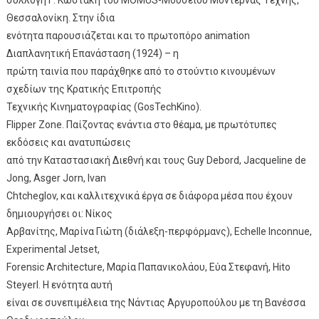
Θεσσαλονίκη. Στην ίδια
ενότητα παρουσιάζεται και το πρωτοπόρο animation
Διαπλανητική Επανάσταση (1924) – η
πρώτη ταινία που παράχθηκε από το στούντιο κινουμένων
σχεδίων της Κρατικής Επιτροπής
Τεχνικής Κινηματογραφίας (GosTechKino).
Flipper Zone. Παίζοντας ενάντια στο θέαμα, με πρωτότυπες
εκδόσεις και ανατυπώσεις
από την Καταστασιακή Διεθνή και τους Guy Debord, Jacqueline de
Jong, Asger Jorn, Ivan
Chtcheglov, και καλλιτεχνικά έργα σε διάφορα μέσα που έχουν
δημιουργήσει οι: Νίκος
Αρβανίτης, Μαρίνα Γιώτη (διάλεξη-περφόρμανς), Echelle Inconnue,
Experimental Jetset,
Forensic Architecture, Μαρία Παπανικολάου, Εύα Στεφανή, Hito
Steyerl. Η ενότητα αυτή
είναι σε συνεπιμέλεια της Νάντιας Αργυροπούλου με τη Βανέσσα