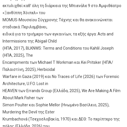
εκτυλιχθεί καθ’ όλη τη διάρκεια της Μπιενάλε 9 στο Αμφιθέατρο
«Ξανθίππη Χόιπελ» του
MOMUS-Μουσείου Σύγχρονης Τέχνης και θα ανακοινώνεται
σταδιακά. Περιλαμβάνει,
ειδικά για το τριήμερο των εγκαινίων, τα εξής έργα: Acts and
Intermissions της Abigail Child
(ΗΠΑ, 2017), BLKNWS: Terms and Conditions του Kahlil Joseph
(ΗΠΑ, 2025), The
Encampments των Michael T Workman και Kei Pritsker (ΗΠΑ/
Παλαιστίνη, 2025), Herbicidal
Warfare in Gaza (2019) και No Traces of Life (2026) των Forensic
Architecture, U.F.O. Lost in
HEAVEN των Errands Group (Ελλάδα, 2025), We Are Making A Film
About Mark Fisher των
Simon Poulter και Sophie Mellor (Ηνωμένο Βασίλειο, 2025),
Murdering the Devil της Ester
Krumbachová (Τσεχοσλοβακία, 1970) και ΔΕΘ: Το περίπτερο της
πόλης (Ελλάδα, 2026) του