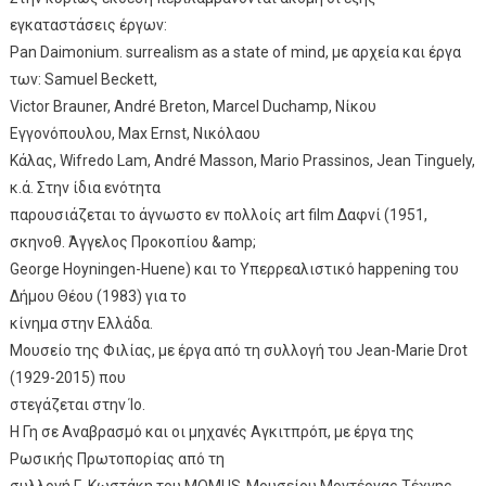
εγκαταστάσεις έργων:
Pan Daimonium. surrealism as a state of mind, με αρχεία και έργα
των: Samuel Beckett,
Victor Brauner, André Breton, Marcel Duchamp, Νίκου
Εγγονόπουλου, Max Ernst, Νικόλαου
Κάλας, Wifredo Lam, André Masson, Mario Prassinos, Jean Tinguely,
κ.ά. Στην ίδια ενότητα
παρουσιάζεται το άγνωστο εν πολλοίς art film Δαφνί (1951,
σκηνοθ. Άγγελος Προκοπίου &amp;
George Hoyningen-Huene) και το Υπερρεαλιστικό happening του
Δήμου Θέου (1983) για το
κίνημα στην Ελλάδα.
Μουσείο της Φιλίας, με έργα από τη συλλογή του Jean-Marie Drot
(1929-2015) που
στεγάζεται στην Ίο.
Η Γη σε Αναβρασμό και οι μηχανές Αγκιτπρόπ, με έργα της
Ρωσικής Πρωτοπορίας από τη
συλλογή Γ. Κωστάκη του MOMUS-Μουσείου Μοντέρνας Τέχνης,