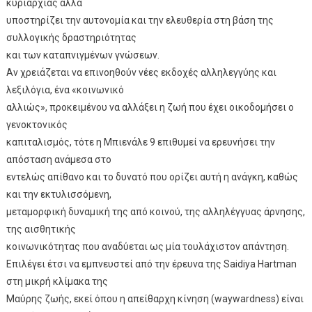
κυριαρχίας αλλά
υποστηρίζει την αυτονομία και την ελευθερία στη βάση της
συλλογικής δραστηριότητας
και των καταπνιγμένων γνώσεων.
Αν χρειάζεται να επινοηθούν νέες εκδοχές αλληλεγγύης και
λεξιλόγια, ένα «κοινωνικό
αλλιώς», προκειμένου να αλλάξει η ζωή που έχει οικοδομήσει ο
γενοκτονικός
καπιταλισμός, τότε η Μπιενάλε 9 επιθυμεί να ερευνήσει την
απόσταση ανάμεσα στο
εντελώς απίθανο και το δυνατό που ορίζει αυτή η ανάγκη, καθώς
και την εκτυλισσόμενη,
μεταμορφική δυναμική της από κοινού, της αλληλέγγυας άρνησης,
της αισθητικής
κοινωνικότητας που αναδύεται ως μία τουλάχιστον απάντηση.
Επιλέγει έτσι να εμπνευστεί από την έρευνα της Saidiya Hartman
στη μικρή κλίμακα της
Μαύρης ζωής, εκεί όπου η απείθαρχη κίνηση (waywardness) είναι