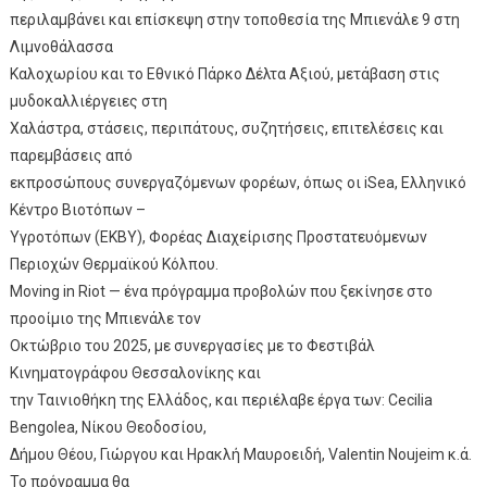
περιλαμβάνει και επίσκεψη στην τοποθεσία της Μπιενάλε 9 στη
Λιμνοθάλασσα
Καλοχωρίου και το Εθνικό Πάρκο Δέλτα Αξιού, μετάβαση στις
μυδοκαλλιέργειες στη
Χαλάστρα, στάσεις, περιπάτους, συζητήσεις, επιτελέσεις και
παρεμβάσεις από
εκπροσώπους συνεργαζόμενων φορέων, όπως οι iSea, Ελληνικό
Κέντρο Bιοτόπων –
Yγροτόπων (ΕΚΒΥ), Φορέας Διαχείρισης Προστατευόμενων
Περιοχών Θερμαϊκού Κόλπου.
Moving in Riot — ένα πρόγραμμα προβολών που ξεκίνησε στο
προοίμιο της Μπιενάλε τον
Οκτώβριο του 2025, με συνεργασίες με το Φεστιβάλ
Κινηματογράφου Θεσσαλονίκης και
την Ταινιοθήκη της Ελλάδος, και περιέλαβε έργα των: Cecilia
Bengolea, Νίκου Θεοδοσίου,
Δήμου Θέου, Γιώργου και Ηρακλή Μαυροειδή, Valentin Noujeim κ.ά.
Το πρόγραμμα θα