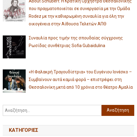
About Schubert: Η Κρατική Ορχήστρα Θεσσαλονίκης
που πραγματοποιείται σε συνεργασία με την Ομάδα
Rodez με την καθιερωμένη συναυλία για όλη την
οικογένεια στην Αίθουσα Τελετών ΑΠΘ
Συναυλία προς τιμήν της σπουδαίας σύγχρονης
Ρωσίδας συνθέτριας Sofia Gubaidulina
«Η Φαλακρή Τραγουδίστρια» του Ευγένιου Ιονέσκο –
Συμβαίνουν αυτά καμιά φορά – επιστρέφει στη
Θεσσαλονίκη μετά από 10 χρόνια στο θέατρο Αμαλία
KΑΤΗΓΟΡΊΕΣ