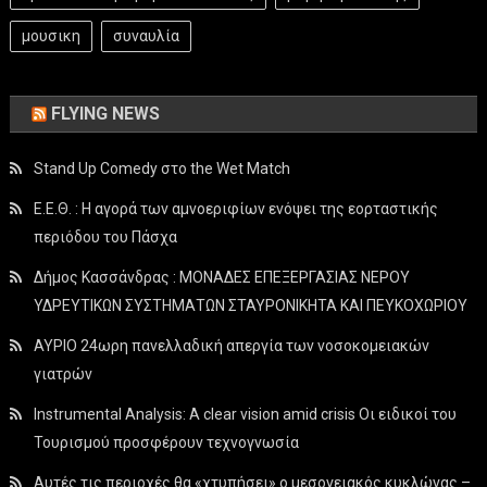
μουσικη
συναυλία
FLYING NEWS
Stand Up Comedy στο the Wet Match
Ε.Ε.Θ. : Η αγορά των αμνοεριφίων ενόψει της εορταστικής
περιόδου του Πάσχα
Δήμος Κασσάνδρας : ΜΟΝΑΔΕΣ ΕΠΕΞΕΡΓΑΣΙΑΣ ΝΕΡΟΥ
ΥΔΡΕΥΤΙΚΩΝ ΣΥΣΤΗΜΑΤΩΝ ΣΤΑΥΡΟΝΙΚΗΤΑ ΚΑΙ ΠΕΥΚΟΧΩΡΙΟΥ
ΑΥΡΙΟ 24ωρη πανελλαδική απεργία των νοσοκομειακών
γιατρών
Instrumental Analysis: A clear vision amid crisis Οι ειδικοί του
Τουρισμού προσφέρουν τεχνογνωσία
Αυτές τις περιοχές θα «χτυπήσει» ο μεσογειακός κυκλώνας –