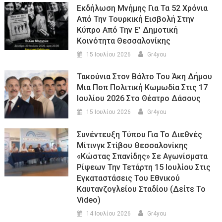
Εκδήλωση Μνήμης Για Τα 52 Χρόνια
Από Την Τουρκική Εισβολή Στην
Κύπρο Από Την Ε’ Δημοτική
Κοινότητα Θεσσαλονίκης
15 Ιουλίου 2026
Gr4you
Τακούνια Στον Βάλτο Του Άκη Δήμου
Μια Ποπ Πολιτική Κωμωδία Στις 17
Ιουλίου 2026 Στο Θέατρο Δάσους
15 Ιουλίου 2026
Gr4you
Συνέντευξη Τύπου Για Το Διεθνές
Μίτινγκ Στίβου Θεσσαλονίκης
«Κώστας Σπανίδης» Σε Αγωνίσματα
Ρίψεων Την Τετάρτη 15 Ιουλίου Στις
Εγκαταστάσεις Του Εθνικού
Καυτανζογλείου Σταδίου (Δείτε Το
Video)
14 Ιουλίου 2026
Gr4you