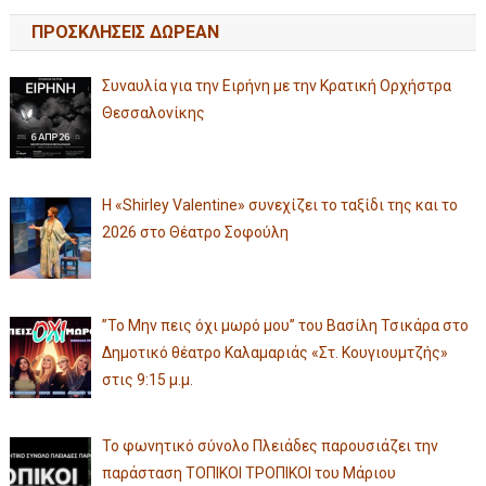
ΠΡΟΣΚΛΗΣΕΙΣ ΔΩΡΕΑΝ
Συναυλία για την Ειρήνη με την Κρατική Ορχήστρα
Θεσσαλονίκης
Η «Shirley Valentine» συνεχίζει το ταξίδι της και το
2026 στο Θέατρο Σοφούλη
”Το Μην πεις όχι μωρό μου” του Βασίλη Τσικάρα στο
Δημοτικό θέατρο Καλαμαριάς «Στ. Κουγιουμτζής»
στις 9:15 μ.μ.
Το φωνητικό σύνολο Πλειάδες παρουσιάζει την
παράσταση ΤΟΠΙΚΟΙ ΤΡΟΠΙΚΟΙ του Μάριου