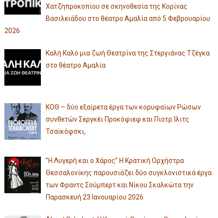
Χατζηπροκοπίου σε σκηνοθεσία της Κορίνας
Βασιλειάδου στο θέατρο Αμαλία από 5 Φεβρουαρίου
2026
Καλή Καλό μια ζωή Θεατρίνα της Στεργιάνας Τζέγκα
στο θέατρο Αμαλία
ΚΟΘ – δύο εξαίρετα έργα των κορυφαίων Ρώσων
συνθετών Σεργκέι Προκόφιεφ και Πιοτρ Ίλιτς
Τσαϊκόφσκι,
”Η Λυγερή και ο Χάρος” Η Κρατική Ορχήστρα
Θεσσαλονίκης παρουσιάζει δύο συγκλονιστικά έργα
των Φραντς Σούμπερτ και Νίκου Σκαλκώτα την
Παρασκευή 23 Ιανουαρίου 2026