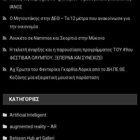
ΙΑΝΟΣ
Ο Μητσοτάκης στην ΔΕΘ – Τα 12 μέτρα που ανακοίνωσε για
την οικονομία
Λουκέτο σε Nammos και Σκορπιό στην Μύκονο
Η τελετή έναρξης και η παρουσίαση προγράμματος ΤΟΥ 49ου
ΦΕΣΤΙΒΑΛ ΟΛΥΜΠΟΥ, ΞΕΠΕΡΝΑ ΚΑΙ ΣΥΝΕΧΙΖΕΙ
Αχ Έρωτα του Φεντερίκο Γκαρθία Λόρκα από το ΔΗ.ΠΕ.ΘΕ.
Κοζάνης μία εξαιρετική μουσική παράσταση
KΑΤΗΓΟΡΊΕΣ
Artificial Intelligent
augmented reality – AR
Betsson Hub art Galleri