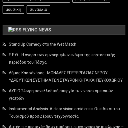
μουσικη
συναυλία
FLYING NEWS
Stand Up Comedy στο the Wet Match
Ε.Ε.Θ. : Η αγορά των αμνοεριφίων ενόψει της εορταστικής
περιόδου του Πάσχα
Δήμος Κασσάνδρας : ΜΟΝΑΔΕΣ ΕΠΕΞΕΡΓΑΣΙΑΣ ΝΕΡΟΥ
ΥΔΡΕΥΤΙΚΩΝ ΣΥΣΤΗΜΑΤΩΝ ΣΤΑΥΡΟΝΙΚΗΤΑ ΚΑΙ ΠΕΥΚΟΧΩΡΙΟΥ
ΑΥΡΙΟ 24ωρη πανελλαδική απεργία των νοσοκομειακών
γιατρών
Instrumental Analysis: A clear vision amid crisis Οι ειδικοί του
Τουρισμού προσφέρουν τεχνογνωσία
Αυτές τις περιοχές θα «χτυπήσει» ο μεσογειακός κυκλώνας –