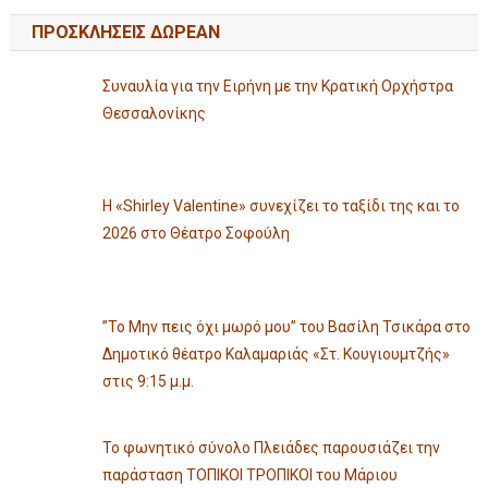
ΠΡΟΣΚΛΗΣΕΙΣ ΔΩΡΕΑΝ
Συναυλία για την Ειρήνη με την Κρατική Ορχήστρα
Θεσσαλονίκης
Η «Shirley Valentine» συνεχίζει το ταξίδι της και το
2026 στο Θέατρο Σοφούλη
”Το Μην πεις όχι μωρό μου” του Βασίλη Τσικάρα στο
Δημοτικό θέατρο Καλαμαριάς «Στ. Κουγιουμτζής»
στις 9:15 μ.μ.
Το φωνητικό σύνολο Πλειάδες παρουσιάζει την
παράσταση ΤΟΠΙΚΟΙ ΤΡΟΠΙΚΟΙ του Μάριου