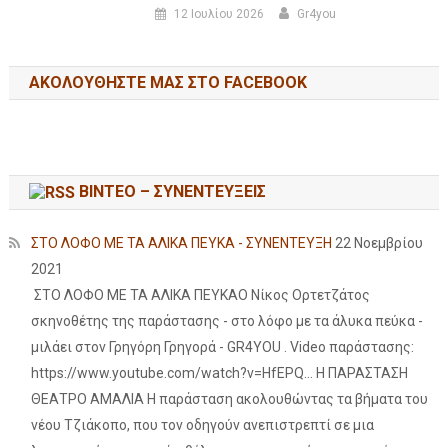
12 Ιουλίου 2026
Gr4you
ΑΚΟΛΟΥΘΉΣΤΕ ΜΑΣ ΣΤΟ FACEBOOK
ΒΙΝΤΕΟ – ΣΥΝΕΝΤΕΥΞΕΙΣ
ΣΤΟ ΛΟΦΟ ΜΕ ΤΑ ΑΛΙΚΑ ΠΕΥΚΑ - ΣΥΝΕΝΤΕΥΞΗ
22 Νοεμβρίου
2021
ΣΤΟ ΛΟΦΟ ΜΕ ΤΑ ΑΛΙΚΑ ΠΕΥΚΑΟ Νίκος Ορτετζάτος
σκηνοθέτης της παράστασης - στο λόφο με τα άλυκα πεύκα -
μιλάει στον Γρηγόρη Γρηγορά - GR4YOU . Video παράστασης:
https://www.youtube.com/watch?v=HfEPQ... Η ΠΑΡΑΣΤΑΣΗ
ΘΕΑΤΡΟ ΑΜΑΛΙΑ Η παράσταση ακολουθώντας τα βήματα του
νέου Τζιάκοπο, που τον οδηγούν ανεπιστρεπτί σε μια