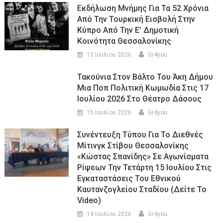
Εκδήλωση Μνήμης Για Τα 52 Χρόνια
Από Την Τουρκική Εισβολή Στην
Κύπρο Από Την Ε’ Δημοτική
Κοινότητα Θεσσαλονίκης
15 Ιουλίου 2026
Gr4you
Τακούνια Στον Βάλτο Του Άκη Δήμου
Μια Ποπ Πολιτική Κωμωδία Στις 17
Ιουλίου 2026 Στο Θέατρο Δάσους
15 Ιουλίου 2026
Gr4you
Συνέντευξη Τύπου Για Το Διεθνές
Μίτινγκ Στίβου Θεσσαλονίκης
«Κώστας Σπανίδης» Σε Αγωνίσματα
Ρίψεων Την Τετάρτη 15 Ιουλίου Στις
Εγκαταστάσεις Του Εθνικού
Καυτανζογλείου Σταδίου (Δείτε Το
Video)
14 Ιουλίου 2026
Gr4you