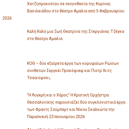
Χατζηπροκοπίου σε σκηνοθεσία της Κορίνας
Βασιλειάδου στο θέατρο Αμαλία από 5 Φεβρουαρίου
2026
Καλή Καλό μια ζωή Θεατρίνα της Στεργιάνας Τζέγκα
στο θέατρο Αμαλία
ΚΟΘ – δύο εξαίρετα έργα των κορυφαίων Ρώσων
συνθετών Σεργκέι Προκόφιεφ και Πιοτρ Ίλιτς
Τσαϊκόφσκι,
”Η Λυγερή και ο Χάρος” Η Κρατική Ορχήστρα
Θεσσαλονίκης παρουσιάζει δύο συγκλονιστικά έργα
των Φραντς Σούμπερτ και Νίκου Σκαλκώτα την
Παρασκευή 23 Ιανουαρίου 2026