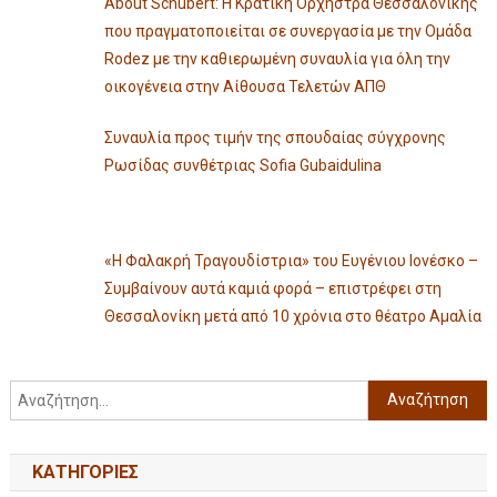
About Schubert: Η Κρατική Ορχήστρα Θεσσαλονίκης
που πραγματοποιείται σε συνεργασία με την Ομάδα
Rodez με την καθιερωμένη συναυλία για όλη την
οικογένεια στην Αίθουσα Τελετών ΑΠΘ
Συναυλία προς τιμήν της σπουδαίας σύγχρονης
Ρωσίδας συνθέτριας Sofia Gubaidulina
«Η Φαλακρή Τραγουδίστρια» του Ευγένιου Ιονέσκο –
Συμβαίνουν αυτά καμιά φορά – επιστρέφει στη
Θεσσαλονίκη μετά από 10 χρόνια στο θέατρο Αμαλία
KΑΤΗΓΟΡΊΕΣ