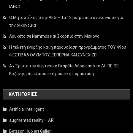
ΙΑΝΟΣ
Ο Μητσοτάκης στην ΔΕΘ – Τα 12 μέτρα που ανακοίνωσε για
την οικονομία
Λουκέτο σε Nammos και Σκορπιό στην Μύκονο
Η τελετή έναρξης και η παρουσίαση προγράμματος ΤΟΥ 49ου
ΦΕΣΤΙΒΑΛ ΟΛΥΜΠΟΥ, ΞΕΠΕΡΝΑ ΚΑΙ ΣΥΝΕΧΙΖΕΙ
Αχ Έρωτα του Φεντερίκο Γκαρθία Λόρκα από το ΔΗ.ΠΕ.ΘΕ.
Κοζάνης μία εξαιρετική μουσική παράσταση
KΑΤΗΓΟΡΊΕΣ
Artificial Intelligent
augmented reality – AR
Betsson Hub art Galleri