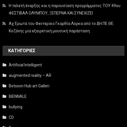
Η τελετή έναρξης και η παρουσίαση προγράμματος ΤΟΥ 49ου
ΦΕΣΤΙΒΑΛ ΟΛΥΜΠΟΥ, ΞΕΠΕΡΝΑ ΚΑΙ ΣΥΝΕΧΙΖΕΙ
Αχ Έρωτα του Φεντερίκο Γκαρθία Λόρκα από το ΔΗ.ΠΕ.ΘΕ.
Κοζάνης μία εξαιρετική μουσική παράσταση
KΑΤΗΓΟΡΊΕΣ
Artificial Intelligent
augmented reality – AR
Betsson Hub art Galleri
BIENNALE
bullying
CD