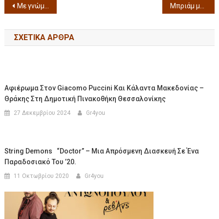
Με γνώμονα την ασφάλεια και την υγεία εκθετών και επισκεπτών η φετινή 85 η ΔΕΘ
Μπριάμ με κρέας στην γάστρα
ΣΧΕΤΙΚΆ ΆΡΘΡΑ
Αφιέρωμα Στον Giacomo Puccini Και Κάλαντα Μακεδονίας –
Θράκης Στη Δημοτική Πινακοθήκη Θεσσαλονίκης
27 Δεκεμβρίου 2024
Gr4you
String Demons “Doctor” – Μια Απρόσμενη Διασκευή Σε Ένα
Παραδοσιακό Του ’20.
11 Οκτωβρίου 2020
Gr4you