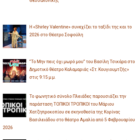
Θεσσαλονίκης
Η «Shirley Valentine» συνεχίζει το ταξίδι της και το
2026 στο Θέατρο Σοφούλη
”Το Μην πεις όχι μωρό μου” του Βασίλη Τσικάρα στο
Δημοτικό θέατρο Καλαμαριάς «Στ. Κουγιουμτζής»
στις 9:15 μ.μ.
Το φωνητικό σύνολο Πλειάδες παρουσιάζει την
παράσταση ΤΟΠΙΚΟΙ ΤΡΟΠΙΚΟΙ του Μάριου
Χατζηπροκοπίου σε σκηνοθεσία της Κορίνας
Βασιλειάδου στο θέατρο Αμαλία από 5 Φεβρουαρίου
2026