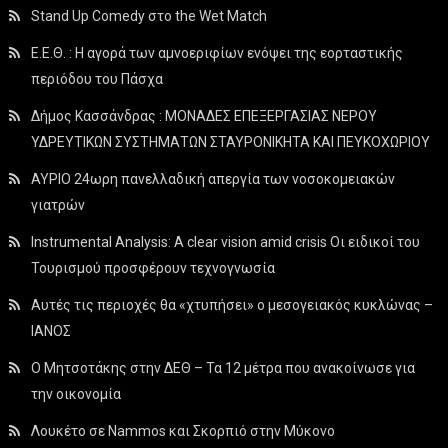
Stand Up Comedy στο the Wet Match
Ε.Ε.Θ. : Η αγορά των αμνοεριφίων ενόψει της εορταστικής
περιόδου του Πάσχα
Δήμος Κασσάνδρας : ΜΟΝΑΔΕΣ ΕΠΕΞΕΡΓΑΣΙΑΣ ΝΕΡΟΥ
ΥΔΡΕΥΤΙΚΩΝ ΣΥΣΤΗΜΑΤΩΝ ΣΤΑΥΡΟΝΙΚΗΤΑ ΚΑΙ ΠΕΥΚΟΧΩΡΙΟΥ
ΑΥΡΙΟ 24ωρη πανελλαδική απεργία των νοσοκομειακών
γιατρών
Instrumental Analysis: A clear vision amid crisis Οι ειδικοί του
Τουρισμού προσφέρουν τεχνογνωσία
Αυτές τις περιοχές θα «χτυπήσει» ο μεσογειακός κυκλώνας –
ΙΑΝΟΣ
Ο Μητσοτάκης στην ΔΕΘ – Τα 12 μέτρα που ανακοίνωσε για
την οικονομία
Λουκέτο σε Nammos και Σκορπιό στην Μύκονο