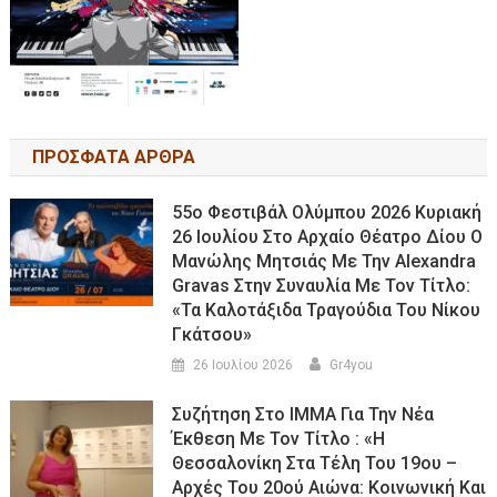
ΠΡΟΣΦΑΤΑ ΑΡΘΡΑ
55ο Φεστιβάλ Ολύμπου 2026 Κυριακή
26 Ιουλίου Στο Αρχαίο Θέατρο Δίου Ο
Μανώλης Μητσιάς Με Την Alexandra
Gravas Στην Συναυλία Με Τον Τίτλο:
«τα Καλοτάξιδα Τραγούδια Του Νίκου
Γκάτσου»
26 Ιουλίου 2026
Gr4you
Συζήτηση Στο ΙΜΜΑ Για Την Νέα
Έκθεση Με Τον Τίτλο : «Η
Θεσσαλονίκη Στα Τέλη Του 19ου –
Αρχές Του 20ού Αιώνα: Κοινωνική Και