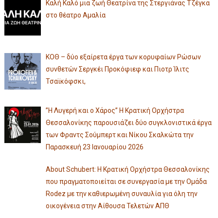
Καλή Καλό μια ζωή Θεατρίνα της Στεργιάνας Τζέγκα
στο θέατρο Αμαλία
ΚΟΘ – δύο εξαίρετα έργα των κορυφαίων Ρώσων
συνθετών Σεργκέι Προκόφιεφ και Πιοτρ Ίλιτς
Τσαϊκόφσκι,
”Η Λυγερή και ο Χάρος” Η Κρατική Ορχήστρα
Θεσσαλονίκης παρουσιάζει δύο συγκλονιστικά έργα
των Φραντς Σούμπερτ και Νίκου Σκαλκώτα την
Παρασκευή 23 Ιανουαρίου 2026
About Schubert: Η Κρατική Ορχήστρα Θεσσαλονίκης
που πραγματοποιείται σε συνεργασία με την Ομάδα
Rodez με την καθιερωμένη συναυλία για όλη την
οικογένεια στην Αίθουσα Τελετών ΑΠΘ