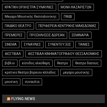
ΚΡΑΤΙΚΗ ΟΡΧΗΣΤΡΑ ΣΥΝΑΥΛΙΕΣ
ΜΟΝΗ ΛΑΖΑΡΙΣΤΩΝ
Μεγαρο Μουσικής Θεσσαλονίκης
ΠΑΙΔΙ
ΠΑΙΔΙΚΟ ΘΕΑΤΡΟ
ΠΕΡΙΦΕΡΕΙΑ ΚΕΝΤΡΙΚΗΣ ΜΑΚΕΔΟΝΙΑΣ
ΠΡΕΜΙΕΡΕΣ
ΠΡΟΣΚΛΗΣΕΙΣ ΔΩΡΕΑΝ
ΣΕΜΙΝΑΡΙΑ
ΣΙΝΕΜΑ
ΣΥΝΑΥΛΙΕΣ
ΣΥΝΕΝΤΕΥΞΕΙΣ
ΤΑΙΝΙΕΣ
ΦΕΣΤΙΒΑΛ
ΦΕΣΤΙΒΑΛ ΚΙΝΗΜΑΤΟΓΡΑΦΟΥ ΘΕΣΣΑΛΟΝΙΚΗΣ
βιβλιο
είσοδος ελεύθερη
θεατρο
θεατρο δασους
κρατικο θεατρο βορειου ελλαδος
μεγαρο μουσικης
μουσικη
συναυλία
FLYING NEWS