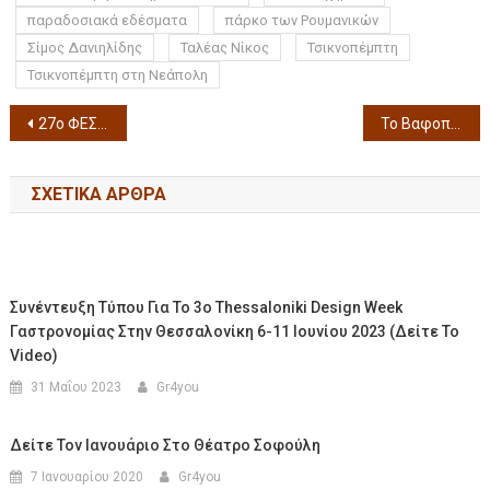
παραδοσιακά εδέσματα
πάρκο των Ρουμανικών
Σίμος Δανιηλίδης
Ταλέας Νίκος
Τσικνοπέμπτη
Τσικνοπέμπτη στη Νεάπολη
27o ΦΕΣΤΙΒΑΛ ΝΤΟΚΙΜΑΝΤΕΡ ΘΕΣΣΑΛΟΝΙΚΗΣ 6-16/3/2025 Ανακαλύψτε 73 συναρπαστικά ελληνικά ντοκιμαντέρ
Το Βαφοπούλειο Πνευματικό Κέντρο διοργανώνει εκδήλωση με τίτλο «Γιώργος Ιωάννου 40 χρόνια μετά (1985-2025)» τη Δευτέρα 17 Φεβρουαρίου 2025
ΣΧΕΤΙΚΆ ΆΡΘΡΑ
Συνέντευξη Τύπου Για Το 3ο Thessaloniki Design Week
Γαστρονομίας Στην Θεσσαλονίκη 6-11 Ιουνίου 2023 (Δείτε Το
Video)
31 Μαΐου 2023
Gr4you
Δείτε Τον Ιανουάριο Στο Θέατρο Σοφούλη
7 Ιανουαρίου 2020
Gr4you