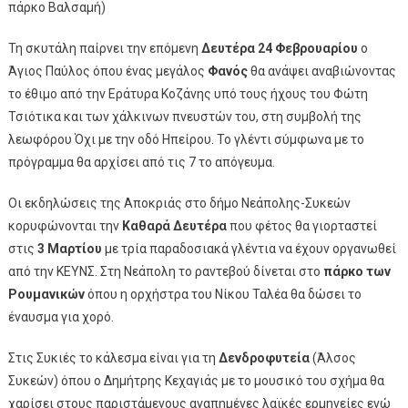
πάρκο Βαλσαμή)
Τη σκυτάλη παίρνει την επόμενη
Δευτέρα 24 Φεβρουαρίου
ο
Άγιος Παύλος όπου ένας μεγάλος
Φανός
θα ανάψει αναβιώνοντας
το έθιμο από την Εράτυρα Κοζάνης υπό τους ήχους του Φώτη
Τσιότικα και των χάλκινων πνευστών του, στη συμβολή της
λεωφόρου Όχι με την οδό Ηπείρου. Το γλέντι σύμφωνα με το
πρόγραμμα θα αρχίσει από τις 7 το απόγευμα.
Οι εκδηλώσεις της Αποκριάς στο δήμο Νεάπολης-Συκεών
κορυφώνονται την
Καθαρά Δευτέρα
που φέτος θα γιορταστεί
στις
3 Μαρτίου
με τρία παραδοσιακά γλέντια να έχουν οργανωθεί
από την ΚΕΥΝΣ. Στη Νεάπολη το ραντεβού δίνεται στο
πάρκο των
Ρουμανικών
όπου η ορχήστρα του Νίκου Ταλέα θα δώσει το
έναυσμα για χορό.
Στις Συκιές το κάλεσμα είναι για τη
Δενδροφυτεία
(Άλσος
Συκεών) όπου ο Δημήτρης Κεχαγιάς με το μουσικό του σχήμα θα
χαρίσει στους παριστάμενους αγαπημένες λαϊκές ερμηνείες ενώ