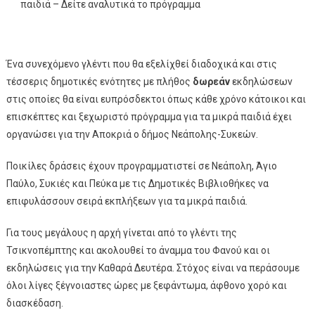
παιδιά – Δείτε αναλυτικά το πρόγραμμα
Ένα συνεχόμενο γλέντι που θα εξελίχθεί διαδοχικά και στις
τέσσερις δημοτικές ενότητες με πλήθος
δωρεάν
εκδηλώσεων
στις οποίες θα είναι ευπρόσδεκτοι όπως κάθε χρόνο κάτοικοι και
επισκέπτες και ξεχωριστό πρόγραμμα για τα μικρά παιδιά έχει
οργανώσει για την Αποκριά ο δήμος Νεάπολης-Συκεών.
Ποικίλες δράσεις έχουν προγραμματιστεί σε Νεάπολη, Άγιο
Παύλο, Συκιές και Πεύκα με τις Δημοτικές Βιβλιοθήκες να
επιφυλάσσουν σειρά εκπλήξεων για τα μικρά παιδιά.
Για τους μεγάλους η αρχή γίνεται από το γλέντι της
Τσικνοπέμπτης και ακολουθεί το άναμμα του Φανού και οι
εκδηλώσεις για την Καθαρά Δευτέρα. Στόχος είναι να περάσουμε
όλοι λίγες ξέγνοιαστες ώρες με ξεφάντωμα, άφθονο χορό και
διασκέδαση.