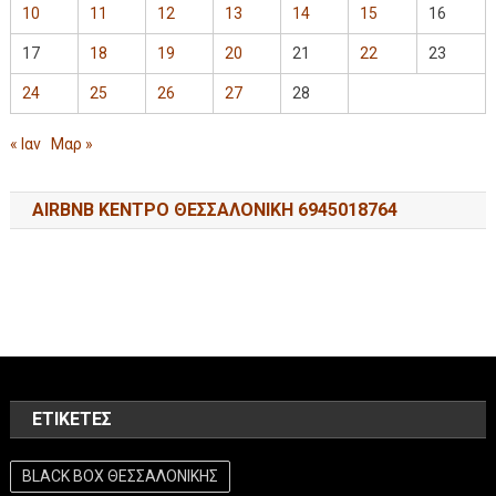
10
11
12
13
14
15
16
17
18
19
20
21
22
23
24
25
26
27
28
« Ιαν
Μαρ »
AIRBNB ΚΕΝΤΡΟ ΘΕΣΣΑΛΟΝΙΚΗ 6945018764
ΕΤΙΚΈΤΕΣ
BLACK BOX ΘΕΣΣΑΛΟΝΙΚΗΣ