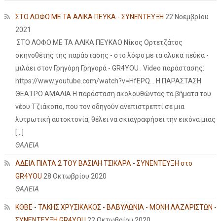
ΣΤΟ ΛΟΦΟ ΜΕ ΤΑ ΑΛΙΚΑ ΠΕΥΚΑ - ΣΥΝΕΝΤΕΥΞΗ
22 Νοεμβρίου
2021
ΣΤΟ ΛΟΦΟ ΜΕ ΤΑ ΑΛΙΚΑ ΠΕΥΚΑΟ Νίκος Ορτετζάτος
σκηνοθέτης της παράστασης - στο λόφο με τα άλυκα πεύκα -
μιλάει στον Γρηγόρη Γρηγορά - GR4YOU . Video παράστασης:
https://www.youtube.com/watch?v=HfEPQ... Η ΠΑΡΑΣΤΑΣΗ
ΘΕΑΤΡΟ ΑΜΑΛΙΑ Η παράσταση ακολουθώντας τα βήματα του
νέου Τζιάκοπο, που τον οδηγούν ανεπιστρεπτί σε μια
λυτρωτική αυτοκτονία, θέλει να σκιαγραφήσει την εικόνα μιας
[…]
ΘΑΛΕΙΑ
ΑΔΕΙΑ ΠΙΑΤΑ 2 ΤΟΥ ΒΑΣΙΛΗ ΤΣΙΚΑΡΑ - ΣΥΝΕΝΤΕΥΞΗ στο
GR4YOU
28 Οκτωβρίου 2020
ΘΑΛΕΙΑ
ΚΘΒΕ - ΤΑΚΗΣ ΧΡΥΣΙΚΑΚΟΣ - ΒΑΒΥΛΩΝΙΑ - ΜΟΝΗ ΛΑΖΑΡΙΣΤΩΝ -
ΣΥΝΕΝΤΕΥΞΗ GR4YOU
22 Οκτωβρίου 2020