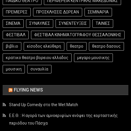
ΠΑΙΔΙΚΟ ΘΕΑΤΡΟ
ΠΕΡΙΦΕΡΕΙΑ ΚΕΝΤΡΙΚΗΣ ΜΑΚΕΔΟΝΙΑΣ
ΠΡΕΜΙΕΡΕΣ
ΠΡΟΣΚΛΗΣΕΙΣ ΔΩΡΕΑΝ
ΣΕΜΙΝΑΡΙΑ
ΣΙΝΕΜΑ
ΣΥΝΑΥΛΙΕΣ
ΣΥΝΕΝΤΕΥΞΕΙΣ
ΤΑΙΝΙΕΣ
ΦΕΣΤΙΒΑΛ
ΦΕΣΤΙΒΑΛ ΚΙΝΗΜΑΤΟΓΡΑΦΟΥ ΘΕΣΣΑΛΟΝΙΚΗΣ
βιβλιο
είσοδος ελεύθερη
θεατρο
θεατρο δασους
κρατικο θεατρο βορειου ελλαδος
μεγαρο μουσικης
μουσικη
συναυλία
FLYING NEWS
Stand Up Comedy στο the Wet Match
Ε.Ε.Θ. : Η αγορά των αμνοεριφίων ενόψει της εορταστικής
περιόδου του Πάσχα