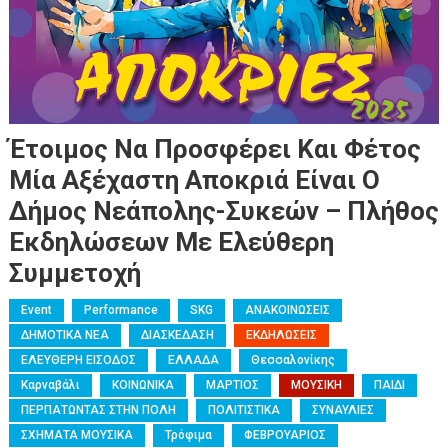
Έτοιμος Να Προσφέρει Και Φέτος
Μία Αξέχαστη Αποκριά Είναι Ο
Δήμος Νεάπολης-Συκεών – Πλήθος
Εκδηλώσεων Με Ελεύθερη
Συμμετοχή
Event
Performance
SKG
ΑΝΑΚΟΙΝΩΣΕΙΣ
ΔΗΜΟΤΙΚΑ ΝΕΑ
ΔΙΑΣΚΕΔΑΣΗ
ΕΚΔΗΛΩΣΕΙΣ
ΕΛΕΥΘΕΡΗ ΕΙΣΟΔΟΣ
ΕΛΛΑΔΑ
Θεσσαλονίκης
Καρναβάλι
ΚΟΙΝΩΝΙΚΑ
ΜΑΡΤΙΟΣ
ΜΟΥΣΙΚΗ
ΠΑΙΔΙ
ΠΕΡΠΑΤΩΝΤΑΣ ΣΤΗΝ ΠΟΛΗ
ΠΟΛΙΤΙΣΤΙΚΑ
ΣΥΝΑΥΛΙΕΣ
ΣΧΗΜΑΤΑ ΜΟΥΣΙΚΑ
Τρόφιμα
ΦΕΒΡΟΥΑΡΙΟΣ