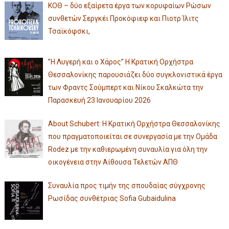
ΚΟΘ – δύο εξαίρετα έργα των κορυφαίων Ρώσων
συνθετών Σεργκέι Προκόφιεφ και Πιοτρ Ίλιτς
Τσαϊκόφσκι,
”Η Λυγερή και ο Χάρος” Η Κρατική Ορχήστρα
Θεσσαλονίκης παρουσιάζει δύο συγκλονιστικά έργα
των Φραντς Σούμπερτ και Νίκου Σκαλκώτα την
Παρασκευή 23 Ιανουαρίου 2026
About Schubert: Η Κρατική Ορχήστρα Θεσσαλονίκης
που πραγματοποιείται σε συνεργασία με την Ομάδα
Rodez με την καθιερωμένη συναυλία για όλη την
οικογένεια στην Αίθουσα Τελετών ΑΠΘ
Συναυλία προς τιμήν της σπουδαίας σύγχρονης
Ρωσίδας συνθέτριας Sofia Gubaidulina