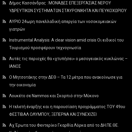
Δήμος Κασσάνδρας : ΜΟΝΑΔΕΣ ΕΠΕΞΕΡΓΑΣΙΑΣ ΝΕΡΟΥ
ΥΔΡΕΥΤΙΚΩΝ ΣΥΣΤΗΜΑΤΩΝ ΣΤΑΥΡΟΝΙΚΗΤΑ ΚΑΙ ΠΕΥΚΟΧΩΡΙΟΥ
ΑΥΡΙΟ 24ωρη πανελλαδική απεργία των νοσοκομειακών
γιατρών
Instrumental Analysis: A clear vision amid crisis Οι ειδικοί του
Τουρισμού προσφέρουν τεχνογνωσία
Αυτές τις περιοχές θα «χτυπήσει» ο μεσογειακός κυκλώνας –
ΙΑΝΟΣ
Ο Μητσοτάκης στην ΔΕΘ – Τα 12 μέτρα που ανακοίνωσε για
την οικονομία
Λουκέτο σε Nammos και Σκορπιό στην Μύκονο
Η τελετή έναρξης και η παρουσίαση προγράμματος ΤΟΥ 49ου
ΦΕΣΤΙΒΑΛ ΟΛΥΜΠΟΥ, ΞΕΠΕΡΝΑ ΚΑΙ ΣΥΝΕΧΙΖΕΙ
Αχ Έρωτα του Φεντερίκο Γκαρθία Λόρκα από το ΔΗ.ΠΕ.ΘΕ.