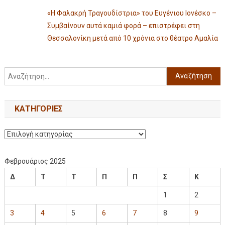
«Η Φαλακρή Τραγουδίστρια» του Ευγένιου Ιονέσκο –
Συμβαίνουν αυτά καμιά φορά – επιστρέφει στη
Θεσσαλονίκη μετά από 10 χρόνια στο θέατρο Αμαλία
KΑΤΗΓΟΡΊΕΣ
Φεβρουάριος 2025
Δ
Τ
Τ
Π
Π
Σ
Κ
1
2
3
4
5
6
7
8
9