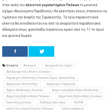
στην αυλή του
κλειστού γυμναστηρίου Πεύκων
το μουσικό
σχήμα «Ακούσματα Παράδοσης» θα γλεντήσει όσους σπεύσουν να
τιμήσουν την έναρξη της Σαρακοστής. Τα τρία σαρακοστιανά
γλέντια θα συνοδεύονται και από τα απαραίτητα παραδοσιακά
εδέσματα όπως φασολάδα, λαγάνα και κρασί από τις 11 το πρωΐ
και φυσικά δωρεά
Ετικέτα:
Αποκριά
αποκριάτικο πάρτι
Δενδροφυτεία Άλσος Συκεών
δήμαρχος Νεάπολης-Συκεών Σίμος Δανιηλίδης
Δημήτρης Απατσίδης
Δημήτρης Κεχαγιάς
δήμος Νεάπολης-Συκεών
Δημοτική βιβλιοθήκη Νεάπολης
Δημοτική βιβλιοθήκη Πεύκων
Δημοτική βιβλιοθήκη Συκεών
ζωντανή μουσική
Καθαρά Δευτέρα
ΚΕΥΝΣ
κλειστού γυμναστηρίου Πεύκων
λαϊκά σχήματα