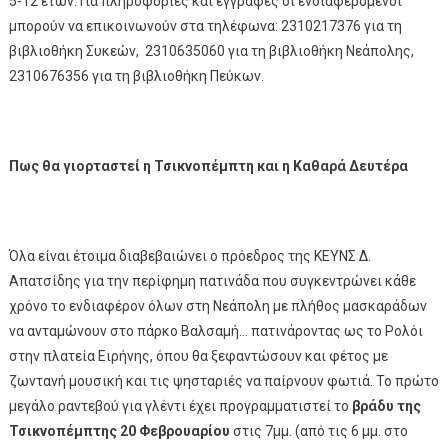
5-12 ετών. Για πληροφορίες και εγγραφές οι ενδιαφερόμενοι
μπορούν να επικοινωνούν στα τηλέφωνα: 2310217376 για τη
βιβλιοθήκη Συκεών, 2310635060 για τη βιβλιοθήκη Νεάπολης,
2310676356 για τη βιβλιοθήκη Πεύκων.
Πως θα γιορταστεί η Τσικνοπέμπτη και η Καθαρά Δευτέρα
Όλα είναι έτοιμα διαβεβαιώνει ο πρόεδρος της ΚΕΥΝΣ Δ.
Απατσίδης για την περίφημη πατινάδα που συγκεντρώνει κάθε
χρόνο το ενδιαφέρον όλων στη Νεάπολη με πλήθος μασκαράδων
να ανταμώνουν στο πάρκο Βαλσαμή… πατινάροντας ως το Ρολόι
στην πλατεία Ειρήνης, όπου θα ξεφαντώσουν και φέτος με
ζωντανή μουσική και τις ψησταριές να παίρνουν φωτιά. Το πρώτο
μεγάλο ραντεβού για γλέντι έχει προγραμματιστεί το
βράδυ της
Τσικνοπέμπτης 20 Φεβρουαρίου
στις 7μμ. (από τις 6 μμ. στο