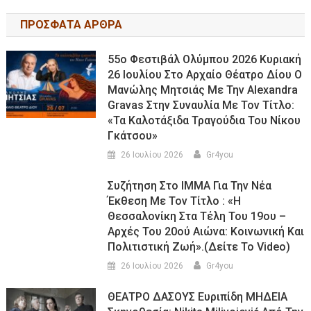
ΠΡΟΣΦΑΤΑ ΑΡΘΡΑ
55ο Φεστιβάλ Ολύμπου 2026 Κυριακή
26 Ιουλίου Στο Αρχαίο Θέατρο Δίου Ο
Μανώλης Μητσιάς Με Την Alexandra
Gravas Στην Συναυλία Με Τον Τίτλο:
«τα Καλοτάξιδα Τραγούδια Του Νίκου
Γκάτσου»
26 Ιουλίου 2026
Gr4you
Συζήτηση Στο ΙΜΜΑ Για Την Νέα
Έκθεση Με Τον Τίτλο : «Η
Θεσσαλονίκη Στα Τέλη Του 19ου –
Αρχές Του 20ού Αιώνα: Κοινωνική Και
Πολιτιστική Ζωή».(Δείτε Το Video)
26 Ιουλίου 2026
Gr4you
ΘΕΑΤΡΟ ΔΑΣΟΥΣ Ευριπίδη ΜΗΔΕΙΑ