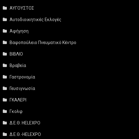
ΑΥΓΟΥΣΤΟΣ
Αυτοδιοικητικές Εκλογές
Αφήγηση
Βαφοπούλειο Πνευματικό Κέντρο
ΒΙΒΛΙΟ
Βραβεία
Γαστρονομία
Γευσιγνωσία
ΓΚΑΛΕΡΙ
Γκολφ
Δ.Ε.Θ. HELEXPO
Δ.Ε.Θ.-HELEXPO