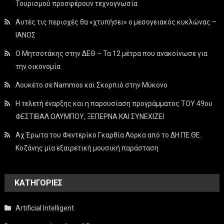
Τουρισμού προσφέρουν τεχνογνωσία
Αυτές τις περιοχές θα «χτυπήσει» ο μεσογειακός κυκλώνας –
ΙΑΝΟΣ
Ο Μητσοτάκης στην ΔΕΘ – Τα 12 μέτρα που ανακοίνωσε για
την οικονομία
Λουκέτο σε Nammos και Σκορπιό στην Μύκονο
Η τελετή έναρξης και η παρουσίαση προγράμματος ΤΟΥ 49ου
ΦΕΣΤΙΒΑΛ ΟΛΥΜΠΟΥ, ΞΕΠΕΡΝΑ ΚΑΙ ΣΥΝΕΧΙΖΕΙ
Αχ Έρωτα του Φεντερίκο Γκαρθία Λόρκα από το ΔΗ.ΠΕ.ΘΕ.
Κοζάνης μία εξαιρετική μουσική παράσταση
KΑΤΗΓΟΡΊΕΣ
Artificial Intelligent