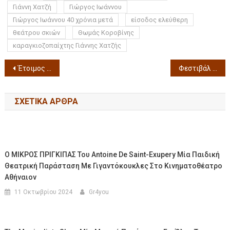
Γιάννη Χατζή
Γιώργος Ιωάννου
Γιώργος Ιωάννου 40 χρόνια μετά
είσοδος ελεύθερη
θεάτρου σκιών
Θωμάς Κοροβίνης
καραγκιοζοπαίχτης Γιάννης Χατζής
Έτοιμος να προσφέρει και φέτος μία αξέχαστη Αποκριά είναι ο δήμος Νεάπολης-Συκεών – Πλήθος εκδηλώσεων με ελεύθερη συμμετοχή
Φεστιβάλ Ιαπωνικού Κινηματογράφου 2025 – Αφιέρωμα στο Ιαπωνικό Νέο Κύμα Σε συνεργασία με την Πρεσβεία της Ιαπωνίας και το Japan Foundation Σταύρος Τορνές 22-23 Φεβρουαρίου 2025
ΣΧΕΤΙΚΆ ΆΡΘΡΑ
Ο ΜΙΚΡΟΣ ΠΡΙΓΚΙΠΑΣ Του Antoine De Saint-Exupery Μία Παιδική
Θεατρική Παράσταση Με Γιγαντόκουκλες Στο Κινηματοθέατρο
Αθήναιον
11 Οκτωβρίου 2024
Gr4you