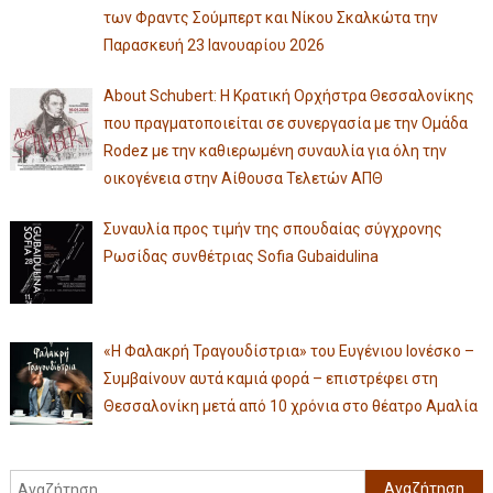
των Φραντς Σούμπερτ και Νίκου Σκαλκώτα την
Παρασκευή 23 Ιανουαρίου 2026
About Schubert: Η Κρατική Ορχήστρα Θεσσαλονίκης
που πραγματοποιείται σε συνεργασία με την Ομάδα
Rodez με την καθιερωμένη συναυλία για όλη την
οικογένεια στην Αίθουσα Τελετών ΑΠΘ
Συναυλία προς τιμήν της σπουδαίας σύγχρονης
Ρωσίδας συνθέτριας Sofia Gubaidulina
«Η Φαλακρή Τραγουδίστρια» του Ευγένιου Ιονέσκο –
Συμβαίνουν αυτά καμιά φορά – επιστρέφει στη
Θεσσαλονίκη μετά από 10 χρόνια στο θέατρο Αμαλία