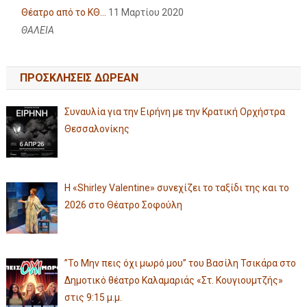
Θέατρο από το ΚΘ...
11 Μαρτίου 2020
ΘΑΛΕΙΑ
ΠΡΟΣΚΛΗΣΕΙΣ ΔΩΡΕΑΝ
Συναυλία για την Ειρήνη με την Κρατική Ορχήστρα
Θεσσαλονίκης
Η «Shirley Valentine» συνεχίζει το ταξίδι της και το
2026 στο Θέατρο Σοφούλη
”Το Μην πεις όχι μωρό μου” του Βασίλη Τσικάρα στο
Δημοτικό θέατρο Καλαμαριάς «Στ. Κουγιουμτζής»
στις 9:15 μ.μ.