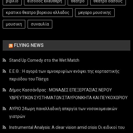
βιβλιο
είσοδος ελεύθερη
θεατρο
θεατρο δασους
κρατικο θεατρο βορειου ελλαδος
μεγαρο μουσικης
μουσικη
συναυλία
FLYING NEWS
Stand Up Comedy στο the Wet Match
Ε.Ε.Θ. : Η αγορά των αμνοεριφίων ενόψει της εορταστικής
περιόδου του Πάσχα
Δήμος Κασσάνδρας : ΜΟΝΑΔΕΣ ΕΠΕΞΕΡΓΑΣΙΑΣ ΝΕΡΟΥ
ΥΔΡΕΥΤΙΚΩΝ ΣΥΣΤΗΜΑΤΩΝ ΣΤΑΥΡΟΝΙΚΗΤΑ ΚΑΙ ΠΕΥΚΟΧΩΡΙΟΥ
ΑΥΡΙΟ 24ωρη πανελλαδική απεργία των νοσοκομειακών
γιατρών
Instrumental Analysis: A clear vision amid crisis Οι ειδικοί του