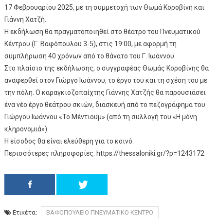
17 Φεβρουαρίου 2025, με τη συμμετοχή των Θωμά Κοροβίνη και
Γιάννη Χατζή.
Η εκδήλωση θα πραγματοποιηθεί στο θέατρο του Πνευματικού
Κέντρου (Γ. Βαφόπουλου 3-5), στις 19:00, με αφορμή τη
συμπλήρωση 40 χρόνων από το θάνατο του Γ. Ιωάννου.
Στο πλαίσιο της εκδήλωσης, ο συγγραφέας Θωμάς Κοροβίνης θα
αναφερθεί στον Γιώργο Ιωάννου, το έργο του και τη σχέση του με
την πόλη. Ο καραγκιοζοπαίχτης Γιάννης Χατζής θα παρουσιάσει
ένα νέο έργο θεάτρου σκιών, διασκευή από το πεζογράφημα του
Γιώργου Ιωάννου «Το Μέντιουμ» (από τη συλλογή του «Η μόνη
κληρονομιά»).
Η είσοδος θα είναι ελεύθερη για το κοινό.
Περισσότερες πληροφορίες: https://thessaloniki.gr/?p=1243172
Ετικέτα:
ΒΑΦΟΠΟΥΛΕΙΟ ΠΝΕΥΜΑΤΙΚΟ ΚΕΝΤΡΟ