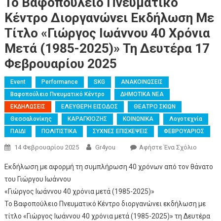
Το Βαφοπούλειο Πνευματικό
Κέντρο Διοργανώνει Εκδήλωση Με
Τίτλο «Γιώργος Ιωάννου 40 Χρόνια
Μετά (1985-2025)» Τη Δευτέρα 17
Φεβρουαρίου 2025
Event
Performance
SKG
ΑΝΑΚΟΙΝΩΣΕΙΣ
Βαφοπούλειο Πνευματικό Κέντρο
ΔΗΜΟΤΙΚΑ ΝΕΑ
ΕΚΔΗΛΩΣΕΙΣ
ΕΛΕΥΘΕΡΗ ΕΙΣΟΔΟΣ
ΘΕΑΤΡΟ ΣΚΙΩΝ
Θεσσαλονίκης
ΚΑΡΑΓΚΙΟΖΗΣ
ΚΟΙΝΩΝΙΚΑ
Λογοτεχνία
ΠΑΙΔΙ
ΠΟΛΙΤΙΣΤΙΚΑ
ΣΥΧΝΕΣ ΕΠΙΣΚΕΨΕΙΣ
ΦΕΒΡΟΥΑΡΙΟΣ
14 Φεβρουαρίου 2025
Gr4you
Αφήστε Ένα Σχόλιο
Εκδήλωση με αφορμή τη συμπλήρωση 40 χρόνων από τον θάνατο
του Γιώργου Ιωάννου
«Γιώργος Ιωάννου 40 χρόνια μετά (1985-2025)»
Το Βαφοπούλειο Πνευματικό Κέντρο διοργανώνει εκδήλωση με
τίτλο «Γιώργος Ιωάννου 40 χρόνια μετά (1985-2025)» τη Δευτέρα