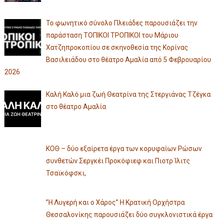
Το φωνητικό σύνολο Πλειάδες παρουσιάζει την
παράσταση ΤΟΠΙΚΟΙ ΤΡΟΠΙΚΟΙ του Μάριου
Χατζηπροκοπίου σε σκηνοθεσία της Κορίνας
Βασιλειάδου στο θέατρο Αμαλία από 5 Φεβρουαρίου
2026
Καλή Καλό μια ζωή Θεατρίνα της Στεργιάνας Τζέγκα
στο θέατρο Αμαλία
ΚΟΘ – δύο εξαίρετα έργα των κορυφαίων Ρώσων
συνθετών Σεργκέι Προκόφιεφ και Πιοτρ Ίλιτς
Τσαϊκόφσκι,
”Η Λυγερή και ο Χάρος” Η Κρατική Ορχήστρα
Θεσσαλονίκης παρουσιάζει δύο συγκλονιστικά έργα