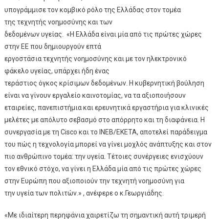
υπογράμμισε τον κομβικό ρόλο της Ελλάδας στον τομέα
της τεχνητής νοημοσύνης και των
δεδομένων υγείας. «Η Ελλάδα είναι μία από τις πρώτες χώρες
στην ΕΕ που δημιουργούν επτά
εργοστάσια τεχνητής νοημοσύνης και με τον ηλεκτρονικό
φάκελο υγείας, υπάρχει ήδη ένας
τεράστιος όγκος κρίσιμων δεδομένων. Η κυβερνητική βούληση
είναι να γίνουν εργαλείο καινοτομίας, να τα αξιοποιήσουν
εταιρείες, πανεπιστήμια και ερευνητικά εργαστήρια για κλινικές
μελέτες με απόλυτο σεβασμό στο απόρρητο και τη διαφάνεια. Η
συνεργασία με τη Cisco και το ΙΝΕΒ/ΕΚΕΤΑ, αποτελεί παράδειγμα
του πώς η τεχνολογία μπορεί να γίνει μοχλός ανάπτυξης και στον
πιο ανθρώπινο τομέα: την υγεία. Τέτοιες συνέργειες ενισχύουν
τον εθνικό στόχο, να γίνει η Ελλάδα μία από τις πρώτες χώρες
στην Ευρώπη που αξιοποιούν την τεχνητή νοημοσύνη για
την υγεία των πολιτών.» , ανέφερε ο κ.Γεωργιάδης.
«Με ιδιαίτερη περηφάνια χαιρετίζω τη σημαντική αυτή τριμερή