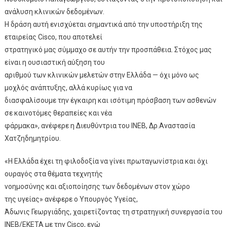
ανάλυση κλινικών δεδομένων.
Η δράση αυτή ενισχύεται σημαντικά από την υποστήριξη της
εταιρείας Cisco, που αποτελεί
στρατηγικό μας σύμμαχο σε αυτήν την προσπάθεια. Στόχος μας
είναι η ουσιαστική αύξηση του
αριθμού των κλινικών μελετών στην Ελλάδα — όχι μόνο ως
μοχλός ανάπτυξης, αλλά κυρίως για να
διασφαλίσουμε την έγκαιρη και ισότιμη πρόσβαση των ασθενών
σε καινοτόμες θεραπείες και νέα
φάρμακα», ανέφερε η Διευθύντρια του ΙΝΕΒ, Δρ.Αναστασία
Χατζηδημητρίου.
«Η Ελλάδα έχει τη φιλοδοξία να γίνει πρωταγωνίστρια και όχι
ουραγός στα θέματα τεχνητής
νοημοσύνης και αξιοποίησης των δεδομένων στον χώρο
της υγείας» ανέφερε ο Υπουργός Υγείας,
Άδωνις Γεωργιάδης, χαιρετίζοντας τη στρατηγική συνεργασία του
ΙΝΕΒ/ΕΚΕΤΑ με την Cisco, ενώ