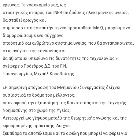
έρευνας. Το νοσοκομείο μας, ως
στρατηγικός εταίρος του ΙΝΕΒ σε δράσεις ηλεκτρονικής υγείας,
θα σταθεί αρωγός και
συμπαραστάτης σε αυτήν τη νέα προσπάθεια. Μαζί, μπορούμε να
διαμορφώσουμε ένα σύγχρονο,
αποδοτικό και ανθρώπινο σύστημα υγείας, που θα ανταποκρίνεται
στις ανάγκες της κοινωνίας και
θα αξιοποιεί υπεύθυνα τις δυνατότητες της τεχνολογίας.»,
ανέφερε ο Πρόεδρος Δ.Σ. του Γ.Ν.
Παπαγεωργίου, Μιχαήλ Καραβιώτης.
«Η σημερινή υπογραφή του Μνημονίου Συνεργασίας δείχνει
ουσιαστικά το δρόμο του μέλλοντος,
όσον αφορά την αξιοποίηση της Καινοτομίας και της Τεχνητής
Νοημοσύνης στο χώρο της Υγείας.
Λειτουργεί ως γέφυρα μεταξύ της θεωρητικής γνώσης και της
εφαρμοσμένης πρακτικής. Δείχνει
ξεκάθαρα το αποτέλεσμα και το οφέλη που μπορεί να φέρει για