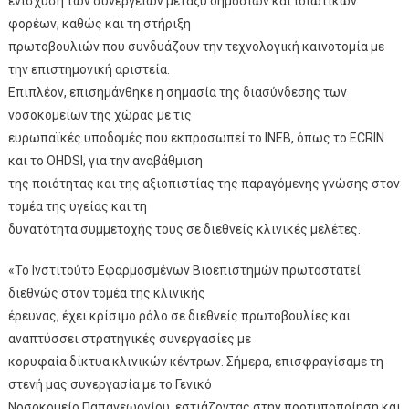
ενίσχυση των συνεργειών μεταξύ δημόσιων και ιδιωτικών
φορέων, καθώς και τη στήριξη
πρωτοβουλιών που συνδυάζουν την τεχνολογική καινοτομία με
την επιστημονική αριστεία.
Επιπλέον, επισημάνθηκε η σημασία της διασύνδεσης των
νοσοκομείων της χώρας με τις
ευρωπαϊκές υποδομές που εκπροσωπεί το ΙΝΕΒ, όπως το ECRIN
και το OHDSI, για την αναβάθμιση
της ποιότητας και της αξιοπιστίας της παραγόμενης γνώσης στον
τομέα της υγείας και τη
δυνατότητα συμμετοχής τους σε διεθνείς κλινικές μελέτες.
«Το Ινστιτούτο Εφαρμοσμένων Βιοεπιστημών πρωτοστατεί
διεθνώς στον τομέα της κλινικής
έρευνας, έχει κρίσιμο ρόλο σε διεθνείς πρωτοβουλίες και
αναπτύσσει στρατηγικές συνεργασίες με
κορυφαία δίκτυα κλινικών κέντρων. Σήμερα, επισφραγίσαμε τη
στενή μας συνεργασία με το Γενικό
Νοσοκομείο Παπαγεωργίου, εστιάζοντας στην προτυποποίηση και