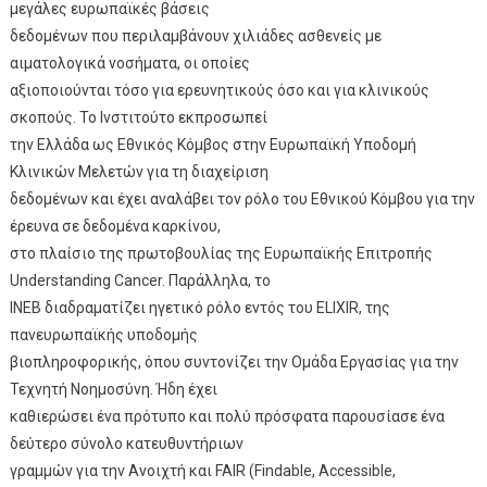
μεγάλες ευρωπαϊκές βάσεις
δεδομένων που περιλαμβάνουν χιλιάδες ασθενείς με
αιματολογικά νοσήματα, οι οποίες
αξιοποιούνται τόσο για ερευνητικούς όσο και για κλινικούς
σκοπούς. Το Ινστιτούτο εκπροσωπεί
την Ελλάδα ως Εθνικός Κόμβος στην Ευρωπαϊκή Υποδομή
Κλινικών Μελετών για τη διαχείριση
δεδομένων και έχει αναλάβει τον ρόλο του Εθνικού Κόμβου για την
έρευνα σε δεδομένα καρκίνου,
στο πλαίσιο της πρωτοβουλίας της Ευρωπαϊκής Επιτροπής
Understanding Cancer. Παράλληλα, το
ΙΝΕΒ διαδραματίζει ηγετικό ρόλο εντός του ELIXIR, της
πανευρωπαϊκής υποδομής
βιοπληροφορικής, όπου συντονίζει την Ομάδα Εργασίας για την
Τεχνητή Νοημοσύνη. Ήδη έχει
καθιερώσει ένα πρότυπο και πολύ πρόσφατα παρουσίασε ένα
δεύτερο σύνολο κατευθυντήριων
γραμμών για την Ανοιχτή και FAIR (Findable, Accessible,