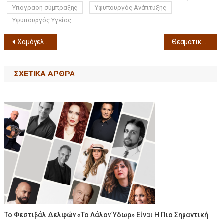
Υπογραφή σύμπραξης
Υφυπουργός Ανάπτυξης
Υφυπουργός Υγείας
Χαμόγελα, ποδήλατα και μαθήματα ζωής στην Παγκόσμια Ημέρα Ποδηλάτου στην Καλαμαριά
Θεαματικό show με drones στο Λιμάνι Θεσσαλονίκης για τις Λαϊκές Αγορές Φρούτα και αγροτικά οχήματα απόψε στον ουρανό της πόλης
ΣΧΕΤΙΚΆ ΆΡΘΡΑ
Το Φεστιβάλ Δελφών «Το Λάλον Ύδωρ» Είναι Η Πιο Σημαντική