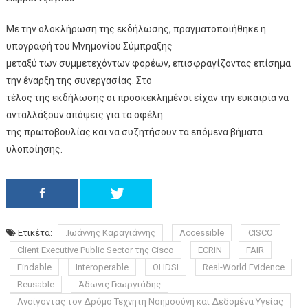
Με την ολοκλήρωση της εκδήλωσης, πραγματοποιήθηκε η
υπογραφή του Μνημονίου Σύμπραξης
μεταξύ των συμμετεχόντων φορέων, επισφραγίζοντας επίσημα
την έναρξη της συνεργασίας. Στο
τέλος της εκδήλωσης οι προσκεκλημένοι είχαν την ευκαιρία να
ανταλλάξουν απόψεις για τα οφέλη
της πρωτοβουλίας και να συζητήσουν τα επόμενα βήματα
υλοποίησης.
Ετικέτα:
.Ιωάννης Καραγιάννης
Accessible
CISCO
Client Executive Public Sector της Cisco
ECRIN
FAIR
Findable
Interoperable
OHDSI
Real-World Evidence
Reusable
Άδωνις Γεωργιάδης
Ανοίγοντας τον Δρόμο Τεχνητή Νοημοσύνη και Δεδομένα Υγείας