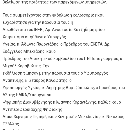
βελτίωση της ποιότητας των παρεχόμενων υπηρεσιών.
Τους συμμετέχοντες στην εκδήλωση καλωσόρισε και
ευχαρίστησε για την παρουσία τους η
Διευθύντρια του ΙΝΕΒ , Δρ. Αναστασία Χατζηδημητρίου.
Χαιρετισμό απηύθυνε ο Υπουργός
Υγείας, κ. Άδωνις Γεωργιάδης, ο Πρόεδρος του ΕΚΕΤΑ, Δρ.
Ευάγγελος Μπεκιάρης, και ο
Πρόεδρος του Διοικητικού Συμβουλίου του Γ.Ν.Παπαγεωργίου, κ.
Μιχαήλ Καραβιώτης. Την
εκδήλωση τίμησαν με την παρουσία τους ο Υφυπουργός
Ανάπτυξης, κ. Σταύρος Καλαφάτης, ο
Υφυπουργός Υγείας, κ. Δημήτρης Βαρτζόπουλος, ο Πρόεδρος του
ΔΣ της ΗΔΙΚΑ/Υπουργείου
Ψηφιακής Διακυβέρνησης κ.Ιωάννης Καραγιάννης, καθώς και ο
Αντιπεριφερειάρχης Ψηφιακής
Διακυβέρνησης Περιφέρειας Κεντρικής Μακεδονίας, κ. Νικόλαος
Τζόλλας.