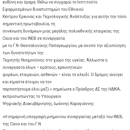
ευθύνη και όραμα. Θέλω να συγχαρώ το Ινστιτούτο
Εφαρμοσμένων Βιοεπιστημών του Εθνικού
Κέντρου Έρευνας και Τεχνολογικής Ανάπτυξης για αυτήν την τόσο
σημαντική πρωτοβουλία, τη
συνένωση δυνάμεων μιας μεγάλης πολυεθνικής εταιρείας της
Cisco και του ΙΝΕΒ σε συνεργασία
με το Γ.Ν. Θεσσαλονίκης Παπαγεωργίου, με σκοπό την αξιοποίηση
των δυνατοτήτων της
Τεχνητής Νοημοσύνης στο χώρο της υγείας. Άλλωστε η
συνεργασία όλων – κράτους, ερευνητικών
φορέων, εταιρειών, ασθενών – είναι το κλειδί. Ο δρόμος ανοίγει
και είμαστε έτοιμοι να τον
περπατήσουμε όλοι μαζί.» σημείωσε ο Πρόεδρος ΔΣ της ΗΔΙΚΑ,
εκπροσωπώντας το Υπουργείο
Ψηφιακής Διακυβέρνησης, Ιωάννης Καραγιάννης.
«Η σημερινή υπογραφή μνημονίου συνεργασίας μεταξύ του ΙΝΕΒ,
της Cisco και του Γ.Ν