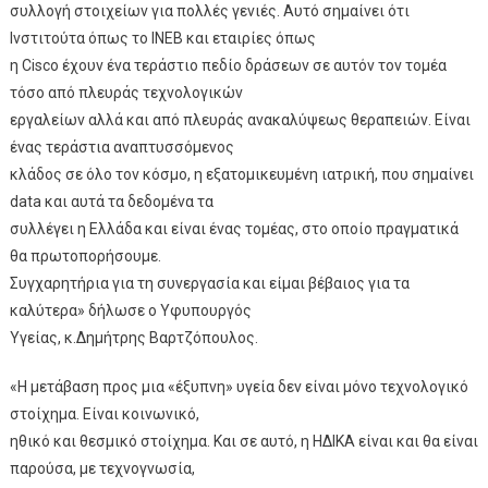
συλλογή στοιχείων για πολλές γενιές. Αυτό σημαίνει ότι
Ινστιτούτα όπως το ΙΝΕΒ και εταιρίες όπως
η Cisco έχουν ένα τεράστιο πεδίο δράσεων σε αυτόν τον τομέα
τόσο από πλευράς τεχνολογικών
εργαλείων αλλά και από πλευράς ανακαλύψεως θεραπειών. Είναι
ένας τεράστια αναπτυσσόμενος
κλάδος σε όλο τον κόσμο, η εξατομικευμένη ιατρική, που σημαίνει
data και αυτά τα δεδομένα τα
συλλέγει η Ελλάδα και είναι ένας τομέας, στο οποίο πραγματικά
θα πρωτοπορήσουμε.
Συγχαρητήρια για τη συνεργασία και είμαι βέβαιος για τα
καλύτερα» δήλωσε ο Υφυπουργός
Υγείας, κ.Δημήτρης Βαρτζόπουλος.
«Η μετάβαση προς μια «έξυπνη» υγεία δεν είναι μόνο τεχνολογικό
στοίχημα. Είναι κοινωνικό,
ηθικό και θεσμικό στοίχημα. Και σε αυτό, η ΗΔΙΚΑ είναι και θα είναι
παρούσα, με τεχνογνωσία,