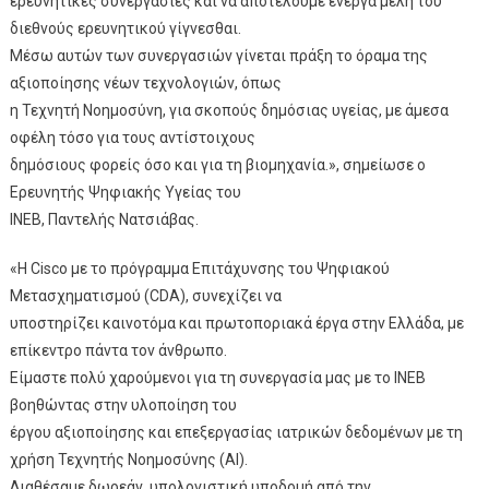
ερευνητικές συνεργασίες και να αποτελούμε ενεργά μέλη του
διεθνούς ερευνητικού γίγνεσθαι.
Μέσω αυτών των συνεργασιών γίνεται πράξη το όραμα της
αξιοποίησης νέων τεχνολογιών, όπως
η Τεχνητή Νοημοσύνη, για σκοπούς δημόσιας υγείας, με άμεσα
οφέλη τόσο για τους αντίστοιχους
δημόσιους φορείς όσο και για τη βιομηχανία.», σημείωσε ο
Ερευνητής Ψηφιακής Υγείας του
ΙΝΕΒ, Παντελής Νατσιάβας.
«Η Cisco με το πρόγραμμα Επιτάχυνσης του Ψηφιακού
Μετασχηματισμού (CDA), συνεχίζει να
υποστηρίζει καινοτόμα και πρωτοποριακά έργα στην Ελλάδα, με
επίκεντρο πάντα τον άνθρωπο.
Είμαστε πολύ χαρούμενοι για τη συνεργασία μας με το ΙΝΕΒ
βοηθώντας στην υλοποίηση του
έργου αξιοποίησης και επεξεργασίας ιατρικών δεδομένων με τη
χρήση Τεχνητής Νοημοσύνης (AI).
Διαθέσαμε δωρεάν, υπολογιστική υποδομή από την