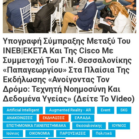
Υπογραφή Σύμπραξης Μεταξύ Του
ΙΝΕΒ|ΕΚΕΤΑ Και Της Cisco Με
Συμμετοχή Του Γ.Ν. Θεσσαλονίκης
«Παπαγεωργίου» Στα Πλαίσια Της
Εκδήλωσης «Ανοίγοντας Τον
Δρόμο: Τεχνητή Νοημοσύνη Και
Δεδομένα Υγείας» (Δείτε Το Video)
Artificial Intelligent
Augmented Reality - AR
Event
SKG
ΑΝΑΚΟΙΝΩΣΕΙΣ
ΕΚΔΗΛΩΣΕΙΣ
ΕΛΛΑΔΑ
ΕΠΙΣΤΗΜΟΝΙΚΑ ΠΑΝΕΠΙΣΤΗΜΙΑΚΑ
Θεσσαλονίκης
ΙΟΥΝΙΟΣ
Ιούνιος
ΟΙΚΟΝΟΜΙΑ
ΠΑΡΟΥΣΙΑΣΕΙΣ
Πολιτικά