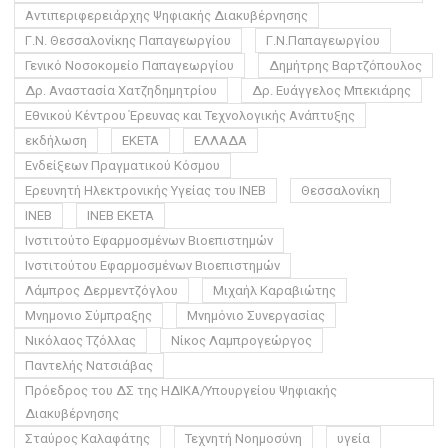
Αντιπεριφερειάρχης Ψηφιακής Διακυβέρνησης
Γ.Ν. Θεσσαλονίκης Παπαγεωργίου
Γ.Ν.Παπαγεωργίου
Γενικό Νοσοκομείο Παπαγεωργίου
Δημήτρης Βαρτζόπουλος
Δρ. Αναστασία Χατζηδημητρίου
Δρ. Ευάγγελος Μπεκιάρης
Εθνικού Κέντρου Έρευνας και Τεχνολογικής Ανάπτυξης
εκδήλωση
ΕΚΕΤΑ
ΕΛΛΑΔΑ
Ενδείξεων Πραγματικού Κόσμου
Ερευνητή Ηλεκτρονικής Υγείας του ΙΝΕΒ
Θεσσαλονίκη
ΙΝΕΒ
ΙΝΕΒ ΕΚΕΤΑ
Ινστιτούτο Εφαρμοσμένων Βιοεπιστημών
Ινστιτούτου Εφαρμοσμένων Βιοεπιστημών
Λάμπρος Δερμεντζόγλου
Μιχαήλ Καραβιώτης
Μνημονιο Σύμπραξης
Μνημόνιο Συνεργασίας
Νικόλαος Τζόλλας
Νίκος Λαμπρογεώργος
Παντελής Νατσιάβας
Πρόεδρος του ΔΣ της ΗΔΙΚΑ/Υπουργείου Ψηφιακής
Διακυβέρνησης
Σταύρος Καλαφάτης
Τεχνητή Νοημοσύνη
υγεία