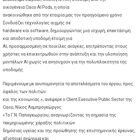
οικογένεια Cisco AI Pods, η οποία
ανακοινώθηκε από την εταιρία μας τον προηγούμενο χρόνο.
Συνδυάζει τεχνολογίες αιχμής σε
hardware και software, δημιουργώντας μια ισχυρή, επεκτάσιμη
και αποδοτική υποδομή έτοιμη για
AI, προσαρμοσμένη σε ποικίλες ανάγκες, επιτρέποντας στους
χρήστες να επικεντρωθούν στην ανάπτυξη και την υλοποίηση
μοντέλων AI χωρίς να ανησυχούν για την πολυπλοκότητα της
υποδομής.
Περιμένουμε με ανυπομονησία τα αποτελέσματα του έργου, προς
όφελος των πολιτών
και της κοινωνίας.», ανέφερε ο Client Executive Public Sector της
Cisco, Νίκος Λαμπρογεώργος.
«Το Γ.Ν. Παπαγεωργίου, αναγνωρίζοντας τη σημασία της
τεκμηριωμένης χάραξης πολιτικών
δημόσιας υγείας και της προώθησης της επιστημονικής έρευνας,
αξιοποιεί ανώνυμα και