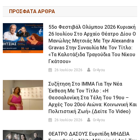
ΠΡΟΣΦΑΤΑ ΑΡΘΡΑ
55ο Φεστιβάλ Ολύμπου 2026 Κυριακή
26 Ιουλίου Στο Αρχαίο Θέατρο Δίου Ο
Μανώλης Μητσιάς Με Την Alexandra
Gravas Στην Συναυλία Με Τον Τίτλο:
«τα Καλοτάξιδα Τραγούδια Του Νίκου
Γκάτσου»
26 Ιουλίου 2026
Gr4you
Συζήτηση Στο ΙΜΜΑ Για Την Νέα
Έκθεση Με Τον Τίτλο : «Η
Θεσσαλονίκη Στα Τέλη Του 19ου –
Αρχές Του 20ού Αιώνα: Κοινωνική Και
Πολιτιστική Ζωή».(Δείτε Το Video)
26 Ιουλίου 2026
Gr4you
ΘΕΑΤΡΟ ΔΑΣΟΥΣ Ευριπίδη ΜΗΔΕΙΑ