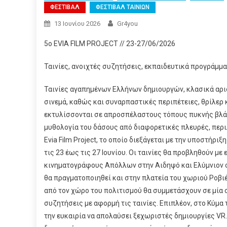
ΦΕΣΤΙΒΑΛ
ΦΕΣΤΙΒΑΛ ΤΑΙΝΙΩΝ
13 Ιουνίου 2026
Gr4you
5ο EVIA FILM PROJECT // 23-27/06/2026
Ταινίες, ανοιχτές συζητήσεις, εκπαιδευτικά προγράμμ
Ταινίες αγαπημένων Ελλήνων δημιουργών, κλασικά αρ
σινεμά, καθώς και συναρπαστικές περιπέτειες, θρίλερ κ
εκτυλίσσονται σε απροσπέλαστους τόπους πυκνής βλά
μυθολογία του δάσους από διαφορετικές πλευρές, περι
Evia Film Project, το οποίο διεξάγεται με την υποστήρι
τις 23 έως τις 27 Ιουνίου. Οι ταινίες θα προβληθούν μ
κινηματογράφους Απόλλων στην Αιδηψό και Ελύμνιον σ
θα πραγματοποιηθεί και στην πλατεία του χωριού Ροβι
από τον χώρο του πολιτισμού θα συμμετάσχουν σε μία 
συζητήσεις με αφορμή τις ταινίες. Επιπλέον, στο Κύμα 
την ευκαιρία να απολαύσει ξεχωριστές δημιουργίες VR. Τ