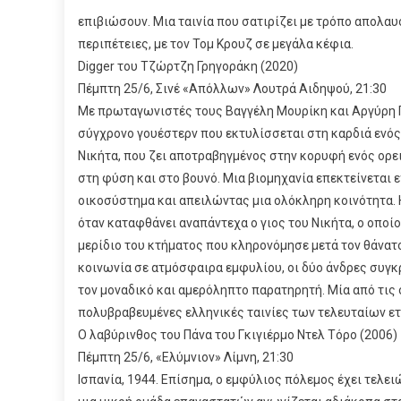
επιβιώσουν. Μια ταινία που σατιρίζει με τρόπο απολαυ
περιπέτειες, με τον Τομ Κρουζ σε μεγάλα κέφια.
Digger του Τζώρτζη Γρηγοράκη (2020)
Πέμπτη 25/6, Σινέ «Απόλλων» Λουτρά Αιδηψού, 21:30
Με πρωταγωνιστές τους Βαγγέλη Μουρίκη και Αργύρη Πα
σύγχρονο γουέστερν που εκτυλίσσεται στη καρδιά ενός ά
Νικήτα, που ζει αποτραβηγμένος στην κορυφή ενός ορ
στη φύση και στο βουνό. Μια βιομηχανία επεκτείνεται 
οικοσύστημα και απειλώντας μια ολόκληρη κοινότητα. 
όταν καταφθάνει αναπάντεχα ο γιος του Νικήτα, ο οποίο
μερίδιο του κτήματος που κληρονόμησε μετά τον θάνατο
κοινωνία σε ατμόσφαιρα εμφυλίου, οι δύο άνδρες συγκ
τον μοναδικό και αμερόληπτο παρατηρητή. Μία από τις
πολυβραβευμένες ελληνικές ταινίες των τελευταίων ε
Ο λαβύρινθος του Πάνα του Γκιγιέρμο Ντελ Τόρο (2006)
Πέμπτη 25/6, «Ελύμνιον» Λίμνη, 21:30
Ισπανία, 1944. Επίσημα, ο εμφύλιος πόλεμος έχει τελει