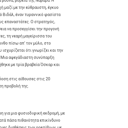
 βουνά, βόρεια της Ναβάρα. Η
ή μαζί με την εύθραυστη, έγκυο
γό Βιδάλ, έναν τυραννικό φασίστα
υς επαναστάτες. Ο στρατηγός,
εια να προσεγγίσει την προγονή
ες, τη νεαρή μαγείρισσα του
νθο πίσω απ’ τον μύλο, στο
 ισχυρίζεται ότι γνωρίζει και την
. Μια αψεγάδιαστη συνύπαρξη
ήθηκε με τρία βραβεία Όσκαρ και
δοση στις αίθουσες στις 20
τη προβολή της.
η για μια φυσιοδιφική εκδρομή, με
κατά πάσα πιθανότητα επικίνδυνο
ριες διαθέσεις των ορεσίβιων, με