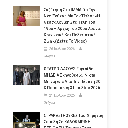
Συζήτηση Στο ΙΜΜΑ Για Την
Νέα Έκθεση Με Τον Τίτλο : «Η
Θεσσαλονίκη Στα Τέλη Του
19ου – Αρχές Του 20ού Αιώνα:
Κοινωνική Και Πολιτιστική
Ζωή».(Δείτε Το Video)
26 Ιουλίου 2026
Gr4you
ΘΕΑΤΡΟ ΔΑΣΟΥΣ Ευριπίδη
ΜΗΔΕΙΑ Σκηνοθεσία: Nikita
Milivojević Από Την Πέμπτη 30
& Παρασκευή 31 Ιουλίου 2026
21 Ιουλίου 2026
Gr4you
ΣΤΡΑΚΑΣΤΡΟΥΚΕΣ Του Δημήτρη
Σαμόλη Σε ΚΑΛΟΚΑΙΡΙΝΗ