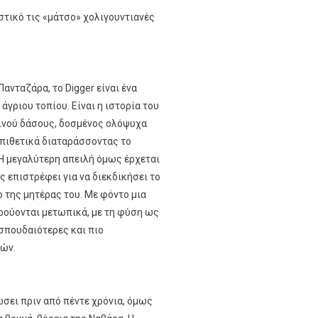
στικό τις «μάτσο» χολιγουντιανές
νταζάρα, το Digger είναι ένα
γριου τοπίου. Είναι η ιστορία του
εινού δάσους, δοσμένος ολόψυχα
επιθετικά διαταράσσοντας το
Η μεγαλύτερη απειλή όμως έρχεται
ς επιστρέφει για να διεκδικήσει το
 της μητέρας του. Με φόντο μια
ρούονται μετωπικά, με τη φύση ως
 σπουδαιότερες και πιο
τών.
ώσει πριν από πέντε χρόνια, όμως