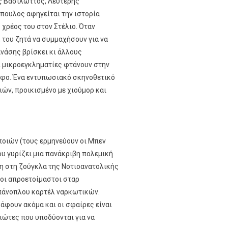
ης Βασιλώττος, Λευτέρης
όπουλος αφηγείται την ιστορία
 χρέος του στον Στέλιο. Όταν
, του ζητά να συμμαχήσουν για να
νάσης βρίσκει κι άλλους
ί μικροεγκληματίες φτάνουν στην
ύφο. Ένα εντυπωσιακό σκηνοθετικό
ιών, προικισμένο με χιούμορ και
οιών (τους ερμηνεύουν οι Μπεν
ου γυρίζει μια πανάκριβη πολεμική
έτη στη ζούγκλα της Νοτιοανατολικής
 οι απροετοίμαστοι σταρ
 πάνοπλου καρτέλ ναρκωτικών.
άφουν ακόμα και οι σφαίρες είναι
τιώτες που υποδύονται για να