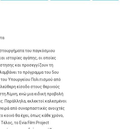
ατα
ιστουργήματα του παγκόσμιου
αι ιστορίες αγάπης, οι οποίες
στησης και προσεγγίζουν τη
λαμβάνει το πρόγραμμα του 5ου
ξη του Υπουργείου Πολιτισμού από
ε ελεύθερη είσοδο στους θερινούς
τη Λίμνη, ενώ μια ειδική προβολή
ές. Παράλληλα, εκλεκτοί καλεσμένοι
σειρά από συναρπαστικές ανοιχτές
το κοινό θα έχει, όπως κάθε χρόνο,
έλος, το Evia Film Project