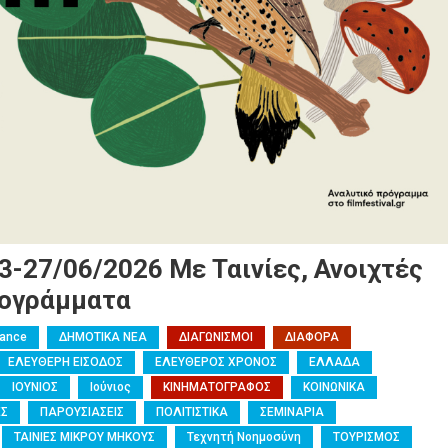
3-27/06/2026 Με Ταινίες, Ανοιχτές
ρογράμματα
mance
ΔΗΜΟΤΙΚΑ ΝΕΑ
ΔΙΑΓΩΝΙΣΜΟΙ
ΔΙΑΦΟΡΑ
ΕΛΕΥΘΕΡΗ ΕΙΣΟΔΟΣ
ΕΛΕΥΘΕΡΟΣ ΧΡΟΝΟΣ
ΕΛΛΑΔΑ
ΙΟΥΝΙΟΣ
Ιούνιος
ΚΙΝΗΜΑΤΟΓΡΑΦΟΣ
ΚΟΙΝΩΝΙΚΑ
ΕΣ
ΠΑΡΟΥΣΙΑΣΕΙΣ
ΠΟΛΙΤΙΣΤΙΚΑ
ΣΕΜΙΝΑΡΙΑ
ΤΑΙΝΙΕΣ ΜΙΚΡΟΥ ΜΗΚΟΥΣ
Τεχνητή Νοημοσύνη
ΤΟΥΡΙΣΜΟΣ