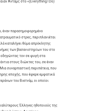
ιαν Άνταμς στο «(Everything I Do)
πο, έναν παρασημοφορημένο
ατραυματικό στρες, περιπλανιέται
αλλά καταλήγει θύμα απρόκλητης
μνήμες των βασανιστηρίων του στο
 οδηγώντας τον σε φυγή στα
άντια στους διώκτες του, σε έναν
 Μια συναρπαστική περιπέτεια, που
ληρης εποχής, που έφερε εμφατικά
εράνων του Βιετνάμ, οι οποίοι
 καλύτερους Έλληνες ηθοποιούς της