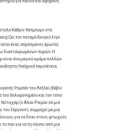
αστήρια για παιδιά και εφήβους.
στολο Κάθριν Χέπμπορν στο
ασχίζει τον ποταμό Κονγκό λίγο
ννιέται ένας απρόσμενος έρωτας
έσω διασταυρωμένων πυρών. Η
ρ είναι ένα μαγικό κράμα πολλών
ανάληπτη feelgood περιπέτεια.
υγενής Ρομπέν του Λόξλεϊ (Κέβιν
ρα του δολοφονημένο και τον τόπο
 Νότιγχαμ (ο Άλαν Ρίκμαν σε μια
 του Σέργουντ, συμμαχεί με μια
ύσιους για να δίνει στους φτωχούς
ι το παν για να τη σώσει από μια