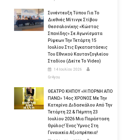
Συνέντευξη Τύπου Για Το
Διεθνές Μίτινγκ Στίβου
Θεσσαλονίκης «Κώστας
Σπανίδης» Σε Αγωνίσματα
Ρίψεων Την Τετάρτη 15
Ιουλίου Στις Εγκαταστάσεις
Του Εθνικού Καυτανζογλείου
Σταδίου (Δείτε Το Video)
14 Ιουλίου 2026
Gr4you
ΘΕΑΤΡΟ ΚΗΠΟΥ «Η ΠΟΡΝΗ ΑΠΟ
ΠΑΝΩ» 14ος ΧΡΟΝΟΣ Με Την
Κατερίνα Διδασκάλου Από Την
Τετάρτη 22 & Πέμπτη 23
Ιουλίου 2026 Μια Παράσταση
Θρύλος! Ένας Ύμνος Στη
Γυναικεία Αξιοπρέπεια!