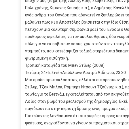
εποχής μας (Δημήτρης Λάλος, Άρης Σερβετάλης, Γιάνν
Πολυχρόνης, Κίμωνας Κουρής κ.ά.), ο Δημήτρης Κανελλ
ενός άνδρα, του Θανάση που αδυνατεί να ξεπληρώσει το
μαθαίνει πως κι ο Αποστόλης βρίσκεται στην ίδια θέση
πετύχουν μια καλύτερη συμφωνία μαζί του. Ενόσω ο Θα
πρόθυμους οφειλέτες να τον ακολουθήσουν, δύο νεαρο
πόλη για να εκφοβίσουν όσους χρωστούν στον τοκογλ
ντεμπούτο, που κατεδαφίζει τοξικά στερεότυπα δεκαετ
φινιρισμένη αισθητική.
Τροπική καταιγίδα του Μπεν Στίλερ (2008)
Τετάρτη 24/6, Σινέ «Απόλλων» Λουτρά Αιδηψού, 23:30
Μια ομάδα πρωτοκλασάτων, αλλά και αυτάρεσκων ηθοπ
Στίλερ, Τζακ Μπλακ, Ρόμπερτ Ντάουνι Τζούνιορ κ.ά.), π
ταινία για το Βιετνάμ, εγκαταλείπεται από τον σκηνοθ
Ασίας στον βωμό του ρεαλισμού της δημιουργίας. Εκεί,
παγιδεύονται στην περιοχή δράσης ενός πραγματικού,
Πιστεύοντας λανθασμένα ότι οι κρυφές κάμερες καταγρ
ψεύτικες, αναγκάζονται να γίνουν οι πραγματικοί στρα