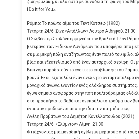
ζωή-φυλακή, κι όλα αυτά με συνοδεία τη φωνή του Μπρά
I Do It for You».
Ράμπο: Το πρώτο αίμα του Τεντ Κότσεφ (1982)
Τετάρτη 24/6, Σινέ «Απόλλων» Λουτρά Αιδηψού, 21:30
Ο Σιλβέστερ Σταλόνε ερμηνεύει τον θρυλικό Τζον Ράμ
βετεράνο των Ειδικών Δυνάμεων που υποφέρει από μετ
σε μια μικρή πόλη αναζητώντας έναν παλιό του φίλο, 
βίας και εξευτελισμού από έναν αυταρχικό σερίφη. Οι 
Βιετνάμ πυροδοτούν το ένστικτο επιβίωσης του Ράμπο,
βουνά. Εκεί, εξαπολύει έναν ανελέητο ανταρτοπόλεμο εν
μοναχικό αγώνα εναντίον ενός ολόκληρου συστήματος.
έγινε σημείο αναφοράς στην ποπ κουλτούρα μιας ολόκ
στο προσκήνιο το βαθύ και ανεπούλωτο τραύμα των βετ
ένιωσαν προδομένοι από την ίδια την πατρίδα τους.
Αγέλη Προβάτων του Δημήτρη Κανελλόπουλου (2021)
Τετάρτη 24/6, «Ελύμνιον» Λίμνη, 21:30
Φτιάχνοντας μια μοναδική αγέλη με μερικούς από τους