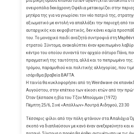
μια μικρή ομάδα επαναστατών αγωνίζεται αδιάκοπα στα
ονειροπόλα δεκάχρονη Οφέλια μετακομίζει στην περιοχ
μητέρα της για να γνωρίσει τον νέο πατριό της, στρατη
αξιωματικό με εντολή να απαλλάξει την περιοχή από το
αυταρχικός και εκφοβιστικός, δεν κάνει καμία προσπάθ
του. Το μοναχικό παιδί αναζητά συντροφιά στη Μερθέντ
στρατού. Σύντομα, ανακαλύπτει έναν ερειπωμένο λαβύρι
κέντρο του οποίου συναντά τον αρχαίο σάτυρο Πάνα, που
πραγματική της ταυτότητα, αλλά και το πεπρωμένο της
τρόμου, παραμυθιού και πολιτικής αλληγορίας, που τιμ
ισάριθμα βραβεία BAFTA.
H ταινία θα κυκλοφορήσει από τη Weirdwave σε επανέκ
Αυγούστου, στην επέτειο των είκοσι ετών από την πρώ
Όταν ξέσπασε η βία του Τζον Μπούρμαν (1972)
Πέμπτη 25/6, Σινέ «Απόλλων» Λουτρά Αιδηψού, 23:30
Tέσσερις φίλοι από την πόλη φτάνουν στα Απαλάχια Όρ
σκοπό να διαπλεύσουν με κανό έναν ανεξερεύνητο και 
ποταμό. Σύντομα η παρέα θα έρθει αντιμέτωπη με τις άγ