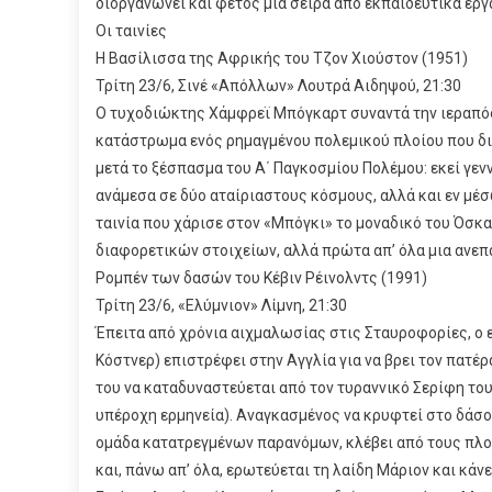
διοργανώνει και φέτος μια σειρά από εκπαιδευτικά εργ
Οι ταινίες
Η Βασίλισσα της Αφρικής του Τζον Χιούστον (1951)
Τρίτη 23/6, Σινέ «Απόλλων» Λουτρά Αιδηψού, 21:30
Ο τυχοδιώκτης Χάμφρεϊ Μπόγκαρτ συναντά την ιεραπό
κατάστρωμα ενός ρημαγμένου πολεμικού πλοίου που δι
μετά το ξέσπασμα του Α΄ Παγκοσμίου Πολέμου: εκεί γε
ανάμεσα σε δύο αταίριαστους κόσμους, αλλά και εν μ
ταινία που χάρισε στον «Μπόγκι» το μοναδικό του Όσκα
διαφορετικών στοιχείων, αλλά πρώτα απ’ όλα μια ανεπ
Ρομπέν των δασών του Κέβιν Ρέινολντς (1991)
Τρίτη 23/6, «Ελύμνιον» Λίμνη, 21:30
Έπειτα από χρόνια αιχμαλωσίας στις Σταυροφορίες, ο ε
Κόστνερ) επιστρέφει στην Αγγλία για να βρει τον πατέ
του να καταδυναστεύεται από τον τυραννικό Σερίφη του
υπέροχη ερμηνεία). Αναγκασμένος να κρυφτεί στο δάσος
ομάδα κατατρεγμένων παρανόμων, κλέβει από τους πλο
και, πάνω απ’ όλα, ερωτεύεται τη λαίδη Μάριον και κάνε