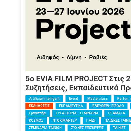
5ο EVIA FILM PROJECT Στις 2
Συζητήσεις, Εκπαιδευτικά Π
Artificial Intelligent
Event
Masterclass
Perfor
ΕΚΔΗΛΩΣΕΙΣ
ΕΚΠΑΙΔΕΥΤΙΚΑ
ΕΛΕΥΘΕΡΗ ΕΙΣΟΔΟ
Εργαστήρι
ΕΡΓΑΣΤΗΡΙΑ - ΣΕΜΙΝΑΡΙΑ
ΘΕΑΜΑΤΑ
ΚΟΣΜΟΣ
ΝΤΟΚΙΜΑΝΤΕΡ
ΠΑΙΔΙ
ΠΑΙΔΙΚΕΣ ΤΑΙΝΙ
ΣΕΜΙΝΑΡΙΑ ΤΑΙΝΙΩΝ
ΣΥΧΝΕΣ ΕΠΙΣΚΕΨΕΙΣ
ΤΑΙΝΙΕΣ