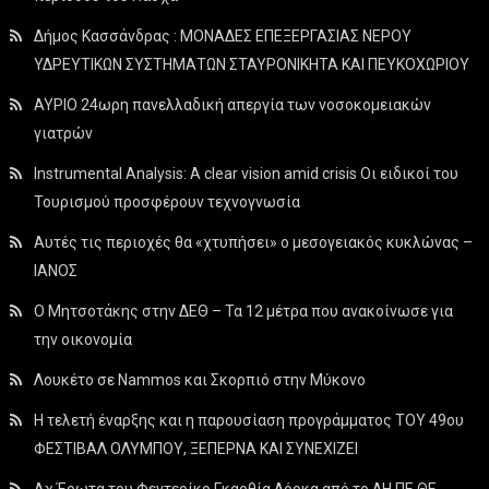
Δήμος Κασσάνδρας : ΜΟΝΑΔΕΣ ΕΠΕΞΕΡΓΑΣΙΑΣ ΝΕΡΟΥ
ΥΔΡΕΥΤΙΚΩΝ ΣΥΣΤΗΜΑΤΩΝ ΣΤΑΥΡΟΝΙΚΗΤΑ ΚΑΙ ΠΕΥΚΟΧΩΡΙΟΥ
ΑΥΡΙΟ 24ωρη πανελλαδική απεργία των νοσοκομειακών
γιατρών
Instrumental Analysis: A clear vision amid crisis Οι ειδικοί του
Τουρισμού προσφέρουν τεχνογνωσία
Αυτές τις περιοχές θα «χτυπήσει» ο μεσογειακός κυκλώνας –
ΙΑΝΟΣ
Ο Μητσοτάκης στην ΔΕΘ – Τα 12 μέτρα που ανακοίνωσε για
την οικονομία
Λουκέτο σε Nammos και Σκορπιό στην Μύκονο
Η τελετή έναρξης και η παρουσίαση προγράμματος ΤΟΥ 49ου
ΦΕΣΤΙΒΑΛ ΟΛΥΜΠΟΥ, ΞΕΠΕΡΝΑ ΚΑΙ ΣΥΝΕΧΙΖΕΙ
Αχ Έρωτα του Φεντερίκο Γκαρθία Λόρκα από το ΔΗ.ΠΕ.ΘΕ.