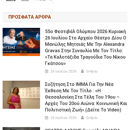
ΠΡΟΣΦΑΤΑ ΑΡΘΡΑ
55ο Φεστιβάλ Ολύμπου 2026 Κυριακή
26 Ιουλίου Στο Αρχαίο Θέατρο Δίου Ο
Μανώλης Μητσιάς Με Την Alexandra
Gravas Στην Συναυλία Με Τον Τίτλο:
«τα Καλοτάξιδα Τραγούδια Του Νίκου
Γκάτσου»
26 Ιουλίου 2026
Gr4you
Συζήτηση Στο ΙΜΜΑ Για Την Νέα
Έκθεση Με Τον Τίτλο : «Η
Θεσσαλονίκη Στα Τέλη Του 19ου –
Αρχές Του 20ού Αιώνα: Κοινωνική Και
Πολιτιστική Ζωή».(Δείτε Το Video)
26 Ιουλίου 2026
Gr4you