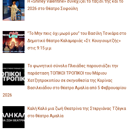
Η «Shirley Valentine» συνεχίζει το ταξίδι της και το
2026 στο Θέατρο Σοφούλη
”Το Μην πεις όχι μωρό μου” του Βασίλη Τσικάρα στο
Δημοτικό θέατρο Καλαμαριάς «Στ. Κουγιουμτζής»
στις 9:15 μ.μ.
Το φωνητικό σύνολο Πλειάδες παρουσιάζει την
παράσταση ΤΟΠΙΚΟΙ ΤΡΟΠΙΚΟΙ του Μάριου
Χατζηπροκοπίου σε σκηνοθεσία της Κορίνας
Βασιλειάδου στο θέατρο Αμαλία από 5 Φεβρουαρίου
2026
Καλή Καλό μια ζωή Θεατρίνα της Στεργιάνας Τζέγκα
στο θέατρο Αμαλία