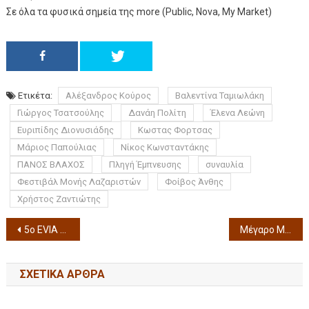
Σε όλα τα φυσικά σημεία της more (Public, Nova, My Market)
Ετικέτα:
Αλέξανδρος Κούρος
Βαλεντίνα Ταμιωλάκη
Γιώργος Τσατσούλης
Δανάη Πολίτη
Έλενα Λεώνη
Ευριπίδης Διονυσιάδης
Κωστας Φορτσας
Μάριος Παπούλιας
Νίκος Κωνσταντάκης
ΠΑΝΟΣ ΒΛΑΧΟΣ
Πληγή Έμπνευσης
συναυλία
Φεστιβάλ Μονής Λαζαριστών
Φοίβος Άνθης
Χρήστος Ζαντιώτης
5ο EVIA FILM PROJECT στις 23-27/06/2026 με Ταινίες, ανοιχτές συζητήσεις, εκπαιδευτικά προγράμματα
Μέγαρο Μουσικής: ΣΥΜΦΩΝΙΚΗ ΟΡΧΗΣΤΡΑ ΝΕΩΝ ΠΙΤΣΜΠΟΥΡΓΚ την Παρασκευή 19 Ιουνίου 2026 στις 20:30 στην ΑΙΘΟΥΣΑ ΦΙΛΩΝ ΜΟΥΣΙΚΗΣ Μ1 Φέτος γιορτάζουμε την Ευρωπαϊκή Ημέρα Μουσικής (21 Ιουνίου)
ΣΧΕΤΙΚΆ ΆΡΘΡΑ