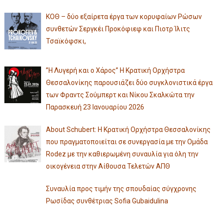
ΚΟΘ – δύο εξαίρετα έργα των κορυφαίων Ρώσων
συνθετών Σεργκέι Προκόφιεφ και Πιοτρ Ίλιτς
Τσαϊκόφσκι,
”Η Λυγερή και ο Χάρος” Η Κρατική Ορχήστρα
Θεσσαλονίκης παρουσιάζει δύο συγκλονιστικά έργα
των Φραντς Σούμπερτ και Νίκου Σκαλκώτα την
Παρασκευή 23 Ιανουαρίου 2026
About Schubert: Η Κρατική Ορχήστρα Θεσσαλονίκης
που πραγματοποιείται σε συνεργασία με την Ομάδα
Rodez με την καθιερωμένη συναυλία για όλη την
οικογένεια στην Αίθουσα Τελετών ΑΠΘ
Συναυλία προς τιμήν της σπουδαίας σύγχρονης
Ρωσίδας συνθέτριας Sofia Gubaidulina