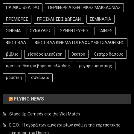
ΠΑΙΔΙΚΟ ΘΕΑΤΡΟ
ΠΕΡΙΦΕΡΕΙΑ ΚΕΝΤΡΙΚΗΣ ΜΑΚΕΔΟΝΙΑΣ
ΠΡΕΜΙΕΡΕΣ
ΠΡΟΣΚΛΗΣΕΙΣ ΔΩΡΕΑΝ
ΣΕΜΙΝΑΡΙΑ
ΣΙΝΕΜΑ
ΣΥΝΑΥΛΙΕΣ
ΣΥΝΕΝΤΕΥΞΕΙΣ
ΤΑΙΝΙΕΣ
ΦΕΣΤΙΒΑΛ
ΦΕΣΤΙΒΑΛ ΚΙΝΗΜΑΤΟΓΡΑΦΟΥ ΘΕΣΣΑΛΟΝΙΚΗΣ
βιβλιο
είσοδος ελεύθερη
θεατρο
θεατρο δασους
κρατικο θεατρο βορειου ελλαδος
μεγαρο μουσικης
μουσικη
συναυλία
FLYING NEWS
Stand Up Comedy στο the Wet Match
Ε.Ε.Θ. : Η αγορά των αμνοεριφίων ενόψει της εορταστικής
περιόδου του Πάσχα