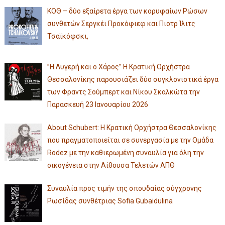
ΚΟΘ – δύο εξαίρετα έργα των κορυφαίων Ρώσων
συνθετών Σεργκέι Προκόφιεφ και Πιοτρ Ίλιτς
Τσαϊκόφσκι,
”Η Λυγερή και ο Χάρος” Η Κρατική Ορχήστρα
Θεσσαλονίκης παρουσιάζει δύο συγκλονιστικά έργα
των Φραντς Σούμπερτ και Νίκου Σκαλκώτα την
Παρασκευή 23 Ιανουαρίου 2026
About Schubert: Η Κρατική Ορχήστρα Θεσσαλονίκης
που πραγματοποιείται σε συνεργασία με την Ομάδα
Rodez με την καθιερωμένη συναυλία για όλη την
οικογένεια στην Αίθουσα Τελετών ΑΠΘ
Συναυλία προς τιμήν της σπουδαίας σύγχρονης
Ρωσίδας συνθέτριας Sofia Gubaidulina