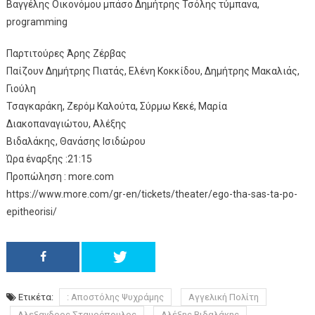
Βαγγέλης Οικονόμου μπάσο Δημήτρης Τσόλης τύμπανα,
programming
Παρτιτούρες Άρης Ζέρβας
Παίζουν Δημήτρης Πιατάς, Ελένη Κοκκίδου, Δημήτρης Μακαλιάς,
Γιούλη
Τσαγκαράκη, Ζερόμ Καλούτα, Σύρμω Κεκέ, Μαρία
Διακοπαναγιώτου, Αλέξης
Βιδαλάκης, Θανάσης Ισιδώρου
Ώρα έναρξης :21:15
Προπώληση : more.com
https://www.more.com/gr-en/tickets/theater/ego-tha-sas-ta-po-
epitheorisi/
Ετικέτα:
: Αποστόλης Ψυχράμης
Αγγελική Πολίτη
Αλεξανδρος Σταυρόπουλος
Αλέξης Βιδαλάκης