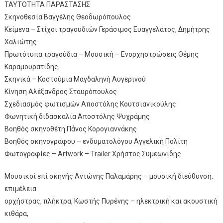
ΤΑΥΤΟΤΗΤΑ ΠΑΡΑΣΤΑΣΗΣ
Σκηνοθεσία Βαγγέλης Θεοδωρόπουλος
Κείμενα – Στίχοι τραγουδιών Γεράσιμος Ευαγγελάτος, Δημήτρης
Χαλιώτης
Πρωτότυπα τραγούδια – Μουσική – Ενορχηστρώσεις Θέμης
Καραμουρατίδης
Σκηνικά – Κοστούμια Μαγδαληνή Αυγερινού
Κίνηση Αλέξανδρος Σταυρόπουλος
Σχεδιασμός φωτισμών Αποστόλης Κουτσιανικούλης
Φωνητική διδασκαλία Αποστόλης Ψυχράμης
Βοηθός σκηνοθέτη Πάνος Κορογιαννάκης
Βοηθός σκηνογράφου – ενδυματολόγου Αγγελική Πολίτη
Φωτογραφίες – Artwork – Trailer Χρήστος Συμεωνίδης
Μουσικοί επί σκηνής Αντώνης Παλαμάρης – μουσική διεύθυνση,
επιμέλεια
ορχήστρας, πλήκτρα, Κωστής Πυρένης – ηλεκτρική και ακουστική
κιθάρα,