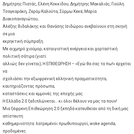
Δημήτρης Πιατάς, Ελένη Κοκκίδου, Δημήτρης Μακαλιάς, Γιούλη
Τσαγκαράκη, Ζερόμ Καλούτα, Σύρμω Κεκέ, Μαρία
Διακοπαναγιώτου,
Αλέξης Βιδαλάκης και Θανάσης Ισιδώρου ανεβαίνουν στη σκηνή
σε μια
εκρηκτική σύμπραξη.
Με αιχμηρό χιούμορ, καταιγιστική ενέργεια και χορταστική
πολιτική σάτιρα (γιατί
αλλιώς δεν γίνεται), Η ΕΠΙΘΕΩΡΗΣΗ – «Εγώ θα σας τα πω!» έρχεται
να
σχολιάσει την εξωφρενική ελληνική πραγματικότητα,
καυτηριάζοντας πρόσωπα,
καταστάσεις και εμμονές της εποχής μας.
Η Ελλάδα 2.0 ξεδιπλώνεται… κι όλοι θέλουν να μας τα πουν!
Μια ξέφρενη Επιθεώρηση 2.0 ξεπηδά κατευθείαν από τη δική μας
απίστευτη
καθημερινότητα: λατρεμένοι πρωθυπουργοί, woke agenda,
προδομένες