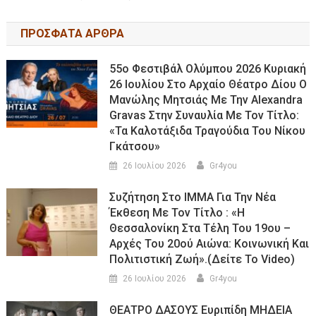
ΠΡΟΣΦΑΤΑ ΑΡΘΡΑ
55ο Φεστιβάλ Ολύμπου 2026 Κυριακή
26 Ιουλίου Στο Αρχαίο Θέατρο Δίου Ο
Μανώλης Μητσιάς Με Την Alexandra
Gravas Στην Συναυλία Με Τον Τίτλο:
«τα Καλοτάξιδα Τραγούδια Του Νίκου
Γκάτσου»
26 Ιουλίου 2026
Gr4you
Συζήτηση Στο ΙΜΜΑ Για Την Νέα
Έκθεση Με Τον Τίτλο : «Η
Θεσσαλονίκη Στα Τέλη Του 19ου –
Αρχές Του 20ού Αιώνα: Κοινωνική Και
Πολιτιστική Ζωή».(Δείτε Το Video)
26 Ιουλίου 2026
Gr4you
ΘΕΑΤΡΟ ΔΑΣΟΥΣ Ευριπίδη ΜΗΔΕΙΑ