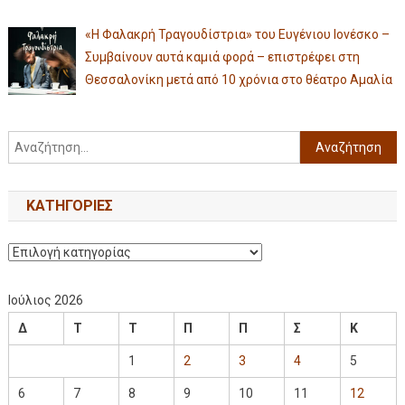
«Η Φαλακρή Τραγουδίστρια» του Ευγένιου Ιονέσκο –
Συμβαίνουν αυτά καμιά φορά – επιστρέφει στη
Θεσσαλονίκη μετά από 10 χρόνια στο θέατρο Αμαλία
KΑΤΗΓΟΡΊΕΣ
Ιούλιος 2026
Δ
Τ
Τ
Π
Π
Σ
Κ
1
2
3
4
5
6
7
8
9
10
11
12