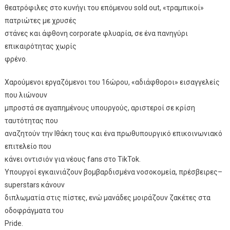
θεατρόφιλες στο κυνήγι του επόμενου sold out, «τραμπικοί»
πατριώτες με χρυσές
στάνες και άφθονη corporate φλυαρία, σε ένα πανηγύρι
επικαιρότητας χωρίς
φρένο.
Χαρούμενοι εργαζόμενοι του 16ώρου, «αδιάφθοροι» εισαγγελείς
που λιώνουν
μπροστά σε αγαπημένους υπουργούς, αριστεροί σε κρίση
ταυτότητας που
αναζητούν την Ιθάκη τους και ένα πρωθυπουργικό επικοινωνιακό
επιτελείο που
κάνει οντισιόν για νέους fans στο TikTok.
Υπουργοί εγκαινιάζουν βομβαρδισμένα νοσοκομεία, πρέσβειρες–
superstars κάνουν
διπλωματία στις πίστες, ενώ μανάδες μοιράζουν ζακέτες στα
οδοφράγματα του
Pride.