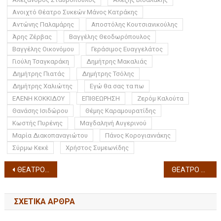
Ανοιχτό Θέατρο Συκεών Μάνος Κατράκης
Αντώνης Παλαμάρης
Αποστόλης Κουτσιανικούλης
Άρης Ζέρβας
Βαγγέλης Θεοδωρόπουλος
Βαγγέλης Οικονόμου
Γεράσιμος Ευαγγελάτος
Γιούλη Τσαγκαράκη
Δημήτρης Μακαλιάς
Δημήτρης Πιατάς
Δημήτρης Τσόλης
Δημήτρης Χαλιώτης
Εγώ θα σας τα πω
ΕΛΕΝΗ ΚΟΚΚΙΔΟΥ
ΕΠΙΘΕΩΡΗΣΗ
Ζερόμ Καλούτα
Θανάσης Ισιδώρου
Θέμης Καραμουρατίδης
Κωστής Πυρένης
Μαγδαληνή Αυγερινού
Μαρία Διακοπαναγιώτου
Πάνος Κορογιαννάκης
Σύρμω Κεκέ
Χρήστος Συμεωνίδης
ΘΕΑΤΡΟ ΚΗΠΟΥ ΟΙΚΟΓΕΝΕΙΑ ΤΣΕΚΜΕ Τετάρτη 8, Πέμπτη 9 & Παρασκευή 10 Ιουλίου 2026
ΘΕΑΤΡΟ ΔΑΣΟΥΣ ΠΕΡΣΕΣ ΤΟΥ ΑΙΣΧΥΛΟΥ Πέμπτη 9 & Παρασκευή 10 Ιουλίου 2026
ΣΧΕΤΙΚΆ ΆΡΘΡΑ