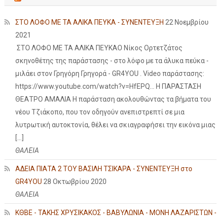
ΣΤΟ ΛΟΦΟ ΜΕ ΤΑ ΑΛΙΚΑ ΠΕΥΚΑ - ΣΥΝΕΝΤΕΥΞΗ
22 Νοεμβρίου
2021
ΣΤΟ ΛΟΦΟ ΜΕ ΤΑ ΑΛΙΚΑ ΠΕΥΚΑΟ Νίκος Ορτετζάτος
σκηνοθέτης της παράστασης - στο λόφο με τα άλυκα πεύκα -
μιλάει στον Γρηγόρη Γρηγορά - GR4YOU . Video παράστασης:
https://www.youtube.com/watch?v=HfEPQ... Η ΠΑΡΑΣΤΑΣΗ
ΘΕΑΤΡΟ ΑΜΑΛΙΑ Η παράσταση ακολουθώντας τα βήματα του
νέου Τζιάκοπο, που τον οδηγούν ανεπιστρεπτί σε μια
λυτρωτική αυτοκτονία, θέλει να σκιαγραφήσει την εικόνα μιας
[…]
ΘΑΛΕΙΑ
ΑΔΕΙΑ ΠΙΑΤΑ 2 ΤΟΥ ΒΑΣΙΛΗ ΤΣΙΚΑΡΑ - ΣΥΝΕΝΤΕΥΞΗ στο
GR4YOU
28 Οκτωβρίου 2020
ΘΑΛΕΙΑ
ΚΘΒΕ - ΤΑΚΗΣ ΧΡΥΣΙΚΑΚΟΣ - ΒΑΒΥΛΩΝΙΑ - ΜΟΝΗ ΛΑΖΑΡΙΣΤΩΝ -