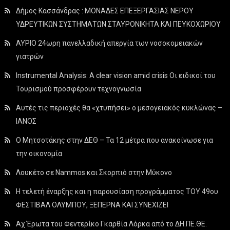
Δήμος Κασσάνδρας : ΜΟΝΑΔΕΣ ΕΠΕΞΕΡΓΑΣΙΑΣ ΝΕΡΟΥ
ΥΔΡΕΥΤΙΚΩΝ ΣΥΣΤΗΜΑΤΩΝ ΣΤΑΥΡΟΝΙΚΗΤΑ ΚΑΙ ΠΕΥΚΟΧΩΡΙΟΥ
ΑΥΡΙΟ 24ωρη πανελλαδική απεργία των νοσοκομειακών
γιατρών
Instrumental Analysis: A clear vision amid crisis Οι ειδικοί του
Τουρισμού προσφέρουν τεχνογνωσία
Αυτές τις περιοχές θα «χτυπήσει» ο μεσογειακός κυκλώνας –
ΙΑΝΟΣ
Ο Μητσοτάκης στην ΔΕΘ – Τα 12 μέτρα που ανακοίνωσε για
την οικονομία
Λουκέτο σε Nammos και Σκορπιό στην Μύκονο
Η τελετή έναρξης και η παρουσίαση προγράμματος ΤΟΥ 49ου
ΦΕΣΤΙΒΑΛ ΟΛΥΜΠΟΥ, ΞΕΠΕΡΝΑ ΚΑΙ ΣΥΝΕΧΙΖΕΙ
Αχ Έρωτα του Φεντερίκο Γκαρθία Λόρκα από το ΔΗ.ΠΕ.ΘΕ.