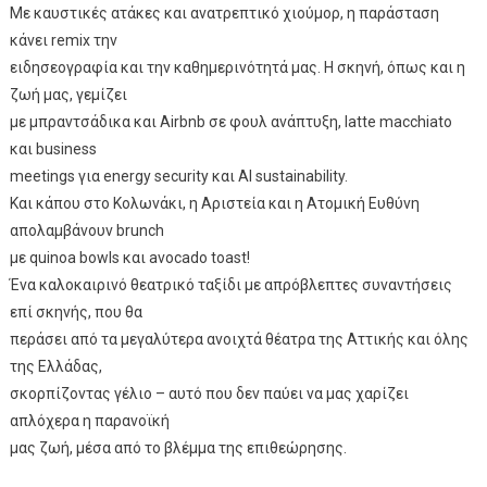
Με καυστικές ατάκες και ανατρεπτικό χιούμορ, η παράσταση
κάνει remix την
ειδησεογραφία και την καθημερινότητά μας. Η σκηνή, όπως και η
ζωή μας, γεμίζει
με μπραντσάδικα και Airbnb σε φουλ ανάπτυξη, latte macchiato
και business
meetings για energy security και AI sustainability.
Και κάπου στο Κολωνάκι, η Αριστεία και η Ατομική Ευθύνη
απολαμβάνουν brunch
με quinoa bowls και avocado toast!
Ένα καλοκαιρινό θεατρικό ταξίδι με απρόβλεπτες συναντήσεις
επί σκηνής, που θα
περάσει από τα μεγαλύτερα ανοιχτά θέατρα της Αττικής και όλης
της Ελλάδας,
σκορπίζοντας γέλιο – αυτό που δεν παύει να μας χαρίζει
απλόχερα η παρανοϊκή
μας ζωή, μέσα από το βλέμμα της επιθεώρησης.