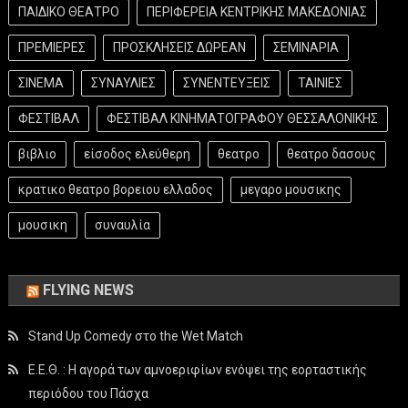
ΠΑΙΔΙΚΟ ΘΕΑΤΡΟ
ΠΕΡΙΦΕΡΕΙΑ ΚΕΝΤΡΙΚΗΣ ΜΑΚΕΔΟΝΙΑΣ
ΠΡΕΜΙΕΡΕΣ
ΠΡΟΣΚΛΗΣΕΙΣ ΔΩΡΕΑΝ
ΣΕΜΙΝΑΡΙΑ
ΣΙΝΕΜΑ
ΣΥΝΑΥΛΙΕΣ
ΣΥΝΕΝΤΕΥΞΕΙΣ
ΤΑΙΝΙΕΣ
ΦΕΣΤΙΒΑΛ
ΦΕΣΤΙΒΑΛ ΚΙΝΗΜΑΤΟΓΡΑΦΟΥ ΘΕΣΣΑΛΟΝΙΚΗΣ
βιβλιο
είσοδος ελεύθερη
θεατρο
θεατρο δασους
κρατικο θεατρο βορειου ελλαδος
μεγαρο μουσικης
μουσικη
συναυλία
FLYING NEWS
Stand Up Comedy στο the Wet Match
Ε.Ε.Θ. : Η αγορά των αμνοεριφίων ενόψει της εορταστικής
περιόδου του Πάσχα